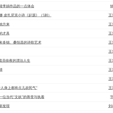
读李娟作品的一点体会
娜·皮扎尼克小诗《起源》（5则）
王
地方来
王
的才具
王
朱多锦、桑恒昌的诗歌艺术
王
王
”成员徐夜的漂泊人生
王
情
王
王
诗人身上都有点儿农民气”
王
一位当代“文妖”的善变与执着
新发现
刘