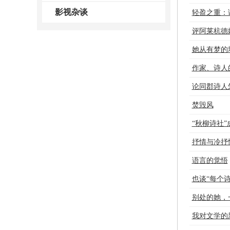
影视杂谈
轻盈之重：
评阿莱杭德
她从有梦的
作家、诗人
论同郡诗人
焚毁风
“秋柳诗社
抒情与冷抒
语言的觉悟
也谈“每个
别处的她，
我对文学的