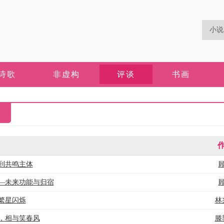
诗歌
非虚构
评谈
书画
到共鸣主体
—未来功能与归宿
繁星闪烁
林
，相与笑春风
滕