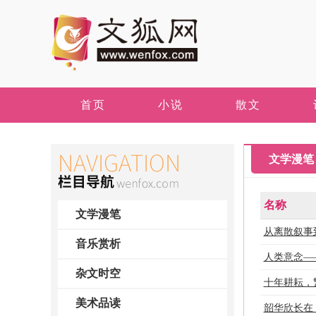
首页
小说
散文
文学漫笔
名称
文学漫笔
从离散叙事
音乐赏析
人类意念—
杂文时空
十年耕耘，
美术品读
韶华欣长在