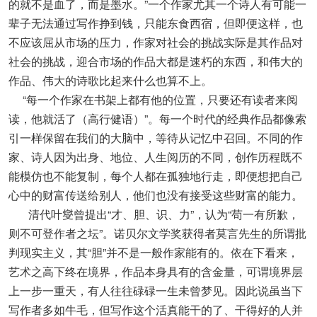
的就不是血了，而是墨水。”一个作家尤其一个诗人有可能一
辈子无法通过写作挣到钱，只能东食西宿，但即便这样，也
不应该屈从市场的压力，作家对社会的挑战实际是其作品对
社会的挑战，迎合市场的作品大都是速朽的东西，和伟大的
作品、伟大的诗歌比起来什么也算不上。
“每一个作家在书架上都有他的位置，只要还有读者来阅
读，他就活了（高行健语）”。每一个时代的经典作品都像索
引一样保留在我们的大脑中，等待从记忆中召回。不同的作
家、诗人因为出身、地位、人生阅历的不同，创作历程既不
能模仿也不能复制，每个人都在孤独地行走，即便想把自己
心中的财富传送给别人，他们也没有接受这些财富的能力。
清代叶燮曾提出“才、胆、识、力”，认为“苟一有所歉，
则不可登作者之坛”。诺贝尔文学奖获得者莫言先生的所谓批
判现实主义，其“胆”并不是一般作家能有的。依在下看来，
艺术之高下终在境界，作品本身具有的含金量，可谓境界层
上一步一重天，有人往往碌碌一生未曾梦见。因此说虽当下
写作者多如牛毛，但写作这个活真能干的了、干得好的人并