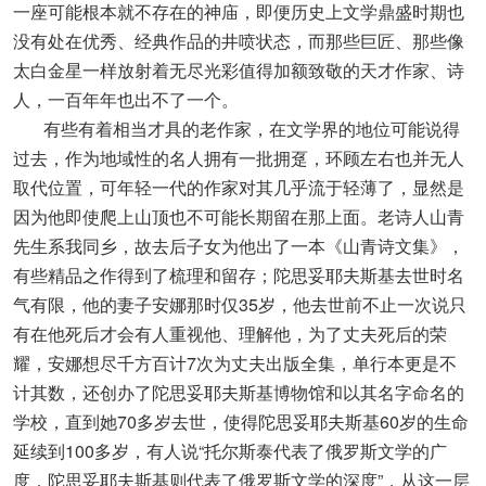
一座可能根本就不存在的神庙，即便历史上文学鼎盛时期也
没有处在优秀、经典作品的井喷状态，而那些巨匠、那些像
太白金星一样放射着无尽光彩值得加额致敬的天才作家、诗
人，一百年年也出不了一个。
有些有着相当才具的老作家，在文学界的地位可能说得
过去，作为地域性的名人拥有一批拥趸，环顾左右也并无人
取代位置，可年轻一代的作家对其几乎流于轻薄了，显然是
因为他即使爬上山顶也不可能长期留在那上面。老诗人山青
先生系我同乡，故去后子女为他出了一本《山青诗文集》，
有些精品之作得到了梳理和留存；陀思妥耶夫斯基去世时名
气有限，他的妻子安娜那时仅35岁，他去世前不止一次说只
有在他死后才会有人重视他、理解他，为了丈夫死后的荣
耀，安娜想尽千方百计7次为丈夫出版全集，单行本更是不
计其数，还创办了陀思妥耶夫斯基博物馆和以其名字命名的
学校，直到她70多岁去世，使得陀思妥耶夫斯基60岁的生命
延续到100多岁，有人说“托尔斯泰代表了俄罗斯文学的广
度，陀思妥耶夫斯基则代表了俄罗斯文学的深度”，从这一层