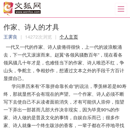
作家、诗人的才具
王霁良
|
14272次浏览
|
个人主页
一代又一代的作家、诗人疲倦得很快，上一代的波浪般涌
去，下一代又滚滚而来。赵翼“各领风骚数百年”，现在看各
领风骚几十年才是，也难怪当下的作家、诗人唯恐不红，争
山头，争舵主，争相炒作，想通过文本之外的手段千方百计
显摆自己。
学问界历来有“不靠拼命靠长命”的说法，季羡林若是80寿
终，那就显然不会有现在的声望。一个作家、诗人必须不断
写下去使自己不从读者面前消失，才有可能供人崇仰，指望
一下弄出一部甚而几部大作决非现实，因为毕竟90%的作
家、诗人做的是普及文化的事情，自娱自乐而已；很多作
家、诗人就像一个终生跋涉的香客，一辈子都在不停地寻找