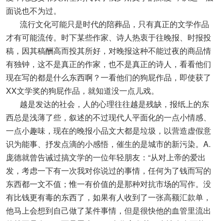
面说也不为过。
流行文化可能只是时代的陪葬品，只有真正的文学作品
才有可能流传。时下某些作家、诗人热衷于往晚报、时报投
稿，因其稿酬高而投其所好，对晚报这种不能过夜的商品情
有独钟，这不是真正的作家，也不是真正的诗人，看看他们
现在写的都是什么东西啊？一看他们的狗屁作品，即使获了
XX文学奖的狗屁作品，就知道没一点儿戏。
越是发达的社会，人的心理往往越是残缺，报纸上的东
西总是浅薄了些，叙述的不过现代人平面化的一点小情感、
一点小趣味，现在的晚报小品文大都是垃圾，以营造虚假意
识为能事、抒发点滴的小感悟，催生的是城市的新污染。A.
庞德就曾告诫过搞文学的一位年轻朋友：“从对上帝的爱出
发，考虑一下有一次我对你说过的事情，任何为了钱而写的
东西都一文不值；惟一有价值的是那种对抗市场的写作。没
有比钱更有毒的东西了，如果有人收到了一张高额汇款单，
他马上会想到自己做了某件事情，但是很快他的血管里流出