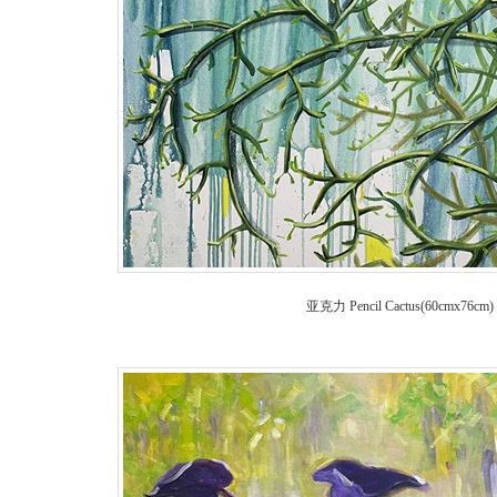
亚克力 Pencil Cactus(60cm
x76cm)