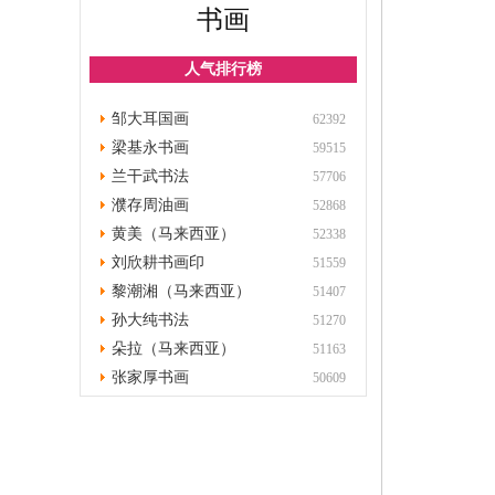
书画
人气排行榜
邹大耳国画
62392
梁基永书画
59515
兰干武书法
57706
濮存周油画
52868
黄美（马来西亚）
52338
刘欣耕书画印
51559
黎潮湘（马来西亚）
51407
孙大纯书法
51270
朵拉（马来西亚）
51163
张家厚书画
50609