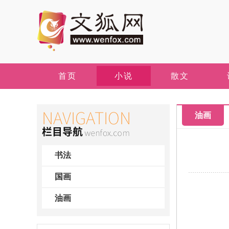
首页
小说
散文
油画
书法
国画
油画