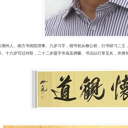
东潮州人。南方书画院理事。六岁习字，楷书初从柳公权，行书研习二王
等。十六岁写过对联，二十二岁题字寺庙及牌匾。书法以行草见长，并擅