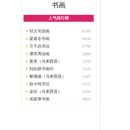
书画
人气排行榜
邹大耳国画
62392
梁基永书画
59518
兰干武书法
57706
濮存周油画
52868
黄美（马来西亚）
52339
刘欣耕书画印
51559
黎潮湘（马来西亚）
51407
孙大纯书法
51271
朵拉（马来西亚）
51164
张家厚书画
50610