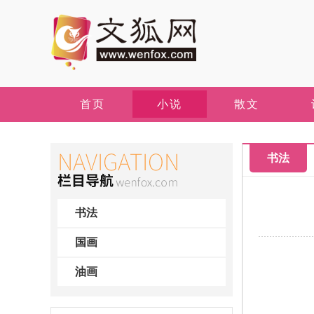
首页
小说
散文
书法
书法
国画
油画