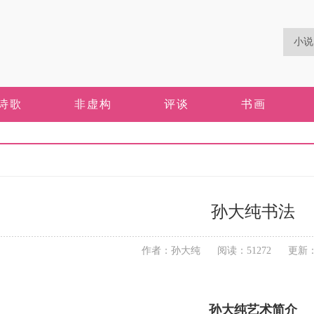
诗歌
非虚构
评谈
书画
孙大纯书法
作者：孙大纯 阅读：51272 更新：201
孙大纯艺术简介