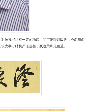
，对传统书法有一定的功底，又广泛猎取吸收古今名碑名
长较大字，结构严谨规整，飘逸柔和见稳重。