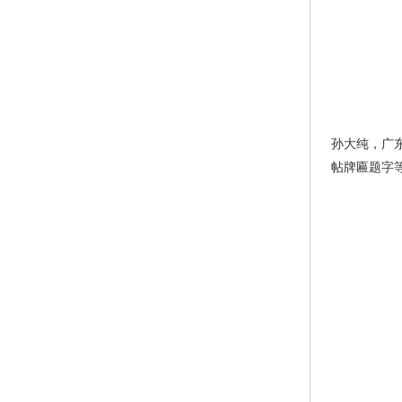
孙大纯，广
帖牌匾题字