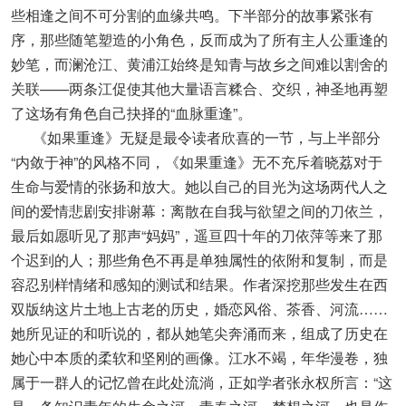
些相逢之间不可分割的血缘共鸣。下半部分的故事紧张有
序，那些随笔塑造的小角色，反而成为了所有主人公重逢的
妙笔，而澜沧江、黄浦江始终是知青与故乡之间难以割舍的
关联——两条江促使其他大量语言糅合、交织，神圣地再塑
了这场有角色自己抉择的“血脉重逢”。
《如果重逢》无疑是最令读者欣喜的一节，与上半部分
“内敛于神”的风格不同，《如果重逢》无不充斥着晓荔对于
生命与爱情的张扬和放大。她以自己的目光为这场两代人之
间的爱情悲剧安排谢幕：离散在自我与欲望之间的刀依兰，
最后如愿听见了那声“妈妈”，遥亘四十年的刀依萍等来了那
个迟到的人；那些角色不再是单独属性的依附和复制，而是
容忍别样情绪和感知的测试和结果。作者深挖那些发生在西
双版纳这片土地上古老的历史，婚恋风俗、茶香、河流……
她所见证的和听说的，都从她笔尖奔涌而来，组成了历史在
她心中本质的柔软和坚刚的画像。江水不竭，年华漫卷，独
属于一群人的记忆曾在此处流淌，正如学者张永权所言：“这