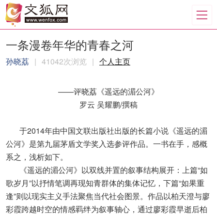
一条漫卷年华的青春之河
孙晓荔
|
41042次浏览
|
个人主页
——评晓荔《遥远的湄公河》
罗云 吴耀鹏/撰稿
于2014年由中国文联出版社出版的长篇小说《遥远的湄
公河》是第九届茅盾文学奖入选参评作品。一书在手，感概
系之，浅析如下。
《遥远的湄公河》以双线并置的叙事结构展开：上篇“如
歌岁月”以抒情笔调再现知青群体的集体记忆，下篇“如果重
逢”则以现实主义手法聚焦当代社会图景。作品以柏天澄与廖
彩霞跨越时空的情感羁绊为叙事轴心，通过廖彩霞早逝后柏