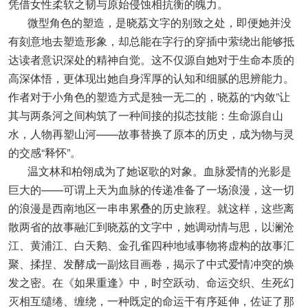
凭借女性柔软之韧与原始侵蚀相抗衡的魄力。
微型角色的塑造，是晓荔文字的别致之处，即便她并没
有刻意地去塑造形象，却总能在字行的穿插中萦绕出能够抵
达读者意识深处的精神自觉。这不仅源自她对于生命本质的
高深体悟，更体现出她自身浑厚的认知和细腻的思辨能力。
作者对于小角色的塑造方式是独一无二的，晓荔的“内敛”让
其与两条河之间构筑了一种间接的拟态技能：生命源自山
水，人物再塑山河——故事替换了原本的历史，成为物与灵
的交感“释怀”。
温文林和柏翎成为了她讴歌的对象。血脉爱情的光影是
巨大的——可谓上天为血脉的传递准备了一场浪漫，这一切
的浪漫是西南地区一串串累叠的历史旅程。就这样，这些离
散两省的故事融汇到晓荔的文字中，她调动情与思，以澜沧
江、黄浦江、白天鹅、金孔雀四种地域事物将虚构的故事汇
聚、揉捏、发酵成一副炫目画卷，揭示了中式爱情冲突的焕
发之密。在《如果重逢》中，时空跃动、命运交织、生死幻
灭相互缱绻、缠绕，一种既定的命运干有序延伸，佐证了那