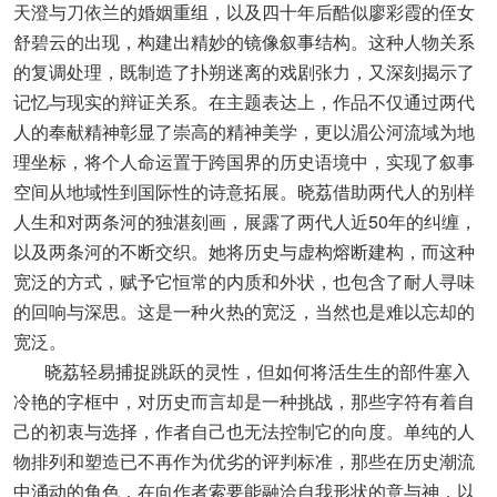
天澄与刀依兰的婚姻重组，以及四十年后酷似廖彩霞的侄女
舒碧云的出现，构建出精妙的镜像叙事结构。这种人物关系
的复调处理，既制造了扑朔迷离的戏剧张力，又深刻揭示了
记忆与现实的辩证关系。在主题表达上，作品不仅通过两代
人的奉献精神彰显了崇高的精神美学，更以湄公河流域为地
理坐标，将个人命运置于跨国界的历史语境中，实现了叙事
空间从地域性到国际性的诗意拓展。晓荔借助两代人的别样
人生和对两条河的独湛刻画，展露了两代人近50年的纠缠，
以及两条河的不断交织。她将历史与虚构熔断建构，而这种
宽泛的方式，赋予它恒常的内质和外状，也包含了耐人寻味
的回响与深思。这是一种火热的宽泛，当然也是难以忘却的
宽泛。
晓荔轻易捕捉跳跃的灵性，但如何将活生生的部件塞入
冷艳的字框中，对历史而言却是一种挑战，那些字符有着自
己的初衷与选择，作者自己也无法控制它的向度。单纯的人
物排列和塑造已不再作为优劣的评判标准，那些在历史潮流
中涌动的角色，在向作者索要能融洽自我形状的意与神，以