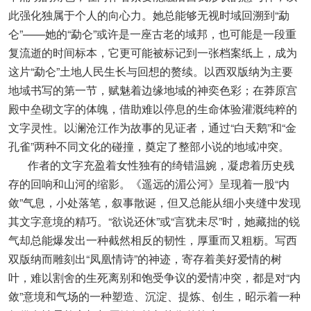
此强化独属于个人的向心力。她总能够无视时域回溯到“勐
仑”——她的“勐仑”或许是一座古老的域邦，也可能是一段重
复流逝的时间标本，它更可能被标记到一张档案纸上，成为
这片“勐仑”土地人民生长与回想的赘续。以西双版纳为主要
地域书写的第一节，赋魅着边缘地域的神奕色彩；在莽原宫
殿中垒砌文字的体魄，借助难以停息的生命体验灌溉纯粹的
文字灵性。以澜沧江作为故事的见证者，通过“白天鹅”和“金
孔雀”两种不同文化的碰撞，奠定了整部小说的地域冲突。
作者的文字充盈着女性独有的绮错温婉，凝虑着历史残
存的回响和山河的缩影。《遥远的湄公河》呈现着一股“内
敛”气息，小处落笔，叙事散诞，但又总能从细小夹缝中发现
其文字意境的精巧。“欲说还休”或“言犹未尽”时，她藏拙的锐
气却总能爆发出一种截然相反的韧性，厚重而又粗粝。写西
双版纳而雕刻出“凤凰情诗”的神迹，寄存着美好爱情的树
叶，难以割舍的生死离别和饱受争议的爱情冲突，都是对“内
敛”意境和气场的一种塑造、沉淀、提炼、创生，昭示着一种