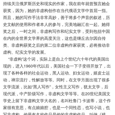
持续关注俄罗斯历史和现实的作家，我在前年就曾预言她会
获奖，因为，她的非虚构创作在当代俄语文学中首屈一指。
而且，她的写作手法非常高妙，善于将多个声音的叙述，历
史文献的使用和作者本人的参与，完美地融汇在一起。她得
奖之后，一时之间，非虚构写作和纪实文学，受到包括中国
在内的全世界文学界的高度关注，这也是继丘吉尔因自传
类、非虚构获奖之后的第二位非虚构作家获奖，必将推动非
虚构、纪实文学的发展。
“非虚构”这个词，实际上是自上个世纪六十年代的美国出
现的，进入1960年代以后，美国社会一下子变得开放了，出
现了各种各样的社会运动，黑人运动、妇女运动，嬉皮士运
动，禅宗流行，性解放等等。同时，在文学方面出现了很多
文学流派，比如“黑人写作”，女性主义写作，犹太文学，后
现代派，中产阶级写作，非虚构文学等等。在20世纪美国文
学史上留下非虚构文学大名的，名叫杜鲁门·卡波蒂，这个作
家很有意思，有点娘娘腔，也是一个同性恋，也写小说，也
写非虚构。他最有名的作品是他的非虚构作品，叫做《残