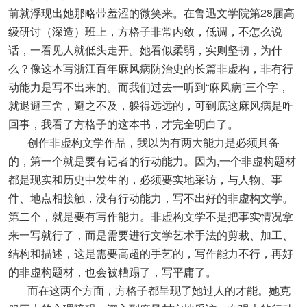
前就浮现出她那略带羞涩的微笑来。在鲁迅文学院第28届高
级研讨（深造）班上，方格子非常内敛，低调，不怎么说
话，一看见人就低头走开。她看似柔弱，实则坚韧，为什
么？像这本写浙江百年麻风病防治史的长篇非虚构，非有行
动能力是写不出来的。而我们过去一听到“麻风病”三个字，
就退避三舍，避之不及，躲得远远的，可到底这麻风病是咋
回事，我看了方格子的这本书，才完全明白了。
创作非虚构文学作品，我以为有两大能力是必须具备
的，第一个就是要有记者的行动能力。因为,一个非虚构题材
都是现实和历史中发生的，必须要实地采访，与人物、事
件、地点相接触，没有行动能力，写不出好的非虚构文学。
第二个，就是要有写作能力。非虚构文学不是把事实情况拿
来一写就行了，而是需要进行文学艺术手法的剪裁、加工、
结构和描述，这是需要高超的手艺的，写作能力不行，再好
的非虚构题材，也会被糟蹋了，写平庸了。
而在这两个方面，方格子都呈现了她过人的才能。她克