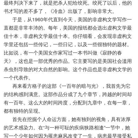
最终判决下来了，就是把杀人犯给绞死。绞死了以后，他的
书才写的差不多了，《冷血》出版了，影响非常大。
于是，从1960年代直到今天，美国的非虚构文学写作一
直都是非常丰沛的。每年，美国的报纸都会选出虚构文学最
佳十本，非虚构文学最佳十本。你仔细看，会发现非虚构文
学里还包括一些传记，一些日记，以及一些很独特的题材。
比如说，有一个美国女作家写过一本书叫做《寂静的春
天》，这也是一部优秀的作品。它主要写的是美国社会滥用
杀虫剂导致的对大自然的影响。这个作品也是非虚构文学的
一个代表作。
再来看方格子的这部《一百年的暗与光》，我首先为它
的结构感到满意。这部作品分成了九个章节，跨越的时间却
有一百年。这么大的时间跨度，分配到九章中，在每一章，
都有独特的呈现。
首先在挖掘个人命运方面，她有独到的视角，具有浓厚
的艺术感染力。在“与一种可耻的疾病狭路相逢”一节中，她
写一个少年如何因为罹患麻风改变了一生，病患最早接受私