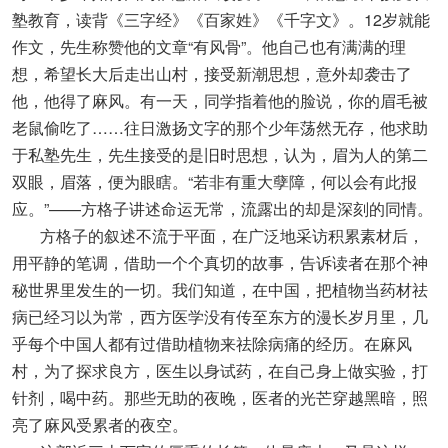
塾教育，读背《三字经》《百家姓》《千字文》。12岁就能
作文，先生称赞他的文章“有风骨”。他自己也有满满的理
想，希望长大后走出山村，接受新潮思想，意外却袭击了
他，他得了麻风。有一天，同学指着他的脸说，你的眉毛被
老鼠偷吃了……往日激扬文字的那个少年荡然无存，他求助
于私塾先生，先生接受的是旧时思想，认为，眉为人的第二
双眼，眉落，便为眼瞎。“若非有重大孽障，何以会有此报
应。”——方格子讲述命运无常，流露出的却是深刻的同情。
方格子的叙述不流于平面，在广泛地采访积累素材后，
用平静的笔调，借助一个个真切的故事，告诉读者在那个神
秘世界里发生的一切。我们知道，在中国，把植物当药材祛
病已经习以为常，西方医学没有传至东方的漫长岁月里，几
乎每个中国人都有过借助植物来祛除病痛的经历。在麻风
村，为了探求良方，医生以身试药，在自己身上做实验，打
针剂，喝中药。那些无助的夜晚，医者的光芒穿越黑暗，照
亮了麻风受累者的夜空。