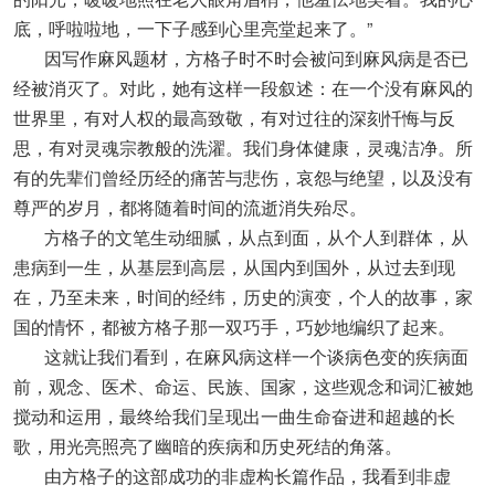
底，呼啦啦地，一下子感到心里亮堂起来了。”
因写作麻风题材，方格子时不时会被问到麻风病是否已
经被消灭了。对此，她有这样一段叙述：在一个没有麻风的
世界里，有对人权的最高致敬，有对过往的深刻忏悔与反
思，有对灵魂宗教般的洗濯。我们身体健康，灵魂洁净。所
有的先辈们曾经历经的痛苦与悲伤，哀怨与绝望，以及没有
尊严的岁月，都将随着时间的流逝消失殆尽。
方格子的文笔生动细腻，从点到面，从个人到群体，从
患病到一生，从基层到高层，从国内到国外，从过去到现
在，乃至未来，时间的经纬，历史的演变，个人的故事，家
国的情怀，都被方格子那一双巧手，巧妙地编织了起来。
这就让我们看到，在麻风病这样一个谈病色变的疾病面
前，观念、医术、命运、民族、国家，这些观念和词汇被她
搅动和运用，最终给我们呈现出一曲生命奋进和超越的长
歌，用光亮照亮了幽暗的疾病和历史死结的角落。
由方格子的这部成功的非虚构长篇作品，我看到非虚