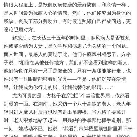
情很大程度上，是抵御疾病侵袭的最好防御，和亲情一样，
是人世间最为抚慰人心的情感。然而，他们终究因为身体的
残缺，丧失了部分劳动力，有时候连照顾自己都成问题，更
遑论照顾对方。
解放后，在长达三十五年的时间里，麻风病人是否被允
许或能否结为夫妻，是医学界和病患尤为关切的一个问题。
而人世间，最感人的莫过于此。他们在麻风村相恋了。方格
子说，“相信在其他任何地方，我们都不会看到这样的新人。
他们俩也许只有一只手是健全的，只有一条腿能够行走，也
许只有一只眼睛能够看到光亮——但是，他们沉浸在爱情
里。让我成为你行走的脚，让我代替你的眼睛……”
尤为可贵的是，方格子在穿过那个幽暗世界后，依然看
到暖的一面。在湖南，她采访一个八十高龄的老人，老人年
轻时进入麻风村后再也没有走出吊脚楼。当方格子要离开
时，老人艰难地站了起来，用残缺的手掌跟她挥手道别。那
一刻，她感动不已。她说，“我看到吊脚楼屋顶缝隙里漏下来
的阳光，暖暖地照在老人眼角眉梢，他羞怯地笑着。我的心