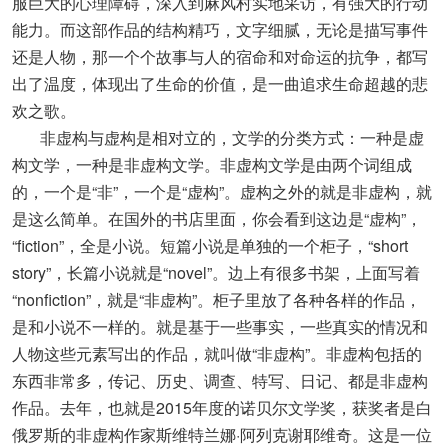
服巨大的心理障碍，深入到麻风村实地采访，有强大的行动
能力。而这部作品的结构精巧，文字细腻，无论是描写事件
还是人物，那一个个故事与人的宿命和对命运的抗争，都写
出了温度，体现出了生命的价值，是一曲追求生命超越的悲
欢之歌。
非虚构与虚构是相对立的，文学的分类方式：一种是虚
构文学，一种是非虚构文学。非虚构文学是由两个词组成
的，一个是“非”，一个是“虚构”。虚构之外的就是非虚构，就
是这么简单。在国外的书店里面，你会看到这边是“虚构”，
“fiction”，全是小说。短篇小说是单独的一个柜子，“short
story”，长篇小说就是“novel”。边上有很多书架，上面写着
“nonfiction”，就是“非虚构”。柜子里放了各种各样的作品，
是和小说不一样的。就是基于一些事实，一些真实的情况和
人物这些元素写出的作品，就叫做“非虚构”。非虚构包括的
东西非常多，传记、历史、调查、特写、日记、都是非虚构
作品。去年，也就是2015年度的诺贝尔文学奖，获奖者是白
俄罗斯的非虚构作家斯维特兰娜·阿列克谢耶维奇。这是一位