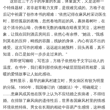
这部近三十万字的厚重的长篇，体量庞大，又是这样一
个特殊题材，若非超常毅力支撑，是很难完成的。方格子在
后记中袒露了创作本书的艰难：“依然记得在麻风村采访医生
时，那些孤寂的夜晚，忽然卷地而起的风，裹挟着树叶，在
这个清冷的山坳，仿佛有无数的魂魄在暗夜里哭泣，这种想
象，让我在回到酒店房间后，依然心有余悸。”她说，“我感
到莫名的压抑，畸残的容颜，残缺的身体，内心有说不出的
难受。这次写作的艰难，远远超出她预料，回头再看，真不
知道，自己是如何一步步走过来的。”
而即便写幽暗，写苍凉，方格子依然给予文字以动人的
温度。在书中，我们看到那些病患冲破层层阻碍而相爱，温
暖的爱情故事让人如此感动。
资料显示，最早的麻风村建立时，男女病区有较为明显
的分隔。1950年，我国修订的《婚姻法》中，明确规定：
……患麻风或其他在医学上认为不应结婚之疾病者，不得结
婚。在排除了麻风病的遗传性后，世界各国麻风村里的情感
环境依然特殊。男女在长期的相处中容易产生感情，这种感