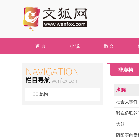
首页
小说
散文
非虚构
名称
非虚构
社会大事件
我在侨联的“
大姑
阿阳哥的爱