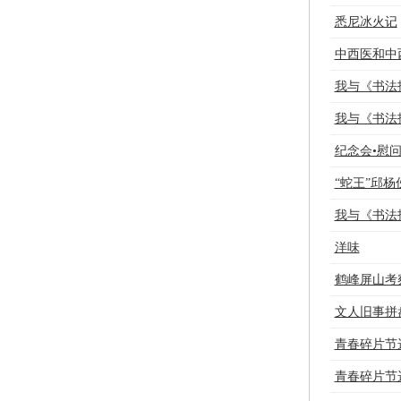
悉尼冰火记
中西医和中
我与《书法
我与《书法
纪念会•慰
“蛇王”邱杨
我与《书法
洋味
鹤峰屏山考
文人旧事拼
青春碎片节选
青春碎片节选