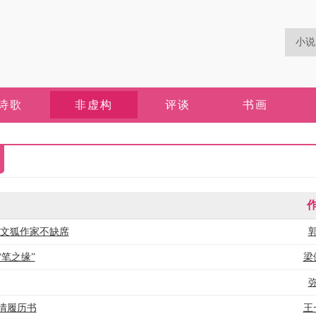
诗歌
非虚构
评谈
书画
 文狐作家不缺席
笔之缘”
梁
情履历书
王