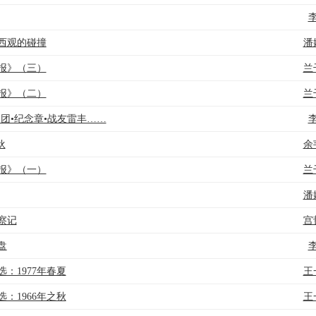
西观的碰撞
潘
报》（三）
兰
报》（二）
兰
问团•纪念章•战友雷丰……
伙
余
报》（一）
兰
潘
察记
宫
盘
：1977年春夏
王
：1966年之秋
王