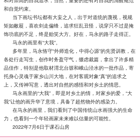
和对崇高的自我追求，当然，重要的还有对自我的清醒规范
和自觉约束。
当下画坛书坛都有大妄之人，出于对道统的蔑视，视规
矩如敝屣，喜欢剑走偏锋，追求狂乱丑怪，说穿只不过是掩
饰功底的不足，终是贻笑大方。好在，马永的路子走得正。
马永的画里有“大我”。
多年里，马永恪守“外师造化，中得心源”的先贤训教，在
各处行走写生，创作时务盈守气，缀虑裁篇，拿出了许多精
品佳作，特别是他取材渭北台塬和峨山泾水的一批作品，寄
托身心灵魂于家乡山川大地，在对客观对象“真”的追求之
上，又传神写意，透出对自然的感悟和对乡土的情思。
马永画里的“大我”，即是对乡土的情，对家乡的爱，“大
我”让他的画升华了意境，具备了超然物外的感染力。
在马永的画里，我们看到了中国传统山水画强大的生命
力，也看到一个年轻画家未来难以估量的可能性。
2022年7月6日于课石山房