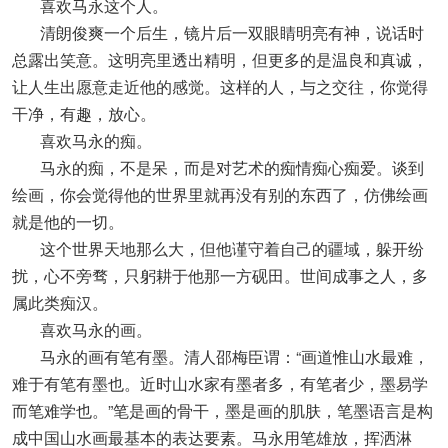
喜欢马永这个人。
清朗俊爽一个后生，镜片后一双眼睛明亮有神，说话时
总露出笑意。这明亮里透出精明，但更多的是温良和真诚，
让人生出愿意走近他的感觉。这样的人，与之交往，你觉得
干净，有趣，放心。
喜欢马永的痴。
马永的痴，不是呆，而是对艺术的痴情痴心痴爱。谈到
绘画，你会觉得他的世界里就再没有别的东西了，仿佛绘画
就是他的一切。
这个世界天地那么大，但他谨守着自己的疆域，躲开纷
扰，心不旁骛，只躬耕于他那一方砚田。世间成事之人，多
属此类痴汉。
喜欢马永的画。
马永的画有笔有墨。清人邵梅臣谓：“画道惟山水最难，
难于有笔有墨也。近时山水家有墨者多，有笔者少，墨易学
而笔难学也。”笔是画的骨干，墨是画的肌肤，笔墨语言是构
成中国山水画最基本的表达要素。马永用笔雄放，挥洒淋