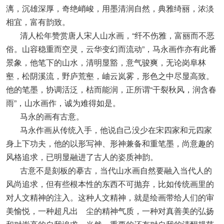
漓，沉雄深厚，奇绝峭峻，用墨清润自然，典雅绮丽，浓淡
相宜，富有韵致。
清人松年赞赏唐人宋人山水画，“纤不伤雅，富丽而不恶
俗。山容稳重而空灵，云华变幻而流动”，马永画作亦有此番
景象，他笔下的山水，清明显豁，意气骏爽，无论岗阜林
壑，松阴溪流，野庐荒壑，岫云岚雾，形色之中尽显高致。
他的笔墨，协调活泛，枯而能润，正所谓“干裂秋风，润含春
雨”，山水画作，诚为难得如是。
马永的画有古意。
马永作画从传统入手，他说自己没少在宋四家和元四家
身上下功夫，他的以形写神、形神兼备和重笔墨，尚意趣的
风格追求，已明显融进了古人的姿质神韵。
古意不是刻板的摹古，当代山水画自然要融入当代人的
风尚追求，但有些根本性的东西不可抛弃，比如传统画里的
对人文精神的注入。这种人文精神，就是绘画带给人们的审
美愉悦，一种超凡出 尘的精神气质，一种对真善美的弘扬