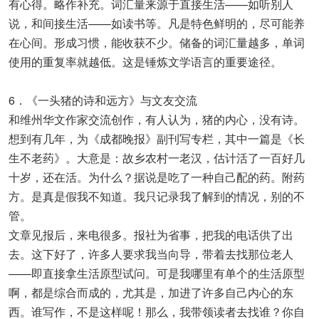
有心得。略作补充。词汇量来源于直接生活——如听别人
说，和间接生活——如读书等。凡是特色鲜明的，尽可能养
在心间。形成习惯，能收获不少。储备的词汇量越多，单词
使用的重复率就越低。这是锤炼文学语言的重要途径。
6．《一头猪的诗和远方》与文友交流
和维州华文作家交流创作，有人认为，猪的内心，没有诗。
想到有几年，为《成都晚报》副刊写专栏，其中一篇是《长
生不老药》。大意是：故乡农村一老汉，估计活了一百好几
十岁，还在活。为什么？据说是吃了一种自己配的药。附药
方。是真是假我不知道。我只记录我了解到的情况，别的不
管。
文章见报后，来电很多。报社为省事，把我的电话供了出
去。这下好了，许多人要求我当向导，带着去找那位老人
——即直接拿生活原型试问。可是我哪里有单个的生活原型
啊，都是综合而成的，尤其是，加进了许多自己内心的东
西。谁写作，不是这样呢！那么，我带领读者去找谁？你自