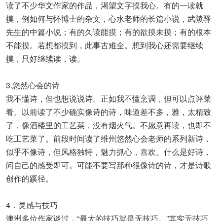
读了不少华文作家的作品，渴望文字摸我心。有的一读就
摸，例如何与怀博士的杂文，心水老师的长篇小说，武陵驿
先生的中篇小说；有的久读能摸；有的欲摸未摸；有的根本
不能摸。若想都摸到，此事古难全。想到我心还需要继续
摸，只好继续读，读。
3.悠然心会的诗
我不懂诗，但也想说说诗。正如我不懂烹调，但可以点评菜
肴。以前读了不少确实像诗的诗，味道差不多，雅，太精致
了，像酒楼里的工艺菜，没有烟火气。不愿意再读，也即不
吃工艺菜了。前段时间读了维州悠然心会老师的系列新诗，
似乎不像诗，但风格独特，魅力抓心，喜欢。什么是好诗，
问自己的感受即可。可能不要写那种很像诗的诗，才是诗歌
创作的蹊径。
4．灵感与技巧
澳洲多位作家谈过，“最大的技巧就是无技巧。”其实无技巧