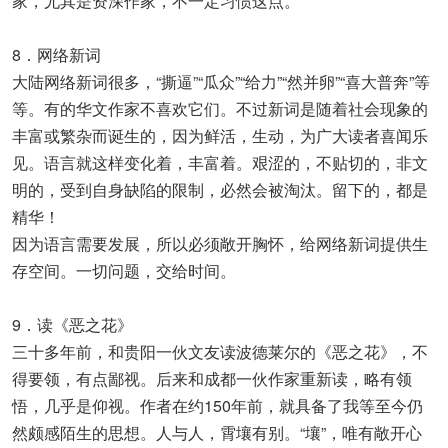
家，尤其是资深作家，不一定习惯这点。
8．网络新词
大陆网络新词很多，“撕逼”“瓜众”“给力”“然并卵”“喜大普奔”等
等。有的华文作家不喜欢它们。不过新词是随着社会现象的
丰富或繁杂而诞生的，因为鲜活，生动，为广大读者喜闻乐
见。语言就这样变化着，丰富着。艰涩的，不贴切的，非文
明的，受到自身缺陷的限制，必然会被淘汰。留下的，都是
精华！
因为语言需要发展，所以必须敞开胸怀，给网络新词提供生
存空间。一切问题，交给时间。
9．读《恶之花》
三十多年前，和贵阳一伙文友读波德莱尔的《恶之花》，不
得要领，有点鄙视。后来和成都一伙作家重新读，略有领
悟，几乎是仰视。作者在约150年前，就具备了我等至今仍
然颇感陌生的思想。人与人，霄壤有别。“壤”，唯有敞开心