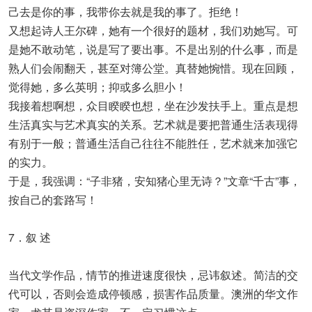
己去是你的事，我带你去就是我的事了。拒绝！
又想起诗人王尔碑，她有一个很好的题材，我们劝她写。可
是她不敢动笔，说是写了要出事。不是出别的什么事，而是
熟人们会闹翻天，甚至对簿公堂。真替她惋惜。现在回顾，
觉得她，多么英明；抑或多么胆小！
我接着想啊想，众目睽睽也想，坐在沙发扶手上。重点是想
生活真实与艺术真实的关系。艺术就是要把普通生活表现得
有别于一般；普通生活自己往往不能胜任，艺术就来加强它
的实力。
于是，我强调：“子非猪，安知猪心里无诗？”文章“千古”事，
按自己的套路写！
7．叙 述
当代文学作品，情节的推进速度很快，忌讳叙述。简洁的交
代可以，否则会造成停顿感，损害作品质量。澳洲的华文作