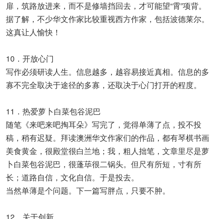
扉，筑路放进来，而不是修墙挡回去，才可能望“霄”项背。
据了解，不少华文作家比较重视西方作家，包括波德莱尔。
这真让人愉快！
10．开放心门
写作必须研读人生。信息越多，越容易接近真相。信息的多
寡不完全取决于途径的多寡，还取决于心门打开的程度。
11．热爱萝卜白菜包谷泥巴
随笔《来吧来吧掏耳朵》写完了，觉得单薄了点，投不投
稿，稍有迟疑。拜读澳洲华文作家们的作品，都有琴棋书画
美食黄金，很殿堂很白兰地；我，粗人拙笔，文章里尽是萝
卜白菜包谷泥巴，很蓬荜很二锅头。但尺有所短，寸有所
长；道路自信，文化自信。于是投去。
当然单薄是个问题。下一篇写胖点，只要不肿。
12．关于创新