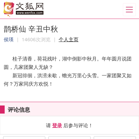
鹊桥仙 辛丑中秋
侯瑛
|
14606次浏览
|
个人主页
桂子清香，荷花残叶，湖中倒影中秋月。年年圆月说团
圆，几家团聚人无缺？
新冠徘徊，洪涝未歇，蟾光万里心头雪。一家团聚又如
何？万家同庆方欢悦！
评论信息
请
登录
后参与评论！