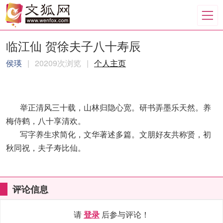
临江仙 贺徐夫子八十寿辰
侯瑛
|
20209次浏览
|
个人主页
举正清风三十载，山林归隐心宽。研书弄墨乐天然。养
梅侍鹤，八十享清欢。
写字养生求简化，文华著述多篇。文朋好友共称贤，初
秋同祝，夫子寿比仙。
评论信息
请
登录
后参与评论！