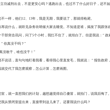
立功减刑出去，不是更安心吗？逃跑出去，也过不了什么好日子，还不如
一样，他们12、13年，我是无期，我要说了，那就得枪毙。
说什么，就听见杂务吹哨催大家去睡觉。不知道是谁，揭发了我跟张叔
部突击讯问，问了5个小时，我扛不住了，就坦白了。但是我说：“ 政
 你真没干吗？”
没敢干，啥也没干！”
说话，直勾勾地盯着我看，看得我心里直发毛，我就说： “ 报告政府，
交代了我怎麽观察，怎么计算，怎麽画图。
，就一直想我们的计划，越想越觉得自己傻冒，就拍门，说我后悔了
从禁闭室提出来，直接带到这儿来了。还要我说什么吗？