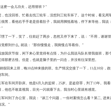
这麽一会儿功夫，还用替班？”
也没回答。忙着去找三轮车，没想到三轮车坏了。这个时候，看见周军
天很黑，看他右手手老是捂着肚子，我就用脚抵着地，停下来等他，我说：
 ”
了一下，笑了，往前赶了两步，忽然又停下来了，说： “不用，谢谢管
察到什么, 就说： “那你慢慢走，我骑慢点等着你。”
国庆节假，闲下来心里觉得有点怪，为什么我说马队长替我值班，那个
笑得那麽古怪。但是，也就是脑子里的一闪念，并没有往深里想。
销假回来上班，晚10点钟来接的班。生产情况交接了一下，11点10分，
到车间。
在车间开卧床。他是6月入的监狱，25岁。是盗窃罪，判了13年。我
候，他也不敢直视我，目光一闪就垂下去。我当时心里就有感觉。
叫到了办公室，我说： “谈三个问题，一你对案情怎么看？第二, 进来
况。”