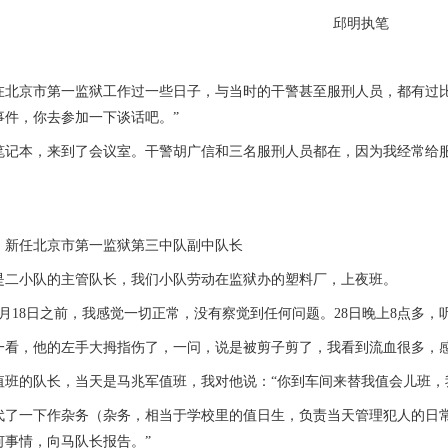
邱明执笔
京市第一监狱工作过一些日子，与当时的干警甚至服刑人员，都有过比
事件，你去参加一下谈话吧。”
本，来到了会议室。干警胡广信和三名服刑人员都在，因为我经常给服
任北京市第一监狱第三中队副中队长
小队的主管队长，我们小队劳动在监狱办的塑料厂，上夜班。
月18日之前，我感觉一切正常，没有察觉到任何问题。28日晚上8点多，听
，他的左手大拇指伤了，一问，说是被剪子剪了，我看到流血很多，感
的队长，当天是马兆军值班，我对他说：“你到车间来替我值会儿班，
一下作杂务（杂务，相当于学校里的值日生，负责当天管理犯人的日常生
何事情，向马队长报告。”