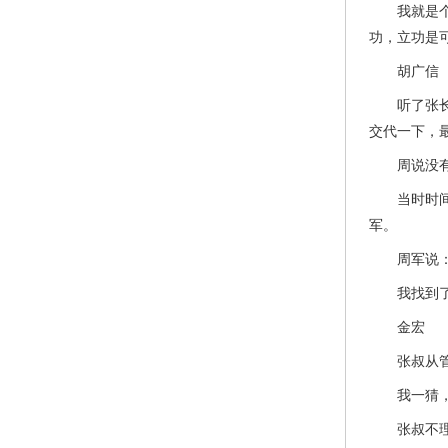
我就是个盗
功，立功是
胡广信
听了张长军
交代一下，
周说没有，
当时时间已
军。
周军说：“
我找到了凶
金宏
张叔从管教
我一猜，就
张叔不理我