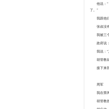
他说：“ 
了。”
我跟他们不
张叔没有再
我被三个干
政府说：“
我说：“真
胡管教就不
接下来我就
周军
我在禁闭室
胡管教把我