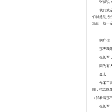
张叔说：“
我们就定了
们就趁乱把
混乱，就一
胡广信
那天我带周
张长军
因为有人代
金宏
作案工具是
细，把监区
（我看着那
张长军