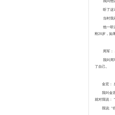
我问他说： 
听了这话，
当时我看他
他一听这话
刚20岁，
周军： 身
我叫周军，
了自己。
金宏： 身
我叫金宏，
就对我说：
我说: “