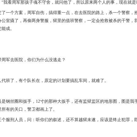
我看周军那孩子魂不守舍，就问他了，所以原来两个人的事，现在就是咱
一个方案，周军自伤，搞得重一点，在去医院的路上，杀一个警察，抢
办公室撬了，再偷两身警服，狱里的值班警察，一定会抢救被杀的干警，
定能成。
军去医院，你们为什么没逃走？
，
班了，有个队长在，原定的计划要搞乱车间，就难了。
钢丝圈和扳手，12寸的那种大扳手，还有监狱监区的地形图，图是我手
里所有的关口，警卫都画上了。
三个服刑人员，问：听你们的叙述，还不算越狱未遂，应该是终止犯罪，