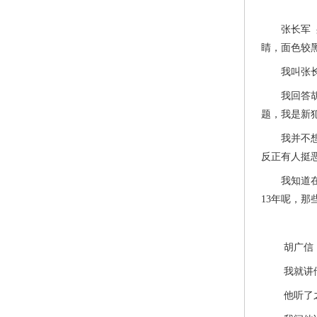
张长军 身高
睛，面色较
我叫张长军
我回答胡管
题，我是新
我并不想多
反正有人挺
我知道在监
13年呢，
胡广信
我就讲他在
他听了之后