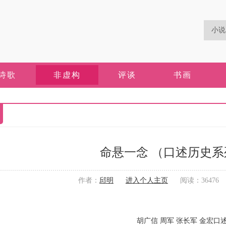
诗歌
非虚构
评谈
书画
命悬一念 （口述历史系列
作者：
邱明
进入个人主页
阅读：36476 更
胡广信 周军 张长军 金宏口