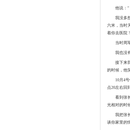
他说：“ 
我没多想，
六米，当时
着你去医院 ?
当时周军愣
我也没有觉
接下来我放
的时候，他
10月4号
点20左右回
看到张长军
光相对的时
我把张长军
谈你家里的情