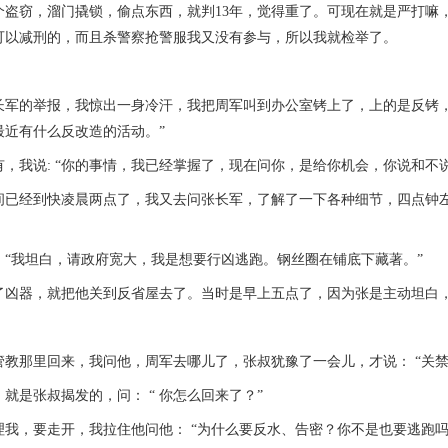
窃，溜门撬锁，偷点东西，就判13年，觉得重了。可现在就是严打嘛，
可以减刑的，而且杀警察抢警服我又没有参与，所以我就检举了。
的举报，我惊出一身冷汗，我把周军叫到办公室铐上了，上的是反铐，他
最近有什么反改造的活动。”
我说: “你的事情，我已经掌握了，现在问你，是给你机会，你说和不说
经到快凌晨两点了，我又去问张长军，了解了一下各种细节，四点钟左
我坦白，请政府宽大，我是想要行凶逃跑。钢丝圈在铺底下藏著。”
器，就把他关到反省屋去了。当时是早上五点了，因为张是主动坦白，
那里回来，我问他，周军去哪儿了，张叔犹豫了一会儿，才说： “关禁
是张叔揭发的，问： “ 你怎么回来了？”
，要走开，我拉住他问他： “为什么要反水、告密？你不是也要逃跑吗