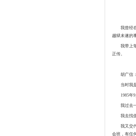
我曾经在北
越狱未遂的
我带上笔记
正传。
胡广信：新
当时我是二
1985年9
我过去一看
我去找值班
我又交代了
会班，有任