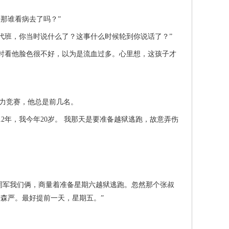
那谁看病去了吗？”
代班，你当时说什么了？这事什么时候轮到你说话了？”
看他脸色很不好，以为是流血过多。心里想，这孩子才
强。智力竞赛，他总是前几名。
年，我今年20岁。 我那天是要准备越狱逃跑，故意弄伤
周军我们俩，商量着准备星期六越狱逃跑。忽然那个张叔
森严。最好提前一天，星期五。”