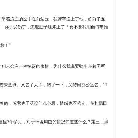
举着流血的左手在前边走，我骑车追上了他，超前了五
“ 你手受伤了，怎麽肚子还疼上了？要不要我用自行车推
教！”
犯人会有一种惊讶的表情，为什么我说要骑车带着周军
政委来查班。又去了大库，转了一下，又转回办公室去，11
看着他，感觉他干活没什么心思，情绪也不稳定。在和我目
这里3个多月，对于环境周围的情况知道些什么？第三，谈