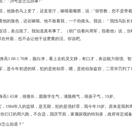
“28号是怎么回事? ”
他脸色马上变了，还直冒汗，哆嗦着嘴唇，说：“胡管教，您不是带着
的脸色，还在哆嗦。他不敢看我，一个劲摇头。我说： “ 我找马队长
，差点跪了。我知道真有事了。（胡广信看向周军，指着他）说，当时
如果在外面，也不会让他干这麽重的活。你说吧。
高1.68-1.70米，脸白净，看上去机灵文静，有口才，表达能力很
是今年初进的狱，犯的是抢劫罪，嗯，是抢劫加盗窃，二罪并罚判了12
高1.65米，很瘦长，圆脸学生气，满脸稚气，很孩子气，19岁。
1984年入的监狱，是无期，犯的是强奸罪，我今年19岁。原来是我和
 “你们订的周六跑，不合适，国庆节前，家属探视的特别多，政府肯定戒备
你怎么知道？”