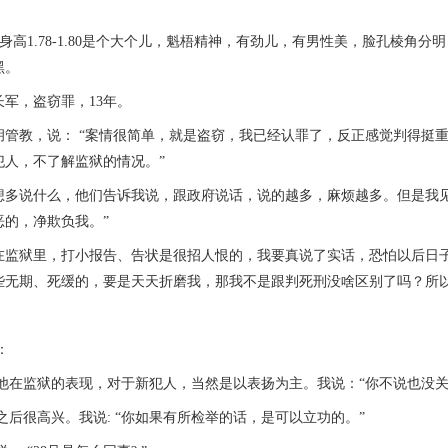
1.78-1.80是个大个儿，魁梧精神，有劲儿，有男性美，脸孔棱角
黑。
，盗窃罪，13年。
教，说： “案情很简单，就是盗窃，我已经认罪了，反正感觉判得挺重
犯人，不了解监狱的情况。”
说什么，他们告诉我说，跟政府说话，说的越多，麻烦越多。但是我见胡
恶的，净欺负我。”
狱里，打小报告、告状是很招人恨的，我要真说了实话，恐怕以后日子
那些无期、死缓的，要是天天折磨我，那我不是跟判死刑没啥区别了吗？所
：
监狱的表现，对于新犯人，当然是以表扬为主。我说：“你不说也没关
很高兴。我说: “你如果有所检举的话，是可以立功的。”