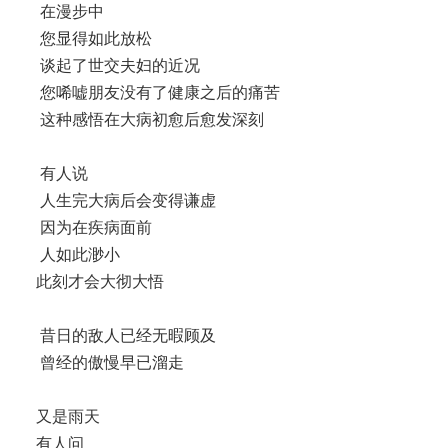
在漫步中
您显得如此放松
谈起了世交夫妇的近况
您唏嘘朋友没有了健康之后的痛苦
这种感悟在大病初愈后愈发深刻
有人说
人生完大病后会变得谦虚
因为在疾病面前
人如此渺小
此刻才会大彻大悟
昔日的敌人已经无暇顾及
曾经的傲慢早已溜走
又是雨天
有人问