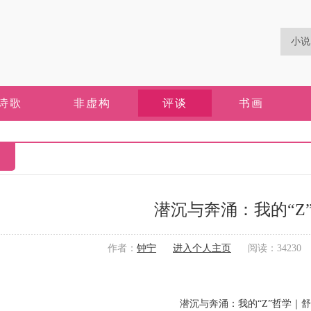
诗歌
非虚构
评谈
书画
潜沉与奔涌：我的“Z
作者：
钟宁
进入个人主页
阅读：34230 更
潜沉与奔涌：我的“Z”哲学｜