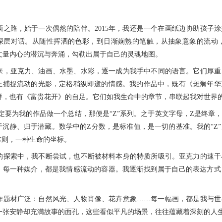
路，始于一次偶然的陪伴。2015年，我还是一个在画纸边协助孩子涂
深层对话。从随性挥洒的色彩，到日渐娴熟的笔触，从抽象意象的流动
丈量内心的潜沉与奔涌，勾勒出属于自己的灵魂地图。
亚克力、油画、水墨、水彩，逐一成为我手中不同的语言。它们厚重
上捕捉流动的光影，定格稍纵即逝的情感。我的作品中，既有《斑斓年华
湃，也有《富贵花开》的自足。它们如我生命中的章节，串联起我对世界
为我的作品做一个总结，那便是“Z”系列。之于英文字母，Z是终章，
于沉静、归于潜藏。数学中的Z分数，是标准值，是一切的基准。我的“Z
准则，一种生命的坐标。
索中，我不断尝试，也不断被材料本身的特质所吸引。亚克力的速干
，每一种媒介，都是我情感流动的容器。我逐渐找到属于自己的表达方式
材广泛：自然风光、人物肖像、花卉意象……每一幅画，都是我与世
一张安静却充满故事的面孔，这些看似平凡的场景，往往蕴藏着深刻的人