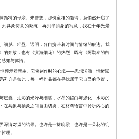
抹颜料的母亲。未曾想，那份童稚的邀请，竟悄然开启了
，到具象诗意的凝练，再到半抽象的写意，我在十年光景
、细腻、轻盈、透明，各自携带着时间与情绪的痕迹。我
》的奔放，也有《滨海烟花》的热烈；既有《阿勒泰的白
的感知与体悟。
也预示着新生。它像创作时的心境——思想汹涌，情绪澎
”系列亦是如此，每一幅作品都在寻找属于它自己的位置，
与层叠，油彩的光泽与细腻，水墨的留白与渗化，水彩的
：在具象与抽象之间自由切换，在材料语言中聆听内心的
界深情对望的结果。也许是一抹晚霞，也许是一朵花的绽
生哲理。