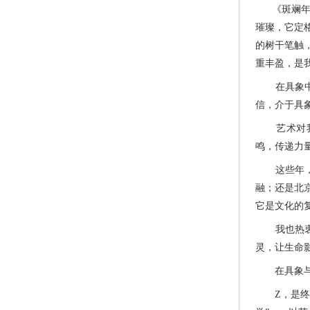
《斑斓年华
璀璨，它定
的树干笔触
重丰盈，是
在具象中，
信，介于具
艺术对我来
鸣，传递力
这些年，我
融；还是北
它是文化的
我也热衷于
灵，让生命
在具象与抽
Z，是终点