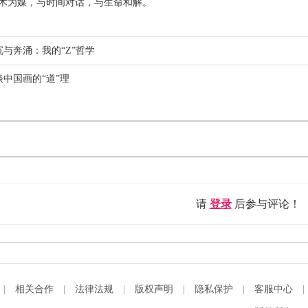
艺术为媒，与时间对话，与生命和解。
沉与奔涌：我的“Z”哲学
谈中国画的“道”理
请
登录
后参与评论！
|
相关合作
|
法律法规
|
版权声明
|
隐私保护
|
客服中心