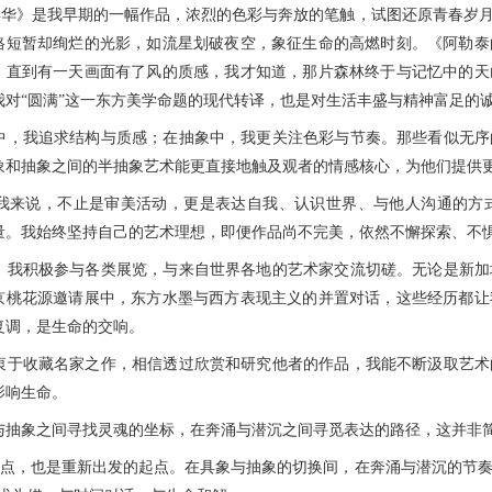
》是我早期的一幅作品，浓烈的色彩与奔放的笔触，试图还原青春岁月
格短暂却绚烂的光影，如流星划破夜空，象征生命的高燃时刻。《阿勒泰
，直到有一天画面有了风的质感，我才知道，那片森林终于与记忆中的天
我对“圆满”这一东方美学命题的现代转译，也是对生活丰盛与精神富足的
我追求结构与质感；在抽象中，我更关注色彩与节奏。那些看似无序
象和抽象之间的半抽象艺术能更直接地触及观者的情感核心，为他们提供
说，不止是审美活动，更是表达自我、认识世界、与他人沟通的方式
量。我始终坚持自己的艺术理想，即便作品尚不完美，依然不懈探索、不
积极参与各类展览，与来自世界各地的艺术家交流切磋。无论是新加
京桃花源邀请展中，东方水墨与西方表现主义的并置对话，这些经历都让
复调，是生命的交响。
收藏名家之作，相信透过欣赏和研究他者的作品，我能不断汲取艺术
影响生命。
象之间寻找灵魂的坐标，在奔涌与潜沉之间寻觅表达的路径，这并非简
，也是重新出发的起点。在具象与抽象的切换间，在奔涌与潜沉的节奏中