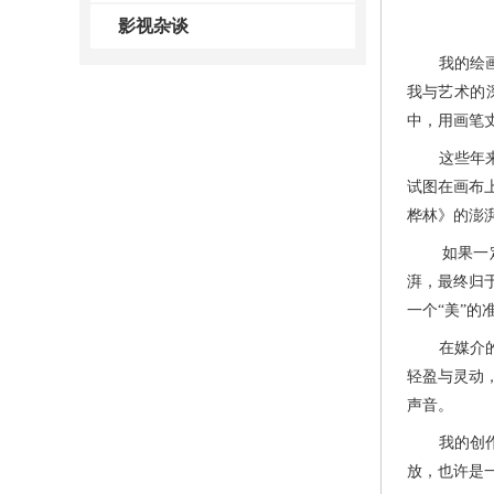
影视杂谈
我的绘画之
我与艺术的
中，用画笔
这些年来，
试图在画布
桦林》的澎
如果一定要
湃，最终归
一个“美”的
在媒介的探
轻盈与灵动
声音。
我的创作题
放，也许是