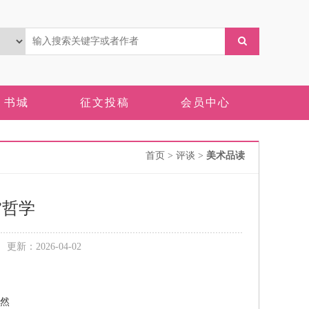
书城
征文投稿
会员中心
首页
> 评谈 >
美术品读
”哲学
新：2026-04-02
舒然