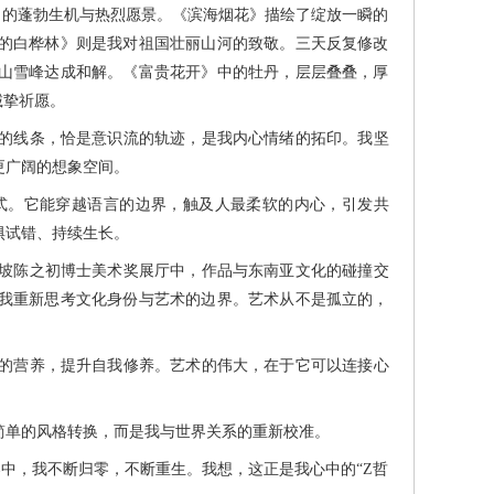
的蓬勃生机与热烈愿景。《滨海烟花》描绘了绽放一瞬的
的白桦林》则是我对祖国壮丽山河的致敬。三天反复修改
山雪峰达成和解。《富贵花开》中的牡丹，层层叠叠，厚
诚挚祈愿。
的线条，恰是意识流的轨迹，是我内心情绪的拓印。我坚
更广阔的想象空间。
。它能穿越语言的边界，触及人最柔软的内心，引发共
惧试错、持续生长。
坡陈之初博士美术奖展厅中，作品与东南亚文化的碰撞交
我重新思考文化身份与艺术的边界。艺术从不是孤立的，
的营养，提升自我修养。艺术的伟大，在于它可以连接心
单的风格转换，而是我与世界关系的重新校准。
，我不断归零，不断重生。我想，这正是我心中的“Z哲