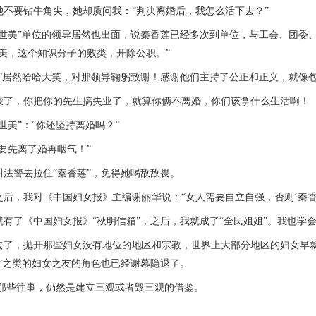
要钻牛角尖，她却质问我：“判决离婚后，我怎么活下去？”
美”单位的领导居然也出面，说秦香莲已经多次到单位，与工会、团委、
世美，这个知识分子的败类，开除公职。”
居然哈哈大笑，对那领导鞠躬致谢！感谢他们主持了公正和正义，就像包
，你把你的先生搞失业了，就算你俩不离婚，你们该拿什么生活啊！
美”：“你还坚持离婚吗？”
先离了婚再咽气！”
警去拉住“秦香莲”，免得她喝敌敌畏。
，我对《中国妇女报》主编谢丽华说：“女人需要自立自强，否则‘秦香莲
了《中国妇女报》“秋明信箱”，之后，我就成了“全民姐姐”。我也学
了，抛开那些妇女没有地位的地区和宗教，世界上大部分地区的妇女早就今
箱”之类的妇女之友的角色也已经谢幕隐退了。
些往事，仍然是建立三观或者毁三观的借鉴。