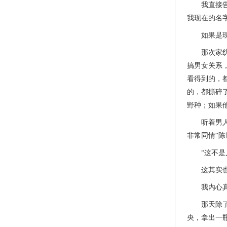
我直接告诉
我现在的名字
如果是现在
那次家纺，
搞男女关系
看得到的，
的，都撕碎
野种；如果
听着男人没
非常同情“陈
“这不是人
这其实也是
我内心真觉
那天除了原
央，拿出一