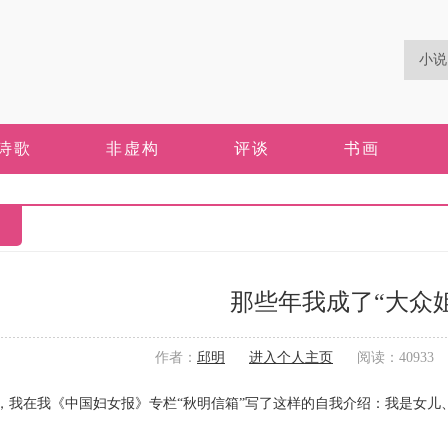
诗歌
非虚构
评谈
书画
那些年我成了“大众姐
作者：
邱明
进入个人主页
阅读：40933 更
，我在我《中国妇女报》专栏“秋明信箱”写了这样的自我介绍：我是女儿
。