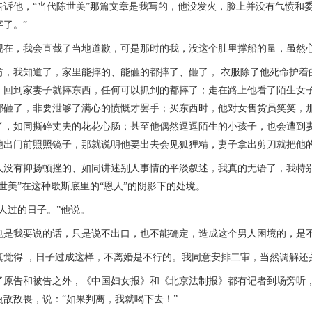
他，“当代陈世美”那篇文章是我写的，他没发火，脸上并没有气愤和委
了。”
，我会直截了当地道歉，可是那时的我，没这个肚里撑船的量，虽然心
我知道了，家里能摔的、能砸的都摔了、砸了， 衣服除了他死命护着
，回到家妻子就摔东西，任何可以抓到的都摔了；走在路上他看了陌生女
都砸了，非要泄够了满心的愤慨才罢手；买东西时，他对女售货员笑笑，
了，如同撕碎丈夫的花花心肠；甚至他偶然逗逗陌生的小孩子，也会遭到
他出门前照照镜子，那就说明他要出去会见狐狸精，妻子拿出剪刀就把他
有抑扬顿挫的、如同讲述别人事情的平淡叙述，我真的无语了，我特别
世美”在这种歇斯底里的“恩人”的阴影下的处境。
过的日子。”他说。
我要说的话，只是说不出口，也不能确定，造成这个男人困境的，是不
得 ，日子过成这样，不离婚是不行的。我同意安排二审，当然调解还
告和被告之外，《中国妇女报》和《北京法制报》都有记者到场旁听，原
瓶敌敌畏，说：“如果判离，我就喝下去！”