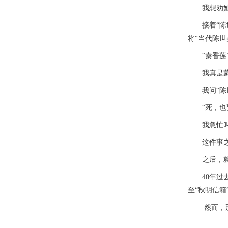
我想劝她不
接着“陈世
将“当代陈
“秦香莲”
我真是蒙了
我问“陈世
“死，也要
我急忙叫法
这件事之后
之后，就有
40年过去
至“秋明信
然而，那