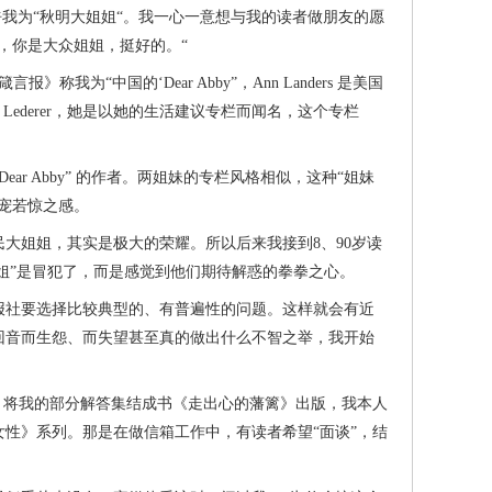
我为“秋明大姐姐“。我一心一意想与我的读者做朋友的愿
，你是大众姐姐，挺好的。“
为“中国的‘Dear Abby”，Ann Landers 是美国
riedman Lederer，她是以她的生活建议专栏而闻名，这个专栏
 “Dear Abby” 的作者。两姐妹的专栏风格相似，这种“姐妹
宠若惊之感。
姐姐，其实是极大的荣耀。所以后来我接到8、90岁读
姐”是冒犯了，而是感觉到他们期待解惑的拳拳之心。
社要选择比较典型的、有普遍性的问题。这样就会有近
回音而生怨、而失望甚至真的做出什么不智之举，我开始
将我的部分解答集结成书《走出心的藩篱》出版，我本人
性》系列。那是在做信箱工作中，有读者希望“面谈”，结