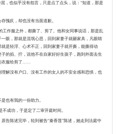
屈，也似乎没有怨言，只是点了点头，说：“知道，那是
存愧疚，却也没有当面道歉。
的工作服之外，都撕了、剪了。他和女同事说话，那是乱
子一眼，那就是流氓心思，回到家妻子就砸家具，凡眼睛
那就是轻浮、心术不正，回到家妻子就开撕，能撕得动
妻子的掐、拧，说他不在自家好好生孩子，跑到外面去生
的衣服给剪了……
理解没有户口、没有工作的女人的不安全感和恐惧，也
是也有我的一份助力。
是不成功，于是定了二审开庭时间。
告陈述完毕，轮到被告“秦香莲”陈述，她走到法庭中