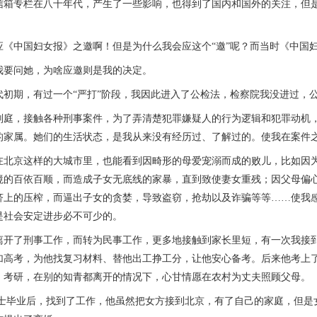
专栏在八十年代，产生了一些影响，也得到了国内和国外的关注，但是
中国妇女报》之邀啊！但是为什么我会应这个“邀”呢？而当时《中国妇
问她，为啥应邀则是我的决定。
代初期，有过一个“严打”阶段，我因此进入了公检法，检察院我没进过，
，接触各种刑事案件，为了弄清楚犯罪嫌疑人的行为逻辑和犯罪动机，
的家属。她们的生活状态，是我从来没有经历过、了解过的。使我在案件
京这样的大城市里，也能看到因畸形的母爱宠溺而成的败儿，比如因为
境的百依百顺，而造成子女无底线的家暴，直到致使妻女重残；因父母偏
济上的压榨，而逼出子女的贪婪，导致盗窃，抢劫以及诈骗等等……使我
是社会安定进步必不可少的。
了刑事工作，而转为民事工作，更多地接触到家长里短，有一次我接到
加高考，为他找复习材料、替他出工挣工分，让他安心备考。后来他考上
、考研，在别的知青都离开的情况下，心甘情愿在农村为丈夫照顾父母。
业后，找到了工作，他虽然把女方接到北京，有了自己的家庭，但是女