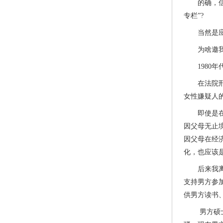
的确，信箱
专栏”?
当然是应《
为啥邀我要
1980年
在法院刑庭
女性嫌疑人
即使是在北
因父母无止
因父母在经
化，也应该
后来我离开
支持男方参
供男方读书
男方硕士毕