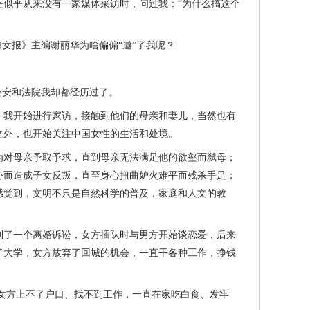
似乎从来没有一家媒体采访时，问过我：“为什么搞这个
女报》主编谢丽华为啥偏偏“邀”了我呢？
公安和法院我却都经历过了。
我开始进行家访，接触到他们的母亲和妻儿，当然也有
之外，也开始关注中国女性的生活和处境。
对母亲予取予求，直到母亲无法满足他的欲壑而弑母；
心而造成子女反叛，直至身心扭曲妒火难平而残杀手足；
感觉到，文明不只是自然科学的普及，家庭和人文的教
了一个离婚诉讼，女方插队时与男方开始谈恋爱，后来
了大学，女方放弃了回城的机会，一直干各种工作，挣钱
方上不了户口、找不到工作，一直在家吃白食、发牢