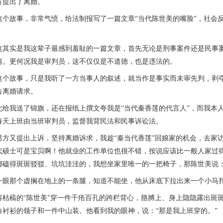
方提出了离婚。
故事，非常气愤，给法制报写了一篇文章“当代陈世美的嘴脸”，社会反
实是我这辈子最感到羞耻的一篇文章，首先无论是刑事案件还是民事案
情。更何况我是审判员，这不仅仅是不道德，也是违法的。
故事，只是我听了一方当事人的叙述，就当作是事实而未审先判，剥夺
告离婚请求。
我送了锦旗，还在报纸上撰文夸我是“当代秦香莲的代言人”，而我本人
每天上班由当班审判员，监督我背民法和民事诉讼法。
又提出上诉，坚持离婚诉求，我趁“秦当代香莲”回娘家的机会，去家访
代硕士可是宝贝啊！他就业的工作单位也很不错，按说应该比一般人家过
都磕得斑斑驳驳、坑坑洼洼的，我想坐家里唯一的一把椅子，那陈世美说：
那个虚搁在地上的一条腿，知道不能坐，他从床底下拉出来一个小马扎
槁的“陈世美”穿一件千疮百孔的跨栏背心，胳膊上、身上隐隐露出斑斑
白衬衫的领子和一件中山装。他看到我的眼神，说：“那是我上班穿的。”