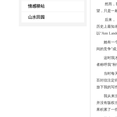
然而，我的
情感驿站
望，只是一
山水田园
后来，《洛杉矶
历史上最知名的专
以“Ann L
她有一个双胞胎
间的竞争”
这时我才知
者称呼我“
当时每天都
百封信注定
放下我的写
我从来没有
并没有版权
果积累了一