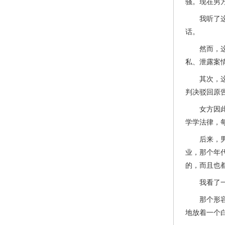
骚。现在男
我听了这个
话。
然而，这其
私、泄露案
其次，这个
判决驳回原
女方因此给
学学法律，
后来，男方
业，那个年
的，而且也
我看了一眼
那个形容枯
地放着一个