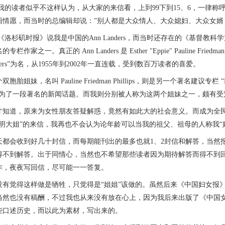
读者似乎不这样认为，从大家的来信看，上到99下到15、6，一律称呼
厢情愿，而当时的总编辑却说：”别人都是大众情人、大众媳妇、大众女婿
时报》说我是中国的Ann Landers，而当时还存在的《基督教科学箴言报》称我
栏作家之一。真正的 Ann Landers 是 Esther "Eppie" Pauline F
anders”为名，从1955年到2002年一直连载，受到数百万读者的喜爱。
姐妹，名叫 Pauline Friedman Phillips，则是另一个著名建议专栏
成为了一段著名的新闻话题。而我则分别被人称为这两个姐妹之一，颇有受
道，原来为女性朋友答疑解惑，竟然有如此大的社会意义。而成为全民大
秋明大姐”的来信，我再也不会认为论年龄可以当我的祖父、祖母的人称我“
会收到好几十封信，而每期能刊出的最多也就1、2封信和解答，当然报
得不到解答。出于同情心，当然也不希望那些读者因为期待解答而得不到
作，夜夜写回信，尽可能一一答复。
觉得这样做是牺牲，只觉得是“姐姐”该做的。虽然后来《中国妇女报》
当然也没有稿酬，不过我也从来没有放在心上，因为我后来出版了《中国女
些口述历史，而以此为素材，写出来的。