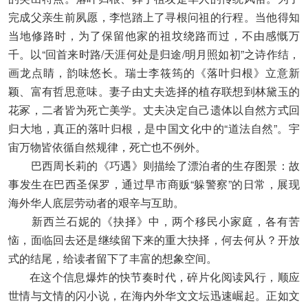
完成父亲生前夙愿，李恺踏上了寻根问祖的行程。当他得知
当地修路时，为了保留他家的祖坟绕路而过，不由感慨万
千。以“回首来时路/天涯何处是归途/明月照如初”之诗作结，
画龙点睛，韵味悠长。瑞士李筱筠的《落叶归根》立意新
颖、富有哲思意味。妻子由丈夫选择的植存联想到林黛玉的
花冢，二者皆为死亡美学。丈夫决定自己遗体以自然方式回
归大地，真正的落叶归根，是中国文化中的“道法自然”。宇
宙万物皆依循自然规律，死亡也不例外。
巴西周长莉的《巧遇》则描绘了漂泊者的生存图景：故
事发生在巴西圣保罗，通过早市商贩“躲警察”的日常，展现
海外华人底层劳动者的艰辛与互助。
新西兰石妮的《抉择》中，两个移民小家庭，各有苦
恼，面临回去还是继续留下来的重大抉择，何去何从？开放
式的结尾，给读者留下了丰富的想象空间。
在这个信息爆炸的快节奏时代，碎片化阅读风行，顺应
世情与文情的闪小说，在海内外华文文坛迅速崛起。正如文