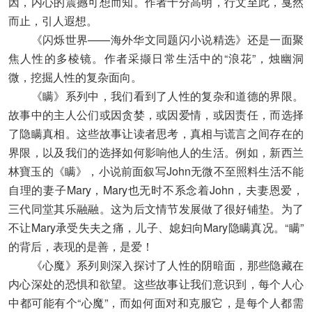
因，内心的震撼可想而知。作者十分高明，行文至此，戛然
而止，引人遐想。
《闪烁世界——海外华文同题闪小说精选》还是一面聚
焦人性的多棱镜。作者采撷日常生活中的“浪花”，烛幽洞
微，挖掘人性的复杂面向。
《瞒》系列中，我们看到了人性的复杂和道德的界限。
故事中的主人公们或因贪婪，或因爱情，或因责任，而选择
了隐瞒真相。这些故事让读者思考，真相与谎言之间存在的
界限，以及我们的选择如何影响他人的生活。例如，新西兰
林寶玉的《瞒》，小说前面叙写John无微不至照料生活不能
自理的妻子Mary，Mary也无时不系念着John，夫妻恩爱，
三代同堂其乐融融。这为后文情节发展做了很好铺垫。为了
不让Mary承受失夫之痛，儿子、媳妇向Mary隐瞒真况。“瞒”
的背后，表现的是善，是爱！
《心魔》系列则深入探讨了人性的阴暗面，那些隐藏在
内心深处的恐惧和欲望。这些故事让我们意识到，每个人心
中都可能有个“心魔”，而如何面对和克服它，是每个人都需