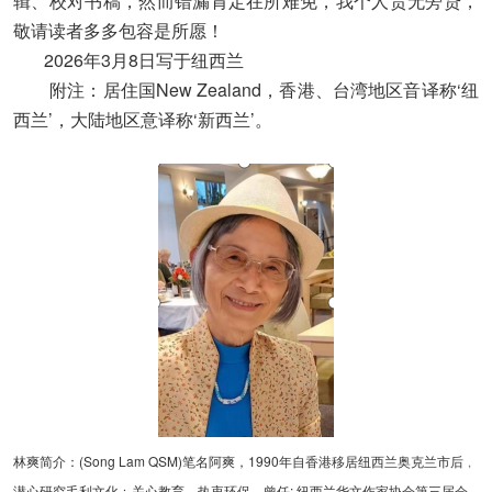
辑、校对书稿，然而错漏肯定在所难免，我个人责无旁贷，
敬请读者多多包容是所愿！
2026年3月8日写于纽西兰
附注：居住国New Zealand，香港、台湾地区音译称‘纽
西兰’，大陆地区意译称‘新西兰’。
林爽简介：(Song Lam QSM)笔名阿爽，1990年自香港移居纽西兰奥克兰市后﹐
潜心研究毛利文化﹔关心教育﹑热衷环保。曾任: 纽西兰华文作家协会第三届会