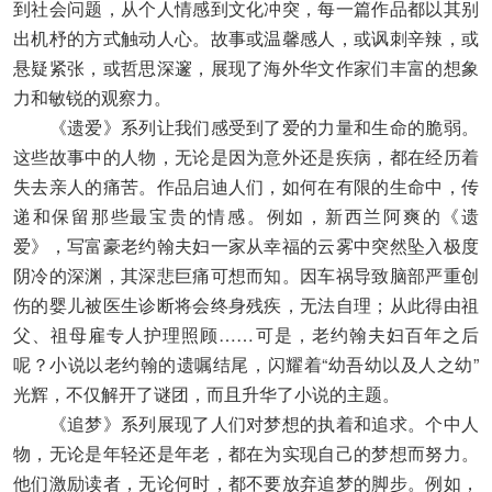
到社会问题，从个人情感到文化冲突，每一篇作品都以其别
出机杼的方式触动人心。故事或温馨感人，或讽刺辛辣，或
悬疑紧张，或哲思深邃，展现了海外华文作家们丰富的想象
力和敏锐的观察力。
《遗爱》系列让我们感受到了爱的力量和生命的脆弱。
这些故事中的人物，无论是因为意外还是疾病，都在经历着
失去亲人的痛苦。作品启迪人们，如何在有限的生命中，传
递和保留那些最宝贵的情感。例如，新西兰阿爽的《遗
爱》，写富豪老约翰夫妇一家从幸福的云雾中突然坠入极度
阴冷的深渊，其深悲巨痛可想而知。因车祸导致脑部严重创
伤的婴儿被医生诊断将会终身残疾，无法自理；从此得由祖
父、祖母雇专人护理照顾……可是，老约翰夫妇百年之后
呢？小说以老约翰的遗嘱结尾，闪耀着“幼吾幼以及人之幼”
光辉，不仅解开了谜团，而且升华了小说的主题。
《追梦》系列展现了人们对梦想的执着和追求。个中人
物，无论是年轻还是年老，都在为实现自己的梦想而努力。
他们激励读者，无论何时，都不要放弃追梦的脚步。例如，