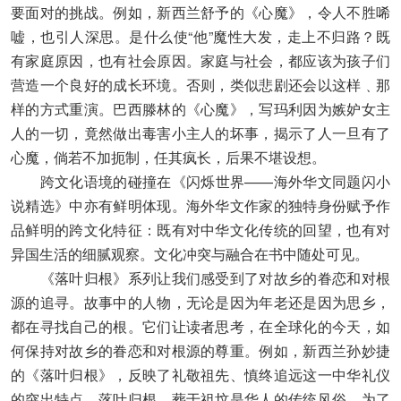
要面对的挑战。例如，新西兰舒予的《心魔》，令人不胜唏
嘘，也引人深思。是什么使“他”魔性大发，走上不归路？既
有家庭原因，也有社会原因。家庭与社会，都应该为孩子们
营造一个良好的成长环境。否则，类似悲剧还会以这样﹑那
样的方式重演。巴西滕林的《心魔》，写玛利因为嫉妒女主
人的一切，竟然做出毒害小主人的坏事，揭示了人一旦有了
心魔，倘若不加扼制，任其疯长，后果不堪设想。
跨文化语境的碰撞在《闪烁世界——海外华文同题闪小
说精选》中亦有鲜明体现。海外华文作家的独特身份赋予作
品鲜明的跨文化特征：既有对中华文化传统的回望，也有对
异国生活的细腻观察。文化冲突与融合在书中随处可见。
《落叶归根》系列让我们感受到了对故乡的眷恋和对根
源的追寻。故事中的人物，无论是因为年老还是因为思乡，
都在寻找自己的根。它们让读者思考，在全球化的今天，如
何保持对故乡的眷恋和对根源的尊重。例如，新西兰孙妙捷
的《落叶归根》，反映了礼敬祖先、慎终追远这一中华礼仪
的突出特点。落叶归根、葬于祖坟是华人的传统风俗。为了