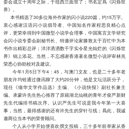
委会成立十周年之际，于纽西兰面世了；书名定爲《闪烁世
界》。
本书精选了30多位海外作家的闪小说220篇，约15万字。
衷心感谢汉语闪小说倡导者、中国知名作家程思良精心点
评，更荣幸得到中国微型小说学会理事，中国寓言文学研究
会闪小说专委会副秘书长、特邀评论家滕敦太于百忙中为本
书作出精彩总评；洋洋洒洒数千字实令星光灿烂的《闪烁世
界》锦上添花。当然，不忘感谢香港著名微型小说评审林兆
荣悉心协助校对及建议。
今年1月5日下午4：45，与澳门文友，也是二十多年老
朋友许均铨通过微讯聊了大约20分钟，他是文坛活跃分子，
现任《缅华文学作品选》主编、《小说快报》副社长兼主
编。承蒙许先生热心推荐了原籍湖北仙桃的青年才俊严新财
先生代编排书稿次序。认识严先生可说是我今年第一大喜
事，当然，最得感谢的还有许先生的穿针引线；爲此，我诚
邀两位当本书的荣誉顾问。
个人从小学开始便喜欢撰文投稿，三十多年前举家从香