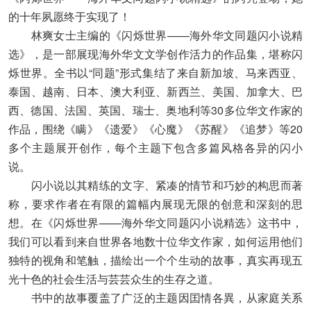
的十年夙愿终于实现了！
林爽女士主编的《闪烁世界——海外华文同题闪小说精
选》，是一部展现海外华文文学创作活力的作品集，堪称闪
烁世界。全书以“同题”形式集结了来自新加坡、马来西亚、
泰国、越南、日本、澳大利亚、新西兰、美国、加拿大、巴
西、德国、法国、英国、瑞士、奥地利等30多位华文作家的
作品，围绕《瞒》《遗爱》《心魔》《苏醒》《追梦》等20
多个主题展开创作，每个主题下包含多篇风格各异的闪小
说。
闪小说以其精练的文字、紧凑的情节和巧妙的构思而著
称，要求作者在有限的篇幅内展现无限的创意和深刻的思
想。在《闪烁世界——海外华文同题闪小说精选》这书中，
我们可以看到来自世界各地数十位华文作家，如何运用他们
独特的视角和笔触，描绘出一个个生动的故事，真实再现五
光十色的社会生活与芸芸众生的生存之道。
书中的故事覆盖了广泛的主题因囯情各異，从家庭关系