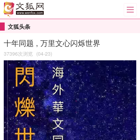
文狐头条
十年同题 , 万里文心闪烁世界
37396次浏览
(04-23)