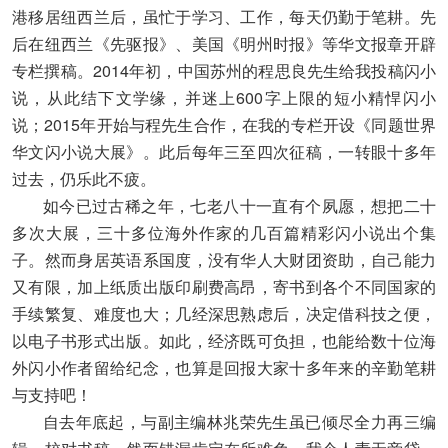
港移居纽西兰后，虽忙于学习、工作，每天仍勤于笔耕。先
后在纽西兰《先驱报》、美国《明州时报》等华文报章开辟
专栏撰稿。2014年初，中国苏州的程思良先生给我投稿闪小
说，从此结下文学缘，并迷上600字上限的短小精悍闪小
说；2015年开始与程先生合作，在我的专栏开设《同题世界
华文闪小说大展》。此后每年三至四次征稿，一转眼十多年
过去，仍乐此不疲。
如今已过古稀之年，七老八十一直有个夙愿，想把二十
多次大展，三十多位海外作家的几百篇精彩闪小说出个集
子。然而身居英语系国度，没有华人大财团资助，自己能力
又有限，加上纸质出版印刷费高昂，寄书到各个不同国家的
手续繁复、难度也大；几经深思熟虑后，决定借科技之便，
以电子书形式出版。如此，经济既可负担，也能给数十位海
外闪小作者留给纪念，也算是回报大家十多年来的辛勤笔耕
与支持吧！
自去年底起，与副主编林兆荣先生虽已倾尽全力再三编