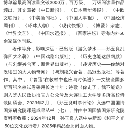
博单篇最高阅读量突破2000万，百万级、十万级阅读量作品
频出。其文章被《中日新报》、《日本新华侨报》、《中欧
文联报》、《中美新闻社》、《中国人事报》、《中国经济
周刊》、《环球人物》、《现代快报》、《博爱》杂志、
《世界文艺》、《中国水运报》、《百家讲坛》等海内外50
余家媒体刊载。
著作等身，影响深远：已出版《游义梦水——孙玉良乱
弹四大名著》（中国戏剧出版社）、《历史也能这般幽默》
（与刘继兴合著，新世界出版社）、《趣读历史——你绝对
没读过的大人物奇闻》（与刘继兴合著，晶冠出版社）等著
作。其中，《“鲁迅”在教材中也应与时俱进》一文被全国多
所百强名校试卷采用长达十年；诗歌《你走了，我不能送》
则入选人民政协报官方公众号及大连理工大学等多所高校诗
歌朗诵会。2023年3月，《孙玉良时事评论》入选中国国情
国策研究院课题成果丛书（七），并由中国国情国策研究院
资料室收藏；2024年12月，孙玉良入选中央新影《和平之光
·50位文化践行者》2025年精品台历封面人物。