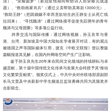
清）、“荣耀圆梦”（新冠疫情期间帮助诗人郑荣耀完成遗
愿）、“救助画家肖兵”（通过义卖帮助其筹款13000元）、
“救助王静”（把因婚姻不幸而意欲轻生的王静女士从死亡线
拉回来）、“寻找魏涛”（通过网络搜寻促使失踪两年的青年
魏涛与父母团聚）等多项公益行动。
跨界交流与国际传播：通过网络视频，孙玉良常与香
港、台湾、新加坡及中国大陆知名学者展开对话，有的观点
被德国之声等国际媒体引用，捷克《中欧文联报》曾以整版
篇幅报道其见解，在国内外网络空间产生广泛影响。
鉴于孙玉良先生20年来在民间文化领域的持续耕耘与卓
越贡献，第十届中国传统文化传承与发展大会特授予其“推动
文化繁荣贡献奖”。颁奖仪式上，中共中央对外联络部原副部
长马文普及中央新影中学生频道总监张勇峰共同为其颁奖并
合影留念。