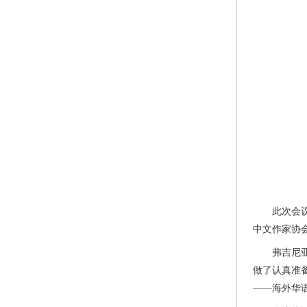
此次会议，
中文作家协
弗吉尼亚大
做了认真准
——海外华