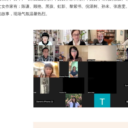
文女作家有：陈谦、顾艳、黑孩、虹影、黎紫书、倪湛舸、孙未、张惠雯
的故事，现场气氛温馨热烈。