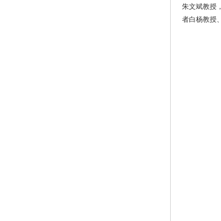
朱文斌教授
者白杨教授