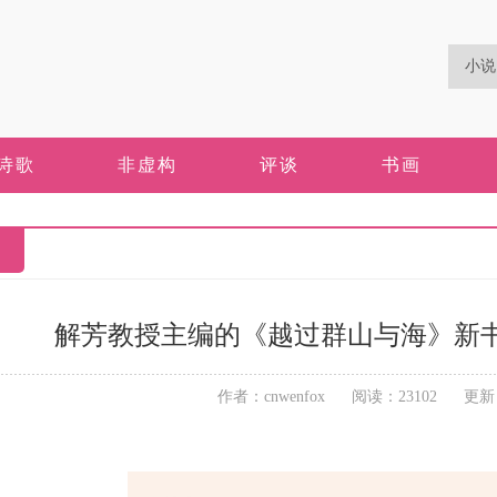
诗歌
非虚构
评谈
书画
解芳教授主编的《越过群山与海》新
作者：cnwenfox 阅读：23102 更新：20