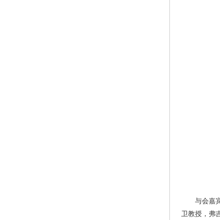
与会嘉宾有
卫教授，弗