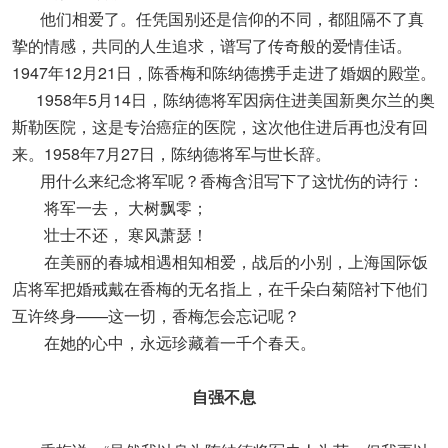
他们相爱了。任凭国别还是信仰的不同，都阻隔不了真
挚的情感，共同的人生追求，谱写了传奇般的爱情佳话。
1947年12月21日，陈香梅和陈纳德携手走进了婚姻的殿堂。
1958年5月14日，陈纳德将军因病住进美国新奥尔兰的奥
斯勒医院，这是专治癌症的医院，这次他住进后再也没有回
来。1958年7月27日，陈纳德将军与世长辞。
用什么来纪念将军呢？香梅含泪写下了这忧伤的诗行：
将军一去， 大树飘零；
壮士不还， 寒风萧瑟！
在美丽的春城相遇相知相爱，战后的小别，上海国际饭
店将军把婚戒戴在香梅的无名指上，在千朵白菊陪衬下他们
互许终身——这一切，香梅怎会忘记呢？
在她的心中，永远珍藏着一千个春天。
自强不息