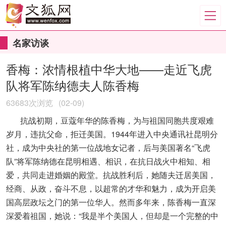
名家访谈
香梅：浓情根植中华大地——走近飞虎
队将军陈纳德夫人陈香梅
63683次浏览
(02-09)
抗战初期，豆蔻年华的陈香梅，为与祖国同胞共度艰难
岁月，违抗父命，拒迁美国。1944年进入中央通讯社昆明分
社，成为中央社的第一位战地女记者，后与美国著名“飞虎
队”将军陈纳德在昆明相遇、相识，在抗日战火中相知、相
爱，共同走进婚姻的殿堂。抗战胜利后，她随夫迁居美国，
经商、从政，奋斗不息，以超常的才华和魅力，成为开启美
国高层政坛之门的第一位华人。然而多年来，陈香梅一直深
深爱着祖国，她说：“我是半个美国人，但却是一个完整的中