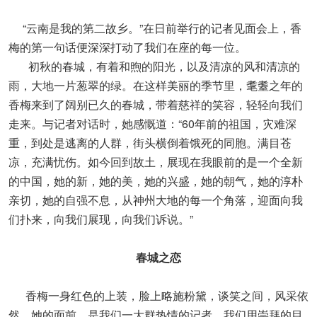
“云南是我的第二故乡。”在日前举行的记者见面会上，香
梅的第一句话便深深打动了我们在座的每一位。
初秋的春城，有着和煦的阳光，以及清凉的风和清凉的
雨，大地一片葱翠的绿。在这样美丽的季节里，耄耋之年的
香梅来到了阔别已久的春城，带着慈祥的笑容，轻轻向我们
走来。与记者对话时，她感慨道：“60年前的祖国，灾难深
重，到处是逃离的人群，街头横倒着饿死的同胞。满目苍
凉，充满忧伤。如今回到故土，展现在我眼前的是一个全新
的中国，她的新，她的美，她的兴盛，她的朝气，她的淳朴
亲切，她的自强不息，从神州大地的每一个角落，迎面向我
们扑来，向我们展现，向我们诉说。”
春城之恋
香梅一身红色的上装，脸上略施粉黛，谈笑之间，风采依
然，她的面前，是我们一大群热情的记者。我们用崇拜的目