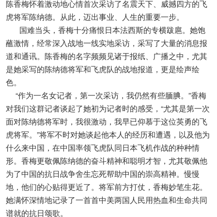
陈香梅怀着激动地心情首次采访了名震天下、威撼四方的飞
虎将军陈纳德。从此，迈出事业、人生的重要一步。
国难当头，香梅十分痛恨日本法西斯的专横跋扈。她饱
蘸激情，经常深入战地一线实地采访，采写了大量的消息报
道和通讯。陈香梅的名字频频见诸于报纸、广播之中，尤其
是她采写的陈纳德将军和飞虎队的战地报道，更是绘声绘
色。
“作为一名女记者，第一次采访，我仍然有些腼腆。”香梅
对我们这群记者谈起了她初为记者时的感受，“尤其是第一次
面对陈纳德将军时，我很激动，我早已仰慕于这位英勇的飞
虎将军。”将军不时对她谈起他本人的经历和遭遇，以及他为
什么来中国，在中国率领飞虎队同日本飞机作战的种种情
形。香梅更敬佩陈纳德的奋斗精神和聪明才智，尤其敬佩他
为了中国的抗日战争舍生忘死帮助中国的崇高精神。慢慢
地，他们的心贴得更近了。将军前方打仗，香梅妙笔生花。
她满怀深情地记录了一首首中美两国人民用热血和生命共同
谱就的抗日颂歌。