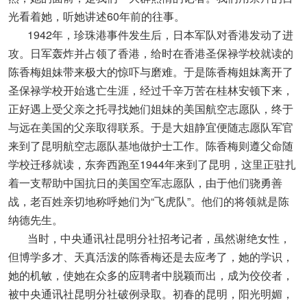
光看着她，听她讲述60年前的往事。
1942年，珍珠港事件发生后，日本军队对香港发动了进
攻。日军轰炸并占领了香港，给时在香港圣保禄学校就读的
陈香梅姐妹带来极大的惊吓与磨难。于是陈香梅姐妹离开了
圣保禄学校开始逃亡生涯，经过千辛万苦在桂林安顿下来，
正好遇上受父亲之托寻找她们姐妹的美国航空志愿队，终于
与远在美国的父亲取得联系。于是大姐静宜便随志愿队军官
来到了昆明航空志愿队基地做护士工作。陈香梅则遵父命随
学校迁移就读，东奔西跑至1944年来到了昆明，这里正驻扎
着一支帮助中国抗日的美国空军志愿队，由于他们骁勇善
战，老百姓亲切地称呼她们为“飞虎队”。他们的将领就是陈
纳德先生。
当时，中央通讯社昆明分社招考记者，虽然谢绝女性，
但博学多才、天真活泼的陈香梅还是去应考了，她的学识，
她的机敏，使她在众多的应聘者中脱颖而出，成为佼佼者，
被中央通讯社昆明分社破例录取。初春的昆明，阳光明媚，