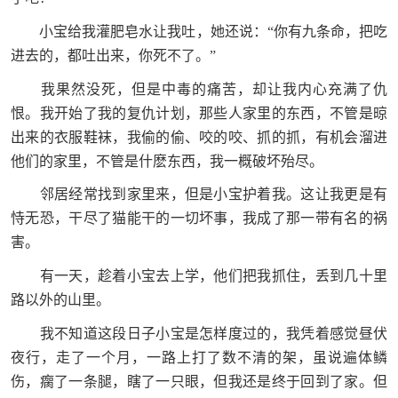
小宝给我灌肥皂水让我吐，她还说：“你有九条命，把吃
进去的，都吐出来，你死不了。”
我果然没死，但是中毒的痛苦，却让我内心充满了仇
恨。我开始了我的复仇计划，那些人家里的东西，不管是晾
出来的衣服鞋袜，我偷的偷、咬的咬、抓的抓，有机会溜进
他们的家里，不管是什麽东西，我一概破坏殆尽。
邻居经常找到家里来，但是小宝护着我。这让我更是有
恃无恐，干尽了猫能干的一切坏事，我成了那一带有名的祸
害。
有一天，趁着小宝去上学，他们把我抓住，丢到几十里
路以外的山里。
我不知道这段日子小宝是怎样度过的，我凭着感觉昼伏
夜行，走了一个月，一路上打了数不清的架，虽说遍体鳞
伤，瘸了一条腿，瞎了一只眼，但我还是终于回到了家。但