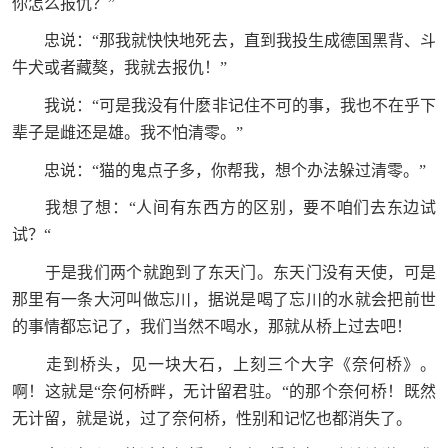
你怎么报仇？”
忠说：“那我就快快地死去，直到我投生成德国黑背、斗
牛犬或者藏獒，我就去报仇！”
我说：“可是我没有什麽非记住不可的事，我也不在乎下
辈子是雌还是雄。我不怕清零。”
忠说：“猫的鬼点子多，你帮我，想个办法躲过清零。”
我想了想：“人间有东西方的区别，要不咱们去东边试
试？“
于是我们两个就跑到了东天门。东天门没有天使，可是
那里有一条大河叫做忘川，据说是喝了忘川的水就会把前世
的事情都忘记了，我们当然不喝水，那就从桥上过去吧！
走到桥头，见一块大石，上刻三个大字《奈何桥》。
啊！这就是“奈何桥畔，无计留君驻。“的那个奈何桥！既然
无计留，就是说，过了奈何桥，性别和记忆也都消失了。