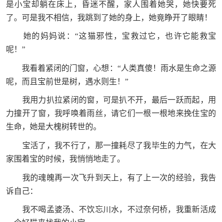
是小宝却躺在床上，昏迷不醒，家人围着她哭，她快要死
了。可是我不相信，我跳到了她的身上，她竟睁开了眼睛！
她的妈妈说：“这猫邪性，宝救过它，也许它能救宝
呢！”
我看着紧闭的门窗，心想：“人类真傻！雨水是生命之源
呢，而且宝前世是树，遇水则生！”
我用力扒拉紧闭的窗，可是扒不开，最后一跃而起，用
力撞开了窗，我呼唤着雨丝，请它们一根一根地来挽住宝的
生命，她是大槐树转世的。
宝活了，我不行了，那一撞耗尽了我毕生的力气，在大
家围着宝的时候，我悄悄地走了。
我的魂魄再一次飞升到天上，有了上一次的经验，我告
诉自己：
我不喝孟婆汤、不饮忘川水，不过奈何桥，我重新活成