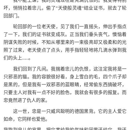
我不能上课，我的灵魂现在是充满仇恨的。我变得特别
坏，悄悄拉着忠儿，偷了“天使般灵魂“结业证书，就去了轮
回部门。
轮回部的一位老天使，见了我们一直摇头，伸出手指点
了一下，我们的证书就变成灰。正当我们垂头丧气，懊恼着
阴谋失败的时候，不知从哪里来的一束极亮却又极柔和的光
照了过来，老天使点了点头，用手指轻轻地将几滴水弹到我
们的头上
。
……
我们回到了凡间。我揣着忠儿的仇恨，这注定我将是一
只邪恶的猫。我的容貌很好看，身上雪白的毛，四个爪子却
是黑的，但是我有一双邪恶的蓝眼睛，经常偷东西搞破坏，
只要主人对我有一点不好的脸色，我就会有很多的报复。而
忠竟然进了仇人的家。
这一世，忠是一只威风聪明的德国黑背。它的主人爱它
如命，它同样也爱他。
我跑到忠儿的家里，把它塞给我的气味和因果还给它，我还