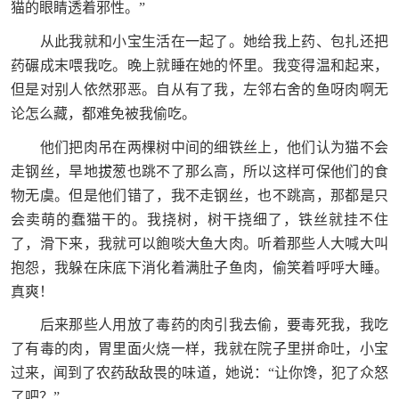
猫的眼睛透着邪性。”
从此我就和小宝生活在一起了。她给我上药、包扎还把
药碾成末喂我吃。晚上就睡在她的怀里。我变得温和起来，
但是对别人依然邪恶。自从有了我，左邻右舍的鱼呀肉啊无
论怎么藏，都难免被我偷吃。
他们把肉吊在两棵树中间的细铁丝上，他们认为猫不会
走钢丝，旱地拔葱也跳不了那么高，所以这样可保他们的食
物无虞。但是他们错了，我不走钢丝，也不跳高，那都是只
会卖萌的蠢猫干的。我挠树，树干挠细了，铁丝就挂不住
了，滑下来，我就可以飽啖大鱼大肉。听着那些人大喊大叫
抱怨，我躲在床底下消化着满肚子鱼肉，偷笑着呼呼大睡。
真爽！
后来那些人用放了毒药的肉引我去偷，要毒死我，我吃
了有毒的肉，胃里面火烧一样，我就在院子里拼命吐，小宝
过来，闻到了农药敌敌畏的味道，她说：“让你馋，犯了众怒
了吧？”