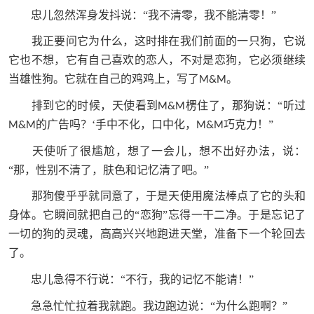
忠儿忽然浑身发抖说：“我不清零，我不能清零！”
我正要问它为什么，这时排在我们前面的一只狗，它说
它也不想，它有自己喜欢的恋人，不对是恋狗，它必须继续
当雄性狗。它就在自己的鸡鸡上，写了
。
M&M
排到它的时候，天使看到
楞住了，那狗说：“听过
M&M
的广告吗？‘手中不化，口中化，
巧克力！”
M&M
M&M
天使听了很尴尬，想了一会儿，想不出好办法，说：
“那，性别不清了，肤色和记忆清了吧。”
那狗傻乎乎就同意了，于是天使用魔法棒点了它的头和
身体。它瞬间就把自己的“恋狗”忘得一干二净。于是忘记了
一切的狗的灵魂，高高兴兴地跑进天堂，准备下一个轮回去
了。
忠儿急得不行说：“不行，我的记忆不能请！”
急急忙忙拉着我就跑。我边跑边说：“为什么跑啊？”