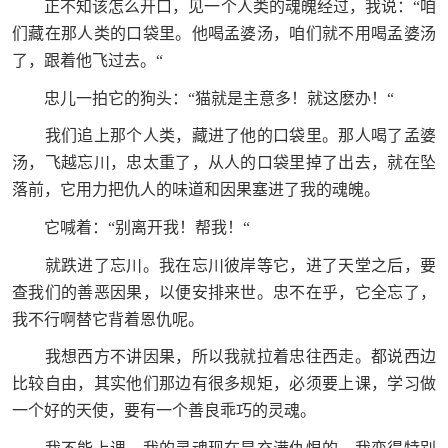
正不知该怎么开口，见一个人类的魂魄经过，我说：“咱
们藏在那人类的口袋里。他喝孟婆汤，咱们就不用喝孟婆汤
了，跟着他飞过去。“
忠儿一拍它的狗头：“猫就是主意多！就这麽办！“
我们追上那个人类，藏进了他的口袋里。那人喝了孟婆
汤，飞越忘川，忠太重了，从人的口袋里掉了出去，就在坠
落前，它用力把仇人的味道和因果塞进了我的魂魄。
它喊着：“别离开我！帮我！“
就跌进了忘川。我在忘川彼岸等它，进了天堂之后，要
查我们的善恶因果，以便安排来世。忠不在乎，它全忘了，
我不行啊替它背着恩仇呢。
我想西方不讲因果，所以我就拉着忠往西走。都说西边
比较自由，其实他们那边有很多规矩，必须要上课，学习做
一个好的天使，要有一个善良乖巧的灵魂。