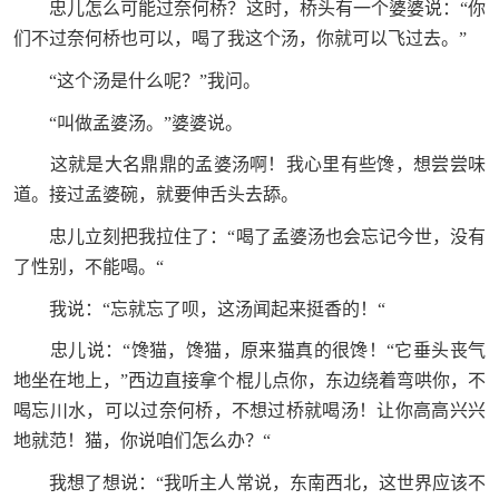
忠儿怎么可能过奈何桥？这时，桥头有一个婆婆说：“你
们不过奈何桥也可以，喝了我这个汤，你就可以飞过去。”
“这个汤是什么呢？”我问。
“叫做孟婆汤。”婆婆说。
这就是大名鼎鼎的孟婆汤啊！我心里有些馋，想尝尝味
道。接过孟婆碗，就要伸舌头去舔。
忠儿立刻把我拉住了：“喝了孟婆汤也会忘记今世，没有
了性别，不能喝。“
我说：“忘就忘了呗，这汤闻起来挺香的！“
忠儿说：“馋猫，馋猫，原来猫真的很馋！“它垂头丧气
地坐在地上，”西边直接拿个棍儿点你，东边绕着弯哄你，不
喝忘川水，可以过奈何桥，不想过桥就喝汤！让你高高兴兴
地就范！猫，你说咱们怎么办？“
我想了想说：“我听主人常说，东南西北，这世界应该不