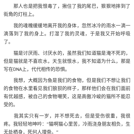
那人也是把我恨毒了，揪住了我的尾巴，狠狠地摔到了
街角的灯柱上。
我的魂魄缓缓地离开我的身体，忽然冰冷的雨水一滴一
滴落到了我的身上。打湿了我的灵魂，于是我又开始呼吸
了。
猫是讨厌雨、讨厌水的，虽然我们知道猫是淹不死的，
但是猫就是不喜欢水，天生就恨水，我不知道为什么，那是
写在
上，代代相传的恐惧。
DNA
我想，大概因为鱼是我们的食物，但是我们不想让我们
的食物在水里看见我们狼狈的样子，那样他们会在我们面前
有优越感，被自己的食物嘲笑，这是高傲冷峻的猫所不能忍
受的。
我其实只有一岁，并不想死去，但是受伤很重，我很
疼。我轻轻地呻吟：“猫啊猫心里苦，冷雨浇身朋友相负，生
无处栖身，死何人埋骨。“