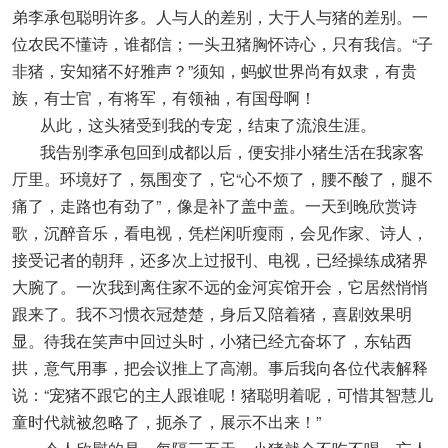
弟李承包聪明许多。人与人的差别，大于人与猪的差别。一
位农民不懂诗，谁都信；一头丑猪胸怀诗心，只有我信。“子
非猪，安知猪不好雅声？”须知，蚂蚁世界尚有奴隶，有贵
族，有士官，有将军，有领袖，有国母啊！
从此，这头猪受到我的专宠，结束了流浪生涯。
我告别李承包回到成都以后，便安排小猪生活在我家客
厅里。环境好了，氛围变了，它“心不烦了，腰不酸了，腿不
痛了，走路也有劲了”，像是补了盖中盖。一天到晚欣赏诗
歌，沉醉音乐，看电视，凭栏闲听瘦雨，会见作家、诗人，
接受记者的朝拜，还多次上过报刊、电视，已经操练成猪界
大腕了。一次我到离住家不远的金河宾馆开会，它居然悄悄
跟来了。我不习惯衣冠楚楚，身后又陪着猪，喜剧效果明
显。待我在笑声中回过头时，小猪已经亢奋坏了，东钻西
拱，意气用事，把会议推上了高潮。事后我向各位代表解释
说：“宠猪不跟它的主人跟谁呢！猪聪明着呢，可惜其智慧儿
童时代就被忽略了，扼杀了，展示不出来！”