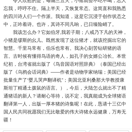
令人欣慰的是，每隔三五天，小猪就会不吃不喝，忘人
忘我，哼哼不住。隔上半天，又恢复常态。这简直和我熟悉
的四川诗人们一个作派。我知道，这是它沉浸于创作状态之
中，正吟着诗。也许，其诗不同凡响，已日臻险峭了。
我该怎么办？它如伯牙,我若子期；八戒乃下凡的天神，
小猪是缪斯的幺儿。既然发现了这位猪才，就该挖掘出它的
智慧。千里马常有，伯乐也常有。我决心刻苦钻研猪的语
言。古时候有懂得鸟语的奇人，如孔子的女婿公冶长。本世
纪初，台湾省就出版了《鸟音国语对照辞典》（泰国已经出
版了《乌鸦会话词典》——作者是动物学家纳瑞；美国已经
批量生产了“婴儿哭声翻译机”；美国北亚利桑那大学教授康
斯坦丁精通土拨鼠的语言。），今后，大陆怎么就出不了精
通猪话的新人？请耐心等待，说不定，我真能成为全球猪语
翻译第一人，出版一厚本猪的诗集呢！在此，恳请十三亿中
国人民共同祝愿我们无比敬爱的伟大诗猪永远健康，万寿无
疆！