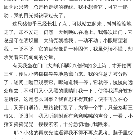
因为那只猪，总是抢走我的视线。我不想看它，可它一爬
动，我的目光就被吸过去了。
这只猪似乎已经长壮了点，可以站立起来，抖抖缩缩地
走了。却不爱走，仍然一天到晚趴在地上。我每次出门，它
总是守在晒坝里，大脑壳朝着我，一动不动；小眼睛望着
我，一眨不眨。它的目光像是一种固体，我虽然读不懂，却
承受着它沉甸甸的分量。
有天我坐在门口大声朗诵即兴创作的乡土诗，才开始两
三句，便见小猪摇摇晃晃地急窜而来。我的注意力被分散
了，遂闭上嘴巴观察它。哪知道我一停，它就停，慢慢向远
处爬去，不时用又小又黑的眼睛盯我一下，使得我浑身被寒
意所浸。这是怎么回事？我百思不得其解，便不再放在心
上，又开口诵诗。思路被打乱了，为得一个字，只差捻断三
根须。眨眼间，我又听到附近有窸窸嗦嗦的声音，一看，小
猪又摇摇晃晃，摸摸索索，十分急切地向我跌来。
耶？小猪的再次光临逼得我不得不再次思考。脑子里突