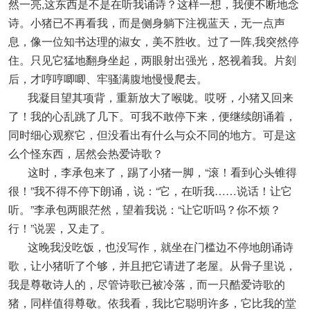
然一亮,这东西是不是在听我诵诗？这样一想，我便不断地念
诗。小猪已不再看我，而是侧身躺下注视蓝天，无一点声
息，像一位知书达理的淑女，美不胜收。过了一阵,我突然停
住。只见它猛地翻身坐起，两眼射出强光，怒视着我。片刻
后，才哼哼唧唧、牢骚满腹地慢慢爬去。
我凝目望其项背，重新放大了喉咙。哎呀，小猪又回来
了！我的心乱跳了几下。可我不敢停下来，便继续朗诵着，
同时细心观察它，但没看出有什么与众不同的地方。可是这
么个怪东西，居然会热爱诗歌？
这时，李承包来了，踢了小猪一脚，“滚！看到心头锥得
很！”我不得不停下朗诵，说：“它，在听我……说话！让它
听。”李承包两眼茫然，望着我说：“让它听吗？你不烦？
行！”说罢，又走了。
这晚我没吃饭，也没写作，就坐在门槛边不停地朗诵诗
歌，让小猪听了个够，并且把它请进了老屋。从骨子里说，
我是尊敬诗人的，尽管诗歌已被冷落，而一只酷爱诗歌的
猪，同样值得尊敬。依我看，我比它聪明许多，它比我的堂