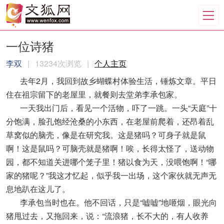
一位诗猪
李双
|
13234次浏览
|
个人主页
去年2月，我回到故乡蝴蝶村体验生活，锤炼文章。平日
住在祖宗留下的老屋里，就餐则去堂弟李承包家。
一天我出门后，看见一个活物，吓了一跳。一头“天庭”十
分饱满，脸孔饱经沧桑的小东西，在老屋前爬着，还昂着乱
草窝似的脑壳，像是在研究我。这是猪吗？可身子就是鼠
啊！这是鼠吗？可脑壳就是猪啊！唉，长得太怪了，送动物
园，都不知道关进哪个笼子里！猪以食为天，没喂饱啊！“哪
家的猪呢？”我这才忆起，似乎我一出场，这个家伙就无声无
息地趴在这儿了。
李承包当时也在。他不回话，只是“嘘嘘”地咂烟，眼光向
猪甩过去，又拖回来，说：“流浪猪，长不大的，有人收养