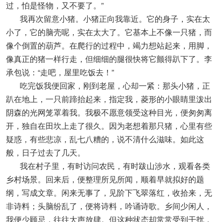
过，怕是怪物，又不要了。”
我再次留意小猪。小猪正向我靠近。它的身子，实在太
小了，它的脑壳呢，实在太大了。它基本上不像一只猪，而
像个倒置的葫芦。在爬行的过程中，竭力想站起来，用脚，
像真正的猪一样行走，但细细的腿很快将它颤得趴下了。李
承包说：“走吧，屋里吃饭去！”
吃完饭我便回家，刚到老屋，心却一紧：那头小猪，正
趴在地上，一只前蹄抬起来，指定我，菱形的小眼睛里泼出
阴森的光网笼罩着我。我极不愿意领受这种目光，便匆匆离
开，独自在田坎上走了很久。因为老想着那只猪，心里有些
疑惑，有些悲凉，乱七八糟的，说不清什么滋味。如此这
般，日子过去了几天。
我在村子里，有时访问农民，有时跋山涉水，观看各类
乡村场景。回来后，便整理所见所闻，顺着早就拟好的题
纲，写成文章。闲来无事了，见阶下飞翠落红，收拾来，无
非诗料；头脑纷乱了，便将诗料，吟诵诗歌。乡间少闲人，
我便少顾忌，往往大声放肆。但这种状态却常常受到干扰，