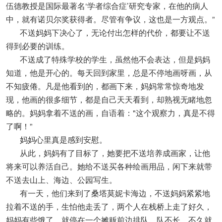
伍德教授是国际最著名‘学者综合症’研究专家，在他的病人
中，就有诺贝尔奖获得者。尽管有争议，这也是一方观点。”
不送妈妈下决心了，无论付出怎样的代价，都要让不送
得到必要的训练。
不送成了特殊学校的学生，虽然他不会表达，但是妈妈
知道，他是开心的。每天回到家里，总是不停地画呀画，从
不知疲倦。凡是他看到的，都画下来，妈妈常常惊奇地发
现，他画的很多细节，都是自己天天看到，却熟视无睹地忽
略的。妈妈拿着不送的画，自语着："这个观察力，真是不得
了啊！”
妈妈心里真是感到安慰。
从此，妈妈有了目标了，她要把不送培养成画家，让他
将来可以养活自己。她给不送买各种绘画用品，闲下来就带
不送去山上、海边、公园写生。
有一天，他们来到了桑塔莫妮卡海边，不送妈妈紧紧地
拉着不送的手，生怕他走丢了，两个人在栈桥上走了好久，
妈妈有些饿了，就停在一个摊贩前边排队，队不长，不久就