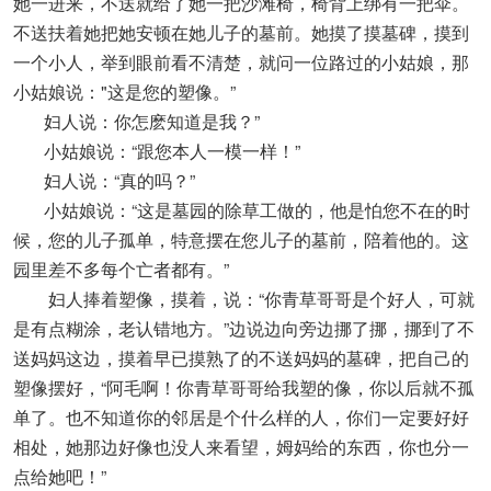
她一进来，不送就给了她一把沙滩椅，椅背上绑有一把伞。
不送扶着她把她安顿在她儿子的墓前。她摸了摸墓碑，摸到
一个小人，举到眼前看不清楚，就问一位路过的小姑娘，那
小姑娘说："这是您的塑像。”
妇人说：你怎麽知道是我？”
小姑娘说：“跟您本人一模一样！”
妇人说：“真的吗？”
小姑娘说：“这是墓园的除草工做的，他是怕您不在的时
候，您的儿子孤单，特意摆在您儿子的墓前，陪着他的。这
园里差不多每个亡者都有。”
妇人捧着塑像，摸着，说：“你青草哥哥是个好人，可就
是有点糊涂，老认错地方。”边说边向旁边挪了挪，挪到了不
送妈妈这边，摸着早已摸熟了的不送妈妈的墓碑，把自己的
塑像摆好，“阿毛啊！你青草哥哥给我塑的像，你以后就不孤
单了。也不知道你的邻居是个什么样的人，你们一定要好好
相处，她那边好像也没人来看望，姆妈给的东西，你也分一
点给她吧！”