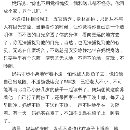
妈妈说：“你也不用觉得愧疚，我和送儿都不怪你。你再
成个家，养个儿吧！”
不送模样相当周正，五官清秀，身材高挑，只是从不与
人有目光交流。当他看你的时候，让你觉得你自己是一个透
明体，而不送的目光穿透了你的身体，看向更远的地方去
了，你无法捕捉到他的目光，当然，也无法捕捉到他的心
灵。无论在什麽场合，不送总是安安静静地坐在妈妈身边，
只要手里有个东西，便旁若无人地、不声不响地一直玩，不
吵闹。
妈妈寸步不离地守着不送，怕他被人欺负了去，也怕他
自己出危险。不送勉强读完了9年级，已经老大不小，不可
能再与比自己小好几岁的孩子一起读书了。妈妈想就这麽养
着他，自己打了两份工，还带回家一些手工晚上做。每天起
早睡晚，妈妈不睡，不送也不睡，一声不响地坐在一边陪
着。有一天，妈妈实在累了，不知不觉靠在椅子上，睡着
了。
清晨，妈妈醒来时，发现不送也伏在桌子上睡着。地