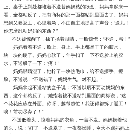
上、桌子上到处都堆着不送替妈妈粘的纸盒。妈妈拿起来一
看，全都粘反了，把有商标的那一面都粘到里面去了。妈妈
想到又要返工，心里着急，不由自主地提高了声音：“送儿！
你怎麽乱动妈妈的东西？”
不送被惊醒了，揉了揉着眼睛，一脸惊慌：“不送，帮！”
妈妈看着不送，脸上、身上、手上都是干了的胶水，一
块一块的硬了。妈妈心软了，伸手扣了一下不送脸上的胶
水，不送躲了一下：“疼！”
妈妈眼睛湿了，她拧了一块热毛巾，给不送擦手、擦
脸。不送说：“不送错了，妈妈生气。对不起。”
妈妈拿起不送粘的盒子说：“不送以后不要动妈妈的东
西，这个都粘反了，”她指着被不送粘到里面的商标说，“这
个花花应该在外面。你呀，越帮越忙！我还得都拆了返工！
唉！前功尽弃了！”
不送低着头，拉着妈妈的衣角，一言不发。妈妈摸着他
的头，说：“好了，不送累了，一夜都没睡，今天不跟妈妈上