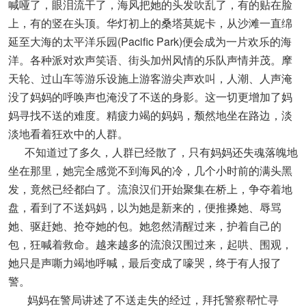
喊哑了，眼泪流干了，海风把她的头发吹乱了，有的贴在脸
上，有的竖在头顶。华灯初上的桑塔莫妮卡，从沙滩一直绵
延至大海的太平洋乐园(Pacific Park)便会成为一片欢乐的海
洋。各种派对欢声笑语、街头加州风情的乐队声情并茂。摩
天轮、过山车等游乐设施上游客游尖声欢叫，人潮、人声淹
没了妈妈的呼唤声也淹没了不送的身影。这一切更增加了妈
妈寻找不送的难度。精疲力竭的妈妈，颓然地坐在路边，淡
淡地看着狂欢中的人群。
不知道过了多久，人群已经散了，只有妈妈还失魂落魄地
坐在那里，她完全感觉不到海风的冷，几个小时前的满头黑
发，竟然已经都白了。流浪汉们开始聚集在桥上，争夺着地
盘，看到了不送妈妈，以为她是新来的，便推搡她、辱骂
她、驱赶她、抢夺她的包。她忽然清醒过来，护着自己的
包，狂喊着救命。越来越多的流浪汉围过来，起哄、围观，
她只是声嘶力竭地呼喊，最后变成了嚎哭，终于有人报了
警。
妈妈在警局讲述了不送走失的经过，拜托警察帮忙寻