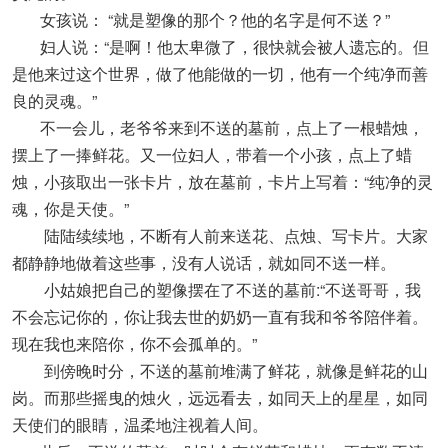
女孩说： “就是塑像的那个？他的名字是何不送？”
妇人说：“是啊！他太卑微了，很快就会被人遗忘的。但
是他来过这个世界，做了他能做的一切，他有一个纯净而善
良的灵魂。”
不一会儿，老爷爷来到不送的墓前，点上了一根蜡烛，
摆上了一捧鲜花。又一位妇人，带着一个小孩，点上了蜡
烛，小孩取出一张卡片，放在墓前，卡片上写着：“纯净的灵
魂，你是天使。”
陆陆续续地，不断有人前来送花、点烛、写卡片。大家
都静静地做着这些事，没有人说话，就如同不送一样。
小姑娘把自己的塑像摆在了不送的墓前:“不送哥哥，我
不会忘记你的，你让我去世的奶奶一直有我和爷爷陪伴着。
现在我也来陪你，你不会孤单的。”
到傍晚时分，不送的墓前堆满了鲜花，就像是鲜花的山
岗。而那些摇曳的烛火，远远看去，如同天上的星星，如同
天使们的眼睛，温柔地注视着人间。