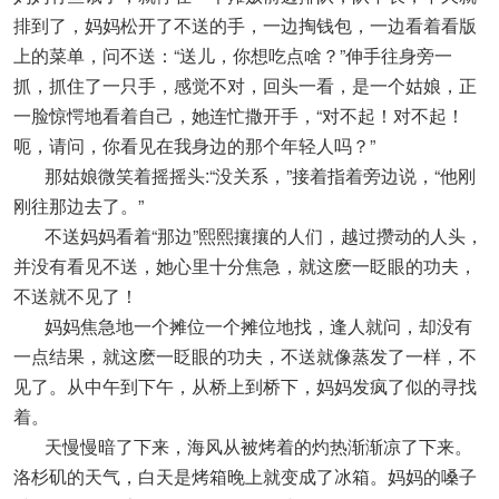
排到了，妈妈松开了不送的手，一边掏钱包，一边看着看版
上的菜单，问不送：“送儿，你想吃点啥？”伸手往身旁一
抓，抓住了一只手，感觉不对，回头一看，是一个姑娘，正
一脸惊愕地看着自己，她连忙撒开手，“对不起！对不起！
呃，请问，你看见在我身边的那个年轻人吗？”
那姑娘微笑着摇摇头:“没关系，”接着指着旁边说，“他刚
刚往那边去了。”
不送妈妈看着“那边”熙熙攘攘的人们，越过攒动的人头，
并没有看见不送，她心里十分焦急，就这麽一眨眼的功夫，
不送就不见了！
妈妈焦急地一个摊位一个摊位地找，逢人就问，却没有
一点结果，就这麽一眨眼的功夫，不送就像蒸发了一样，不
见了。从中午到下午，从桥上到桥下，妈妈发疯了似的寻找
着。
天慢慢暗了下来，海风从被烤着的灼热渐渐凉了下来。
洛杉矶的天气，白天是烤箱晚上就变成了冰箱。妈妈的嗓子