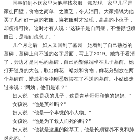
同事们到不送家里为他寻找衣服，却发现，家里几乎是
家徒四壁，食物之简单、之匮乏，令人泪目。大家捐钱为他
买了几件好一点的衣服，换衣服时才发现，高高的小伙子，
却瘦得可怜。这时才有人说：“这孩子是自闭症，不懂得照顾
自己，是咱们疏忽了。”
几个月之后，妇人又回到了墓园，她看到了自己熟悉的
墓碑，墓碑上何不送的名字后面，写上了2019。她终于看清
了，旁边才是阿毛的墓碑，自己的塑像端坐在儿子墓前。她
打开随身的大包，取出鲜花、蜡烛和食物，鲜花分别放在两
个墓碑前，蜡烛和食物则悉数摆在了不送的墓前。小姑娘走
过来说：“阿姨，他们是谁？”
妇人说："这是我的儿子，这是青草哥哥和他的妈妈。”
女孩说：“他是英雄吗？”
妇人说：“他是一个卑微的小人物。”
女孩说：“他是为了救人而死的吗？”
妇人说：“他就是这里的除草工，他是长期营养不良和肺
炎死的。”