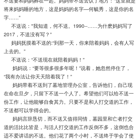
不送要和妈妈葬在一起。妈妈带不送去认了地方："这里就是
将来妈妈睡的地方，这是妈妈的名字—何毓秀，这是你的名
字……”
不送说："我知道，何不送。1990--……为什麽妈妈写了
2017，不送没有写？”
妈妈抚摸着不送的:“到那一天，你来陪着妈妈，会有人写
上去的。”
不送说：“不送现在就陪着妈妈！”
妈妈说：“要等很多很多年呢！”说着，她忽然停住了，
“我有办法让你天天陪着我了！”
妈妈带着不送到了墓地管理办公室，告诉他们，自己现
在命在旦夕，只留下不送一个人了。希望他们可以给不送一
份工作，让他能够自食其力。只要不是和人打交道的工作，
不送都可以学得会的。
妈妈言辞恳切，而不送又值得同情，墓园里和亡者打交
道的活比比皆是，与活人打交道的工作反倒不多，这倒也合
适不爱讲话的不送。他们花了两个小时，不送终于学会了使