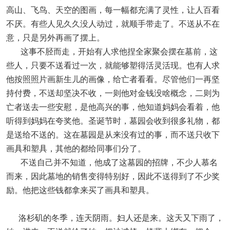
高山、飞鸟、天空的图画，每一幅都充满了灵性，让人百看
不厌。有些人见久久没人动过，就顺手带走了。不送从不在
意，只是另外再画了摆上。
这事不胫而走，开始有人求他捏全家聚会摆在墓前，这
些人，只要不送看过一次，就能够塑得活灵活现。也有人求
他按照照片画新生儿的画像，给亡者看看。尽管他们一再坚
持付费，不送却坚决不收，一则他对金钱没啥概念，二则为
亡者送去一些安慰，是他高兴的事，他知道妈妈会看着，他
听得到妈妈在夸奖他。圣诞节时，墓园会收到很多礼物，都
是送给不送的。这在墓园是从来没有过的事，而不送只收下
画具和塑具，其他的都给同事们分了。
不送自己并不知道，他成了这墓园的招牌，不少人慕名
而来，因此墓地的销售变得特别好，因此不送得到了不少奖
励。他把这些钱都拿来买了画具和塑具。
洛杉矶的冬季，连天阴雨。妇人还是来。这天又下雨了，