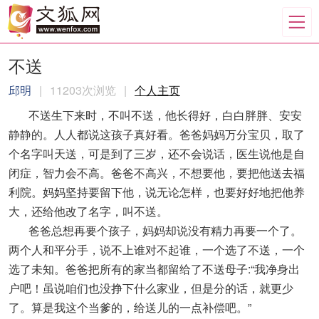
不送
邱明
|
11203次浏览
|
个人主页
不送生下来时，不叫不送，他长得好，白白胖胖、安安
静静的。人人都说这孩子真好看。爸爸妈妈万分宝贝，取了
个名字叫天送，可是到了三岁，还不会说话，医生说他是自
闭症，智力会不高。爸爸不高兴，不想要他，要把他送去福
利院。妈妈坚持要留下他，说无论怎样，也要好好地把他养
大，还给他改了名字，叫不送。
爸爸总想再要个孩子，妈妈却说没有精力再要一个了。
两个人和平分手，说不上谁对不起谁，一个选了不送，一个
选了未知。爸爸把所有的家当都留给了不送母子:“我净身出
户吧！虽说咱们也没挣下什么家业，但是分的话，就更少
了。算是我这个当爹的，给送儿的一点补偿吧。”