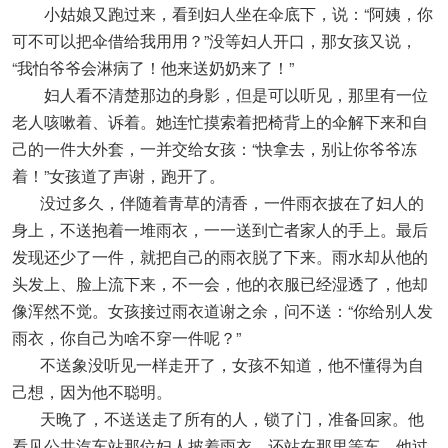
小姑娘又跑过来，看到妇人坐在伞底下，说：“阿姨，你
可不可以把伞借给我用用？”没等妇人开口，那女孩又说，
“我怕爷爷会淋病了！他来送奶奶来了！”
妇人看不清楚那边的身影，但是可以听见，那里有一位
老人咳嗽着、诉着。她连忙摸索着把椅背上的伞解下来和自
己的一件大外套，一并交给女孩：“快拿去，别让你爷爷冻
着！”女孩道了声谢，跑开了。
没过多久，伴随着青草的清香，一件雨衣披在了妇人的
身上，不送抱着一堆雨衣，一一送到亡者家人的手上。最后
发现还少了一件，就把自己的雨衣脱了下来。雨水却从他的
头发上、脸上流下来，不一会，他的衣服已经湿透了，他却
像浑然不觉。女孩接过雨衣道谢之余，问不送：“你给别人发
雨衣，你自己为啥不穿一件呢？”
不送象没听见一样走开了，女孩不知道，他不懂得为自
己想，因为他不聪明。
天晚了，不送送走了所有的人，锁了门，准备回家。他
看见公共汽车站那位妇人披着雨衣，还站在那里等车。他过