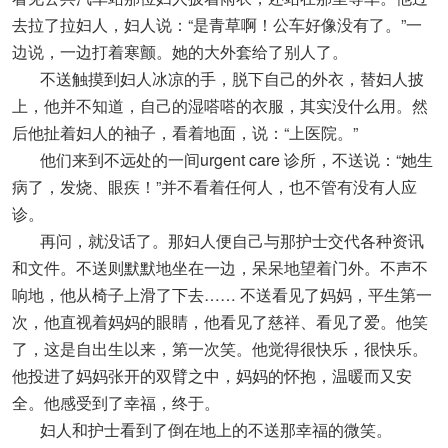
去拉了拉妇人，妇人说：“是青草啊！公车好像没有了。”一
边说，一边打着寒颤。她的大外套给了别人了。
不送触摸到妇人冰凉的手，脱下自己的外衣，替妇人披
上，他并不知道，自己的湿嗒嗒的衣服，其实没什么用。然
后他扯着妇人的袖子，看着地面，说：“上医院。”
他们来到不远处的一间urgent care 诊所，不送说：“她生
病了，发烧、眼疾！”并不看着任何人，也不管有没有人应
诊。
再问，就没话了。那妇人便自己与那护士交代各种资讯
和文件。不送则默默地坐在一边，呆呆地望着门外。不声不
响地，他从椅子上滑了下去…… 不送看见了妈妈，平生第一
次，他直视着妈妈的眼睛，他看见了慈祥、看见了爱。他笑
了，这是自出生以来，第一次笑。他觉得很快乐，很快乐。
他投进了妈妈张开的双臂之中，妈妈的怀抱，温暖而又安
全。他感受到了幸福，终于。
妇人和护士看到了倒在地上的不送那幸福的微笑。