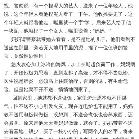
找。警察说，有一个捏泥人的艺人，送来了一位年轻人，他
说，这个年轻人看他捏泥人看了一下午。他收摊要走了，这
个年轻人就跟着他走，嘴里就一个字“学”。后来艺人给了他
一块泥，他就捏了一个女人，嘴里说着：“妈妈。”
妈妈请警察就带她去看看，是不是她的儿子。他们看到不
送坐在那里，旁若无人地用手里的泥，捏了一位值班的警
官，竟然惟妙惟肖！
急火攻心加上冰冷的海风，加上长期超负荷工作，妈妈病
了，开始她极力忍着，直到发起了高烧，才不得不去就诊。
医生说是肺炎，必须马上住院治疗，否则的话，有生命危
险。但是她离不开不送，悄悄地回家了。
回到家里，她就教不送做饭，家里炉灶原本就不用煤
气，怕不送不小心引发火灾，现在连电炉也不能用了，妈妈
教不送用电饭锅做饭。没想到，不送会煮饭也会蒸东西，还
会煮粥。原来是他天天看妈妈做饭，就会了。妈妈带着不送
去看墓地，钱少，买了一块小小的，写两个人的名字，将来