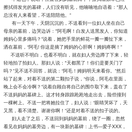
擦拭得发光的墓碑，人们没有听见，他喃喃地自语着："那人
总没有人来看望，不送陪陪他。”
有一天下午，天阴沉沉的，不送看到一位妇人坐在自己
母亲的墓前，边哭边诉："阿毛啊！白发人送黑发人，你知道
姆妈心里多痛吗？”说着，她把手里的鲜花一瓣一瓣扯下来，
洒在墓前，“阿毛! 你这是摘了姆妈的心肝啊！姆妈疼啊！”
不送听不明白，也看不明白，就在妇人旁边蹲了下来，轻
轻地拍了拍妇人。那妇人说："天都黑了！你们是要关门了
吗？”见不送不回答，就说：“阿毛！姆妈明天来看你。”然后
站了起来，对着不送的第二颗扣子说，“你说，阿毛在里面，
晚上会不会冷啊？”说着自顾自将自己的围巾取下来，盖在了
不送妈妈的墓碑上。这才转身踉踉跄跄地走出去，险些撞到
一棵树上。不送一把将她拉住了，妇人说：“眼睛哭坏了，天
又黑，看不清楚。谢谢你啊！”还是对着不送的扣子说的。
妇人走了之后，不送回到妈妈的墓前，绕了一圈，忽然
看见在妈妈的墓旁边，有一块新的墓碑：上书—爱子XXX，