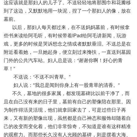
这应该就是那妇人的儿子了。不送轻轻地将那围巾和花瓣移
到了这边，又默默地用一块泥，捏了一个那妇人的像，放在
墓前。
以后，那妇人每天都过来，在不送妈妈墓前，有时候拿
些书来读给阿毛听，有时候带着IPad给阿毛讲新闻，玩游
戏，更多的时候是哭诉想念之情或者默默垂泪。不送总是在
附近看着她，一旦她起身，便立刻过来搀扶，一直送到墓园
门外的公共汽车站。妇人总是说：“谢谢你啊！好心的青
草！”
不送说：“不送不叫青草。”
妇人说："我总是闻到你身上有一股青草的清香。”
不久，墓地的很多家属，都发现墓碑比以前干净了，而
且在自己没有来的日子里，墓前有自己的塑像陪在那里。因
为制作得活灵活现，他们就拿回家去了，可是过些日子再
来，又有新的塑像出现，虽然都是自己神态和服饰却随着自
己的改变而变化着，他们非常惊奇，不知道是谁有这样精准
的观察力。而那些长久没有人光顾的墓碑，则是摆着大海、