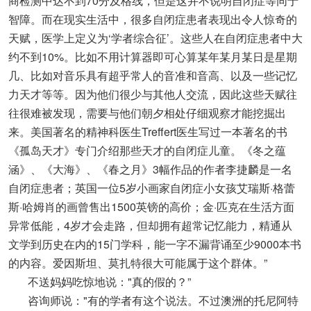
商检测中达不到70分及格线，但是这并不说明自闭症等同于
智障。而在现实生活中，很多自闭症患者表现出令人惊奇的
天赋，医学上定义为‘学者综合征’。这些人在自闭症患者中大
约不到10%。比如不用计算器即可心算某年某月某日是星期
几、比如对音乐具有超乎常人的音准和音高、以及一些记忆
力天才等等。因为他们很少与其他人交流，因此这些天赋往
往很难被发现，需要与他们朝夕相处仔细观察才能挖掘出
来。美国著名的精神科医生Treffert医生写过一本著名的书
《孤岛天才》专门介绍那些天才的自闭症儿童。《冬之蕴
涵》、《大海》、《春之月》3幅作品的作者李捷麟是一名
自闭症患者；英国一位5岁小画家自闭症小女孩艾瑞斯·格蕾
斯·哈姆肖的画曾售出1500英镑的高价；金·匹克在生活方面
异常低能，4岁才会走路，但却拥有超常记忆能力，精通从
文学到历史在内的15门学科，能一字不漏背诵至少9000本书
的内容。爱因斯坦、莫扎特很大可能属于这个群体。”
不送妈妈吃惊地说："真的假的？”
咨询师说："有的学者有这个说法。不过澳洲的托尼阿特