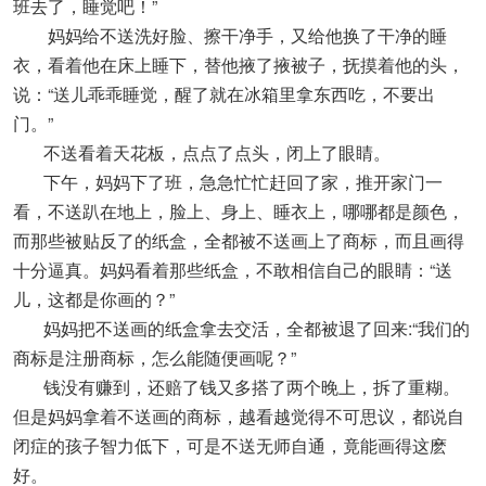
班去了，睡觉吧！”
妈妈给不送洗好脸、擦干净手，又给他换了干净的睡
衣，看着他在床上睡下，替他掖了掖被子，抚摸着他的头，
说：“送儿乖乖睡觉，醒了就在冰箱里拿东西吃，不要出
门。”
不送看着天花板，点点了点头，闭上了眼睛。
下午，妈妈下了班，急急忙忙赶回了家，推开家门一
看，不送趴在地上，脸上、身上、睡衣上，哪哪都是颜色，
而那些被贴反了的纸盒，全都被不送画上了商标，而且画得
十分逼真。妈妈看着那些纸盒，不敢相信自己的眼睛：“送
儿，这都是你画的？”
妈妈把不送画的纸盒拿去交活，全都被退了回来:“我们的
商标是注册商标，怎么能随便画呢？”
钱没有赚到，还赔了钱又多搭了两个晚上，拆了重糊。
但是妈妈拿着不送画的商标，越看越觉得不可思议，都说自
闭症的孩子智力低下，可是不送无师自通，竟能画得这麽
好。