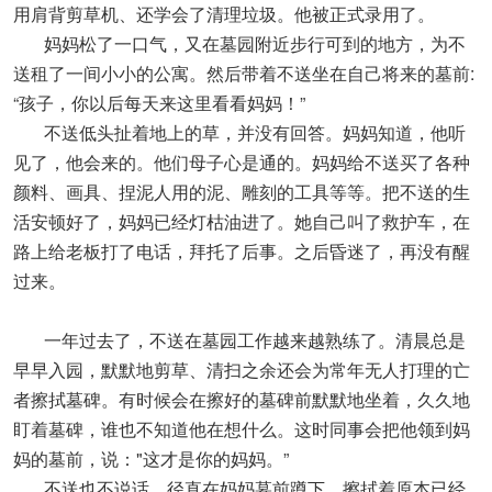
用肩背剪草机、还学会了清理垃圾。他被正式录用了。
妈妈松了一口气，又在墓园附近步行可到的地方，为不
送租了一间小小的公寓。然后带着不送坐在自己将来的墓前:
“孩子，你以后每天来这里看看妈妈！”
不送低头扯着地上的草，并没有回答。妈妈知道，他听
见了，他会来的。他们母子心是通的。妈妈给不送买了各种
颜料、画具、捏泥人用的泥、雕刻的工具等等。把不送的生
活安顿好了，妈妈已经灯枯油进了。她自己叫了救护车，在
路上给老板打了电话，拜托了后事。之后昏迷了，再没有醒
过来。
一年过去了，不送在墓园工作越来越熟练了。清晨总是
早早入园，默默地剪草、清扫之余还会为常年无人打理的亡
者擦拭墓碑。有时候会在擦好的墓碑前默默地坐着，久久地
盯着墓碑，谁也不知道他在想什么。这时同事会把他领到妈
妈的墓前，说："这才是你的妈妈。”
不送也不说话，径直在妈妈墓前蹲下，擦拭着原本已经