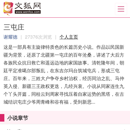
三屯庄
谢耀德
|
27376次浏览
|
个人主页
这是一部具有主旋律特质色的长篇历史小说。作品以民国新
疆为背景，还原了北疆第一屯庄的百年沧桑，讲述了大后方
各族民众抗日救亡和遥远边地的家国故事。清乾隆年间，朝
廷平定准噶尔部叛乱，在东吉尔玛台筑城屯兵，形成三屯
庄。百年来，三姓大户争夺乡村治权，经历同治之乱、马仲
英入侵、新疆三王政权更迭，几经兴衰。小说从同家连生九
个丫头开篇，同桂云到周家寻找压着自家运势的黑塔，在古
城结识屯庄少爷周青峰和谷有福，受到新思...
小说章节