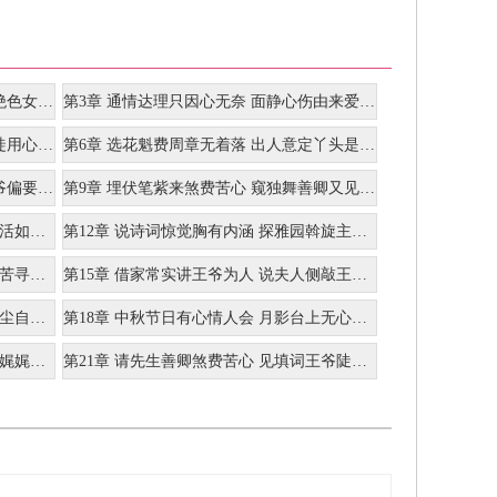
第2章 醉春楼里小丫头卑贱 凌乱发下绝色女藏拙
第3章 通情达理只因心无奈 面静心伤由来爱深重
第5章 喜紫裙独舞不知观者 惊天颜收徒用心良苦
第6章 选花魁费周章无着落 出人意定丫头是天命
第8章 施计谋丫头只想赎身 玩鼓掌王爷偏要作对
第9章 埋伏笔紫来煞费苦心 窥独舞善卿又见精灵
第11章 第一课领教柔能克刚 初进园生活如梦精致
第12章 说诗词惊觉胸有内涵 探雅园斡旋主意已定
第14章 耍小聪明反被人识破 心机深重苦寻事原由
第15章 借家常实讲王爷为人 说夫人侧敲王妃虚位
第17章 费心思善卿巧做安排 埋心事一尘自警先知
第18章 中秋节日有心情人会 月影台上无心舞月人
第20章 话语说穿幽幽体贴心 欲讲还休娓娓怜惜情
第21章 请先生善卿煞费苦心 见填词王爷陡增兴趣