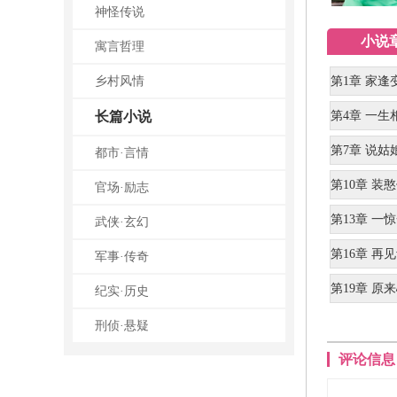
神怪传说
小说
寓言哲理
乡村风情
长篇小说
都市·言情
官场·励志
武侠·玄幻
军事·传奇
纪实·历史
刑侦·悬疑
评论信息