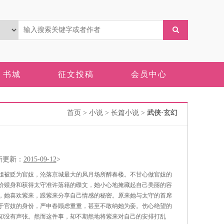
书城
征文投稿
会员中心
首页
> 小说 > 长篇小说 >
武侠·玄幻
更新：
2015-09-12
>
姐被贬为官妓，沦落京城最大的风月场所醉春楼。不甘心做官妓的
价赎身和获得太守准许落籍的碟文，她小心地掩藏起自己美丽的容
，她喜欢紫来，跟紫来分享自己情感的秘密。原来她与太守的首席
于官妓的身份，严申春顾虑重重，甚至不敢纳她为妾。伤心绝望的
却没有声张。然而这件事，却不期然地将紫来对自己的安排打乱