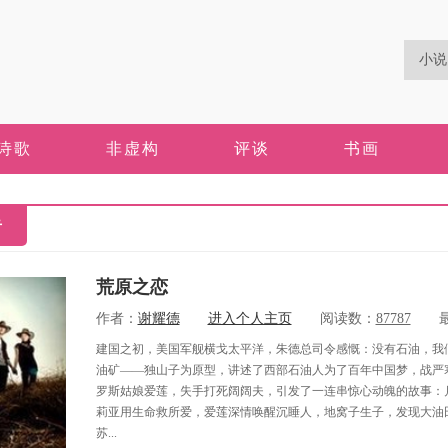
诗歌
非虚构
评谈
书画
奇
荒原之恋
作者：
谢耀德
进入个人主页
阅读数：
87787
最
建国之初，美国军舰横戈太平洋，朱德总司令感慨：没有石油，我
油矿——独山子为原型，讲述了西部石油人为了百年中国梦，战严
罗斯姑娘爱莲，失手打死阔阔夫，引发了一连串惊心动魄的故事：
莉亚用生命救所爱，爱莲深情唤醒沉睡人，地窝子生子，发现大油
苏...