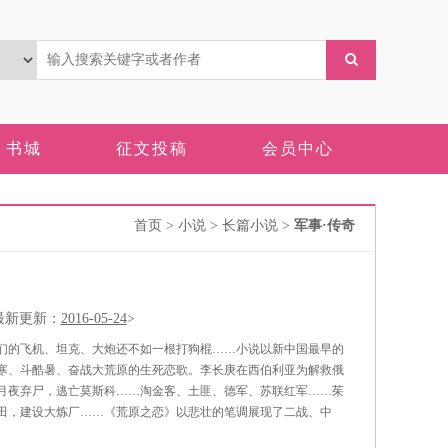
书城
征文投稿
会员中心
首页
> 小说 > 长篇小说 >
军事·传奇
新更新：
2016-05-24
>
们的飞机、坦克、大炮还不如一根打狗棍……小说以新中国最早的
寒、斗酷暑、奋战大荒原的生死恋歌。李长庚在西伯利亚为解救俄
月夜弃尸，逃亡莫斯科……淘金客、土匪、德军、苏联红军……茱
田，建设大炼厂……《荒原之恋》以悲壮的笔调展现了二战、中