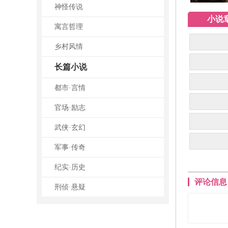
神怪传说
小说
寓言哲理
乡村风情
长篇小说
都市·言情
官场·励志
武侠·玄幻
军事·传奇
纪实·历史
评论信息
刑侦·悬疑