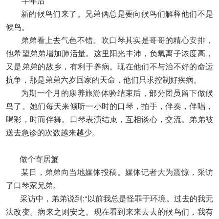
半年后
新的候鸟们来了。兄弟俩总是要向候鸟们解释他们不是
候鸟。
弟弟看上去气色不错。吹口琴其实是哥哥的精心安排，
他希望弟弟增加肺活量。这里阳光丰沛，负氧离子浓度高，
又是弟弟的故乡，有利于养病。现在他们不与治不好的命运
抗争，那是弟弟六岁回家的天命，他们只求控制好疾病。
为期一个月的康养旅游体验结束后，部分团员留下做候
鸟了。她们每天来倾听一小时的口琴，拍手，伴奏，伴唱，
喝彩，时而伴舞。口琴表演结束，互相谈心，交流。弟弟被
送去急诊的次数越来越少。
做个寄居蟹
某日，弟弟向当地媒体投稿。媒体记者大为震惊，采访
了口琴家兄弟。
采访中，弟弟说到:“以前我总是怪罪于环境。过去的我无
法改变。病来之则安之。现在看到来来去去的候鸟们，我有