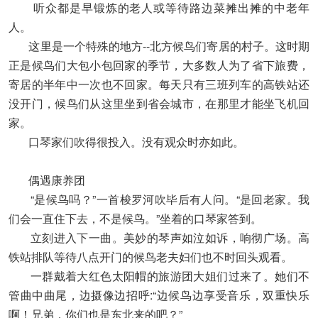
听众都是早锻炼的老人或等待路边菜摊出摊的中老年
人。
这里是一个特殊的地方--北方候鸟们寄居的村子。这时期
正是候鸟们大包小包回家的季节，大多数人为了省下旅费，
寄居的半年中一次也不回家。每天只有三班列车的高铁站还
没开门，候鸟们从这里坐到省会城市，在那里才能坐飞机回
家。
口琴家们吹得很投入。没有观众时亦如此。
偶遇康养团
“是候鸟吗？”一首梭罗河吹毕后有人问。“是回老家。我
们会一直住下去，不是候鸟。”坐着的口琴家答到。
立刻进入下一曲。美妙的琴声如泣如诉，响彻广场。高
铁站排队等待八点开门的候鸟老夫妇们也不时回头观看。
一群戴着大红色太阳帽的旅游团大姐们过来了。她们不
管曲中曲尾，边摄像边招呼:“边候鸟边享受音乐，双重快乐
啊！兄弟，你们也是东北来的吧？”