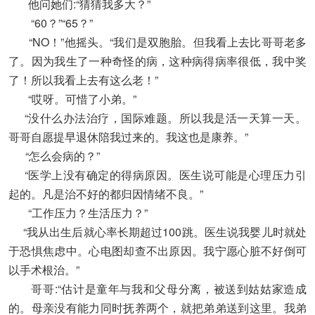
他问她们:“猜猜我多大？”
“60？”“65？”
“NO！”他摇头。“我们是双胞胎。但我看上去比哥哥老多
了。因为我生了一种奇怪的病，这种病得病率很低，我中奖
了！所以我看上去有这么老！”
“哎呀。可惜了小弟。”
“没什么办法治疗，国际难题。所以我是活一天算一天。
哥哥自愿提早退休陪我过来的。我这也是康养。”
“怎么会病的？”
“医学上没有确定的得病原因。医生说可能是心理压力引
起的。凡是治不好的都归因情绪不良。”
“工作压力？生活压力？”
“我从出生后就心率长期超过100跳。医生说我婴儿时就处
于恐惧焦虑中。心电图却查不出原因。我宁愿心脏不好倒可
以手术根治。”
哥哥:“估计是童年与我和父母分离，被送到姑姑家造成
的。母亲没有能力同时抚养两个，就把弟弟送到这里。我弟