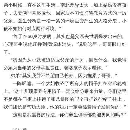
弟小时候一直在这里生活，南北差异太大，加上姑姑没有孩
子，夫妻俩非常疼爱他，回家后不习惯打骂教育方式的严厉
父亲。医生分析是一松一紧的环境巨变产生的人格分裂，小
孩不知如何对应两种环境。”
“终于在50岁时发病，其实也是父亲去世后爆发出来的。
心理医生说他压抑到病源体消失。”说到这里，哥哥眼眶红
了。
“我因为从小就被迫适应父亲的严厉，倒没什么。我觉得
必须为当年的父母承担责任。老婆孩子表示理解。”
弟弟:“其实我并不希望自己长寿，因为拖累了哥哥。”
一阵唏嘘。一个大姐收齐了所有人的帽子挂在弟弟轮椅
上。“这十几顶康养专用帽子一定会给你带来力量。你们这里
不是都在门框上挂镜子和八卦图的吗？再把这些帽子挂上，
我们团长是气功大师，他的功力一定会隔着帽子发到你的。”
“这就是我需要的疗法。你们养生俱乐部欢迎男同胞吗？”