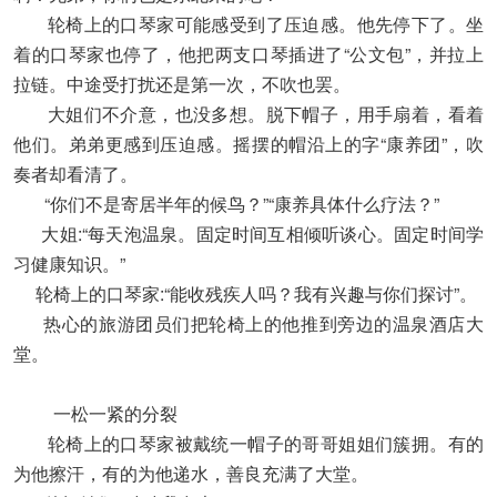
轮椅上的口琴家可能感受到了压迫感。他先停下了。坐
着的口琴家也停了，他把两支口琴插进了“公文包”，并拉上
拉链。中途受打扰还是第一次，不吹也罢。
大姐们不介意，也没多想。脱下帽子，用手扇着，看着
他们。弟弟更感到压迫感。摇摆的帽沿上的字“康养团”，吹
奏者却看清了。
“你们不是寄居半年的候鸟？”“康养具体什么疗法？”
大姐:“每天泡温泉。固定时间互相倾听谈心。固定时间学
习健康知识。”
轮椅上的口琴家:“能收残疾人吗？我有兴趣与你们探讨”。
热心的旅游团员们把轮椅上的他推到旁边的温泉酒店大
堂。
一松一紧的分裂
轮椅上的口琴家被戴统一帽子的哥哥姐姐们簇拥。有的
为他擦汗，有的为他递水，善良充满了大堂。