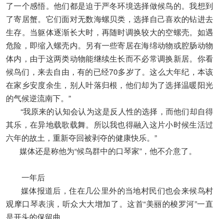
了一个感悟。他们都是迫于严冬环境选择做候鸟的。我想到
了寄居蟹。它们面对无数海螺贝类，选择自己喜欢的钻进去
生存。当躯体逐渐长大时，再随时调换较大的空螺壳。如遇
危险，即缩入螺壳内。另有一些寄居在海绵动物或腔肠动物
体内，由于这两类动物能继续生长而不必常调换新居。你看
候鸟们，来去自由，有的已经70多岁了。这么大年纪，本该
在家乡安度余生，别人叶落归根，他们却为了选择温暖阳光
的气候逆流南下。”
“我原来的认知会认为这是反人性的选择，而他们却自得
其乐，在异地载歌载舞。所以我也得融入这片小时候生活过
六年的故土，重新夺回被剥夺的健康快乐。”
媒体还是称他为“候鸟群中的口琴家”，他不介意了。
一年后
媒体报道后，住在几公里外的当地村民们也会来候鸟村
观摩口琴表演，听众大大增加了。这首“美丽的梭罗河”一直
是开头的保留曲。