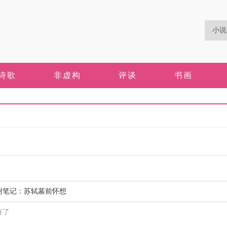
诗歌
非虚构
评谈
书画
尉笔记：苏轼墓前怀想
有了