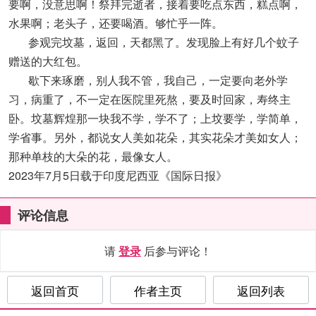
要啊，没意思啊！祭拜完逝者，接着要吃点东西，糕点啊，
水果啊；老头子，还要喝酒。够忙乎一阵。
参观完坟墓，返回，天都黑了。发现脸上有好几个蚊子
赠送的大红包。
歇下来琢磨，别人我不管，我自己，一定要向老外学
习，病重了，不一定在医院里死熬，要及时回家，寿终主
卧。坟墓辉煌那一块我不学，学不了；上坟要学，学简单，
学省事。另外，都说女人美如花朵，其实花朵才美如女人；
那种单枝的大朵的花，最像女人。
2023年7月5日载于印度尼西亚《国际日报》
评论信息
请
登录
后参与评论！
返回首页
作者主页
返回列表