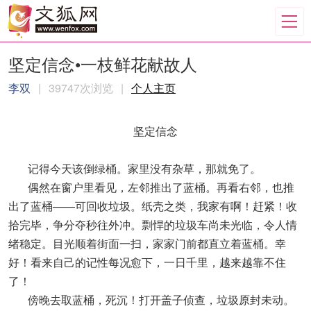
坚定信念•一枝鲜花献故人
李双
|
39747次浏览
|
个人主页
坚定信念
记得今天该倒绿桶。家里没有杂草，那就免了。
偶然在窗户里看见，左邻推出了蓝桶。再看右邻，也推
出了蓝桶——可回收垃圾。纸壳之类，我家有啊！赶紧！收
拾完毕，争分夺秒往外冲。剽悍的垃圾车尚未光临，令人情
绪稳定。目光顺着街面一扫，家家门前都直立着蓝桶。幸
好！看来自己的记性每况愈下，一日千里，越来越靠不住
了！
傍晚去取蓝桶，死沉！打开盖子侦查，垃圾原封未动。