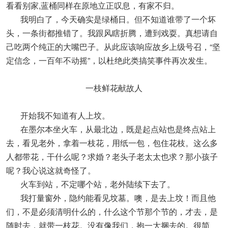
看看别家,蓝桶同样在原地立正叹息，有家不归。
我明白了，今天确实是绿桶日。但不知道谁带了一个坏
头，一条街都推错了。我跟风瞎折腾，遭到戏耍。真想请自
己吃两个纯正的大嘴巴子。从此应该响应故乡上级号召，“坚
定信念，一百年不动摇”，以杜绝此类搞笑事件再次发生。
一枝鲜花献故人
开始我不知道有人上坟。
在墨尔本坐火车，从最北边，既是起点站也是终点站上
去，看见老外，拿着一枝花，用纸一包，包住花枝。这么多
人都带花，干什么呢？求婚？老头子老太太也求？那小孩子
呢？我心说这就奇怪了。
火车到站，不定哪个站，老外陆续下去了。
我打量窗外，隐约能看见坟墓。噢，是去上坟！而且他
们，不是必须清明什么的，什么这个节那个节的，才去，是
随时去，就带一枝花。没有像我们，抱一大捆去的。很简