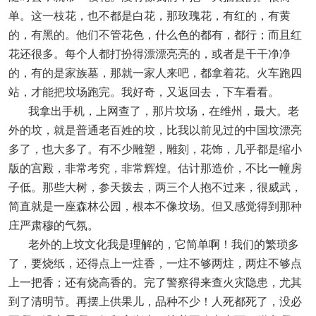
单。这一枝花，也不都是白花，那玫瑰花，有红的，有黄
的，有黑的。他们不管花色，什么色的都有，都行；而且红
花还很多。每个人都打扮得漂漂亮亮的，或者是干干净净
的，有的是家族墓，那就一家人来吧，都拿着花。火车跑四
站，才能把坟场跑完。我好奇，又返回去，下车看看。
我拿出手机，上网查了，那片坟场，在维州，最大。老
外的坟，就是普通老百姓的坟，比我以前见过的中国坟漂亮
多了，也大多了。有不少雕塑，雕刻，花饰，几乎都是缩小
版的宫殿，非常考究，非常辉煌。估计那造价，不比一幢房
子低。那些大树，参天拨去，两三个人抱不过来，很威武，
简直就是一座森林公园，根本不像坟场。但又感觉得到那种
庄严肃穆的气氛。
老外的上坟文化我是理解的，它简单啊！我们的繁琐多
了，要烧纸，还得点上一炷香，一炷不够两炷，两炷不够点
上一把香；还有烧高香的。完了警察得来查火灾隐患，尤其
到了清明节。再摆上供果儿，品种不少！人死都死了，没必