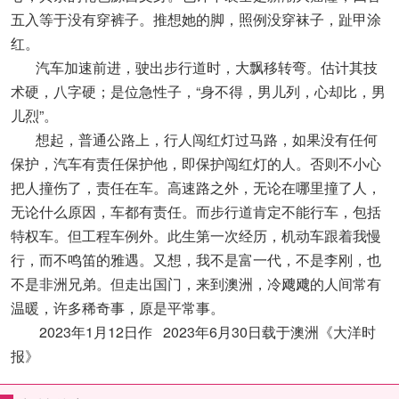
五入等于没有穿裤子。推想她的脚，照例没穿袜子，趾甲涂
红。
汽车加速前进，驶出步行道时，大飘移转弯。估计其技
术硬，八字硬；是位急性子，“身不得，男儿列，心却比，男
儿烈”。
想起，普通公路上，行人闯红灯过马路，如果没有任何
保护，汽车有责任保护他，即保护闯红灯的人。否则不小心
把人撞伤了，责任在车。高速路之外，无论在哪里撞了人，
无论什么原因，车都有责任。而步行道肯定不能行车，包括
特权车。但工程车例外。此生第一次经历，机动车跟着我慢
行，而不鸣笛的雅遇。又想，我不是富一代，不是李刚，也
不是非洲兄弟。但走出国门，来到澳洲，冷飕飕的人间常有
温暖，许多稀奇事，原是平常事。
2023年1月12日作 2023年6月30日载于澳洲《大洋时
报》