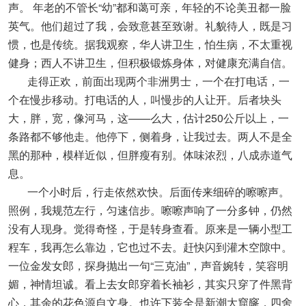
声。 年老的不管长“幼”都和蔼可亲，年轻的不论美丑都一脸
英气。他们超过了我，会致意甚至致谢。礼貌待人，既是习
惯，也是传统。据我观察，华人讲卫生，怕生病，不太重视
健身；西人不讲卫生，但积极锻炼身体，对健康充满自信。
走得正欢，前面出现两个非洲男士，一个在打电话，一
个在慢步移动。打电话的人，叫慢步的人让开。后者块头
大，胖，宽，像河马，这——么大，估计250公斤以上，一
条路都不够他走。他停下，侧着身，让我过去。两人不是全
黑的那种，模样近似，但胖瘦有别。体味浓烈，八成赤道气
息。
一个小时后，行走依然欢快。后面传来细碎的嚓嚓声。
照例，我规范左行，匀速信步。嚓嚓声响了一分多钟，仍然
没有人现身。觉得奇怪，于是转身查看。原来是一辆小型工
程车，我再怎么靠边，它也过不去。赶快闪到灌木空隙中。
一位金发女郎，探身抛出一句“三克油”，声音婉转，笑容明
媚，神情坦诚。看上去女郎穿着长袖衫，其实只穿了件黑背
心，其余的花色源自文身。也许下装全是新潮大窟窿，四舍