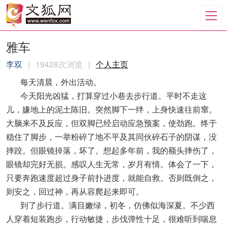
雅车
李双
|
19428次浏览
|
个人主页
每天清晨，外出活动。
今天阳光凶猛，打算穿过小巷去步行道。平时不走这
儿，嫌地上的泥土陈旧。突然脚下一绊，上身快速往前窜。
大脑来不及反应，但双脚已经启动应急预案，使劲跑。终于
稳住了脚步，一举粉碎了地不平及其同伙碎石子的阴谋，没
摔跤。但眼镜掉落，坏了。想起多年前，我的额头摔伤了，
眼镜却完好无损。感叹人生无常，岁月有情。体会了一下，
只要奔跑速度超过身子前扑进度，就能自救。否则既倒之，
则安之，回过神，再从容爬起来即可。
到了步行道。满目嫩绿，初冬，仿佛似海深夏。不少西
人穿着短装跑步，行动敏捷，步伐弹性十足，很难听到喘息