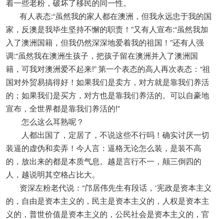
着一些老粉，破坏了移民的同一性。
有人表态:“虽然我的家人都在澳洲，但我永远忠于我的国
家，反澳是我毕生坚持不懈的职责！”又有人宣布:“虽然我加
入了澳洲国籍，但我仍然深深地爱着我的祖国！”还有人强
调:“虽然我在澳洲生孩子，把孩子留在澳洲并入了澳洲国
籍，可我对澳洲爱不起来!” 第一个表态的高人再次表态：“祖
国对外贸易搞得好！如果我们是卖方，对方就是靠我们养活
的；如果我们是买方，对方也是靠我们养活的。可以自豪地
宣布，全世界都是靠我们养活的!”
怎么这么耳熟呢？
人都出国了，定居了，不说这些不行吗！确实讨厌一切
装逼的虚伪和卖弄！今人言：逼格无论怎么装，是装不高
的，放出来的都是本质气息。越是言行不一，颠三倒四的
人，越说明其空格占比大。
资深左粉老代说：“邝居伟先生有段话，‘宪政是资本主义
的，自由是资本主义的，民主是资本主义的，人权是资本主
义的，普世价值是资本主义的，公民社会是资本主义的，官