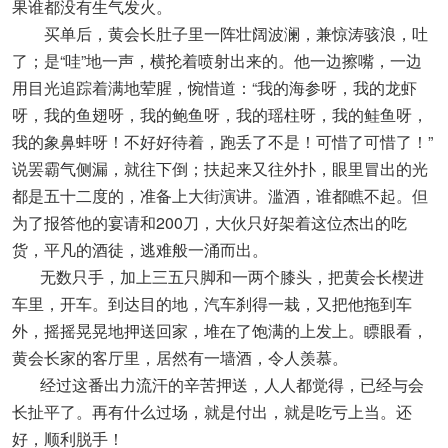
果谁都没有生气发火。
买单后，黄会长肚子里一阵壮阔波澜，兼惊涛骇浪，吐
了；是“哇”地一声，横抡着喷射出来的。他一边擦嘴，一边
用目光追踪着满地荤腥，惋惜道：“我的海参呀，我的龙虾
呀，我的鱼翅呀，我的鲍鱼呀，我的瑶柱呀，我的鲑鱼呀，
我的象鼻蚌呀！不好好待着，跑丢了不是！可惜了可惜了！”
说罢霸气侧漏，就往下倒；扶起来又往外扑，眼里冒出的光
都是五十二度的，准备上大街演讲。滥酒，谁都瞧不起。但
为了报答他的宴请和200刀，大伙只好架着这位杰出的吃
货，平凡的酒徒，逃难般一涌而出。
无数只手，加上三五只脚和一两个膝头，把黄会长楔进
车里，开车。到达目的地，汽车刹得一栽，又把他拖到车
外，摇摇晃晃地押送回家，堆在了饱满的上发上。瞟眼看，
黄会长家的客厅里，居然有一墙酒，令人羡慕。
经过这番出力流汗的辛苦押送，人人都觉得，已经与会
长扯平了。再有什么过场，就是付出，就是吃亏上当。还
好，顺利脱手！