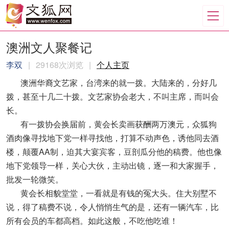
澳洲文人聚餐记
李双
|
29168次浏览
|
个人主页
澳洲华裔文艺家，台湾来的就一拨。大陆来的，分好几
拨，甚至十几二十拨。文艺家协会老大，不叫主席，而叫会
长。
有一拨协会换届前，黄会长卖画获酬两万澳元，众狐狗
酒肉像寻找地下党一样寻找他，打算不动声色，诱他同去酒
楼，颠覆AA制，迫其大宴宾客，豆剖瓜分他的稿费。他也像
地下党领导一样，关心大伙，主动出镜，逐一和大家握手，
批发一轮微笑。
黄会长相貌堂堂，一看就是有钱的冤大头。住大别墅不
说，得了稿费不说，令人悄悄生气的是，还有一辆汽车，比
所有会员的车都高档。如此这般，不吃他吃谁！