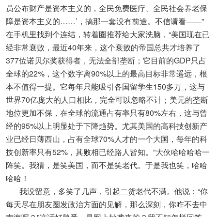
员公布财产是资本主义的，全民免费医疗、全民社会养老保
障是资本主义的……’，搞那一套没有前途。不信请看——”
在手机里找到个连结，转着圈推荐给大家洗脑，“美国现在已
经非常衰败，最近40年来，这个衰败的帝国总共才培养了
377位诺贝尔奖获得者，无法全部垄断；它目前的GDP只占
全球的22%，这个数字离90%以上的最高目标非常遥远，根
本不值得一提。它每年只能吸引各国留学生150多万，这与
世界70亿庞大的人口相比，完全可以忽略不计；美元的垄断
地位更加不保，在全球的流通占有率只有80%左右，这与曾
经的95%以上明显处于下降趋势。尤其美国的高科技创新产
业已经日薄西山，占有全球70%人才的一个大国，每年的科
技创新率只有52%，其败相已经路人皆知。”大伙哈哈哈哈一
阵笑。我猜，是笑美国，而不是笑老代。于是我也笑，哈哈
哈哈！
我没留意，多笑了几声，引起二货老代不满。他说：“你
每天尽在朋友圈发政治方面的见解，那么深刻，你咋不去中