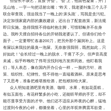
但会长不谈艺，直接“开会”。“会”上，他面色凝重，开门
见山地，一字一句把话射出嘴：“昨天，我老婆纠集三个儿子
联合审查我，强迫我当了一晚上的‘床头跪’，骂我是贪污犯。
决定加强家庭内部的廉政建设，还出台了配套政策，新法规
即日实施。急得我恨不得临时抱主脚，可惜耶稣并不在身
边。我昨天擅自招待各位的开销我老婆认了。但请你们给个
面子，一定要帮忙各凑200刀，把另外那个漏洞补上。这是
有屎以来我拉的最臭一泡屎。无奈敌强我弱，既然如此，只
好如此！”会长经过一晚上的脱水，干瘪了不少。但声音高度
未减，似乎昨晚吃了伟哥没找到地方发挥药效。他盯着我
们，等人表态，像在国内开办公会一样，一脸的方针、政
策、组织性、纪律性。怪不得他一直端着酒杯。原来是思考
了又思考，准备把难堪推给酒，把包袱卸给大家。
众人明知道酒吧里有美酒、咖啡、水果，有如花蛋糕，
有似玉面包，有花样繁多的小吃，还能听琴师的手艺，却不
能尽显享受方面的才华。他们还不适应从昨夜的心醉，猛地
过渡到今夜的心碎，都僵坐着，心里的羊驼奔腾震耳欲聋，