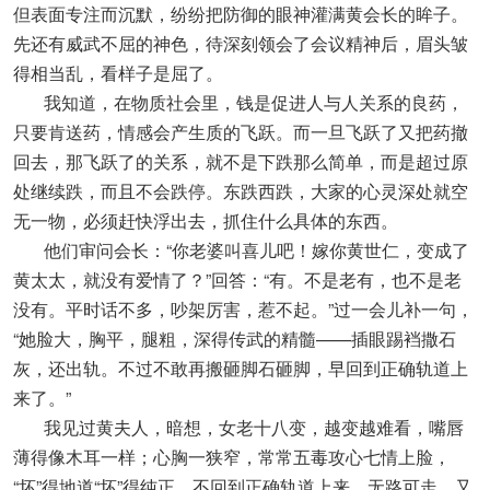
但表面专注而沉默，纷纷把防御的眼神灌满黄会长的眸子。
先还有威武不屈的神色，待深刻领会了会议精神后，眉头皱
得相当乱，看样子是屈了。
我知道，在物质社会里，钱是促进人与人关系的良药，
只要肯送药，情感会产生质的飞跃。而一旦飞跃了又把药撤
回去，那飞跃了的关系，就不是下跌那么简单，而是超过原
处继续跌，而且不会跌停。东跌西跌，大家的心灵深处就空
无一物，必须赶快浮出去，抓住什么具体的东西。
他们审问会长：“你老婆叫喜儿吧！嫁你黄世仁，变成了
黄太太，就没有爱情了？”回答：“有。不是老有，也不是老
没有。平时话不多，吵架厉害，惹不起。”过一会儿补一句，
“她脸大，胸平，腿粗，深得传武的精髓——插眼踢裆撒石
灰，还出轨。不过不敢再搬砸脚石砸脚，早回到正确轨道上
来了。”
我见过黄夫人，暗想，女老十八变，越变越难看，嘴唇
薄得像木耳一样；心胸一狭窄，常常五毒攻心七情上脸，
“坏”得地道“坏”得纯正。不回到正确轨道上来，无路可走。又