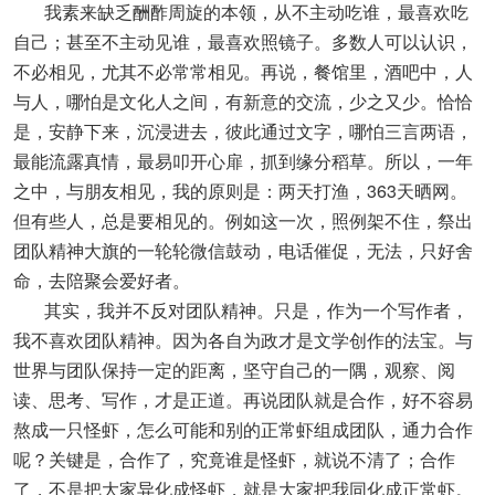
我素来缺乏酬酢周旋的本领，从不主动吃谁，最喜欢吃
自己；甚至不主动见谁，最喜欢照镜子。多数人可以认识，
不必相见，尤其不必常常相见。再说，餐馆里，酒吧中，人
与人，哪怕是文化人之间，有新意的交流，少之又少。恰恰
是，安静下来，沉浸进去，彼此通过文字，哪怕三言两语，
最能流露真情，最易叩开心扉，抓到缘分稻草。所以，一年
之中，与朋友相见，我的原则是：两天打渔，363天晒网。
但有些人，总是要相见的。例如这一次，照例架不住，祭出
团队精神大旗的一轮轮微信鼓动，电话催促，无法，只好舍
命，去陪聚会爱好者。
其实，我并不反对团队精神。只是，作为一个写作者，
我不喜欢团队精神。因为各自为政才是文学创作的法宝。与
世界与团队保持一定的距离，坚守自己的一隅，观察、阅
读、思考、写作，才是正道。再说团队就是合作，好不容易
熬成一只怪虾，怎么可能和别的正常虾组成团队，通力合作
呢？关键是，合作了，究竟谁是怪虾，就说不清了；合作
了，不是把大家异化成怪虾，就是大家把我同化成正常虾。