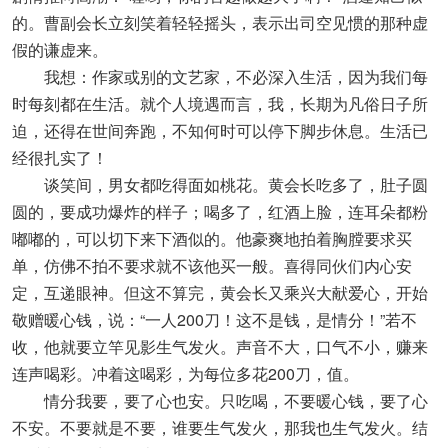
的。曹副会长立刻笑着轻轻摇头，表示出司空见惯的那种虚
假的谦虚来。
我想：作家或别的文艺家，不必深入生活，因为我们每
时每刻都在生活。就个人境遇而言，我，长期为凡俗日子所
迫，还得在世间奔跑，不知何时可以停下脚步休息。生活已
经很扎实了！
谈笑间，男女都吃得面如桃花。黄会长吃多了，肚子圆
圆的，要成功爆炸的样子；喝多了，红酒上脸，连耳朵都粉
嘟嘟的，可以切下来下酒似的。他豪爽地拍着胸膛要求买
单，仿佛不拍不要求就不该他买一般。喜得同伙们内心安
定，互递眼神。但这不算完，黄会长又乘兴大献爱心，开始
敬赠暖心钱，说：“一人200刀！这不是钱，是情分！”若不
收，他就要立竿见影生气发火。声音不大，口气不小，赚来
连声喝彩。冲着这喝彩，为每位多花200刀，值。
情分我要，要了心也安。只吃喝，不要暖心钱，要了心
不安。不要就是不要，谁要生气发火，那我也生气发火。结