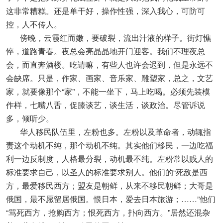
这非常糟糕。还是单干好，操作性强，深入我心，可防可
控，人不传人。
傍晚，云霞红而嫩，要破裂，流出汁液的样子。街灯憔
悴，道路青春。夜总会亮晶晶地开门迎客。我们不理夜总
会，而直奔酒楼。吃请嘛，有些人也许会迟到，但是永远不
会缺席。只是，作家、画家、音乐家、雕塑家，总之，文艺
家，就要像那个“家”，不能一坐下，马上吃喝。必须先装模
作样，七嘴八舌，促膝谈艺，谈生活，谈政治。尽管诉说
多，倾听少。
华人移民队伍里，左粉也多。左粉以及革命者，动辄指
责这个动机不纯，那个动机不纯。其实他们移民，一边吃福
利一边反制度，人格最分裂，动机最不纯。左粉常以贱人的
标准要求自己，以圣人的标准要求别人。他们的“死敌是西
方，最爱移民西方；盟友是朝鲜，从来不移民朝鲜；大哥是
俄国，最不愿留居俄国。恨日本，爱去日本旅游；……”他们
“骂死西方，抢购西方；恨死西方，扑向西方。”居然还混杂