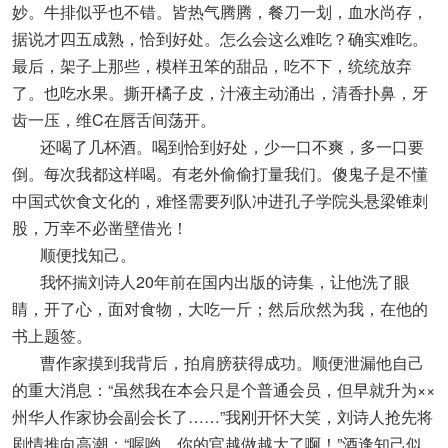
妙。牛排似乎也不错。皆热气腾腾，餐刀一划，血水尚存，
据说才四五成熟，恰到好处。怎么会这么难吃？确实难吃。
最后，架子上那些，模样丑笨的甜品，吃不下，统统放弃
了。也吃水果。撕开橘子皮，汁液主动涌出，清香扑鼻，牙
齿一压，维C在唇舌间荡开。
还喝了几杯酒。喝到恰到好处，少一口不爽，多一口要
倒。每次我都这样喝。有老外偷偷打量我们。傻鬼子是不懂
中国式饮食文化的，难怪需要列队冲进孔子学院头悬梁锥刺
股，万幸不必凿壁借光！
顺便找知己。
我怀揣刘诗人20年前在国内出版的诗集，让他洗了眼
睛，开了心，面对食物，大吃一斤；然后欣然为我，在他的
书上题签。
曹作家摸到我背后，拍肩膀获得成功。顺便泄漏他自己
的重大消息：“虽然我在本会只是个普通会员，但早就升为××
州华人作家协会副会长了……”我刚开怀大笑，刘诗人抢先将
剧情推向高潮：“喔哟，你的官越做越大了啊！”酒逢知己似