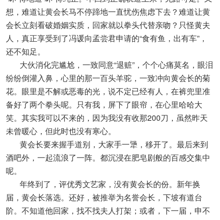
想，难道让黄会长马不停蹄地一直忧伤焦虑下去？难道让黄
会长立刻看破婚姻实质，回家就以拳头代替亲吻？只怪黄夫
人，真正享受到了冯谖向孟尝君申请的“食有鱼，出有车”，
还不知足。
大伙消化完尴尬，一致同意“退赃”，个个心痛莫名，眼泪
纷纷倒灌入鼻，心里的那一百头羊驼，一致冲向黄会长的菊
花。眼里是不解或恶毒的光，说不定已经有人，在裤兜里准
备好了两个拳头呢。只有我，屏下了眼帘，在心里哈哈大
笑。其实我可以不来的，因为我没有收那200刀，虽然昨天
未曾暖心，但此时也没有寒心。
黄会长要来握手道别，大家手一犟，移开了。最后来到
酒吧外，一起流浪了一阵。都沉浸在肥皂剧般的百感交集中
呢。
年终到了，评优秀文艺家，没有黄会长的份。新年换
届，黄会长落选。还好，被推举为名誉会长，下坡有道台
阶。不知道他回家，找不找夫人打架；或者，下一届，申不