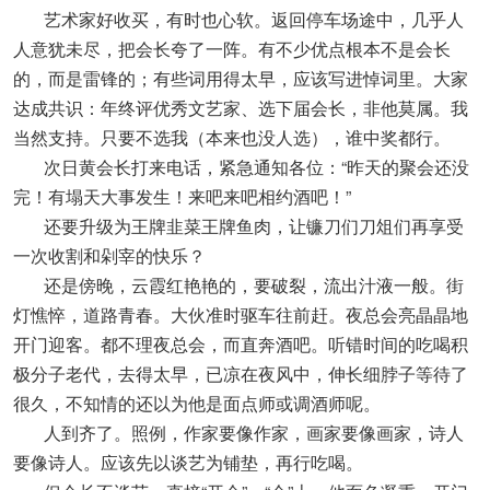
艺术家好收买，有时也心软。返回停车场途中，几乎人
人意犹未尽，把会长夸了一阵。有不少优点根本不是会长
的，而是雷锋的；有些词用得太早，应该写进悼词里。大家
达成共识：年终评优秀文艺家、选下届会长，非他莫属。我
当然支持。只要不选我（本来也没人选），谁中奖都行。
次日黄会长打来电话，紧急通知各位：“昨天的聚会还没
完！有塌天大事发生！来吧来吧相约酒吧！”
还要升级为王牌韭菜王牌鱼肉，让镰刀们刀俎们再享受
一次收割和剁宰的快乐？
还是傍晚，云霞红艳艳的，要破裂，流出汁液一般。街
灯憔悴，道路青春。大伙准时驱车往前赶。夜总会亮晶晶地
开门迎客。都不理夜总会，而直奔酒吧。听错时间的吃喝积
极分子老代，去得太早，已凉在夜风中，伸长细脖子等待了
很久，不知情的还以为他是面点师或调酒师呢。
人到齐了。照例，作家要像作家，画家要像画家，诗人
要像诗人。应该先以谈艺为铺垫，再行吃喝。