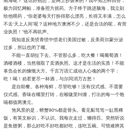
南海呢？”这话好熟悉，是网上抄袭来的？我不知怎样回答，
极力回忆网帖，准备照方抓药。方子终于跳进脑海，我立刻
给他喂药，“你老婆每天打扮得那么漂亮，长得又丰满，怎么
不去‘天上人间’呢？这种地方澳洲不少，还是合法的呢，有营
业执照！”他不再吭声。
我知道反美愤青愤中愤老们美国过敏，反美荷尔蒙分泌
过多，所以也闭了嘴。
不能一直胡扯下去。不管那么多，吃大餐！喝葡萄酒！
酒楼酒楼，当然领取了卖酒执照。这才是生活的实质！不能
辜负会长的慷慨大方。千言万语汇成动人心魂的两个字：
吃！喝！劝君更尽一杯酒，与尔同消万古愁！
是自助餐。各种海鲜，尽管吃够！没有仪式感。不需要
仪式感。香味在嘴里打转，在喉咙里纠缠，打出的每一个饱
嗝都值两澳元。
煞风景的是，螃蟹90%都是骨头。看见黏笃笃一缸黑稀
饭，有英文标识，不认识。我每次走过，懒得舀。突然听说
是鱼翅粥，那么好吃不好吃都好吃，连吃五碗。可惜难辨其