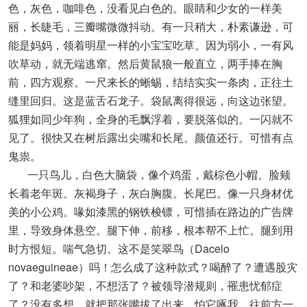
色，灰色，咖啡色，没看见白色的。眼睛和少女的一样美
丽，长睫毛，三瓣嘴微微抖动。有一只稍大，朴素谦逊，可
能是妈妈，领着明星一样的小宝宝吃草。因为弱小，一有风
吹草动，就无端逃窜。然后黄鼠狼一般直立，两手捧在胸
前，四方观察。一尺来长的蜥蜴，结结实实一条肉，正往土
缝里回归。这是蓝舌石龙子。袋鼠离得很远，向这边张望。
狐狸如同少年狗，全身的毛飘浮着，要脱落似的。一闪就不
见了。很快又在树后露出尖嘴和长尾。颜值还行。可惜有点
鬼祟。
一只鸟儿，白色大脑袋，像个鸡蛋，戴棕色小帽。脸颊
长着老年斑。灰褐身子，灰白胸腹。长尾巴。像一只身材优
美的小公鸡。喙如漆黑的钢铁梭镖，可惜插在路边的广告牌
里，导致身体悬空。腿下伸，前移，根本帮不上忙。腿到用
时方恨短。喘气急切。这不是笑翠鸟（Dacelo
novaeguineae）吗！怎么成了这种款式？喝醉了？遭遇股灾
了？和老婆吵架，不想活了？被领导潜规则，罹患忧郁症
了？没有多想，就把那张嘴拔了出来。怕它啄我，往前方一