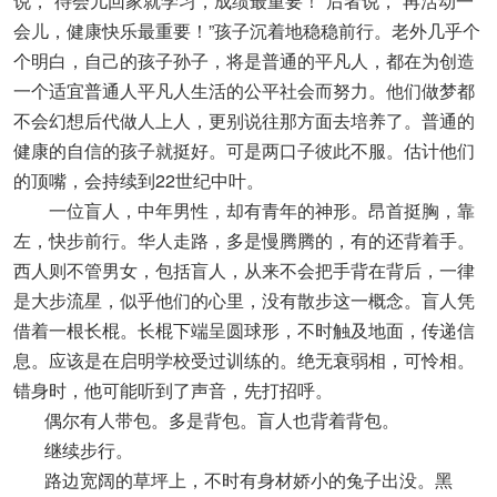
说，“待会儿回家就学习，成绩最重要！”后者说，“再活动一
会儿，健康快乐最重要！”孩子沉着地稳稳前行。老外几乎个
个明白，自己的孩子孙子，将是普通的平凡人，都在为创造
一个适宜普通人平凡人生活的公平社会而努力。他们做梦都
不会幻想后代做人上人，更别说往那方面去培养了。普通的
健康的自信的孩子就挺好。可是两口子彼此不服。估计他们
的顶嘴，会持续到22世纪中叶。
一位盲人，中年男性，却有青年的神形。昂首挺胸，靠
左，快步前行。华人走路，多是慢腾腾的，有的还背着手。
西人则不管男女，包括盲人，从来不会把手背在背后，一律
是大步流星，似乎他们的心里，没有散步这一概念。盲人凭
借着一根长棍。长棍下端呈圆球形，不时触及地面，传递信
息。应该是在启明学校受过训练的。绝无衰弱相，可怜相。
错身时，他可能听到了声音，先打招呼。
偶尔有人带包。多是背包。盲人也背着背包。
继续步行。
路边宽阔的草坪上，不时有身材娇小的兔子出没。黑