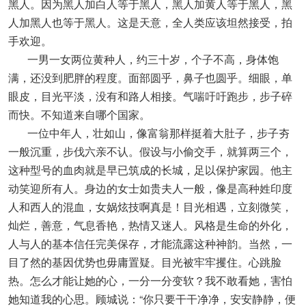
黑人。因为黑人加白人等于黑人，黑人加黄人等于黑人，黑
人加黑人也等于黑人。这是天意，全人类应该坦然接受，拍
手欢迎。
一男一女两位黄种人，约三十岁，个子不高，身体饱
满，还没到肥胖的程度。面部圆乎，鼻子也圆乎。细眼，单
眼皮，目光平淡，没有和路人相接。气喘吁吁跑步，步子碎
而快。不知道来自哪个国家。
一位中年人，壮如山，像富翁那样挺着大肚子，步子夯
一般沉重，步伐六亲不认。假设与小偷交手，就算两三个，
这种型号的血肉就是早已筑成的长城，足以保护家园。他主
动笑迎所有人。身边的女士如贵夫人一般，像是高种姓印度
人和西人的混血，女娲炫技啊真是！目光相遇，立刻微笑，
灿烂，善意，气息香艳，热情又迷人。风格是生命的外化，
人与人的基本信任完美保存，才能流露这种神韵。当然，一
目了然的基因优势也毋庸置疑。目光被牢牢攫住。心跳脸
热。怎么才能让她的心，一分一分变软？我不敢看她，害怕
她知道我的心思。顾城说：“你只要干干净净，安安静静，便