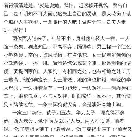
看得清清楚楚。”就是说她。我怕。赶紧移开视线。警告自
己：走！明知不可为而仍然祭上自己的灵魂，是大花痴！做
个戒绝人生欲望，一意孤行的人吧！做两分钟，贵夫人走
远，就行！
两位西人过来了。年龄不小，身材像年轻人一样。一人
遛一条狗。狗逢知己，不离不弃，蹦得欢。男士捏一个红色
小塑料袋，空的，随风张扬，有点像花。女士提着沉甸甸的
小塑料袋，一摇一甩。遛狗还惦记咸菜？噢，那是狗狗的便
便，要提回家的。人和狗，有相同之处，也有相通之处：男
士瘦高，他的狗瘦长；女士胖矮，她的狗也胖矮。年轻的华
人母亲，一边推着童车，一边跑步，一边遛狗——狗绳拴在
车上。眼帘低垂，不与人对视。时间紧迫，顾不上。其他遛
狗人陆续过往。一条中国狗都没有，全是澳洲本地土狗。
一家三口骑行。孩子四五岁。华人女子，漂亮得不像
妈。西人老公，像个“灵活就业”人员。两人在顶嘴。前者
说，“孩子穿得太薄了！”后者说，“孩子穿得太厚了！”前者又