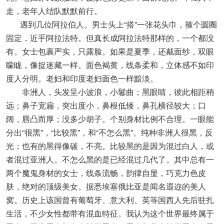
走，老年人结队默默前行。
遇到几位阿拉伯人。男士头上“搭”一张花头巾，箍个圆圈
固定，近乎阿拉法特。但真长成阿拉法特那样的，一个都没
有。女士包裹严实，只露脸。如果是夏季，还戴面纱，双眼
矇眬，像捉迷藏一样。面色褐黄，线条柔和，立体感不如印
度人分明。老妇和印度老妇面色一样黯淡。
非洲人，头发呈小波浪，小鬈曲；黑眼睛，彼此相距稍
远；鼻子宽扁，突出度小，鼻根低矮，鼻孔横径较大；口
阔，唇凸而厚；没多少胡子。个别身材比例不合理。一眼能
分出“很黑”，“比较黑”，和“不怎么黑”。纯种非洲人很黑，反
光；也有的黑得像碳，不亮。比较黑的是因为混过白人，或
者混过亚洲人。不怎么黑的是已经混过几代了。其中总有一
两个魔鬼身材的女士，线条流畅，韵律自显，巧克力色皮
肤，绝对的顶级美女。据悉埃塞俄比亚是闻名遐迩的美人
窝。历史上该国曾有葡萄牙、意大利、英等国西人先后驻扎
生活，不少女性都带有混血特征。我认为这个世界最终属于