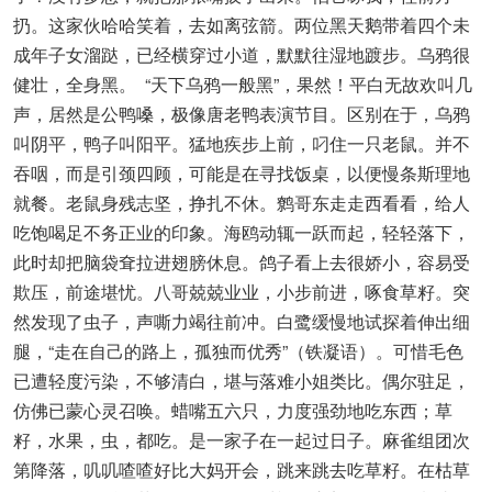
扔。这家伙哈哈笑着，去如离弦箭。两位黑天鹅带着四个未
成年子女溜跶，已经横穿过小道，默默往湿地踱步。乌鸦很
健壮，全身黑。 “天下乌鸦一般黑”，果然！平白无故欢叫几
声，居然是公鸭嗓，极像唐老鸭表演节目。区别在于，乌鸦
叫阴平，鸭子叫阳平。猛地疾步上前，叼住一只老鼠。并不
吞咽，而是引颈四顾，可能是在寻找饭桌，以便慢条斯理地
就餐。老鼠身残志坚，挣扎不休。鹩哥东走走西看看，给人
吃饱喝足不务正业的印象。海鸥动辄一跃而起，轻轻落下，
此时却把脑袋耷拉进翅膀休息。鸽子看上去很娇小，容易受
欺压，前途堪忧。八哥兢兢业业，小步前进，啄食草籽。突
然发现了虫子，声嘶力竭往前冲。白鹭缓慢地试探着伸出细
腿，“走在自己的路上，孤独而优秀”（铁凝语）。可惜毛色
已遭轻度污染，不够清白，堪与落难小姐类比。偶尔驻足，
仿佛已蒙心灵召唤。蜡嘴五六只，力度强劲地吃东西；草
籽，水果，虫，都吃。是一家子在一起过日子。麻雀组团次
第降落，叽叽喳喳好比大妈开会，跳来跳去吃草籽。在枯草