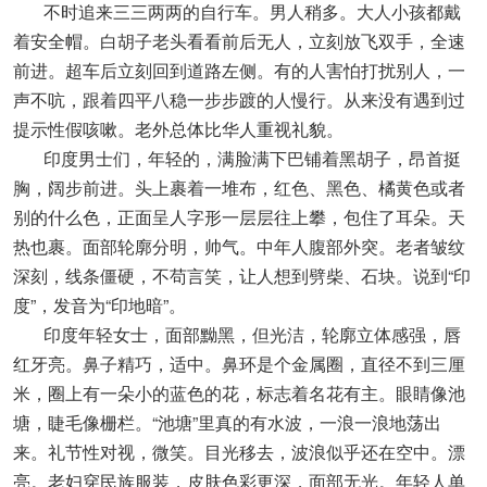
不时追来三三两两的自行车。男人稍多。大人小孩都戴
着安全帽。白胡子老头看看前后无人，立刻放飞双手，全速
前进。超车后立刻回到道路左侧。有的人害怕打扰别人，一
声不吭，跟着四平八稳一步步踱的人慢行。从来没有遇到过
提示性假咳嗽。老外总体比华人重视礼貌。
印度男士们，年轻的，满脸满下巴铺着黑胡子，昂首挺
胸，阔步前进。头上裹着一堆布，红色、黑色、橘黄色或者
别的什么色，正面呈人字形一层层往上攀，包住了耳朵。天
热也裹。面部轮廓分明，帅气。中年人腹部外突。老者皱纹
深刻，线条僵硬，不苟言笑，让人想到劈柴、石块。说到“印
度”，发音为“印地暗”。
印度年轻女士，面部黝黑，但光洁，轮廓立体感强，唇
红牙亮。鼻子精巧，适中。鼻环是个金属圈，直径不到三厘
米，圈上有一朵小的蓝色的花，标志着名花有主。眼睛像池
塘，睫毛像栅栏。“池塘”里真的有水波，一浪一浪地荡出
来。礼节性对视，微笑。目光移去，波浪似乎还在空中。漂
亮。老妇穿民族服装，皮肤色彩更深，面部无光。年轻人单