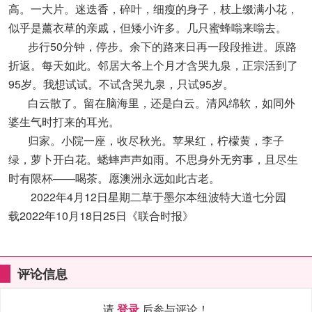
高。一大片。迷迭香，碎叶，细瘦的身子，枝上缀满小花，
似乎是薰衣草的亲戚，但矮小许多。几只蜜蜂嗡来嗡去。
步行50分钟，停步。余下的路来日再一段段推进。原路
折返。每天如此。邻居大爷上个月才含哭九泉，正宗活到了
95岁。我想试试。不试含哭九泉，只试95岁。
白云散了。留在脑海里，还是白云。清风绵软，如同外
婆生气时打来的耳光。
归家。小院一座，收尽秋光。苹果红，柠檬黄，李子
绿，萝卜开白花。蟋蟀声声如雨。不思身外无穷事，且尽生
时有限杯——喝茶。愿澳洲永远如此古老。
2022年4月12日星期二草于墨尔本纽波特大道七分园
载2022年10月18日25日《联合时报》
评论信息
请
登录
后参与评论！