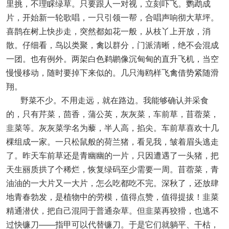
里挑，不理睬绿草。只要跟人一对视，立刻吓飞。鹦鹉成
片，开始新一轮歌唱，一只引领一帮，合唱声响彻大草坪。
喜鹊在树上快步走，突然都如花一般，从枝丫上开放，消
散。仔细看，鸟以类聚，禽以群分，门派清晰，绝不会混成
一团。也有例外。两架白色鹈鹕像沉甸甸的直升飞机，当空
慢慢移动，随时要掉下来似的。几只海鸥样飞禽借势紧随滑
翔。
野菜不少。不用走远，就在路边。我能够确认并采食
的，只有芹菜，茴香，蒲公英，灰灰菜，车前草，苜蓿菜，
韭菜等。灰灰菜学名为藜，半人高，掐尖。车前草喜欢十几
棵组成一家。一只松鼠般的荷兰猪，看见我，皱着眉头逃走
了。昨天车前草还是青幽幽的一片，只因遭遇了一头猪，把
天生丽质拱了个稀烂，恢复绿码至少需要一周。苜蓿菜，青
油油的一大片又一大片，怎么吃都吃不完。深秋了，还放肆
地青春勃发，是植物中的劳模，值得点赞，值得提拔！韭菜
精通潜伏，把自己混同于普通杂草。但韭菜再狡猾，也逃不
过快镰刀——指甲可以代替镰刀。于是它们就躺平、干枯，