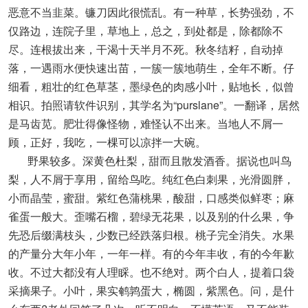
恶意不当韭菜。镰刀因此很慌乱。有一种草，长势强劲，不
仅路边，连院子里，草地上，总之，到处都是，除都除不
尽。连根拔出来，干渴十天半月不死。秋冬结籽，自动掉
落，一遇雨水便快速出苗，一簇一簇地萌生，全年不断。仔
细看，粗壮的红色草茎，墨绿色的肉感小叶，贴地长，似曾
相识。拍照请软件识别，其学名为“purslane”。一翻译，居然
是马齿苋。肥壮得像怪物，难怪认不出来。当地人不屑一
顾，正好，我吃，一棵可以凉拌一大碗。
野果较多。深黄色杜梨，甜而且散发酒香。据说也叫鸟
梨，人不屑于享用，留给鸟吃。纯红色白刺果，光滑圆胖，
小而晶莹，蜜甜。紫红色蒲桃果，酸甜，口感类似鲜枣；麻
雀蛋一般大。歪嘴石榴，碧绿无花果，以及别的什么果，争
先恐后缀满枝头，少数已经跌落归根。桃子完全消失。水果
的产量分大年小年，一年一样。有的今年丰收，有的今年歉
收。不过大都没有人理睬。也不绝对。两个白人，提着口袋
采摘果子。小叶，果实鹌鹑蛋大，椭圆，紫黑色。问，是什