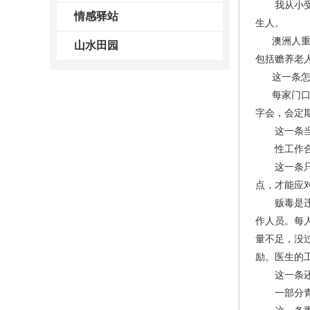
我从小受到
情感驿站
生人。
澳洲人重视
山水田园
包括赡养老
这一条怎么
每家门口都
字会，会定
这一条当天
性工作合法
这一条只接
点，才能应
贩毒是违法
作人员。每
量不足，没
励。医生的
这一条还是
一部分青年