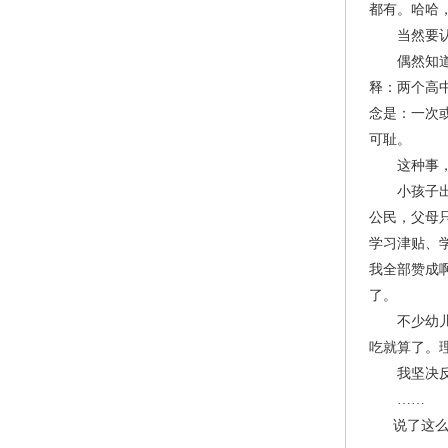
都有。哈哈
当然要认真
偶然知道了
释：两个高
念是：一次
可耻。
这种事，到
小孩子出生
公民，父母
学习津贴、
我全部赞成
了。
不少幼儿园
吃就算了。
我坚决反
……
说了这么多