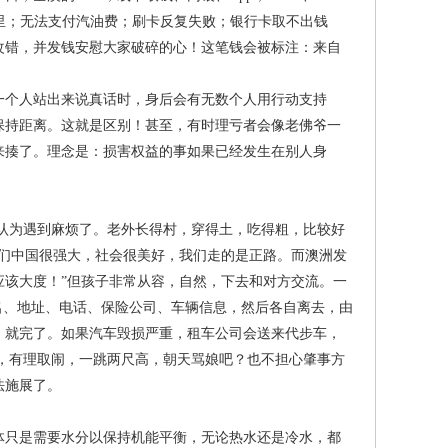
里；无法支付汽油费；刷卡反复失败；银行卡取不出钱
改错，并发钱安慰大家破碎的心！这笔钱会被标注：来自
个人站出来说真话时，身后会有无数个人用行动支持
保持距离。这就是区别！甚至，有时理亏者会像老佛爷一
来揍了。理念是：损害权益的事如果已经发生在别人身
。
为遇到麻烦了。老外长得村，穿得土，吃得粗，比较好
们中国很强大，社会很美好，我们走的是正路。而澳洲发
该大度！”但孩子非常从容，自然，下去和对方交流。一
名、地址、电话、保险公司、车辆信息，然后各自离去，由
，就完了。如果汽车毁损严重，租车公司会送来代步车，
，有理取闹，一跳两尺高，朝天骂娘吧？也不担心肇事方
法施展了。
只是需要水分以保持机能平衡，无论热水还是冷水，都