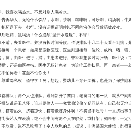
我喜欢喝热水。不反对别人喝冷水。
诉华人，无论什么饮品，水啊，茶啊，咖啡啊，可乐啊，鸡汤啊，牛奶
，把药送下去，都行。没有证据证明佐以不同的液体会导致药效改变。
吃药，乱喝汤！什么必须“温开水送服”，不睬！
适，去看医生。并没有长时间等候。传说排队十几二十天看不到病，是
迎接每一个患者；如果是宠物医院，医生则迎接每一位蛇，或狗、猪、猫
内，抹，由医生进行，揩，由患者进行。曾经我想多讨两张纸，医生说：“
而揩，还是由医生揩。医生无权让患者，为诊疗工作扫尾。再，患者——
又不怕你看！甚至不怕你比！
重隐私权，值得学！另，想起，婴幼儿不穿开叉裤，也是为了保护隐私
排队；两个人也排队。遇到新开了窗口，老窗口的那一队，就从中间断
不排队谁是丑八怪，谁老婆偷人——究竟偷没偷？疑罪从有，自己都无地
服，挤着热火，挤着凉快，挤着锻炼身体啊！不挤岂不吃亏！一旦挤出事
是街头艺人在表演，绝不会中间有两个人在吵架，或打架；如果有，一定
，不欣赏，岂不又吃亏了！令人欣慰的是，据说，非洲某国大使馆，乱得