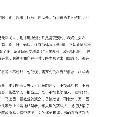
啊，都可以用于服药。理念是：当身体需要药物时，不
无耻谰言，是抹黑澳洲；只是需要预约。我说过多次：
、鸡、鱼、蛙、蜥蜴。还有新体验：做b超，不是要抹润滑
算了嘛，反正回家要洗澡！”而在澳洲，b超抹润滑剂，也
就是我，脱裤子和穿裤子时，医生居然出门回避了。都是
权呢！不过那一包便便，需要先兜在臀部散热，糟糕糟
开，排到新窗口去，不比短跑速度，不胡乱扑腾，不勇
自容。某些华人不怕当丑八怪，不怕老婆偷人，就嗜好乱
了，马上围一圈敬业的观众，尽情欣赏。而老外，万一围
活跃着敬业的当地劝架者。华人里的某些人，是把吵架打
更狂放激越，裤带挤脱，女的裤子挤掉，男的东西挤断的