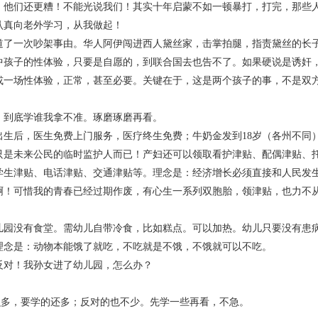
，他们还更糟！不能光说我们！其实十年启蒙不如一顿暴打，打完，那些
向老外学习，从我做起！
一次吵架事由。华人阿伊闯进西人黛丝家，击掌拍腿，指责黛丝的长子
中孩子的性体验，只要是自愿的，到联合国去也告不了。如果硬说是诱奸
或一场性体验，正常，甚至必要。关键在于，这是两个孩子的事，不是双
底学谁我拿不准。琢磨琢磨再看。
后，医生免费上门服务，医疗终生免费；牛奶金发到18岁（各州不同）
只是未来公民的临时监护人而已！产妇还可以领取看护津贴、配偶津贴、
学生津贴、电话津贴、交通津贴等。理念是：经济增长必须直接和人民发
啊！可惜我的青春已经过期作废，有心生一系列双胞胎，领津贴，也力不从心
没有食堂。需幼儿自带冷食，比如糕点。可以加热。幼儿只要没有患病
理念是：动物本能饿了就吃，不吃就是不饿，不饿就可以不吃。
对！我孙女进了幼儿园，怎么办？
，要学的还多；反对的也不少。先学一些再看，不急。