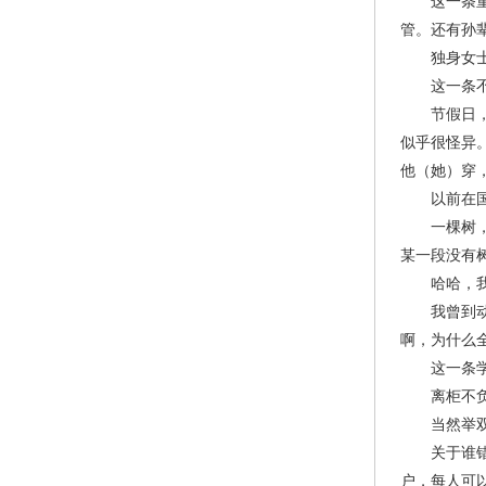
这一条重点
管。还有孙
独身女士不
这一条不怎
节假日，繁
似乎很怪异
他（她）穿
以前在国内
一棵树，原
某一段没有
哈哈，我家
我曾到动物
啊，为什么
这一条学不
离柜不负责
当然举双手
关于谁错谁负
户，每人可以