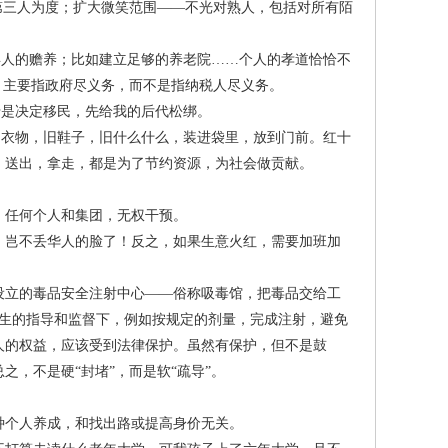
三人为度；扩大微笑范围——不光对熟人，包括对所有陌
人的赡养；比如建立足够的养老院……个人的孝道恰恰不
，主要指政府尽义务，而不是指纳税人尽义务。
是决定移民，先给我的后代松绑。
衣物，旧鞋子，旧什么什么，装进袋里，放到门前。红十
。送出，拿走，都是为了节约资源，为社会做贡献。
任何个人和集团，无权干预。
岂不丢华人的脸了！反之，如果生意火红，需要加班加
立的毒品安全注射中心——俗称吸毒馆，把毒品交给工
医生的指导和监督下，例如按规定的剂量，完成注射，避免
人的权益，应该受到法律保护。虽然有保护，但不是鼓
，不是硬“封堵”，而是软“疏导”。
个人养成，和找出路或提高身价无关。