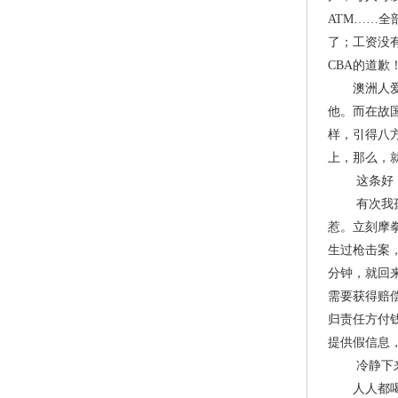
ATM……
了；工资没
CBA的道歉
澳洲人爱管
他。而在故
样，引得八
上，那么，
这条好！但
有次我孩子
惹。立刻摩
生过枪击案
分钟，就回
需要获得赔
归责任方付
提供假信息
冷静下来，
人人都喝冷