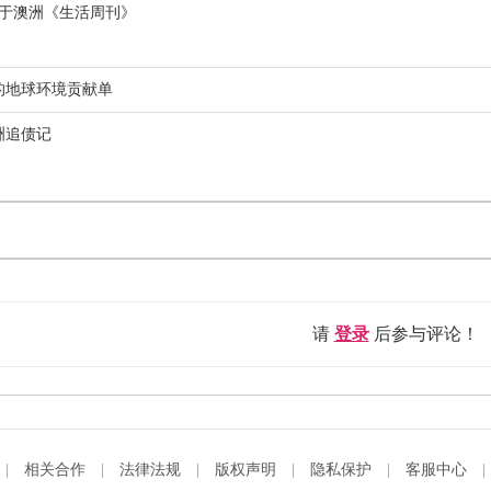
月载于澳洲《生活周刊》
的地球环境贡献单
洲追债记
请
登录
后参与评论！
|
相关合作
|
法律法规
|
版权声明
|
隐私保护
|
客服中心