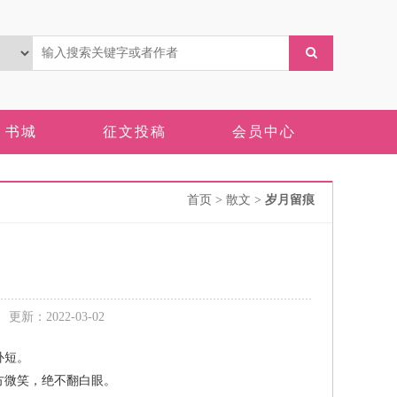
书城
征文投稿
会员中心
首页
> 散文 >
岁月留痕
新：2022-03-02
补短。
微笑，绝不翻白眼。