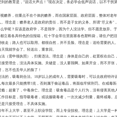
的教育是，“说话大声点！”现在决定，务必学会低声说话，以不干扰第
赡养，但重点不在个体的赡养，而在国家层面、政府层面，整体对老年
人。理念是：赡养老人是政府的责任，而不是子女的义务。所谓“尽义务”
学呢？应该是政府学，不是我学，因为个人没法学。但不愿意放弃。于
立着各具特色的信报箱，红十字会常往里面塞各色塑料袋，请住户把旧
期收走；路人也可以取用。都很自然，并不丢脸。理念是：送给需要的人
我就学会了。轻送出，重拿回。
（需申领执照），扫黄违法。理念是：身体是自己的，处置权在自己，
受理念，没法具体实施。关键是，没人要我啊。如果开业，而不开张，
对，岂不也丢华人的脸了！
的，吸毒则合法。18岁以上的成年人，需要吸毒时，可以去政府特许设
人每次最多只能携带3克，否则属于偷运毒品，将面临牢狱刑罚。在戒毒
过瘾；超量了，中毒身亡。理念是：吸食毒品是个人行为，没有侵害其他
工作目标是，指导吸毒者，或说服吸毒者，一次次减少剂量，最终戒毒。总之
只接受理念，不具体实施。
不上大学，甚至不上职业学院，而上专业技校。理念是：上大学是一种