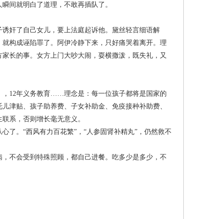
人瞬间就明白了道理，不敢再插队了。
诱奸了自己女儿，要上法庭起诉他。黛丝轻言细语解
，就构成诬陷罪了。阿伊冷静下来，只好痛哭着离开。理
方家长的事。女方上门大吵大闹，耍横撒泼，既失礼，又
，12年义务教育……理念是：每一位孩子都将是国家的
托儿津贴、孩子助养费、子女补助金、免疫接种补助费、
生联系，否则增长毫无意义。
了。“西风有力百花繁”，“人参固肾补精丸”，仍然救不
，不会受到特殊照顾，都自己进餐。吃多少是多少，不