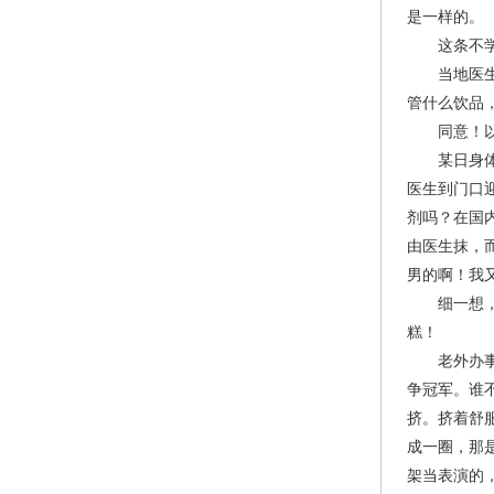
是一样的。
这条不学。
当地医生告
管什么饮品
同意！以后
某日身体不
医生到门口
剂吗？在国
由医生抹，
男的啊！我
细一想，尊
糕！
老外办事都
争冠军。谁
挤。挤着舒
成一圈，那
架当表演的