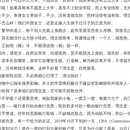
在于可以不上大学。于我而言，容易学！我本来就没有上过大学；也不
辈呢！如果其将来不愿意上大学，甚至不上职业学院，而上专业技校，支
少。单身女士养孩子，不少。没有道德负担，照样活得有滋有味。理念
么样！我们中国女士，还是走嫁人生孩子过日子的正道为好。
华街道上，有个别人光着上身跑步；超市里甚至也有人赤脚。我曾见过
。其实都没什么大惊小怪的。理念很简单，很通情达理：一个人，感觉热
，正如他（她）冷，不能强迫他（她）脱一样。
，感觉冷，自然会穿衣，但感觉热，是不敢脱光上身的。现在好，有榜
本长在哪里，就等它在哪里生根。行道树，树与树距离不等，不等就不
树，没有树就没有树。这样不好看？理念是：自然最美。
前院后院，不必再精心打理了，清洁就好！
中心报名领养彩鲫。本土的学雷锋积极分子建议把彩鲫留给外国友人—
全给我？原来他们的理念是：尽可能不拆散伙伴。
学呢？还需要思考。例如我家的小兔，一窝又一窝，每窝六七个，自己
——银行多付款由银行负责；取款机多付款一般由银行负责。理念是：
赞成。经常特意跑银行取钱，不缺钱也取点。因为动机不纯，所以一次
责，有一个给力的左证。2019年10月下旬的一天，CBA（Commonweal
拿到50刀！将在一周内打到大家的账户里。可是为什么呢？原来，10月17