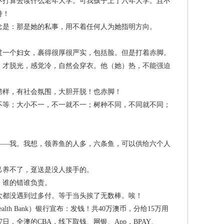
打算去读什么老年大学。可我孩子上了六年大学。且不
持！
是：那是她的私事，用不着任何人为她指明方向。
一个妇女，裹得很厚很严实，包括脸。但是打着赤脚。
，才脱光，感觉冷，自然会穿衣。他（她）热，不能强迫
样，有社会氛围，大胆开脱！也赤脚！
等；大小不一，不一就不一；树种不同，不同就不同；
—我。我想，领养鱼的人多，六条鱼，可以供给六个人
养不了，趸送是没人接手的。
谁的错谁负责。
都没遇到过多付。等于当头挨了无数棒。唉！
th Bank）银行宣布：发钱！共40万澳币，分给15万用
日，全澳的CBA，线下取钱、网银、App，BPAY、