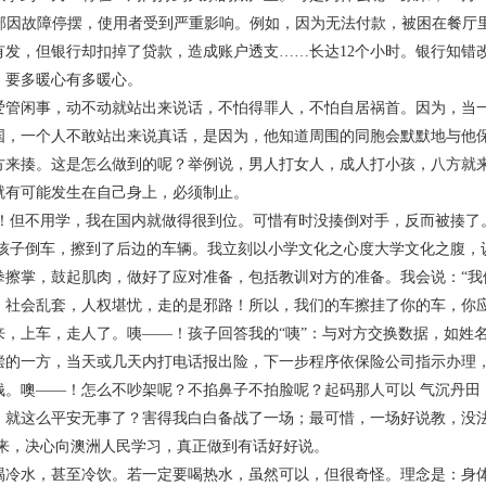
全部因故障停摆，使用者受到严重影响。例如，因为无法付款，被困在餐厅
有发，但银行却扣掉了贷款，造成账户透支……长达12个小时。银行知错
！要多暖心有多暖心。
闲事，动不动就站出来说话，不怕得罪人，不怕自居祸首。因为，当一
国，一个人不敢站出来说真话，是因为，他知道周围的同胞会默默地与他
方来揍。这是怎么做到的呢？举例说，男人打女人，成人打小孩，八方就
就有可能发生在自己身上，必须制止。
不用学，我在国内就做得很到位。可惜有时没揍倒对手，反而被揍了
倒车，擦到了后边的车辆。我立刻以小学文化之心度大学文化之腹，认
拳擦掌，鼓起肌肉，做好了应对准备，包括教训对方的准备。我会说：“我
，社会乱套，人权堪忧，走的是邪路！所以，我们的车擦挂了你的车，你应
来，上车，走人了。咦——！孩子回答我的“咦”：与对方交换数据，如姓
偿的一方，当天或几天内打电话报出险，下一步程序依保险公司指示办理
钱。噢——！怎么不吵架呢？不掐鼻子不拍脸呢？起码那人可以 气沉丹田
，就这么平安无事了？害得我白白备战了一场；最可惜，一场好说教，没
决心向澳洲人民学习，真正做到有话好好说。
水，甚至冷饮。若一定要喝热水，虽然可以，但很奇怪。理念是：身体