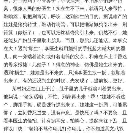
来。并且做到了不耸鼻子，不皱眉头，不怕累不怕脏不怕
臭，很像人民的好医生！实在生不下来，就请闲人来帮忙，
敲响篙，刷把刷筲箕，呼唤，达到催生的目的。据说难产的
娃娃是猪狗转世，敲动竹响篙，可以把懒猪懒狗引出来；刷
筲箕（做饭了），也可以把馋猪馋狗引出来。仍然不行，她
还能从产妇肚子里取出胎儿，而且，那胎儿还能活。本事实
在大！遇到“顺生”，李医生就用颤抖的手托起大喊大叫的婴
儿，向一旁端着油灯或打着电筒的父亲，和瘫在床上半昏迷
的母亲报捷：儿娃子！！得意的神态，仿佛是她生出来的。
遇到“横生”，娃娃是出不来的。只消李医生扳一扳，就顺着
出来了。有的还没到生的时候，先发现了，提前扳，更好。
某村妇还在山上干活，肚子里的儿子就嚷叫着要出来。
他妈说：“老实话嘞，不忙。到家再出来！乖！”娃娃不听这
个，脚踢手抓，硬是强行拱出来了。娃娃这一折腾，可能累
惨了，立刻昏死过去，没有声息。是快死了吗？不要急，且
看李医生的怪招。计有搧耳光，拍脚心，提起来往下厾，且
伴以口诀：“老娘不骂你龟儿打你龟儿，你不知道我文武双