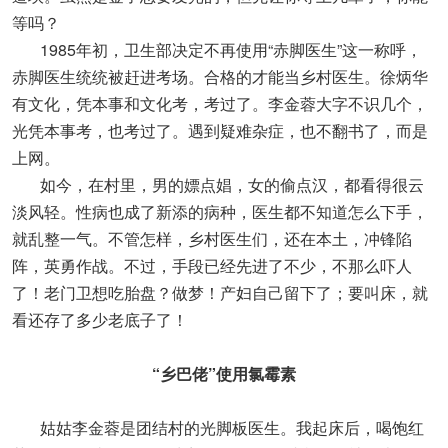
等吗？
1985年初，卫生部决定不再使用“赤脚医生”这一称呼，
赤脚医生统统被赶进考场。合格的才能当乡村医生。徐炳华
有文化，凭本事和文化考，考过了。李金蓉大字不识几个，
光凭本事考，也考过了。遇到疑难杂症，也不翻书了，而是
上网。
如今，在村里，男的嫖点娼，女的偷点汉，都看得很云
淡风轻。性病也成了新添的病种，医生都不知道怎么下手，
就乱整一气。不管怎样，乡村医生们，还在本土，冲锋陷
阵，英勇作战。不过，手段已经先进了不少，不那么吓人
了！老门卫想吃胎盘？做梦！产妇自己留下了；要叫床，就
看还存了多少老底子了！
“乡巴佬”使用氯霉素
姑姑李金蓉是团结村的光脚板医生。我起床后，喝饱红