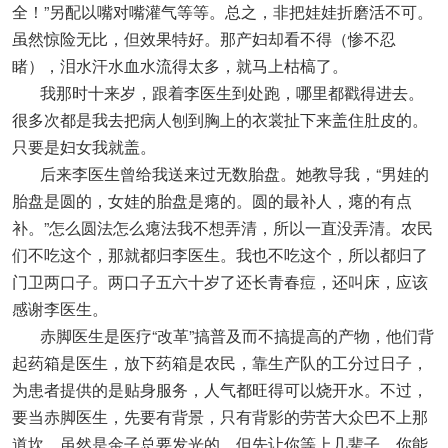
全！”另配以嘴对嘴灌气等等。总之，非把娃娃折磨活不可。
虽然惊险无比，但效果特好。那产妇却看不得（惨不忍
睹），泪水汗水血水流得太多，就马上枯槁了。
我那时十来岁，跟着李医生到处跑，哪里都戳得进去。
很多次都是我去把病人刨到胸上的衣裳扯下来盖住肚皮的。
只要是妇女我就盖。
后来李医生曾给我送来过无数胎盘。她教导我，“男娃的
胎盘是圆的，女娃的胎盘是瘪的。圆的最补人，瘪的有点
补。”怎么圆法怎么瘪法我不想弄清，所以一直没弄清。农民
们不吃这个，那就都归李医生。我也不吃这个，所以都归了
门卫两口子。两口子五六十岁了还长青春痘，还叫床，应该
感谢李医生。
赤脚医生是医疗“改革”搞普及而不搞提高的产物，他们背
起药箱是医生，放下药箱是农民，靠生产队的工分过日子，
为患者提供的是贴身服务，人气都旺得可以烧开水。不过，
要当赤脚医生，先要有背景，只有背影的劳苦大众巴不上那
道坎。虽然是金子总要发光的，但先让你等上几辈子，你能