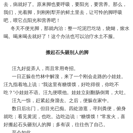
去，病就好了。原来脚也要呼吸，要阳光，要营养。那么，
我们，光着脚，到刚刚犁开的鲜土里去，让可怜的脚呼吸
吧，喂它点阳光和营养吧！
冬天不便光脚，那就内治：整一坨泥巴圪垯，烧煳，焌水
喝。喝来喝去就好了！这个办法也可以治疗水土不服。
搬起石头砸别人的脚
汪九好捉弄人，而且常用奇招。
一日正躲在竹林中解溲，来了一个刚会走路的小娃娃。
汪九指着地上说：“我这里有糖馍馍，好吃得很，你吃不
吃？”小娃娃不语。汪九便喂他。娃娃立刻翻肠倒胃，大吐。
汪九一惊，赶紧起身溜去。之后，便躲在家中。
数日后出门，但目光已痴。四处游逛，寻到粪便，俯身
就吃；看见黄泥，也吃。边吃边说：“糖馍馍！”常发火，喜
好搬起石头砸别人的脚；多有误，往往伤了自己。
至今如此。