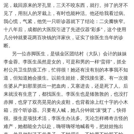
泥，栽回原来的牙孔里，三天不咬东西，就行。掉了的牙不
见了，用别人的牙栽上，有时也能种活。他还给我看过病。
我心慌，气紧，他凭一只听诊器就下了结论：二尖瓣狭窄。
十八年后，成都的大医院引进了先进仪器“彩多”，这个使用
几分钟就要花两百块钱的洋家伙，证实了徐医生当年的诊
断。
另一位赤脚医生，是镇金区团结村（大队）会计的妹妹
李金蓉。李医生虽然是女的，可是和男的一样“蛮得”，抓全
村公共卫生防疫工作，忙得很！她还有没有别的本事我不知
道，但知道她会接生。以前生娃娃，爱找接生婆。有一次接
生婆从产妇那里抓出一把血肉，又塞进去，还是死了人。后
来就没有生意了，都找医生。李医生也是矮敦敦的，也没打
赤脚，也穿了双亮晃晃的尖皮鞋，也背着涂上红十字的小木
箱，捏个听诊器。只要有人喊，她几分钟就“滚”拢了，快得
很。接生是项技术活，李医生办法多。无论怎样稀奇古怪的
难产，她都能全力以赴，嗨呀嗨呀地喊着号，把娃娃拖出