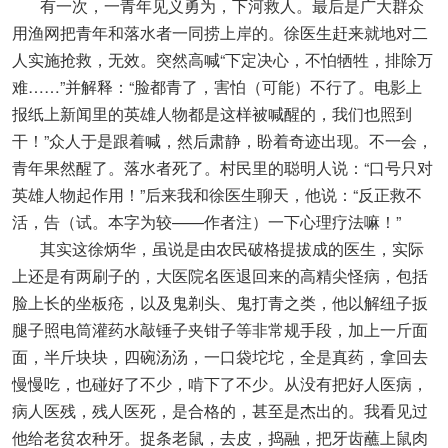
有一次，一青年见义勇为，下河救人。最后是广大群众
用渔网把青年和落水者一同捞上岸的。徐医生赶来就地对二
人实施抢救，无效。突然高喊“下定决心，不怕牺牲，排除万
难……”并解释：“脸都青了，害怕（可能）不行了。电影上
报纸上新闻里的英雄人物都是这样被喊醒的，我们也照到
干！”众人于是跟着喊，然后肃静，盼着奇迹出现。不一会，
青年果然醒了。落水者死了。村民里的聪明人说：“口号只对
英雄人物起作用！”后来我和徐医生聊天，他说：“反正救不
活，告（试。本字为较——作者注）一下心理疗法嘛！”
其实这徐炳华，虽说是由农民破格提拔成的医生，实际
上还是有两刷子的，大医院名医退回来的高精尖怪病，包括
脸上长的坐板疮，以及鬼剃头、鬼打青之类，他以解纽子扳
腿子照电筒灌药水敲锤子夹钳子等非常规手段，加上一斤面
面，半斤块块，四碗汤汤，一口袋坨坨，全是真药，拿回去
慢慢吃，也碰好了不少，啃下了不少。从没有把好人医病，
病人医残，残人医死，是合格的，甚至是杰出的。我看见过
他给老贫农种牙。捉条老鼠，去皮，捣融，把牙齿蘸上鼠肉