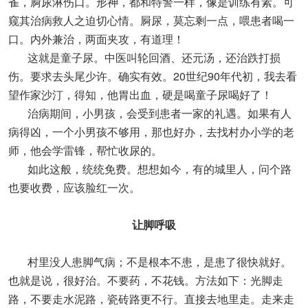
雀，屙尿淋伤口。形神，都和特警一样，像是训练有素。可
窥其治病救人之迫切心情。屙尿，莫忘剩一点，喂患者喝一
口。内外兼治，两面夹攻，有道理！
这就是童子尿。中医叫轮回酒、还元汤，还治跌打损
伤。要求去头尾少许。确实有效。20世纪90年代初，我去看
望作家沙汀，得知，他胃出血，硬是喝童子尿喝好了！
治病期间，小男孩，会受到患者一家的礼遇。如果有人
病得凶，一个小男孩不够用，那也好办，去找村办小学的老
师，他会学雷锋，帮忙收尿的。
如此这般，统统免费。想想如今，有的城里人，问个路
也要收费，应该脸红一次。
让脚呼吸
村里没人患脚气病；不是根本不患，是患了很快就好。
也就是说，很好治。不要药，不花钱。方法如下：光脚走
路，不要走水泥路，瓷砖路更不行。直接去地里走。走来走