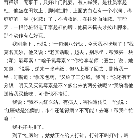
苕稀饭，无事干，只好出门乱耍。有人喊我。是社员李起
杠。他坐在田坎上，脚侧红肿，上面的白点有一个小洞，稀
鲊鲊的，灌（化脓）了，不肯收疤，在往外面涌脓。前些
天，一根竹桩戳进了李起杠的脚，他摇来摇去才拔出脚来。
那个动作有点好玩。
我刚坐下，他说：“一包烟八分钱，今天我不吃烟了！”我
莫名其妙。他又说：“老实话嘞，起去，别尽坐，帮我买一块
（颗）氯霉素！”“啥子氯霉素？”“你给李老师（医生）说，她
知道。”说罢，递来一张草纸，但马上要了回去，撕给我一
半，叮嘱道：“拿来包药。”又给了三分钱。我问：“你还有五
分钱，明天又买氯霉素是不？多出来的两分钱呢？”我盼着他
送给我买糖吃，可惜他不接话。
我说：“我不去红医站。有病人，害怕遭传染！”他说：
“红医站是治病的，咋个还能得病？不可能！去嘛！帮我个忙
嘛！”
我不好再推了。
到了“红医站”，姑姑正在给人打针。打针不叫打针，叫