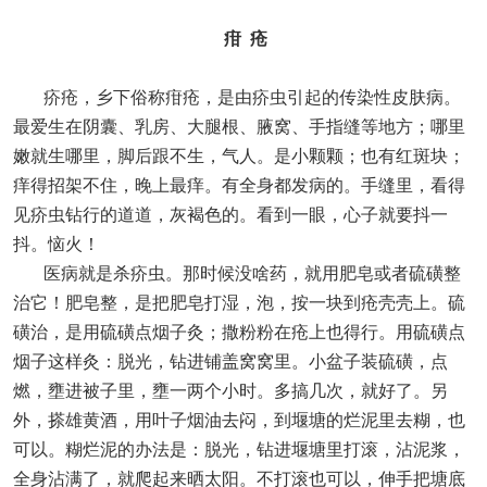
疳 疮
疥疮，乡下俗称疳疮，是由疥虫引起的传染性皮肤病。
最爱生在阴囊、乳房、大腿根、腋窝、手指缝等地方；哪里
嫩就生哪里，脚后跟不生，气人。是小颗颗；也有红斑块；
痒得招架不住，晚上最痒。有全身都发病的。手缝里，看得
见疥虫钻行的道道，灰褐色的。看到一眼，心子就要抖一
抖。恼火！
医病就是杀疥虫。那时候没啥药，就用肥皂或者硫磺整
治它！肥皂整，是把肥皂打湿，泡，按一块到疮壳壳上。硫
磺治，是用硫磺点烟子灸；撒粉粉在疮上也得行。用硫磺点
烟子这样灸：脱光，钻进铺盖窝窝里。小盆子装硫磺，点
燃，壅进被子里，壅一两个小时。多搞几次，就好了。另
外，搽雄黄酒，用叶子烟油去闷，到堰塘的烂泥里去糊，也
可以。糊烂泥的办法是：脱光，钻进堰塘里打滚，沾泥浆，
全身沾满了，就爬起来晒太阳。不打滚也可以，伸手把塘底