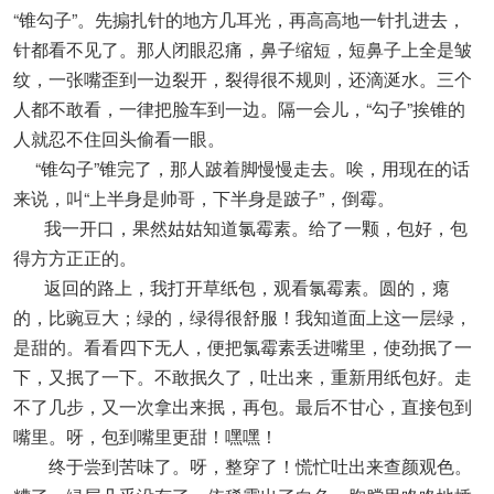
“锥勾子”。先搧扎针的地方几耳光，再高高地一针扎进去，
针都看不见了。那人闭眼忍痛，鼻子缩短，短鼻子上全是皱
纹，一张嘴歪到一边裂开，裂得很不规则，还滴涎水。三个
人都不敢看，一律把脸车到一边。隔一会儿，“勾子”挨锥的
人就忍不住回头偷看一眼。
“锥勾子”锥完了，那人跛着脚慢慢走去。唉，用现在的话
来说，叫“上半身是帅哥，下半身是跛子”，倒霉。
我一开口，果然姑姑知道氯霉素。给了一颗，包好，包
得方方正正的。
返回的路上，我打开草纸包，观看氯霉素。圆的，瘪
的，比豌豆大；绿的，绿得很舒服！我知道面上这一层绿，
是甜的。看看四下无人，便把氯霉素丢进嘴里，使劲抿了一
下，又抿了一下。不敢抿久了，吐出来，重新用纸包好。走
不了几步，又一次拿出来抿，再包。最后不甘心，直接包到
嘴里。呀，包到嘴里更甜！嘿嘿！
终于尝到苦味了。呀，整穿了！慌忙吐出来查颜观色。