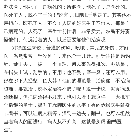
办法医，他死了，是病死的；给他医，他死了，是医死的。
医死了人，脱不了手的！”说完，甩脚甩手地走了。其实他不
用担心。医死了人？不会！人民的好医生干不出来。那是自
己病死的。人死了，医生忙前忙后，非常卖力。农民不好责
怪他们。何况活着的人，以后还要靠他们治病呢！
对徐医生来说，普通的伤风、咳嗽，常见的外伤，才好
医。当然常常一针没见血，来他个十几针。那针往往是钩钩
针。栽进去，一拔，一个血珠。所以事先得挑选。办法是，
在指头上试，刮手的，不用；也不丢，磨一磨，还可以用。
好在乡下人经整，也大器！他们的理论是：治病痛，不治病
也痛，那就治，说不定治得不痛了呢！退一步说，就算病没
治断根，但把病治得不敢来，也可以呀！就这样，一大批前
仆后继的勇士，提升了赤脚医生的水平！有的赤脚医生随身
带着书，可以让病人稍等，溜到一边去，翻书。也可以坦然
当着病人的面进行，病人从不介意。这就是所谓“翻书医
生”。