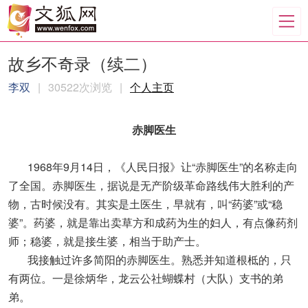
故乡不奇录（续二）
李双
|
30522次浏览
|
个人主页
赤脚医生
1968年9月14日，《人民日报》让“赤脚医生”的名称走向
了全国。赤脚医生，据说是无产阶级革命路线伟大胜利的产
物，古时候没有。其实是土医生，早就有，叫“药婆”或“稳
婆”。药婆，就是靠出卖草方和成药为生的妇人，有点像药剂
师；稳婆，就是接生婆，相当于助产士。
我接触过许多简阳的赤脚医生。熟悉并知道根柢的，只
有两位。一是徐炳华，龙云公社蝴蝶村（大队）支书的弟
弟。