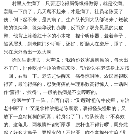
村里人生病了，只要还吃得屙得饿得做得，就是没病。
轰隆一下倒了，几天爬不起来，才是病了。社员老陈受了
伤，倒下起不来，是真病了。生产队长到大队部请来了矮敦
敦的徐炳华。徐炳华没打赤脚，反而穿了双亮晃晃的尖皮
鞋。他背上涂着红十字的小木箱，捏个听诊器，耸着鼻子，
皱紧眉头，到老陈门外听听，还好，断肠人在磨牙，睡了，
只在床外悬出一双大脚。
徐医生走进去，大声说：“我给你这害裹脚瘟的，每天出
不了门，扯伸吃扯伸睡的看病来啰。”边说边在老陈身上左按
一回，右敲一下。老陈赶快醒来，痛得惊叫唤。农民是很吃
得苦，最吃得痛的，忍受疼痛的生理系数高得惊人，土话叫
作“蛮得”，“挨得”，一般的伤病是不会哼哼的。
徐医生忙了一阵，自言自语：“又遇到‘祖传牛皮癣，专治
老中医’了！”至尾拿棉纱把老陈裹紧，裹得怪头怪脑的；又
放下一盒粘糊糊的药膏，转身出了门，给队长说：“不奏效
的。这龟儿，两根脚杆都断㞗啰，腰杆也不得行啰，周身焮
起了好多大疡子，要拐火的！不好医。咋个拿捏分寸嘛?没