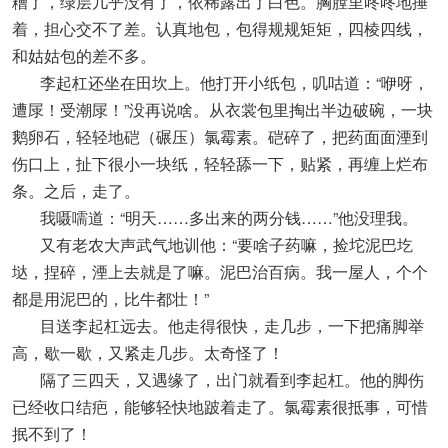
糟了，绿层几乎没有了，依稀露出了白色。胸膛里咚咚地捶
着，担心交不了差。认真地包，包得规规矩矩，四棱四线，
和姑姑包的差不多。
李起杠还坐在田坎上。他打开小纸包，叽咕道：“咿呀，
遭㞗！受潮㞗！”没再说啥。从衣裳包里掏出半边破碗，一块
鹅卵石，轻轻地硙（碾压）氯霉素。硙碎了，把药面面湮到
伤口上，扯下很小一块纸，轻轻舔一下，贴紧，再缠上烂布
条。之后，走了。
我嗫嚅道：“明天……多出来的两分钱……”他没理我。
又有老农大声武气地训他：“要啥子药嘛，捡坨泥巴圪
垯，捏碎，湮上去就是了嘛。泥巴治百病。我一屋人，个个
都是用泥巴的，比牛都壮！”
目送李起杠远去。他走得很快，走几步，一下把痛脚举
高，歇一歇，又紧走几步。太奇怪了！
隔了三四天，又遇缘了，出门就看到李起杠。他的脚伤
已经收口结疤，能够轻快地跛着走了。氯霉素很抵事，可惜
抿不到了！