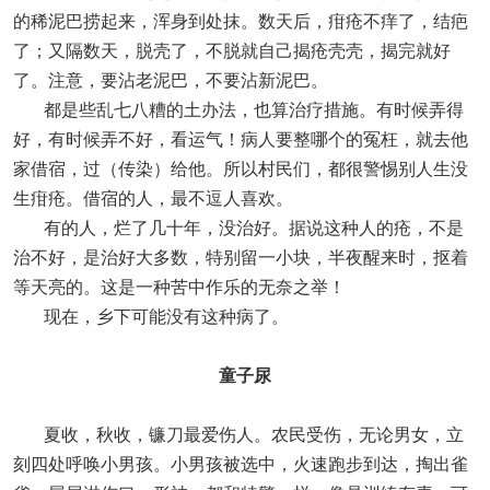
的稀泥巴捞起来，浑身到处抹。数天后，疳疮不痒了，结疤
了；又隔数天，脱壳了，不脱就自己揭疮壳壳，揭完就好
了。注意，要沾老泥巴，不要沾新泥巴。
都是些乱七八糟的土办法，也算治疗措施。有时候弄得
好，有时候弄不好，看运气！病人要整哪个的冤枉，就去他
家借宿，过（传染）给他。所以村民们，都很警惕别人生没
生疳疮。借宿的人，最不逗人喜欢。
有的人，烂了几十年，没治好。据说这种人的疮，不是
治不好，是治好大多数，特别留一小块，半夜醒来时，抠着
等天亮的。这是一种苦中作乐的无奈之举！
现在，乡下可能没有这种病了。
童子尿
夏收，秋收，镰刀最爱伤人。农民受伤，无论男女，立
刻四处呼唤小男孩。小男孩被选中，火速跑步到达，掏出雀