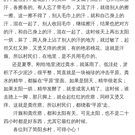
汗，各擦各的。有人忘了带毛巾，又流了汗，就借别人的擦
一擦。这一擦不得了，别人毛巾上的汗，就和自己身上的
汗，混在一起了。别人收回毛巾，继续擦汗，结果也把对方
的汗，和自己身上的汗，混在一起了。这时候天上再出太阳
一烘，坏了，两人身上沾了别人的汗的地方，就过敏了，起
些又红又肿，又烫又痒的虎斑，有的艳若桃花。这就是汗
癍。所以村民们，在地里，是不共用毛巾的。
还是夏季。刚给地里浇过粪水，就落雨了。低洼处，淤
积了不少泥沙，很平整，简直就是一块袖珍的冲击平原。粪
水的精华，都躲在“平原”里面。如果是阴天，精华很老实；
如果太阳一烘，精华发酵了，就变成害人精了。这时候，谁
去蹅上一脚，那只脚上，就会起红红的疙瘩，同样又烫又
痒。这就是粪疙瘩。所以村民们，都绕着“平原”走。
汗癍和粪疙瘩，都和太阳有关。可见太阳，也不是二十
四小时都是好东西，尤其它最红的时候。
各位到了简阳乡村，可得小心！