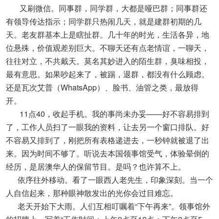
又刷微信。同事群，同学群，大都是哑巴群；同事群还
有领导传达指示；同学群只热闹几天，就是建群初期的几
天。老友群基本上是瞎扯群。几十年的时光，生活各异，地
位悬殊，价值观差别巨大。不聊天还有点老情谊，一聊天，
往往对立，不共戴天。莫名其妙进入的陌生群，臭味相投，
最有意思。如果吵起来了，被踢，退群，都没有什么顾虑。
还是瓦次艾普（WhatsApp）、脸书、油管之类，最放得
开。
11点40，收起手机。我的事尚未办妥——好不容易排到
了，工作人员扫了一眼我的资料，让去另一个窗口排队。好
不容易又排到了，刚把所有表格递进去，一秒钟就被退了出
来。因为时间不够了。听说去本国领事馆受气，体验晕倒的
经历，是居澳华人的保留节目。是吗？也许算不上。
依序往外移动。看了一眼西人老先生，印象深刻。当一个
人自信起来，那种眼神散发出的光你会过目难忘。
老天开始下大雨。人们互相叮嘱着“下午再来”。领事馆外