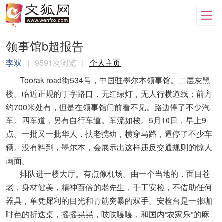
领事馆b超报告
李双
|
9591次浏览
|
个人主页
Toorak road街534号，中国驻墨尔本领事馆。二层灰黑
楼。临近正规的丁字路口，无红绿灯，无人行横道线；前方
约700米处有，但是在领事馆门前看不见。路边停了不少汽
车。四车道，另有自行车道。车流如梭。5月10日，早上9
点。一批又一批华人，扶老携幼，横穿马路，逼停了不少车
辆。没有料到，墨尔本，会展示出这样违反交通规则的惊人
画面。
排队进一楼大厅。有点像机场。由一个当地的，面目苍
老，身材健美，精神百倍的老先生，手工安检，不借助任何
器具，单凭犀利的目光和青筋突暴的双手。安检台是一张咖
啡色的折迭桌，摇摇晃晃，吱吱嘎嘎，和国内“农家乐”的麻