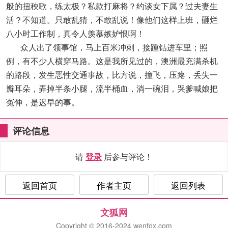
般的扭秧歌，练太极？私款打麻将？约谈女下属？过夫妻生
活？不知道。只敢乱猜，不敢乱说！像他们这样上班，砸烂
八小时工作制，真令人羡慕嫉妒恨啊！
众人出了领事馆，马上百米冲刺，接踵钻进车里；照
例，有不少人横穿马路。这是我所见过的，澳洲最充满杀机
的路段，发生恶性交通事故，比方说，撞飞，压瘪，丢失一
瓣耳朵，弄掉半条小腿，流半桶血，淌一碗泪，哭爹喊娘把
冤伸，是迟早的事。
评论信息
请
登录
后参与评论！
返回首页
作者主页
返回列表
文狐网
Copyright © 2016-2024 wenfox.com