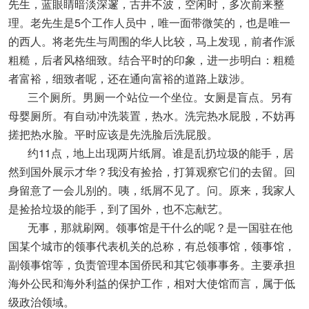
先生，蓝眼睛暗淡深邃，古井不波，空闲时，多次前来整
理。老先生是5个工作人员中，唯一面带微笑的，也是唯一
的西人。将老先生与周围的华人比较，马上发现，前者作派
粗糙，后者风格细致。结合平时的印象，进一步明白：粗糙
者富裕，细致者呢，还在通向富裕的道路上跋涉。
三个厕所。男厕一个站位一个坐位。女厕是盲点。另有
母婴厕所。有自动冲洗装置，热水。洗完热水屁股，不妨再
搓把热水脸。平时应该是先洗脸后洗屁股。
约11点，地上出现两片纸屑。谁是乱扔垃圾的能手，居
然到国外展示才华？我没有捡拾，打算观察它们的去留。回
身留意了一会儿别的。咦，纸屑不见了。问。原来，我家人
是捡拾垃圾的能手，到了国外，也不忘献艺。
无事，那就刷网。领事馆是干什么的呢？是一国驻在他
国某个城市的领事代表机关的总称，有总领事馆，领事馆，
副领事馆等，负责管理本国侨民和其它领事事务。主要承担
海外公民和海外利益的保护工作，相对大使馆而言，属于低
级政治领域。