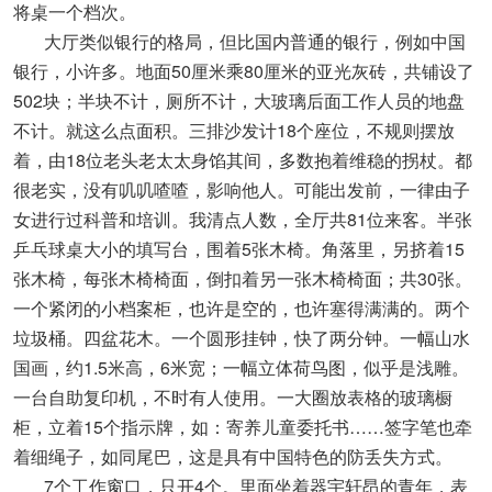
将桌一个档次。
大厅类似银行的格局，但比国内普通的银行，例如中国
银行，小许多。地面50厘米乘80厘米的亚光灰砖，共铺设了
502块；半块不计，厕所不计，大玻璃后面工作人员的地盘
不计。就这么点面积。三排沙发计18个座位，不规则摆放
着，由18位老头老太太身馅其间，多数抱着维稳的拐杖。都
很老实，没有叽叽喳喳，影响他人。可能出发前，一律由子
女进行过科普和培训。我清点人数，全厅共81位来客。半张
乒乓球桌大小的填写台，围着5张木椅。角落里，另挤着15
张木椅，每张木椅椅面，倒扣着另一张木椅椅面；共30张。
一个紧闭的小档案柜，也许是空的，也许塞得满满的。两个
垃圾桶。四盆花木。一个圆形挂钟，快了两分钟。一幅山水
国画，约1.5米高，6米宽；一幅立体荷鸟图，似乎是浅雕。
一台自助复印机，不时有人使用。一大圈放表格的玻璃橱
柜，立着15个指示牌，如：寄养儿童委托书……签字笔也牵
着细绳子，如同尾巴，这是具有中国特色的防丢失方式。
7个工作窗口，只开4个。里面坐着器宇轩昂的青年，表