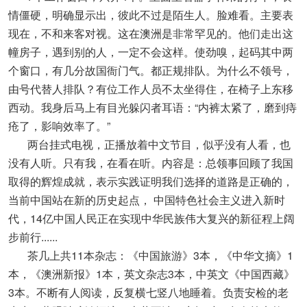
情僵硬，明确显示出，彼此不过是陌生人。脸难看。主要表
现在，不和来客对视。这在澳洲是非常罕见的。他们走出这
幢房子，遇到别的人，一定不会这样。使劲嗅，起码其中两
个窗口，有几分故国衙门气。都正规排队。为什么不领号，
由号代替人排队？有位工作人员不太坐得住，在椅子上东移
西动。我身后马上有目光躲闪者耳语：“内裤太紧了，磨到痔
疮了，影响效率了。”
两台挂式电视，正播放着中文节目，似乎没有人看，也
没有人听。只有我，在看在听。内容是：总领事回顾了我国
取得的辉煌成就，表示实践证明我们选择的道路是正确的，
当前中国站在新的历史起点， 中国特色社会主义进入新时
代，14亿中国人民正在实现中华民族伟大复兴的新征程上阔
步前行......
茶几上共11本杂志：《中国旅游》3本，《中华文摘》1
本，《澳洲新报》1本，英文杂志3本，中英文《中国西藏》
3本。不断有人阅读，反复横七竖八地睡着。负责安检的老