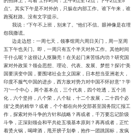
的招牌上，写着“工作时间：上午9点至12点；下午2点至5
点”。其实下午是不对外的，只躲在内部工作。谁下午来，谁
跑冤枉路。没有文字提示。
我说：“下午不上班，别来了。”他们不信。眼神像是在埋
怨我撒谎。
边走边想：一周七天，领事馆周六周日关门，周一至周
五下午也关门。即，一周只有五个半天对外工作。其他时间
干什么呢？这很让人抠脑壳！在关起门来苦练内功？研究国
家对外政策？领会思想、理论、代表、发展、梦想？探讨“美
国要演变中国，要围堵社会主义国家，日本想当亚洲老大，
印度不服气中国的进步，西方敌对势力对中国不怀好意”？学
习“一个中心，两个基本点，三个代表，四个吃透，五个消
化，六个坚持，八个荣，八个耻，十二个发展，二十四个必
须”之类的精华？或者，个个都在向外交部甚至国务院汇报工
作，探索对外斗争的方针和战略？再或者，千万要忘记阶级
斗争，正深刻领会和平共处五项基本原则？再再或者，正忙
着烫火锅，喝啤酒，甩开膀子划拳，抱作一团跳国标，发疯