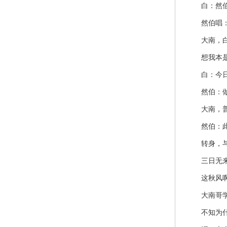
白：然伯，
然伯唱：成
大南，白：
想我本是河
白：今日，
然伯：做尼
大南，普
然伯：此弟
转身，与大
三日无来
这秋风啊
大南哥学了
不知为什么