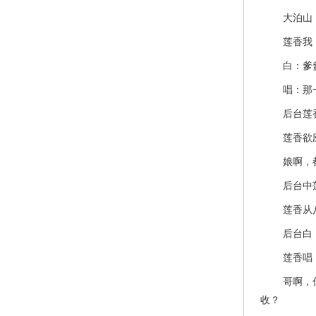
大泊山，
莲香我，
白：爹爹
唱：那一年
后台莲香母
莲香欲应，
娘啊，都说
后台中莲香
莲香从八角
后台白：韭
莲香唱
哥啊，你我
收？