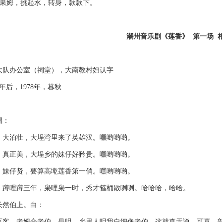
姆，挑起水，转身，款款下。
潮州音乐剧《莲香》 第一场 
办公室（祠堂），大南教村妇认字
后，1978年，暮秋
：
泊壮，大埕湾里来了英雄汉。嘿哟哟哟。
正美，大埕乡的妹仔好矜贵。嘿哟哟哟。
仔贤，要算高墘莲香第一俏。嘿哟哟哟。
哩蹲三年，枭哩枭一时，秀才箍桶散咧咧。哈哈哈，哈哈。
然伯上。白：
，老姆合老伯。是呾，乡里人呾我自细像老伯，这就真无说。可喜，部