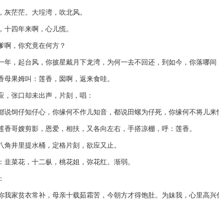
灰茫茫。大埕湾，吹北风。
十四年来啊，心儿慌。
啊，你究竟在何方？
，起台风，你披星戴月下龙湾，为何一去不回还，到如今，你落哪间
果姆叫：莲香，囡啊，返来食哇。
张口却未出声，片刻，唱：
饲仔知仔心，你缘何不作儿知音，都说田螺为仔死，你缘何不将儿来
哥嫂剪影，恩爱，相扶，又各向左右，手搭凉棚，呼：莲香。
井里提水桶，定格片刻，欲应又止。
菜花，十二枞，桃花姐，弥花红。渐弱。
：
家贫衣常补，母亲十载茹霜苦，今朝方才得饱肚。为妹我，心里高兴你