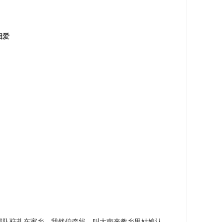
相爱
队驻扎在家乡，我然伯牵线，叫大南来教乡里姑娘认