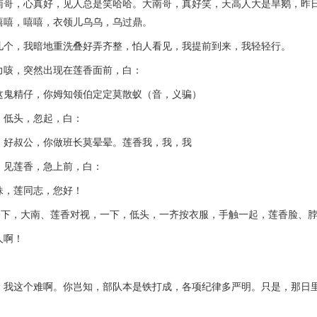
，心真好，见人总是笑哈哈。大南哥，真好笑，天高人大是旱鹅，昨日
嘻嘻，嘻嘻，衣领儿乌乌，乌过鼎。
，我暗地重洗叠好弄齐整，怕人看见，我提前到来，我轻轻行。
，突然出现在莲香面前，白：
精仔，你姆知领伯定定莫散蚁（音，义骗）
低头，忽起，白：
叔公，你做班长莫晕晕。莲香我，我，我
见莲香，急上前，白：
，莲同志，您好！
，大南、莲香对视，一下，低头，一齐按衣服，手触一起，莲香脸、脖
啊！
：
这个难啊。你岂知，部队本是铁打成，各项纪律多严明。只是，那日里