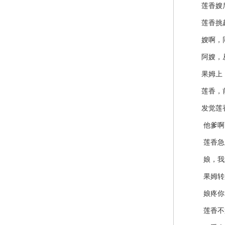
莲香嫂后
莲香挑起一
嫂啊，同是
阿嫂，从前
果姆上，
莲香，前日
发觉莲香
他爹啊，八
莲香急上
娘，我定
果姆转身
娘疼你，你
莲香不置