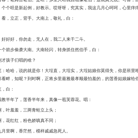
，个个呾是新起例，好教示。哎呀呀，究其实，我这几月心呵呵，心里痒
，立正，背手。大南上，敬礼，白：
好好，你勿走，无人在，我二人来干二斗。
箭步偷袭大南。大南轻闪，转身抓住然伯手，白：
才孩子们唱的啥？
哈哈，说的就是你！大埕直，大埕实，大埕姑娘你莫得失，你是班里唯
形看畔，知呢？到时啊，正将乡里最雅最孝顺最怕羞的，的莲香姑娘嫁给
，白：
半年了，莲香半年来，真像一苞芙蓉花。唱：
叶羞羞，三两青蛙立上头；
花红红，粉色娇嗔真不同；
里啊，香茫然，模样戚戚急死人。