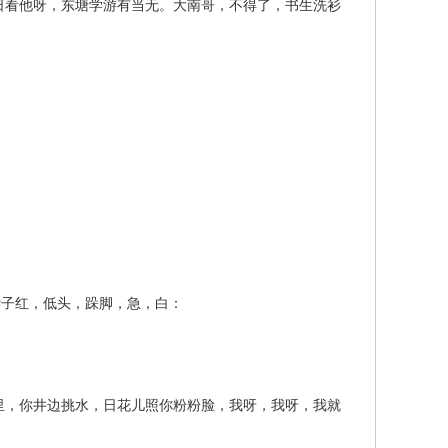
看他呀，东塘学游有当无。大南哥，不得了，书生洗衫
子红，低头，跺脚，急，白：
，你井边挑水，日花儿照你粉粉脸，我呀，我呀，我就