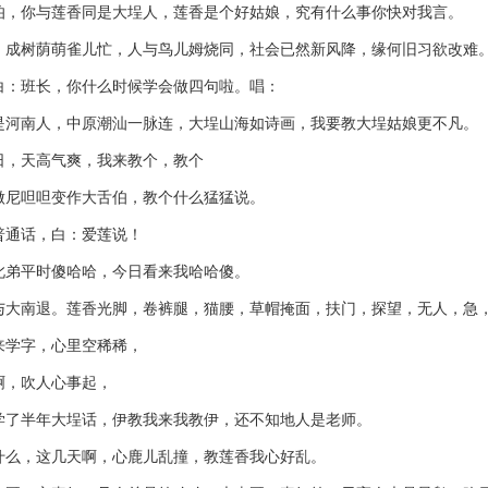
你与莲香同是大埕人，莲香是个好姑娘，究有什么事你快对我言。
树荫萌雀儿忙，人与鸟儿姆烧同，社会已然新风降，缘何旧习欲改难
班长，你什么时候学会做四句啦。唱：
南人，中原潮汕一脉连，大埕山海如诗画，我要教大埕姑娘更不凡。
天高气爽，我来教个，教个
呾呾变作大舌伯，教个什么猛猛说。
通话，白：爱莲说！
平时傻哈哈，今日看来我哈哈傻。
南退。莲香光脚，卷裤腿，猫腰，草帽掩面，扶门，探望，无人，急，
学字，心里空稀稀，
，吹人心事起，
半年大埕话，伊教我来我教伊，还不知地人是老师。
，这几天啊，心鹿儿乱撞，教莲香我心好乱。