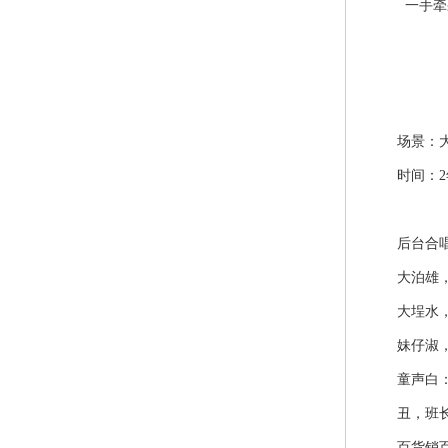
一手牵果
场景：大队
时间：2年
后台合唱
大泊雄，大
大埕水，真
妹仔淑，妹
童声白：蹲
丑，班长
百货销百客