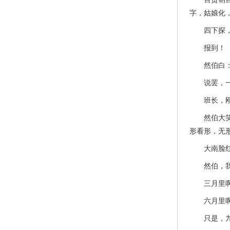
字，姑娘化
四下探，看
报到！
然伯白：好
说罢，一个
班长，刚
然伯大笑：
形看形，无
大南脸红
然伯，我教
三月里啊，
六月里啊，
只是，九月