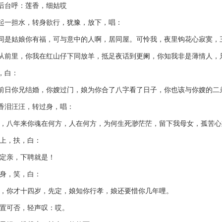
台呼：莲香，细姑哎
担水，转身欲行，犹豫，放下，唱：
姑娘你有福，可与意中的人啊，居同屋。可怜我，夜里钩花心寂寞，
里，你我在红山仔下同放羊，抵足夜话到更阑，你知我非是薄情人，只
白：
你兄结婚，你嫂过门，娘为你合了八字看了日子，你也该与你嫂的二弟
泪汪汪，转过身，唱：
年来你魂在何方，人在何方，为何生死渺茫茫，留下我母女，孤苦心
，扶，白：
亲，下聘就是！
，笑，白：
才十四岁，先定，娘知你行孝，娘还要惜你几年哩。
可否，轻声叹：哎。