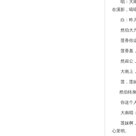
唱：大南哥
在溪影，嘻
白：昨儿个
然伯大力咳
莲香你这鬼
莲香羞，
然叔公，好
大南上，
莲，莲妹
然伯转身下
你这个人
大南唱
莲妹啊，我
心里明。