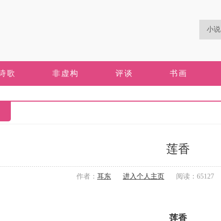
诗歌
非虚构
评谈
书画
莲香
作者：
耳东
进入个人主页
阅读：65127 更
莲香