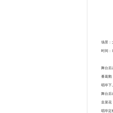
场景：大
时间：19
舞台后左
番葛鹅，排
唱毕下
舞台后右
韭菜花，十
唱毕定格，