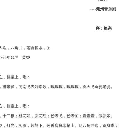
----潮州音乐剧
序：换亲
埕，八角井，莲香担水，哭
76年残冬 黄昏
，群童上，唱：
米箩，向南飞去好唱歌，哦哦哦，哦哦哦，春天飞返娶老婆。
。
，群童上，唱：
二枞；桃花姐，弥花红；粉蝶飞，粉蝶忙；羞羞羞，做新娘。
灯光，剪影，片刻下。莲香肩挑水桶上。到八角井边，返身唱：