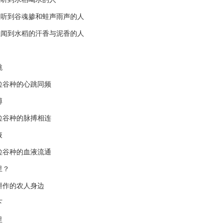
到谷魂掺和蛙声雨声的人
到水稻的汗香与泥香的人
跳
谷种的心跳同频
搏
谷种的脉搏相连
液
谷种的血液流通
？
作的农人身边
下
里