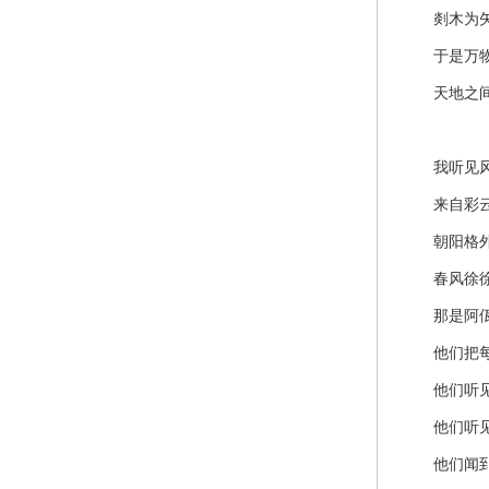
剡木为矢
于是万物
天地之间
我听见风
来自彩云
朝阳格外
春风徐徐
那是阿佤同
他们把每一
他们听见
他们听见
他们闻到新