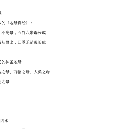
风
的《地母真经》：
离母，五谷六米母长成
母出，四季禾苗母长成
的神圣地母
母、万物之母、人类之母
之母
风
四水