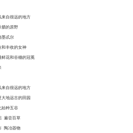
来自很远的地方
腊的原野
墨忒尔
和丰收的女神
鲜花和谷穗的冠冕
来
来自很远的地方
大地远古的田园
始种五谷
 遍尝百草
 陶冶器物