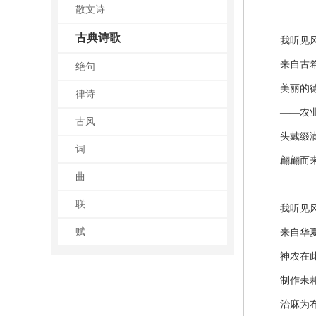
散文诗
古典诗歌
我听见风
来自古希
绝句
美丽的德
律诗
——农业
古风
头戴缀满
词
翩翩而
曲
联
我听见风
赋
来自华夏
神农在此
制作耒耜
治麻为布