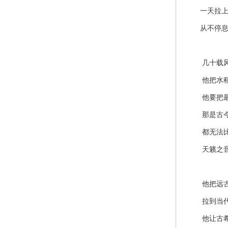
一天拉上
从不停
几十载风
他把水稻
他要把最
那是古今
都无法比
天籁之
他把远古
拉到当代
他让古希