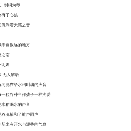
 削桐为琴
有了心跳
流淌着天籁之音
来自很远的地方
之南
明媚
 无人解语
胞在给水稻叫魂的声音
粒谷种当作孩子一样疼爱
水稻喝水的声音
谷魂掺和了蛙声雨声
米有汗水与泥香的气息