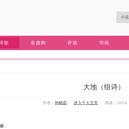
诗歌
非虚构
评谈
书画
大地（组诗）
作者：
孙晓荔
进入个人主页
阅读：20954 更
农