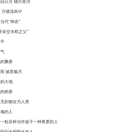
日月 铺尽星河
万缕清风中
代“神农”
杂交水稻之父”
平
气
的飘香
 披星戴月
的大地
的稻香
无刻都在为人类
魂的人
粒谷种当作孩子一样疼爱的人
听到水稻喝水的人