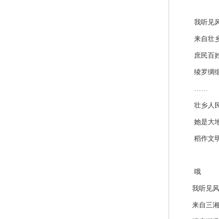
我听见
来自壮乡
庶民百姓不
绫罗绸缎从
……
壮乡人民
她是大地之
稻作文明
哦
我听见
来自三湘