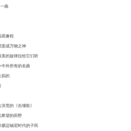
一曲
息
雨兼程
宠成万物之神
美的旋律拉给它们听
中外所有的名曲
拟的
音
洪荒的《击壤歌》
希望的田野
腊迈锡尼时代的子民