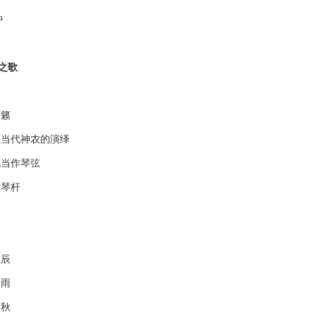
中
之歌
籁
当代神农的演绎
当作琴弦
琴杆
辰
雨
秋