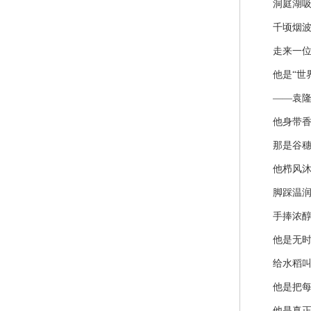
洞庭湖吸回
千顷烟波 
走来一位当
他是“世界
——袁隆
他身带香
那是谷穗
他栉风沐雨
脚踩温润
手捧浓醇
他是无时
给水稻叫
他是把每一
他是真正