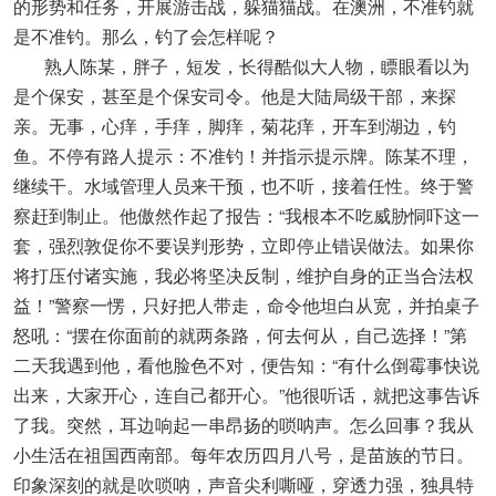
的形势和任务，开展游击战，躲猫猫战。在澳洲，不准钓就
是不准钓。那么，钓了会怎样呢？
熟人陈某，胖子，短发，长得酷似大人物，瞟眼看以为
是个保安，甚至是个保安司令。他是大陆局级干部，来探
亲。无事，心痒，手痒，脚痒，菊花痒，开车到湖边，钓
鱼。不停有路人提示：不准钓！并指示提示牌。陈某不理，
继续干。水域管理人员来干预，也不听，接着任性。终于警
察赶到制止。他傲然作起了报告：“我根本不吃威胁恫吓这一
套，强烈敦促你不要误判形势，立即停止错误做法。如果你
将打压付诸实施，我必将坚决反制，维护自身的正当合法权
益！”警察一愣，只好把人带走，命令他坦白从宽，并拍桌子
怒吼：“摆在你面前的就两条路，何去何从，自己选择！”第
二天我遇到他，看他脸色不对，便告知：“有什么倒霉事快说
出来，大家开心，连自己都开心。”他很听话，就把这事告诉
了我。突然，耳边响起一串昂扬的唢呐声。怎么回事？我从
小生活在祖国西南部。每年农历四月八号，是苗族的节日。
印象深刻的就是吹唢呐，声音尖利嘶哑，穿透力强，独具特