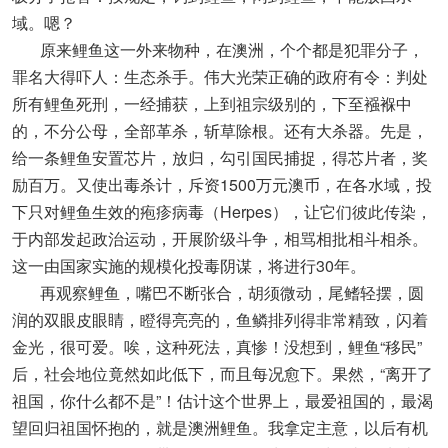
域。嗯？
原来鲤鱼这一外来物种，在澳洲，个个都是犯罪分子，
罪名大得吓人：生态杀手。伟大光荣正确的政府有令：判处
所有鲤鱼死刑，一经捕获，上到祖宗级别的，下至襁褓中
的，不分公母，全部革杀，斩草除根。还有大杀器。先是，
给一条鲤鱼安置芯片，放归，勾引国民捕捉，得芯片者，奖
励百万。又使出毒杀计，斥资1500万元澳币，在各水域，投
下只对鲤鱼生效的疱疹病毒（Herpes），让它们彼此传染，
于内部发起政治运动，开展阶级斗争，相骂相批相斗相杀。
这一由国家实施的规模化投毒阴谋，将进行30年。
再观察鲤鱼，嘴巴不断张合，胡须微动，尾鳍轻摆，圆
润的双眼皮眼睛，瞪得亮亮的，鱼鳞排列得非常精致，闪着
金光，很可爱。唉，这种死法，真惨！没想到，鲤鱼“移民”
后，社会地位竟然如此低下，而且每况愈下。果然，“离开了
祖国，你什么都不是”！估计这个世界上，最爱祖国的，最渴
望回归祖国怀抱的，就是澳洲鲤鱼。我拿定主意，以后有机