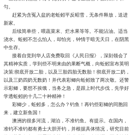
匀。
赶紧为含冤入盆的老蚯蚓平反昭雪，无条件释放，送进
新家。
后续简单些，喂蔬菜末、烂水果等等。不能沾油。适当
浇水。蚯蚓不怎么怕人，却怕光，钟情于暗无天日，在阴黑
中生存。
接着自觉到华人店免费取回《人民日报》，深刻领会了
其精神实质，学到些不明来由的果断气概，向蚯蚓宣布英明
决策:彻底开放二胎，以及三胎四胎无数胎！彻底开放二奶，
以及三奶四奶无数奶！并代表彩鲫向蚯蚓致了两次敬。还警
示彩鲫，要想不挨饿，当务之急，是跟上时代步伐，先学好
学透蚯蚓的十几二十种精神！
彩鲫少，蚯蚓多，怎么办？钓鱼！再钓些彩鲫的同胞回
来，建立新鱼国！
澳洲的很多河流，湖泊，不准钓鱼。有提示。在国内，
准钓不准钓都有勇士大胆开钓，并根据具体情况，研究目前