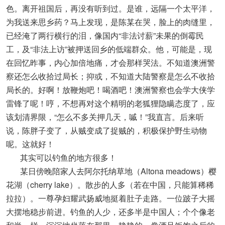
色。离开祖国后，再没有听到过。是谁，远隔一个太平洋，
为我送来思乡药？马上发现，是陈某在哭，脸上的肉缝里，
已经淹了两行横行的泪，像国内“非法讨薪”未果的倒霉民
工，及“非法上访”被押送回乡的低端群众。他，可能是，现
在回忆昨事，内心加倍地痛，才会那样哭法。不知道澳洲警
察还怎么收拾过局长；抑或，不知道大陆警察是怎么不收拾
局长的。好啊！放鞭炮吧！喝酒吧！澳洲警察也会学大侠学
雷锋了呢！哼，不想再对这个精明的老狐狸隐瞒态度了，应
该划清界限，“怎么不多关押几天，嘁！”我直言。后来听
说，陈胖子变了，从贼变成了捉贼的，积极保护野生动物
呢。这就好！
其实可以钓鱼的地方很多！
某日傍晚陪家人去阿尔托纳草地（Altona meadows）樱
花湖（cherry lake）。散步的人多（若在中国，只能算稀稀
拉拉）。一尊孕妇耀武扬威地挺着肚子走路。一位跛子大摇
大摆地稳步前进。钓鱼的人少，还多半是中国人；个个像老