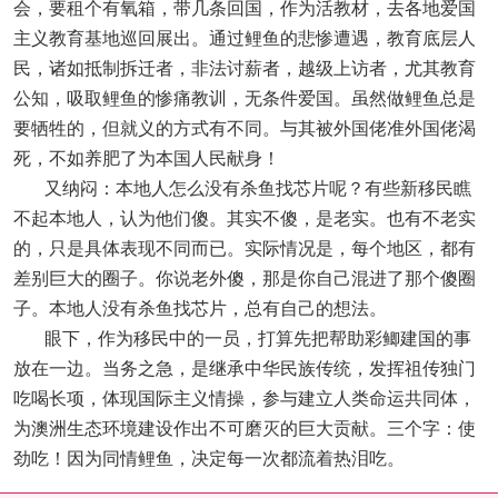
会，要租个有氧箱，带几条回国，作为活教材，去各地爱国
主义教育基地巡回展出。通过鲤鱼的悲惨遭遇，教育底层人
民，诸如抵制拆迁者，非法讨薪者，越级上访者，尤其教育
公知，吸取鲤鱼的惨痛教训，无条件爱国。虽然做鲤鱼总是
要牺牲的，但就义的方式有不同。与其被外国佬准外国佬渴
死，不如养肥了为本国人民献身！
又纳闷：本地人怎么没有杀鱼找芯片呢？有些新移民瞧
不起本地人，认为他们傻。其实不傻，是老实。也有不老实
的，只是具体表现不同而已。实际情况是，每个地区，都有
差别巨大的圈子。你说老外傻，那是你自己混进了那个傻圈
子。本地人没有杀鱼找芯片，总有自己的想法。
眼下，作为移民中的一员，打算先把帮助彩鲫建国的事
放在一边。当务之急，是继承中华民族传统，发挥祖传独门
吃喝长项，体现国际主义情操，参与建立人类命运共同体，
为澳洲生态环境建设作出不可磨灭的巨大贡献。三个字：使
劲吃！因为同情鲤鱼，决定每一次都流着热泪吃。