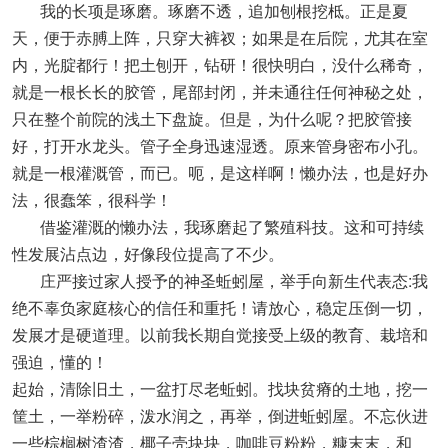
我的长项是琢磨。琢磨不透，追加刨根挖柢。正是夏
天，便于赤膊上阵，只穿大裤衩；如果是在后院，尤其在室
内，光腚都行！把土刨开，钻研！很快明白，没什么稀奇，
就是一根长长的胶管，尾部封闭，并未通往任何神秘之处，
只在整个前院的浅土下盘旋。但是，为什么呢？把胶管接
好，打开水龙头。管子全身迅速湿透。原来管身密布小孔。
就是一根灌溉管，而已。呃，是这样啊！懒办法，也是好办
法，很蠢笨，很科学！
借鉴灌溉的懒办法，我琢磨起了繁殖科技。这和可持续
性发展沾点边，好像段位提高了不少。
庄严接过家人授予的神圣蚯蚓屋，举手向新生代表态:我
绝不辜负家庭核心的信任和重托！请放心，稳定压倒一切，
发展才是硬道理。以前我长期自觉接受上级的教育、栽培和
强迫，懂的！
起始，清除旧土，一盆打尽老蚯蚓。找块贫瘠的土地，挖一
筐土，一举粉碎，泼水润之，再举，倒进蚯蚓屋。不忘伙进
一些棕榈树渣渣，椰子壳块块，咖啡豆粉粉，糠末末，和