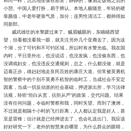
和尚一样，沉沉地坐落在那里，静静的，像酒足饭饱之后的
小憩。中国人爱打扮，易于辨认。本地人极随意，年轻的硬
靠颜值，中老年硬靠气质，加分；连男性清洁工，都帅得如
同新郎。
威武雄壮的水警踱过来了。贼眉贼眼的，东瞄瞄西望
望，但看都没看我一眼，就关注另外几个亚裔去了。因为这
个湖，分了可钓和不可钓区域，所以时有水警光临。我在国
内时，平日里外出，也没说话，也没发疯，也没偷东西，也
没调戏妇女，也没违反交通规则，总之，什么都没做，就是
迈着正步，雄赳赳地走良民百姓的康庄大道。但常被英勇机
智的警察中的个别不英勇不机智的临时工，当成社会不安定
因素，当成一切反动派的社会基础，押进派出所，学习法律
法规，聆听“坦白从宽，抗拒从严”的政策，交代问题。结果
没有任何问题，令临时警察和我，同时失望。而到了澳洲，
不过就是相隔十小时的飞行距离，人人都认定我是好人，甚
至是雷锋；估计就是已经押进去了，也会礼送出门。我应该
好好研究一下，老外的智慧来自哪里，为什么群众的眼睛，