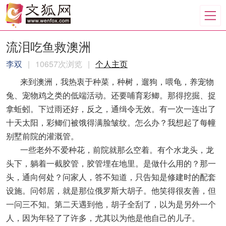
流泪吃鱼救澳洲
李双
|
10657次浏览
|
个人主页
来到澳洲，我热衷于种菜，种树，遛狗，喂龟，养宠物
兔、宠物鸡之类的低端活动。还要哺育彩鲫。那得挖掘、捉
拿蚯蚓。下过雨还好，反之，通缉令无效。有一次一连出了
十天太阳，彩鲫们被饿得满脸皱纹。怎么办？我想起了每幢
别墅前院的灌溉管。
一些老外不爱种花，前院就那么空着。有个水龙头，龙
头下，躺着一截胶管，胶管埋在地里。是做什么用的？那一
头，通向何处？问家人，答不知道，只告知是修建时的配套
设施。问邻居，就是那位俄罗斯大胡子。他笑得很友善，但
一问三不知。第二天遇到他，胡子全刮了，以为是另外一个
人，因为年轻了了许多，尤其以为他是他自己的儿子。