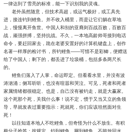
一律达到了雪亮的标准，能一下识别我的灵魂。
老外虽然随意，但技术高超，或运气极好，或工具先
进，接连钓到鲤鱼。并不收入桶里，而是让它们躺在草地
上，慢慢离开鱼世。中国人和别的亚裔则百战百败，百败百
战，顽强拼搏，坚持抗战。不久，一本地高龄帅哥接到电话
命令，要赶回家去，跪在老婆安置好的计算机键盘上，创作
名著一样厚的检讨书 ，所钓鲤鱼——可惜不是彩鲫，便赠送
给了中国人；剩下的，都丢进了垃圾桶，包括多条两尺长
的。
鲤鱼们落入了人掌，命运即定。但看看水里，并没有波
涛汹涌；侧耳听听，也没有喧嚣和哭泣。可见，死者和死者
家属情绪都很稳定。也是，自己没有被钓走，就是大赢家。
这个死那个死，关我什么事！说不定，惯于又当又立的鱼领
导，早就发表过重要指示：死就死，你们应该坦然面对生
死！
以往知道本地人不吃鲤鱼，但奇怪为什么不放生。有积
极分子抢答：按规定，钓到鲤鱼，网到鲤鱼，不能放回水