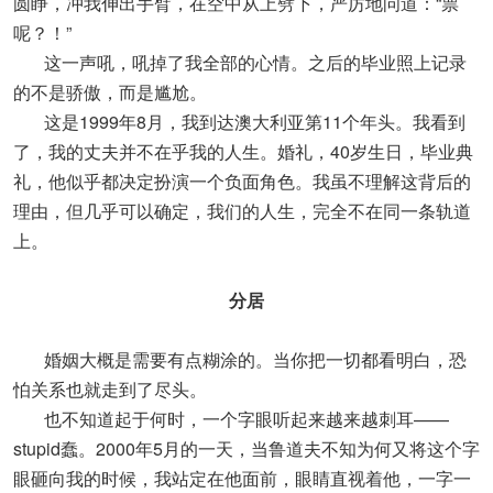
圆睁，冲我伸出手臂，在空中从上劈下，严厉地问道：“票
呢？！”
这一声吼，吼掉了我全部的心情。之后的毕业照上记录
的不是骄傲，而是尴尬。
这是1999年8月，我到达澳大利亚第11个年头。我看到
了，我的丈夫并不在乎我的人生。婚礼，40岁生日，毕业典
礼，他似乎都决定扮演一个负面角色。我虽不理解这背后的
理由，但几乎可以确定，我们的人生，完全不在同一条轨道
上。
分居
婚姻大概是需要有点糊涂的。当你把一切都看明白，恐
怕关系也就走到了尽头。
也不知道起于何时，一个字眼听起来越来越刺耳——
stupid蠢。2000年5月的一天，当鲁道夫不知为何又将这个字
眼砸向我的时候，我站定在他面前，眼睛直视着他，一字一