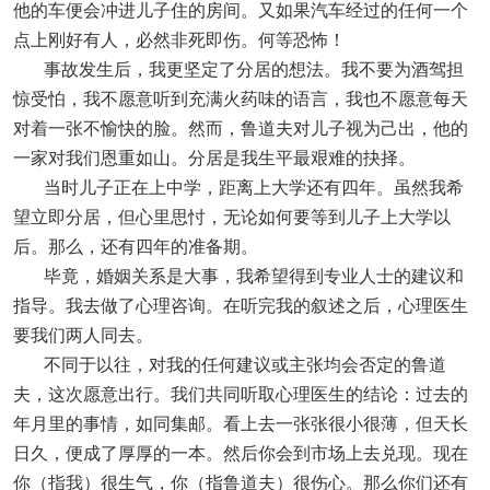
他的车便会冲进儿子住的房间。又如果汽车经过的任何一个
点上刚好有人，必然非死即伤。何等恐怖！
事故发生后，我更坚定了分居的想法。我不要为酒驾担
惊受怕，我不愿意听到充满火药味的语言，我也不愿意每天
对着一张不愉快的脸。然而，鲁道夫对儿子视为己出，他的
一家对我们恩重如山。分居是我生平最艰难的抉择。
当时儿子正在上中学，距离上大学还有四年。虽然我希
望立即分居，但心里思忖，无论如何要等到儿子上大学以
后。那么，还有四年的准备期。
毕竟，婚姻关系是大事，我希望得到专业人士的建议和
指导。我去做了心理咨询。在听完我的叙述之后，心理医生
要我们两人同去。
不同于以往，对我的任何建议或主张均会否定的鲁道
夫，这次愿意出行。我们共同听取心理医生的结论：过去的
年月里的事情，如同集邮。看上去一张张很小很薄，但天长
日久，便成了厚厚的一本。然后你会到市场上去兑现。现在
你（指我）很生气，你（指鲁道夫）很伤心。那么你们还有