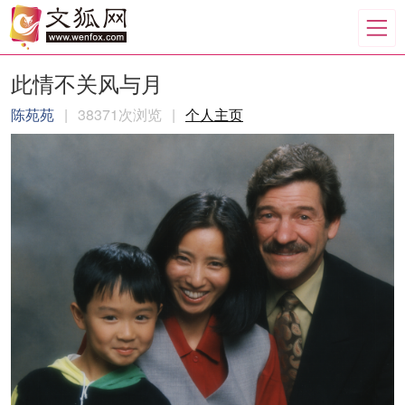
此情不关风与月
陈苑苑
|
38371次浏览
|
个人主页