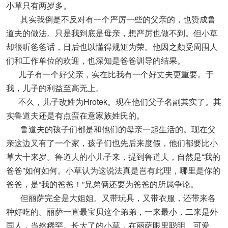
小草只有两岁多。
其实我倒是不反对有一个严厉一些的父亲的，也赞成鲁
道夫的做法。只是我到底是母亲，想严厉也做不到。但小草
却很听爸爸话，日后也以懂得规矩为荣。他因之颇受周围人
们和工作单位的欢迎，也深知是爸爸训导的结果。
儿子有一个好父亲，实在比我有一个好丈夫更重要。于
我，儿子的利益至高无上。
不久，儿子改姓为Hrotek。现在他们父子名副其实了。其
实鲁道夫还是有点蛮在意家族姓氏的。
鲁道夫的孩子们都是和他们的母亲一起生活的。现在父
亲这边又有了一个家，孩子们也先后来度假，他们都要比小
草大十来岁。鲁道夫的小儿子来，提到鲁道夫，自然是“我的
爸爸”如何如何。小草认为这说法真是岂有此理，哪里是你的
爸爸，是“我的爸爸！”兄弟俩还要为爸爸的所属争论。
但丽萨完全是大姐姐。又带玩具，又带衣服，还带来各
种好吃的。丽萨一直最宝贝这个弟弟，一来最小，二来是外
国人，当然稀罕。长大了的小草，在丽萨眼里聪明、可爱、