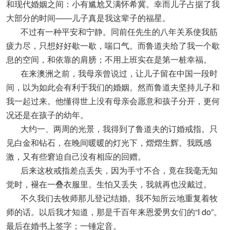
和现代婚姻之间：小有尴尬又满怀希冀。幸而儿子占据了我
大部分的时间——儿子真是我这辈子的福星。
不过有一种平安和宁静。同前任先生的八年关系使我筋
疲力尽，只想好好歇一歇，喘口气。而鲁道夫给了我一个歇
息的空间，和依靠的肩膀；不用上班实在是第一桩幸福。
在来澳洲之前，我母亲曾说过，让儿子留在中国一段时
间，以为如此会有利于我们的婚姻。然而鲁道夫坚持儿子和
我一起过来。他懂得世上没有母亲会愿意和孩子分开，更何
况还是在孩子的幼年。
大约一、两周的光景，我得到了鲁道夫的订婚戒指。只
见白金和钻石，在晚间暖暖的灯光下，熠熠生辉。我既感
激，又有些窘迫自己没有相应的回赠。
后来这枚戒指差点丢失，因为手寸不合，竟在我毫无知
觉时，褪在一叠衣服里。生怕又丢失，我就再也没戴过。
不久我们去牧师那儿登记结婚。我不知所云地重复着牧
师的话。以后我才知道，那是千百年来恩爱男女们的“I do”。
最后在婚书上签字；一锤定音。