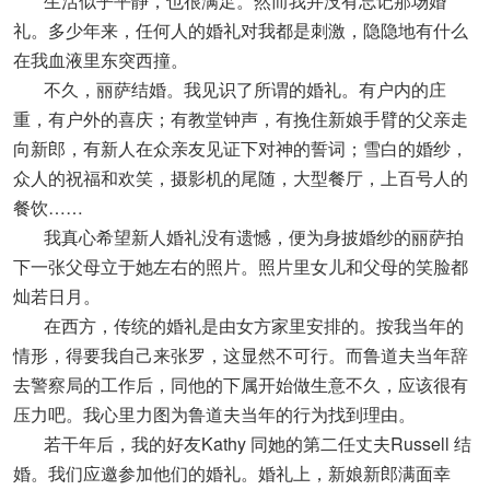
生活似乎平静，也很满足。然而我并没有忘记那场婚
礼。多少年来，任何人的婚礼对我都是刺激，隐隐地有什么
在我血液里东突西撞。
不久，丽萨结婚。我见识了所谓的婚礼。有户内的庄
重，有户外的喜庆；有教堂钟声，有挽住新娘手臂的父亲走
向新郎，有新人在众亲友见证下对神的誓词；雪白的婚纱，
众人的祝福和欢笑，摄影机的尾随，大型餐厅，上百号人的
餐饮……
我真心希望新人婚礼没有遗憾，便为身披婚纱的丽萨拍
下一张父母立于她左右的照片。照片里女儿和父母的笑脸都
灿若日月。
在西方，传统的婚礼是由女方家里安排的。按我当年的
情形，得要我自己来张罗，这显然不可行。而鲁道夫当年辞
去警察局的工作后，同他的下属开始做生意不久，应该很有
压力吧。我心里力图为鲁道夫当年的行为找到理由。
若干年后，我的好友Kathy 同她的第二任丈夫Russell 结
婚。我们应邀参加他们的婚礼。婚礼上，新娘新郎满面幸