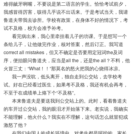
难得龇牙咧嘴，不要说是第二语言的学生。恰恰考试前夕，
我感冒得厉害，咳得几乎说不出话来。于是考试当天，我请
鲁道夫带我去诊所。学校有政策，在身体不好的情况下，考
试不及格，校方会准予补考。
看完病出来，我心里牵挂着儿子的功课。于是想写一个
条给儿子，让他做完作业，核对答案，然后订正。我写道
correct all mistakes，但又不确定是否要用定冠词the及词
序，便抬眼问鲁道夫，应当是all the，还是the all？不料，他
火冒三丈：“What！！”那莫名的怒火把我的心烧得冰凉。
我一声没吭，低头离开，独自走到公交站，去学校考
试。好在已经看过医生，如果考不及格，我还有机会再考，
不至于在成绩单上烙下个“不及格”。
本来鲁道夫是要送我到公交站上的。此时，看着鲁道夫
的车开过公交站，我的眼泪才开始落下来。老实说，我确实
不能理解，他火什么？我实在不理解，这句话怎么就冒犯或
激怒了他？
在我们中国人的成长环境中，对考生都是呵护的。家长