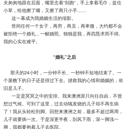
夫匆匆地跟在后面，嘴里念着“别跑”，手上拿着毛巾，捉住
小草，给他擦了嘴，又擦了两只小手……
这一幕成为我婚姻生活的缩影。
世间任何一个女子，再穷，再丑，再卑微，大约都不会
被拒绝一个婚礼，一帧婚照。独独是我，再四恳求而不得。
我的心实在难平。
“婚礼”之后
那天的24小时，一分钟不长、一秒钟不短地结束了。一
个屋檐下的日子还是得过下去。拯救我的心情和婚姻的，依
旧是儿子。
一定是冥冥之中的安排。我来澳洲原只向往自由，不曾
想过气候。可到了这里，过去动辄发烧的儿子却不再生病
了！我从头轻松到脚。回想来澳洲之前，最多不超过两周，
儿子就要病一次。于是深更半夜，刮风下雨，深一脚浅一
脚，我都要抱着儿子去医院。