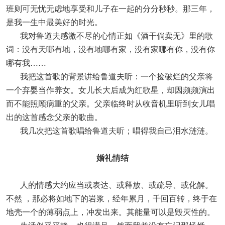
班则可无忧无虑地享受和儿子在一起的分分秒秒。那三年，
是我一生中最美好的时光。
我对鲁道夫感激不尽的心情正如《酒干倘卖无》里的歌
词：没有天哪有地，没有地哪有家，没有家哪有你，没有你
哪有我……
我把这首歌的背景讲给鲁道夫听：一个捡破烂的父亲将
一个弃婴当作养女。女儿长大后成为红歌星，却因频频演出
而不能照顾病重的父亲。父亲临终时从收音机里听到女儿唱
出的这首感念父亲的歌曲。
我几次把这首歌唱给鲁道夫听；唱得我自己泪水涟涟。
婚礼情结
人的情感大约应当或表达、或释放、或疏导、或化解。
不然 ，那必将如地下的岩浆，经年累月，千回百转，终于在
地壳一个的薄弱点上，冲发出来。其能量可以是毁灭性的。