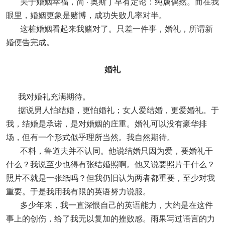
关于婚姻幸福，简 · 奥斯丁早有定论：纯属偶然。而在我
眼里，婚姻更象是赌博，成功失败几率对半。
这桩婚姻看起来我赌对了。只差一件事，婚礼，所谓新
婚便告完成。
婚礼
我对婚礼充满期待。
据说男人怕结婚，更怕婚礼；女人爱结婚，更爱婚礼。于
我，结婚是承诺，是对婚姻的庄重。婚礼可以没有豪华排
场，但有一个形式似乎理所当然。我自然期待。
不料，鲁道夫并不认同。他说结婚只因为爱，要婚礼干
什么？我说至少也得有张结婚照啊。他又说要照片干什么？
照片不就是一张纸吗？但我仍旧认为两者都重要，至少对我
重要。于是我用我有限的英语努力说服。
多少年来，我一直深恨自己的英语能力，大约是在这件
事上的创伤，给了我无以复加的挫败感。雨果写过语言的力