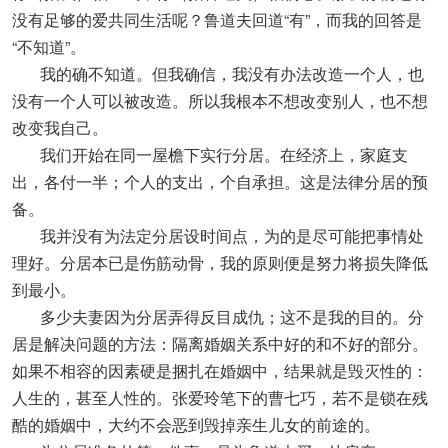
没有足够的爱共同生活呢？鲁道夫回道“有”，而我的回答是
“不知道”。
我的确不知道。但我确信，我没有办法改造一个人，也
没有一个人可以被改造。所以我根本不想改变别人，也不想
改变我自己。
我们开始在同一屋檐下实行分居。在经济上，家庭支
出，各付一半；个人的支出，个自承担。这是法律分居的预
备。
我并没有为法定分居设时间点，为的是尽可能把事情处
理好。分居本已是伤筋动骨，我的原则便是努力将损失降低
到最小。
多少夫妻因为分居弄得反目成仇；这不是我的目的。分
居是解决问题的方法：隔离婚姻关系中好的和不好的部分。
如果不相容的因素硬是捆扎在婚姻中，结果就是毁灭性的：
人生的，甚至人性的。张爱玲笔下的曹七巧，若不是锁在残
酷的婚姻中，大约不会恶到毁掉亲生儿女的前途的。