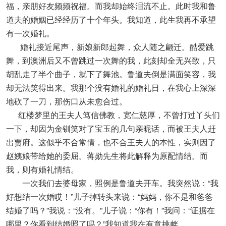
福，亲朋好友频频祝福。而我却始终泪流不止。此时我和鲁
道夫的婚姻已经经历了十个年头。我知道，此生我再不承望
有一次婚礼。
婚礼接近尾声，新娘新郎起舞，众人随之翩迁。酷爱跳
舞，到澳洲后又不曾跳过一次舞的我，此刻却全无兴致，只
胡乱走了半个曲子，就下了舞池。鲁道夫倒是满面笑容，我
却无法笑得出来。我那个没有婚礼的婚礼日，在我心上深深
地砍了一刀，那伤口从未愈合过。
红楼梦里的王夫人笃信佛教，宽仁慈厚，不曾打过丫头们
一下，却因为金钏笑对了宝玉的几句亲昵话，而被王夫人赶
出贾府。这似乎不合常情，也不合王夫人的本性，实则因了
赵姨娘带给她的委屈。蒋勋先生将此解释为原配情结。而
我，则有婚礼情结。
一次我们去婆母家，照例是鲁道夫开车。我突然说：“我
好想结一次婚哎！”儿子掉转头来说：“妈妈，你不是和爸爸
结婚了吗？”我说：“没有。”儿子说：“你有！”我问：“证据在
哪里？你看到结婚照了吗？”我知道我在有意挑衅。