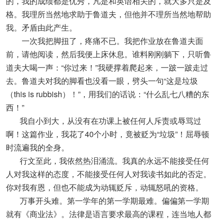
的，我的成绩都是优秀，凡是和英语相关的，就大多只是及
格。我理所当然地求助于鲁道夫，但他并不理所当然地帮助
我。矛盾由此产生。
一次我把脚扭了，疼痛不已。我把作业放在鲁道夫面
前，请他阅读，然后我便上床休息。谁料刚刚躺下，只听鲁
道夫大喝一声：“你过来！”我硬撑着爬起来，一跛一跛走过
去。鲁道夫对我的脚看也没看一眼，劈头一句“这是垃圾
（this is rubbish）！”，用我们的话说：“什么乱七八糟的东
西！”
我自小到大，从没有在功课上被任何人斥责或辱骂过
啊！这篇作业，我花了40个小时，竟被贬为“垃圾”！屈辱顿
时流遍我的全身。
行文至此，我依然热泪涌流。我真的永远不能接受任何
人对我这样的态度，不能接受任何人对我读书如此的否定。
你对我有恩，但也不能成为动辄贬斥，动辄怒吼的资格。
万事开头难。第一学年的第一学期最难。偏偏第一学期
就有《商业法》。法律是语言要求最高的课程，连当地人都