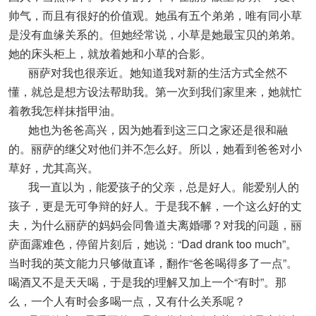
帅气，而且有很好的价值观。她虽有五个弟弟，唯有同小草
是没有血缘关系的。但她经常说，小草是她最宝贝的弟弟。
她的床头柜上，就放着她和小草的合影。
丽萨对我也很亲近。她知道我对新的生活方式全然不
懂，就总是想方设法帮助我。第一次到我们家里来，她就忙
着教我怎样抹指甲油。
她也为爸爸高兴，因为她看到这三口之家还是很和融
的。丽萨的继父对他们并不怎么好。所以，她看到爸爸对小
草好，尤其高兴。
我一直以为，能爱孩子的父亲，总是好人。能爱别人的
孩子，更是无可争辩的好人。于是我不解，一个这么好的丈
夫，为什么丽萨的妈妈会同鲁道夫离婚哪？对我的问题，丽
萨面露难色，停留片刻后，她说：“Dad drank too much”。
当时我的英文能力只够做直译，翻作“爸爸喝得多了一点”。
喝酒又不是天天喝，于是我的理解又加上一个“有时”。那
么，一个人有时会多喝一点，又有什么关系呢？