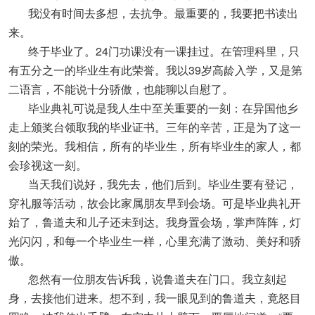
我没有时间去多想，去抗争。最重要的，我要把书读出
来。
终于毕业了。24门功课没有一课挂过。在管理科里，只
有五分之一的毕业生有此荣誉。我以39岁高龄入学，又是第
二语言，不能说十分骄傲，也能聊以自慰了。
毕业典礼可说是我人生中至关重要的一刻：在异国他乡
走上颁奖台领取我的毕业证书。三年的辛苦，正是为了这一
刻的荣光。我相信，所有的毕业生，所有毕业生的家人，都
会珍视这一刻。
当天我们说好，我先去，他们后到。毕业生要有登记，
穿礼服等活动，故会比家属朋友早到会场。可是毕业典礼开
始了，鲁道夫和儿子还未到达。我身置会场，掌声阵阵，灯
光闪闪，和每一个毕业生一样，心里充满了激动、美好和骄
傲。
忽然有一位朋友告诉我，说鲁道夫在门口。我立刻起
身，去接他们进来。想不到，我一眼见到的鲁道夫，竟怒目