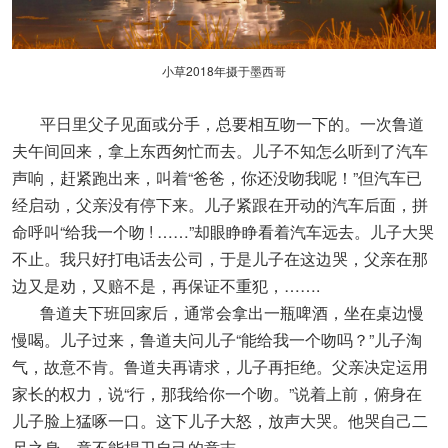
小草2018年摄于墨西哥
平日里父子见面或分手，总要相互吻一下的。一次鲁道
夫午间回来，拿上东西匆忙而去。儿子不知怎么听到了汽车
声响，赶紧跑出来，叫着“爸爸，你还没吻我呢！”但汽车已
经启动，父亲没有停下来。儿子紧跟在开动的汽车后面，拼
命呼叫“给我一个吻 ! ……”却眼睁睁看着汽车远去。儿子大哭
不止。我只好打电话去公司，于是儿子在这边哭，父亲在那
边又是劝，又赔不是，再保证不重犯，…….
鲁道夫下班回家后，通常会拿出一瓶啤酒，坐在桌边慢
慢喝。儿子过来，鲁道夫问儿子“能给我一个吻吗？”儿子淘
气，故意不肯。鲁道夫再请求，儿子再拒绝。父亲决定运用
家长的权力，说“行，那我给你一个吻。”说着上前，俯身在
儿子脸上猛啄一口。这下儿子大怒，放声大哭。他哭自己二
尺之身，竟不能捍卫自己的意志。