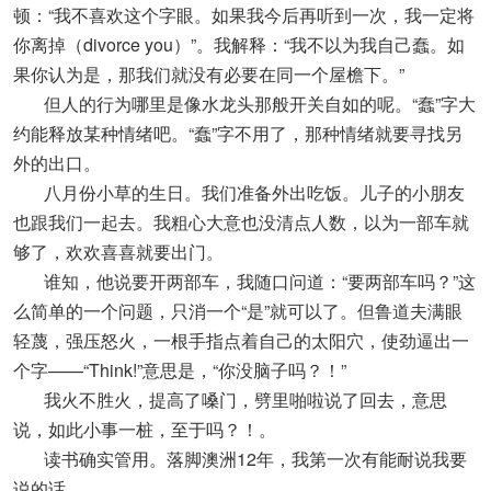
顿：“我不喜欢这个字眼。如果我今后再听到一次，我一定将
你离掉（divorce you）”。我解释：“我不以为我自己蠢。如
果你认为是，那我们就没有必要在同一个屋檐下。”
但人的行为哪里是像水龙头那般开关自如的呢。“蠢”字大
约能释放某种情绪吧。“蠢”字不用了，那种情绪就要寻找另
外的出口。
八月份小草的生日。我们准备外出吃饭。儿子的小朋友
也跟我们一起去。我粗心大意也没清点人数，以为一部车就
够了，欢欢喜喜就要出门。
谁知，他说要开两部车，我随口问道：“要两部车吗？”这
么简单的一个问题，只消一个“是”就可以了。但鲁道夫满眼
轻蔑，强压怒火，一根手指点着自己的太阳穴，使劲逼出一
个字——“Think!”意思是，“你没脑子吗？！”
我火不胜火，提高了嗓门，劈里啪啦说了回去，意思
说，如此小事一桩，至于吗？！。
读书确实管用。落脚澳洲12年，我第一次有能耐说我要
说的话。