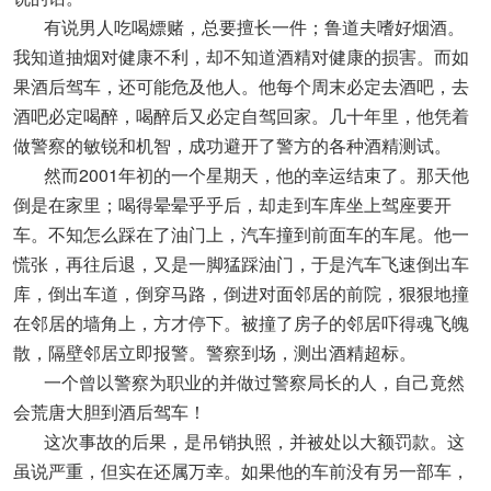
有说男人吃喝嫖赌，总要擅长一件；鲁道夫嗜好烟酒。
我知道抽烟对健康不利，却不知道酒精对健康的损害。而如
果酒后驾车，还可能危及他人。他每个周末必定去酒吧，去
酒吧必定喝醉，喝醉后又必定自驾回家。几十年里，他凭着
做警察的敏锐和机智，成功避开了警方的各种酒精测试。
然而2001年初的一个星期天，他的幸运结束了。那天他
倒是在家里；喝得晕晕乎乎后，却走到车库坐上驾座要开
车。不知怎么踩在了油门上，汽车撞到前面车的车尾。他一
慌张，再往后退，又是一脚猛踩油门，于是汽车飞速倒出车
库，倒出车道，倒穿马路，倒进对面邻居的前院，狠狠地撞
在邻居的墙角上，方才停下。被撞了房子的邻居吓得魂飞魄
散，隔壁邻居立即报警。警察到场，测出酒精超标。
一个曾以警察为职业的并做过警察局长的人，自己竟然
会荒唐大胆到酒后驾车！
这次事故的后果，是吊销执照，并被处以大额罚款。这
虽说严重，但实在还属万幸。如果他的车前没有另一部车，