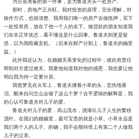
为分居准备的第一件事，是为鲁道夫买一处房产。
那时，房地产正兴旺。我对投资的原理，完全理解，对
操作方式，也很清楚。我用我们唯一的房产去做抵押，买下
一处投资房，放在了他一个人的名下。做贷款的朋友知道我
们在非正常状态，看不懂这是什么回事。鲁道夫则更是疑
惑，以为我暗藏玄机。（后来在财产分割上，鲁道夫的确受
益。）
此外我还认为，在婚姻关系变化的过程中，彼此有责任
帮助对方度过难关。我要他知道我对他的感恩，我也要让他
明白我为何一定要分居。
我曾梦见在火车上，鲁道夫搂着小草的头，悲伤地垂
泪。醒来自问怎么会做了这么个梦？合乎逻辑的解释是，我
的心认可鲁道夫对儿子的爱。
鲁道夫对儿子的爱，高山流水，浇灌出儿子人生的繁枝
茂叶。在我们的婚姻里，最可宝贵的就是小草。小草永远是
我们两个人的儿子。的确，我不会期待世上有第二个人做我
儿子的父亲。