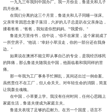
一九九三年我到中国办厂。我一月份去，鲁道夫和儿子
四月份来。
在我们分离的这三个月里，鲁道夫和儿子同睡一张床。
父亲常常因思念妻子落泪，六岁的儿子总是趴在父亲身边，
搂着爸爸，“爸爸，我知道你想妈妈。”“我爱你。”
鲁道夫万里传书，信中说，“你不在家里，这个家就成了
一所空房子。”他说：“幸好小草没走，你的一部分还在我身
边。”
如果说在澳洲不能立即从事自己的专业，是我经历移民
的阵痛，那么鲁道夫随我去中国，他面临着和我同样的苦
痛。
那一年我为工厂事务手忙脚乱，其间还出过一例命案。
虽然责任不在工厂，但人命关天。对年轻生命的消陨，简直
让我轰去魂魄。
在中国，小草要上学。我没有任何时间，任何心思顾上
家庭生活，鲁道夫便成为家庭主夫。
鲁道夫表现了足够的忍耐力。在另一个国度，语言不