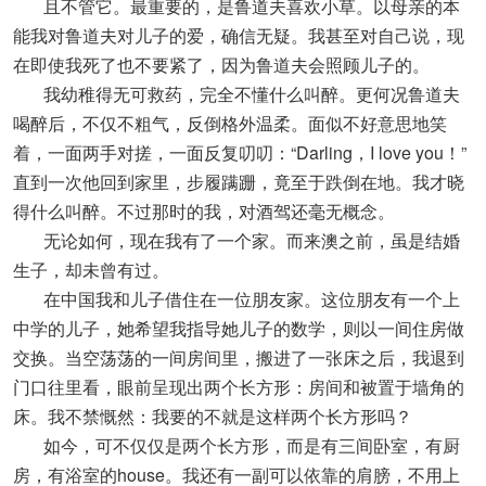
且不管它。最重要的，是鲁道夫喜欢小草。以母亲的本
能我对鲁道夫对儿子的爱，确信无疑。我甚至对自己说，现
在即使我死了也不要紧了，因为鲁道夫会照顾儿子的。
我幼稚得无可救药，完全不懂什么叫醉。更何况鲁道夫
喝醉后，不仅不粗气，反倒格外温柔。面似不好意思地笑
着，一面两手对搓，一面反复叨叨：“Darling，I love you！”
直到一次他回到家里，步履蹒跚，竟至于跌倒在地。我才晓
得什么叫醉。不过那时的我，对酒驾还毫无概念。
无论如何，现在我有了一个家。而来澳之前，虽是结婚
生子，却未曾有过。
在中国我和儿子借住在一位朋友家。这位朋友有一个上
中学的儿子，她希望我指导她儿子的数学，则以一间住房做
交换。当空荡荡的一间房间里，搬进了一张床之后，我退到
门口往里看，眼前呈现出两个长方形：房间和被置于墙角的
床。我不禁慨然：我要的不就是这样两个长方形吗？
如今，可不仅仅是两个长方形，而是有三间卧室，有厨
房，有浴室的house。我还有一副可以依靠的肩膀，不用上