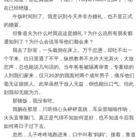
在已经绝版。
午饭时间到了。我意识到今天并非办婚礼，也不是正式
的婚宴。
但鲁道夫为什么对我说这是婚礼？为什么说所有朋友都
通知到了？为什么会说等等他们都会来？
我去了卧室，一头栽倒在床上。万千忿懑，却吐不出一
个字来。往日里遇了不平，纵然教养不允许大光其火，大放
悲声，总也能说几句话的。当年爸爸被隔离审查，专案组的
人到我们家来，仅只20岁的我面对两个成年男子，痛斥他们
毫无证据抓人。此举虽然于放人无益，倒也能出口气。但此
刻我却无能为力。
那顿饭，我没有吃。
我躺在那里，只听得心头砰砰直跳，耳朵里嗡嗡作响，
火头直窜脑门。真正是气得不知如何是好，也不知道今后我
如何将日子过下去。
忽然，儿子咚咚地跑进来，口中叫着“妈妈”。接着，鲁道