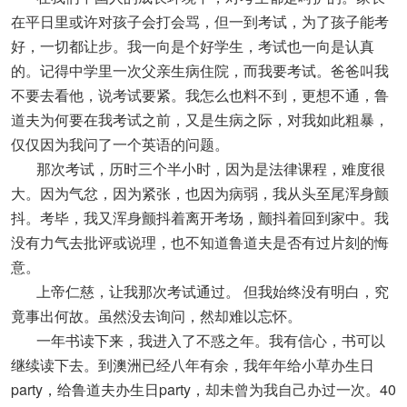
在平日里或许对孩子会打会骂，但一到考试，为了孩子能考
好，一切都让步。我一向是个好学生，考试也一向是认真
的。记得中学里一次父亲生病住院，而我要考试。爸爸叫我
不要去看他，说考试要紧。我怎么也料不到，更想不通，鲁
道夫为何要在我考试之前，又是生病之际，对我如此粗暴，
仅仅因为我问了一个英语的问题。
那次考试，历时三个半小时，因为是法律课程，难度很
大。因为气忿，因为紧张，也因为病弱，我从头至尾浑身颤
抖。考毕，我又浑身颤抖着离开考场，颤抖着回到家中。我
没有力气去批评或说理，也不知道鲁道夫是否有过片刻的悔
意。
上帝仁慈，让我那次考试通过。 但我始终没有明白，究
竟事出何故。虽然没去询问，然却难以忘怀。
一年书读下来，我进入了不惑之年。我有信心，书可以
继续读下去。到澳洲已经八年有余，我年年给小草办生日
party，给鲁道夫办生日party，却未曾为我自己办过一次。40