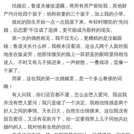
结婚后，鲁道夫修改遗嘱，将所有房产留给我，其他财
产均分给四个孩子：他和前妻的三个孩子，加上我的小草。
彼此的陌生开始一点一点脱落下来。年轻时嘲笑的“先结
婚，后恋爱”不仅成了选择，更可能成为那样的现实。
第一次的偶然相见，我不仅无心，更糟糕的是没戴眼
镜；鲁道夫长什么样，我根本没看清。这会儿两个人面对面
地坐在饭桌旁，他那张微笑的脸上一双碧蓝的眼睛显得相当
迷人。不时又有儿子插进来，一声娇憨，一叠戏语，蛮像一
个家了。
而家，这在我的第一次婚姻里，是一个多么奢侈的词
啊！
有人问我，你们语言都不通，怎么会堕入爱河。我说我
并没有堕入爱河；我只是做了一个决定。我相信情感是两个
好人之间的事情。天长日久，自然生出情愫来。这位既没有
甜言蜜语，又没有花前月下，却一定要我带上儿子同他共赴
婚约的人，我对他有全然的信任。