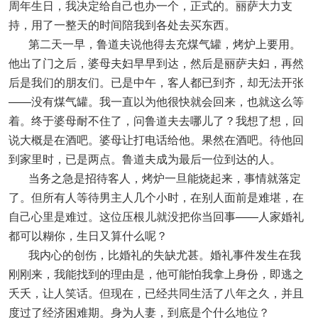
周年生日，我决定给自己也办一个，正式的。丽萨大力支
持，用了一整天的时间陪我到各处去买东西。
第二天一早，鲁道夫说他得去充煤气罐，烤炉上要用。
他出了门之后，婆母夫妇早早到达，然后是丽萨夫妇，再然
后是我们的朋友们。已是中午，客人都已到齐，却无法开张
——没有煤气罐。我一直以为他很快就会回来，也就这么等
着。终于婆母耐不住了，问鲁道夫去哪儿了？我想了想，回
说大概是在酒吧。婆母让打电话给他。果然在酒吧。待他回
到家里时，已是两点。鲁道夫成为最后一位到达的人。
当务之急是招待客人，烤炉一旦能烧起来，事情就落定
了。但所有人等待男主人几个小时，在别人面前是难堪，在
自己心里是难过。这位压根儿就没把你当回事——人家婚礼
都可以糊你，生日又算什么呢？
我内心的创伤，比婚礼的失缺尤甚。婚礼事件发生在我
刚刚来，我能找到的理由是，他可能怕我拿上身份，即逃之
夭夭，让人笑话。但现在，已经共同生活了八年之久，并且
度过了经济困难期。身为人妻，到底是个什么地位？