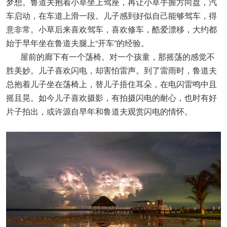
梦想。鲁道夫抱着小草坐上驾座，再让小草手握方向盘，汽
车启动，在车道上滑一段。儿子感到好似自己能够驾车，得
意非常。小草后来喜欢驾车，喜欢修车，酷爱漂移，大约都
始于早年坐在鲁道夫腿上“开车”的经验。
屋前的廊下有一个荡椅。对一个孩童，那摇荡的感觉不
胜美妙。儿子喜欢闪电，却害怕雷声。到了雷雨时，鲁道夫
总抱着儿子坐在荡椅上，替儿子捂住耳朵，在电闪雷鸣中且
摇且晃。如今儿子喜欢摄影，有拍摄闪电的耐心，也时有好
片子拍出，或许源自早年和鲁道夫观赏闪电的情怀。