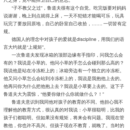
“子不教父之过”，鲁道夫很有这个自觉。吃完饭要对妈妈
说谢谢，晚上到点就得上床，一天不犯错才能喝可乐，玩具
玩完了要放回原地，自己的卧室自己收拾，……. 一切皆有定
规。
德国人的理念中对孩子的爱就是discipline，用我们的语
言大约就是“上规矩”。
一次鲁道夫发现冰箱的顶部边缘有手指印，问我怎么会
有的？我说是小草的。他问小草的手怎么会碰到那么高的？
我说他是站在冷冻柜上的；冰箱旁边有一个独立的冷冻柜。
他又问小草怎么会站到冷冻柜上的，我说是我抱他上去的。
他再问你为什么把他抱上去？我说是小草要上去的。这下子
鲁道夫大为震惊，“他要你做什么你就做什么？！”
鲁道夫意识到我同他对孩子的教育的不同。他担心我不
理解他的教育方式，很认真的对我说：小草很聪明，比我的
孩子们都聪明。但如果没有规矩，将来会有问题。我现在管
教他，你也许不高兴。但孩子现在不教育，就晚了。当时的