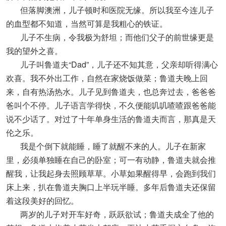
但落脚澳洲，儿子顿时和医院无缘。所以我至今连儿子
的血型都不知道，当然可算是我粗心的铁证。
儿子不生病，令我极为舒坦；而他们父子的前世缘更是
我的望外之喜。
儿子叫鲁道夫“Dad”，儿子还不知其意，父亲却听得满心
欢喜。我不外出工作，自然在家烧饭做菜；鲁道夫晚上回
来，自有热汤热水。儿子见到鲁道夫，也总奔过去，爸爸爸
爸叫个不停。儿子语言学得快，不久便能叽叽喳喳跟爸爸能
说不少话了。对过了十年单身生活的鲁道夫而言，那真是天
伦之乐。
我是个倒下就能睡，睡了就醒不来的人。儿子在新家
里，必须单独睡在自己的卧室；可一有动静，鲁道夫就会推
醒我，让我起身去照顾草草。小草如果醒得早，会跑到我们
床上来，扒在鲁道夫胸口上半玩半睡。多年后鲁道夫还保留
着这段美好的回忆。
两岁的儿子对开车好奇，跃跃欲试；鲁道夫成全了他的