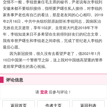
交情不一般，李锐曾兼任毛主席的秘书，尹老说每次李锐到
安徽来都不要组织接待，指明要尹曙生私人接待，对李锐的
家务事尹老也有自己的看法，那是老友间的心心相印。2019
年2月16日，中共中央组织部原副部长李锐同志，因病医治
无效在北京逝世，享年102岁。去世前大约是2018年下半
年，李锐知道来日不多希望在生前得到好友们的纪念文章，
我有幸替尹曙生和李锐老之间牵线，完成了世纪老人李锐的
最后心愿。
因为新冠疫情，很久没有去看望尹老了，借2021年1月
10日中国第一个警察节之际，送上我对中国德高望重的警界
老前辈尹曙生的衷心祝福。
评论信息
请
登录
后参与评论！
返回首页
作者主页
返回列表