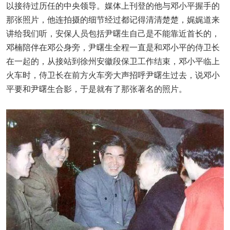
以接待过历任的中央领导。媒体上刊登的他与邓小平握手的
那张照片，他连拍摄的细节经过都记得清清楚楚，娓娓道来
讲给我们听，安保人员包括尹曙生自己是不能靠近首长的，
邓楠陪伴在邓公身旁，尹曙生全程一直是和邓小平的侍卫长
在一起的，从接站到徐州安徽段保卫工作结束，邓小平临上
火车时，侍卫长在前方火车旁大声招呼尹曙生过去，说邓小
平要和尹曙生合影，于是就有了那张著名的照片。