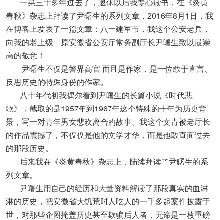
一晃三十多年过去了，退休以后我专心读书，在《炎黄
春秋》杂志上拜读了尹曙生的系列文章，2016年8月1日，我
在博客上发表了一篇文章：八一建军节，我这个公安老兵，
向我的老上级、原安徽省公安厅常务副厅长尹曙生致以最崇
高的敬意！
尹曙生不仅是警界高官 而且是作家，是一位敢于直言、
反思历史的特殊身份的作家。
八十年代初我偶尔看到尹曙生的长篇小说《时代悲
歌》，截取的是1957年到1967年这个特殊的十年为历史背
景，写一对青年男女悲欢离合的故事。我这个文青被老厅长
的作品震撼了，不仅仅是他的文学才华，而是他敢直面过去
的那段历史。
后来我在《炎黄春秋》杂志上，陆续拜读了尹曙生的系
列文章。
尹曙生用自己的经历和大量资料解读了那段真实的血淋
淋的历史，把安徽省大饥荒时人吃人的一千多起案件披露于
世，对那些企图掩盖历史甚至欺骗后人者，无谛是一枚重磅