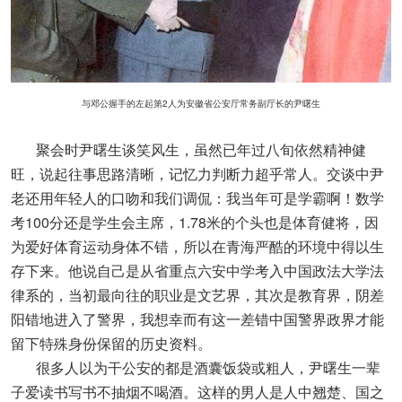
与邓公握手的左起第2人为安徽省公安厅常务副厅长的尹曙生
聚会时尹曙生谈笑风生，虽然已年过八旬依然精神健
旺，说起往事思路清晰，记忆力判断力超乎常人。交谈中尹
老还用年轻人的口吻和我们调侃：我当年可是学霸啊！数学
考100分还是学生会主席，1.78米的个头也是体育健将，因
为爱好体育运动身体不错，所以在青海严酷的环境中得以生
存下来。他说自己是从省重点六安中学考入中国政法大学法
律系的，当初最向往的职业是文艺界，其次是教育界，阴差
阳错地进入了警界，我想幸而有这一差错中国警界政界才能
留下特殊身份保留的历史资料。
很多人以为干公安的都是酒囊饭袋或粗人，尹曙生一辈
子爱读书写书不抽烟不喝酒。这样的男人是人中翘楚、国之