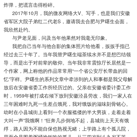
炸弹，把谎言击得粉碎。
2017年10月，我的微友网络大V、写手，也是我们安徽
省军区大院子弟红二代老S，邀请我去合肥与尹曙生会面，
我欣然赴约。
与尹老见面，问及当年他果然对我毫无印象。
我把自己当年与他合影的集体照片给他看，扳扳手指已
经过去三十年了。当年我替尹曙生端茶续水并不是想巴结领
导，而是出于对前辈的敬仰。当年我非常震惊厅长居然是一
个作家，网上称他的作品常常用“一个省公安厅长带血的回
忆”字样。尹曙生的系列文章中牵涉到的人和事都是我父母解
放后在安徽省委工作所经历过的。父亲在安徽省委计委工作
时，1959年被打成右倾下放到安徽泾县劳改，我们一家人在
三年困难时九死一生差点饿死，我对饿饭的滋味刻骨铭心。
幼时在小县城街上看到一个衣服褴偻的半大男孩，走着走着
大叫一声”我饿啊！“狂奔几步倒地不起，县城街上天天有饿
殍，路人因为不能自保也熟视无睹；上学路上有个孤儿院，
里面全是围着粥桶抢饭吃的孤儿，从三四岁到八九岁不等，