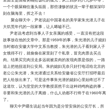
一个个眼屎糊住蓬头垢面，那些凄惨的状况一辈子都深深印
刻在脑海里，挥之不去！
聚会聊天中，尹老说起中国著名的美学家朱光潜儿子在
大饥荒年代的一段家事，让人唏嘘不已。
尹老说考虑到当事人子女亲属的感受，一直没有把这段
故事放在他的文章中。那是1959年的事，朱光潜的儿子媳妇
当时都在安徽大学中文系当教授，朱光潜的儿子看到家人子
女饿得不行，就偷偷在家里刻了个私章，冒充肉票去买点
肉。结果买完肉没走多远就被卖肉的发现肉票是假的，一路
追上把他扭送到公安局。朱的媳妇无奈只好打电话给北京的
老公公朱光潜，朱光潜通过关系给安徽省公安厅打招呼最后
把人给放出来了。可是这件事朱光潜的媳妇心里始终过不了
这道坎，认为堂堂的大学教授居然干出这种鸡鸣狗盗的事，
非要和朱光潜的儿子离婚，什么人劝都不行终于在1960年离
了。
聊天中尹曙生说起当年因为是分管安保的公安厅长，所