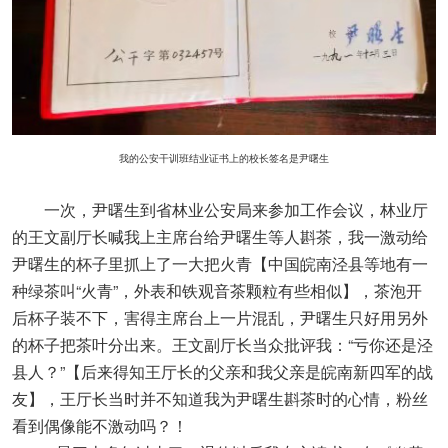
我的公安干训班结业证书上的校长签名是尹曙生
一次，尹曙生到省林业公安局来参加工作会议，林业厅
的王文副厅长喊我上主席台给尹曙生等人斟茶，我一激动给
尹曙生的杯子里抓上了一大把火青【中国皖南泾县等地有一
种绿茶叫“火青”，外表和铁观音茶颗粒有些相似】，茶泡开
后杯子装不下，害得主席台上一片混乱，尹曙生只好用另外
的杯子把茶叶分出来。王文副厅长当众批评我：“亏你还是泾
县人？”【后来得知王厅长的父亲和我父亲是皖南新四军的战
友】，王厅长当时并不知道我为尹曙生斟茶时的心情，粉丝
看到偶像能不激动吗？！