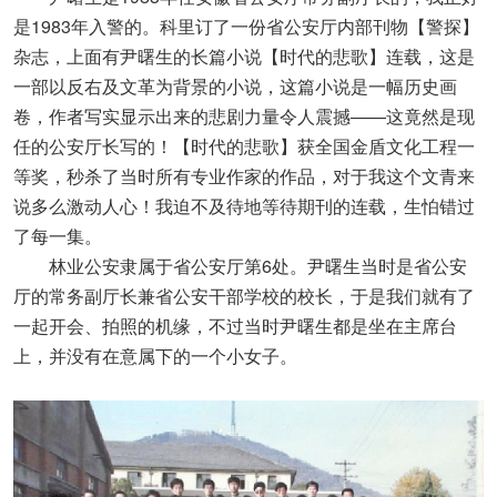
是1983年入警的。科里订了一份省公安厅内部刊物【警探】
杂志，上面有尹曙生的长篇小说【时代的悲歌】连载，这是
一部以反右及文革为背景的小说，这篇小说是一幅历史画
卷，作者写实显示出来的悲剧力量令人震撼——这竟然是现
任的公安厅长写的！【时代的悲歌】获全国金盾文化工程一
等奖，秒杀了当时所有专业作家的作品，对于我这个文青来
说多么激动人心！我迫不及待地等待期刊的连载，生怕错过
了每一集。
林业公安隶属于省公安厅第6处。尹曙生当时是省公安
厅的常务副厅长兼省公安干部学校的校长，于是我们就有了
一起开会、拍照的机缘，不过当时尹曙生都是坐在主席台
上，并没有在意属下的一个小女子。