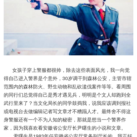
女孩子穿上警服都很帅，除去这些表面风光，我一向觉
得自己进入警界是个意外，30岁调干到森林公安，主管市辖
范围内的森林防火、野生动物和乱砍滥伐案件等等。看周围
的同行们总觉得自己是秀才遇见兵，明明是个文人却跑到全
武行里来了？当文化局长的同学鼓捣我，说我应该调到报社
或电视台去做编辑记者写文章才不糟蹋人才。最终舍不得这
身警服还有一个不为人知的秘密，那就是想当一个警界作
家，因为我喜欢看安徽省公安厅长尹曙生的小说和文章。
尹曙生是1983年任安徽省公安厅常务副厅长的，我正好