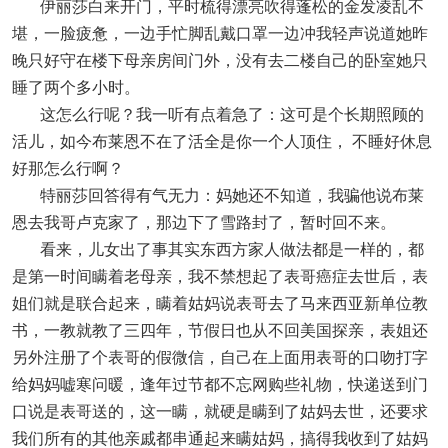
伊丽莎白来开门，平时梳得漂亮吹得蓬松的金发凌乱不
堪，一脸疲惫，一边手忙脚乱戴口罩一边冲我轻声说道她昨
晚只好守在楼下母亲房间门外，没有去二楼自己的卧室她只
睡了两个多小时。
这怎么行呢？我一听有点着急了：这可是个长期照顾的
活儿，如今布莱恩不在了活全是你一个人顶住， 不睡好休息
好那怎么行啊？
特丽莎回答得有气无力：妈她还不知道，我骗他说布莱
恩去我哥卢克家了，那边下了雪路封了，暂时回不来。
看来，儿女出了事其实东西方家人做法都是一样的，都
是第一时间瞒着老母亲，我不禁想起了表哥癌症去世后，表
姐们就是联合起来，瞒着姑妈说表哥去了马来西亚新单位教
书，一教就教了三四年，节假日也从不回美国探亲，表姐还
另外注册了个表哥的假微信，自己在上面用表哥的口吻打字
给妈妈嘘寒问暖，逢年过节都不忘网购些礼物，快递送到门
口说是表哥送的，这一瞒，就硬是瞒到了姑妈去世，还要求
我们所有的其他亲戚都串通起来瞒姑妈，搞得我收到了姑妈