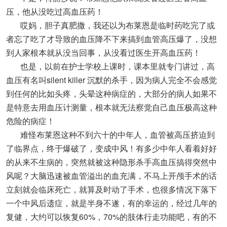
压，他从没吃过高血压药！
哎妈，胆子真肥撒，我还以为布莱恩是临时药吃完了或
者忘了吃了才导致的血压降不下来搞到血管高压爆了，没想
到人家根本就从没当回事，从没看过医生开高血压药！
也是，以前在护士学校上课时，课本里就专门讲过，高
血压有名叫silent killer 沉默的杀手，因为病人完全不会感觉
到任何的比如头疼，头晕这种病症的，大部分的病人如果不
是特意去用血压计测量，根本就无法察觉自己血压极高这种
危险的病症！
难怪布莱恩这种不到六十的中年人，血管被高压挤迫到
了临界点，终于爆破了，变成中风！有多少中年人看着好好
的从来不生病的，突然就被这种隐形杀手高血压搞得突然中
风呢？大脑迅速被血管溢出的血充满，不马上开颅手术的话
立刻就会临床死亡，就算及时动了手术，也很多情况下落下
一个中风后遗症，就是半身不遂，有的幸运的，经过几年的
复健，大约可以恢复60%，70%的肢体行走功能吧，有的不