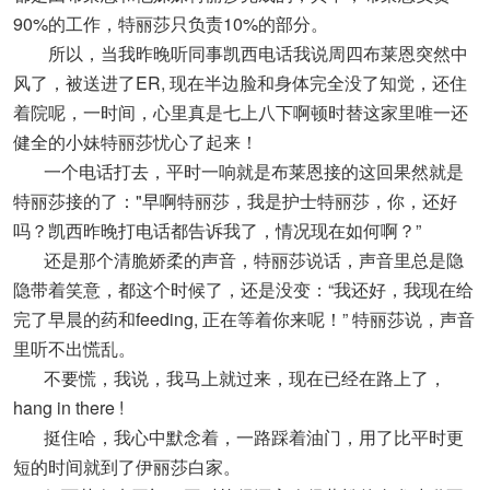
90%的工作，特丽莎只负责10%的部分。
所以，当我昨晚听同事凯西电话我说周四布莱恩突然中
风了，被送进了ER, 现在半边脸和身体完全没了知觉，还住
着院呢，一时间，心里真是七上八下啊顿时替这家里唯一还
健全的小妹特丽莎忧心了起来！
一个电话打去，平时一响就是布莱恩接的这回果然就是
特丽莎接的了："早啊特丽莎，我是护士特丽莎，你，还好
吗？凯西昨晚打电话都告诉我了，情况现在如何啊？”
还是那个清脆娇柔的声音，特丽莎说话，声音里总是隐
隐带着笑意，都这个时候了，还是没变：“我还好，我现在给
完了早晨的药和feeding, 正在等着你来呢！” 特丽莎说，声音
里听不出慌乱。
不要慌，我说，我马上就过来，现在已经在路上了，
hang in there !
挺住哈，我心中默念着，一路踩着油门，用了比平时更
短的时间就到了伊丽莎白家。