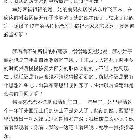
款，新买的房子只好申请破产，由银行拿走！
幸好因祸得福的是，她的前男友居然从东岸飞回来，在
病床前对着因做开颅手术剃光了头的她求婚了，结束了他俩
这一场谈了17年的马拉松恋爱！搞得大家又悲又喜：真是何
必当初呀！
我看着不知所措的特丽莎，慢慢地安慰她说，我小姑子
丽莎也是中年高血压导致的中风，手术后，大约花了两年多
的时间然后慢慢恢复大部分的肢体功能的，不过，她到现
在，说话还是有点含混不清说得慢吞吞的，所以你还是要有
个思想准备吧，就算布莱恩出院回来了，生活以后肯定就是
会与前不同了呀！
特丽莎恋恋不舍地跟我到门口，一年半了，她早视我这
个一年半来固定上门的护士不是外人了，此刻的她，蓝眼睛
里流露出一种从没见过的期待和茫然：我应该怎么办呢？她
看着我说着：你看，我这一边还上着班呢，她手一摊指指母
亲。