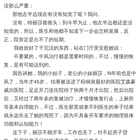
没那么严重：
那他左半边现在有没有知觉了呢？我问。
没有，特丽莎摇摇头：到今早为止，他左半边都还是没
知觉的，所以，医生和他都不知道下一步会怎样发展，反
正，院肯定是出不了的短期。
我收拾好了干完活的东西，站在门厅里安慰她说：
不要紧的，中风治疗都是需要时间的，不过，慢慢的恢
复，是有可能达到的。
我告诉她，我的小姑子，老公的小妹丽莎，N年前也是中
风了，当年才45岁， 结果被送进了棕榈泉最好的医院艾森豪
威尔医院，足足开刀连住院待了快两个月才出院，然后出院
后，又经过了两年多的复健治疗，才慢慢恢复行走，上厕所
等基本自理能力，不过，医生那里就拿不到医生的单子结果
就永远失去了她的驾照了，因为不具备开车要求的物理肢体
功能和认知能力！
这下子，丽莎不能开车，工作也丢了，付不起房子贷