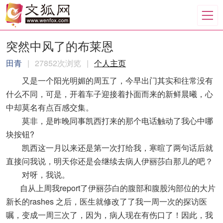
突然中风了的布莱恩
田青
|
27852次浏览
|
个人主页
又是一个阳光明媚的周五了，今早出门其实和往常没有
什么不同，可是，开着车子迎接着扑面而来的新鲜晨曦，心
中却莫名有点百感交集。
莫非，是昨晚同事凯西打来的那个电话触动了我心中哪
块按钮?
凯西这一月以来还是第一次打给我，寒暄了两句话后就
直接问我说，明天你还是会继续去病人伊丽莎白那儿的吧？
对呀，我说。
自从上周我report了伊丽莎白的腹部和腹股沟部位的大片
新长的rashes 之后，医生就修改了了我一周一次的探访医
嘱，变成一周三次了，因为，病人现在有伤口了！因此，我