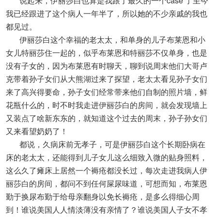
说起来，伊丽莎白也算是我跟了最久的一个case 了至今
我已经跟进了这个病人一年半了，所以她的不少亲戚的我也
都见过。
伊丽莎白这个幸福的老太太，和单身的儿子布莱恩和小
女儿特丽莎住一起的，似乎布莱恩和特丽莎不仅单身，也是
没有子女的，因为布莱恩有时聊天，聊到说周末他们大哥卢
克带着孙子女们从大熊湖过来了探望，老太太看见孙子女们
来了高兴得要命，孙子女们经常带来他们自制的照片墙，鲜
花瓶什么的，时不时我走进伊丽莎白的房间，就会发现墙上
又装点了啥新东东的，就知道这个过去的周末，孙子孙女们
又来看望奶奶了！
都说，久病床前无孝子，可是伊丽莎白这个长期卧病在
床的老太太，还能得到儿子女儿这么细致入微的贴身照料，
这么久了瘫床上居然一个褥疮都没长过，每次走进我病人伊
丽莎白的房间，都问不到任何屎尿味道，可想而知，布莱恩
勤于换尿布勤于给母亲翻身以免长褥疮，是多么得细心周
到！谁说美国人人情淡薄没有亲情了？谁说美国人子女不孝