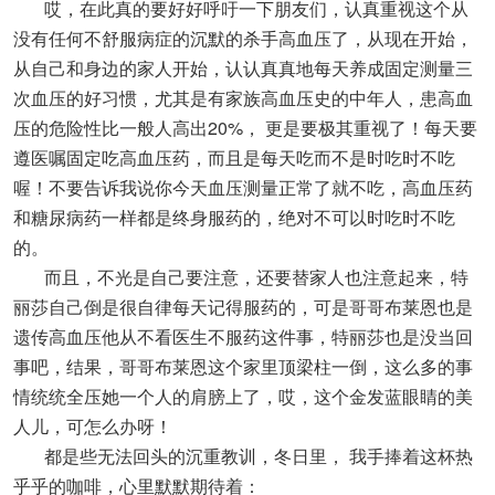
哎，在此真的要好好呼吁一下朋友们，认真重视这个从
没有任何不舒服病症的沉默的杀手高血压了，从现在开始，
从自己和身边的家人开始，认认真真地每天养成固定测量三
次血压的好习惯，尤其是有家族高血压史的中年人，患高血
压的危险性比一般人高出20%， 更是要极其重视了！每天要
遵医嘱固定吃高血压药，而且是每天吃而不是时吃时不吃
喔！不要告诉我说你今天血压测量正常了就不吃，高血压药
和糖尿病药一样都是终身服药的，绝对不可以时吃时不吃
的。
而且，不光是自己要注意，还要替家人也注意起来，特
丽莎自己倒是很自律每天记得服药的，可是哥哥布莱恩也是
遗传高血压他从不看医生不服药这件事，特丽莎也是没当回
事吧，结果，哥哥布莱恩这个家里顶梁柱一倒，这么多的事
情统统全压她一个人的肩膀上了，哎，这个金发蓝眼睛的美
人儿，可怎么办呀！
都是些无法回头的沉重教训，冬日里， 我手捧着这杯热
乎乎的咖啡，心里默默期待着：