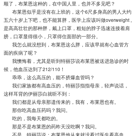
顺了，布莱恩这种的，在中国人里，也并不多见吧？
布莱恩似乎是没有在上班的，这个6尺多身高的男人大约
五六十岁上下吧，也不能算胖，医学上应该叫做overweight ,
是高高壮壮的那种胖，戴上口罩，粗短的脖子迅速连接着肩
膀，口罩显得很小，只罩得住面部的一部分。
我怎么就没想到，布莱恩这么胖，应该早就有心血管方
面的疾病了呢？
我懊悔着，尤其是听到特丽莎说布莱恩被送进急诊的时
候，他血压达到了212/110！
乖乖，这么高压的，能不挤爆血管吗？
我们家族都有高血压的，特丽莎指指母亲，轻声说话，
这样耳背的伊丽莎白就听不到：
我们都是从母亲那遗传来的，我有，布莱恩也有。
那你吃高血压药吗？我问。
吃的，我每天都吃的。
那是不是布莱恩的药昨天没吃啊？我问。
不是，特丽莎说：布莱恩他从来就没看过医生看高血