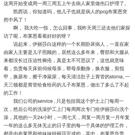
这周开始变成周一周三周五上午去病人家里做伤口护理了。
凯西说，你知道吗，他儿子也就是病人的pcg布莱恩突
然中风了！
啊， 我大吃一惊，怎么回事，我昨天周三还去他们家探
访了呢，布莱恩看着好好的呀？
说起来，伊丽莎白这样的一个长期卧床病人，一直在家
由家人主要是儿子照顾的，居然这么多年来，臀部和大腿从
来都没长过压迫性褥疮，真是太不可思议了，这也就意味
着，负责每天床前伺候母亲，帮母亲翻身，换衣服，剪指
甲，换尿布，擦干净屎尿，每天清洁肚子上胃管的stoma, 一
天三顿都是胃管给食给药的儿子布莱恩，做出了多么了不起
的工作！
我们公司的service , 只是包括我这个护士上门每周一
次，然后公司的洗澡护工上门每周两次专门给伊丽莎白洗个
澡，其他的一天24小时，一周七天，周复一周月复一月年复
一年的这么多无休无止的日子里的每一个具体的护理工作，
都是由布莱恩和他妹妹特丽莎完成的，其中，布莱恩负责