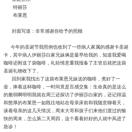
特丽莎
布莱恩
封面写道：非常感谢你给予的照顾
今年的圣诞节我照例也收到了一些病人家属的感谢卡圣诞
卡，其中病人伊丽莎白家兄妹俩是最早给我的，知道我爱喝
咖啡还附送了袋咖啡，礼轻情意重我报备了主管后就把这袋
圣诞礼物收下了。
回到家我找出了这袋布莱恩兄妹送的咖啡，煮好了一
壶，捧着这杯咖啡，一时间竟是百感交集：生命真的是这么
的脆弱啊明明我就在周三还探访了伊丽莎白家的，还记得温
和憨厚的布莱恩一如既往地站在母亲床前和我随意聊着天，
谈着母亲的这几天情况，周末大哥和孩子们来他们渡过的愉
快的周末，怎么第二天周四，这个看着好好的人就中风进了
急诊！