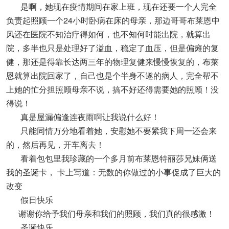
是啊，她现在疫情期间在家上班，现在还要一个人完全
负责起照顾一个24小时卧病在床的母亲，那边哥哥布莱恩中
风还在医院不知治疗得如何，也不知何时能出院，就算出
院，多半也只是处理好了溢血，稳定了血压，但是偏瘫的复
健，那还是得靠长达两三年的物理复健来慢慢恢复的，布莱
恩就算出院回家了，自己也是个半身不遂的病人，完全帮不
上她的忙分担照顾母亲不说，搞不好还得需要她的照顾！没
得说！
真是屋漏偏逢连夜雨啊让我说什么好！
只能同情万分地看着她，安慰她不要紧我下周一还会来
的，然后再见，开车离去！
看着包包里我珍藏的一个多月前布莱恩特丽莎兄妹俩送
我的圣诞卡， 卡上写道：无数的你做过的小事促成了巨大的
改变
假日快乐
谢谢你给予我们母亲和我们的照顾，我们真的很感激！
圣诞快乐