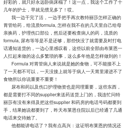
好彩的，就只好永远卧病床榻了！这一点，我这个工作了十
几年的护士，早就见惯见多了！哎。
我一边干完了活，一边手把手再次教特丽莎怎样正确的
胃管给药，给流质formula, 怎样在我不在的几天里自己给母
亲换药，护理伤口部位，然后还要检查病人的药，流质的
formula, 尿布等等是不是还够，那些快没了就需要及时打电
话通知送货的，一边心里感叹着，这些以前全部由布莱恩一
人扛起来做的这么多繁琐的事，这么多年他是怎样做到的！
Formula 对胃管病人来说就是她的食物，可不能接不上
了一天都不可以，一天没接上就等于病人一天胃里灌进不了
食物所以你说重要不重要！
尿布和药以及伤口护理物资也是同理重要，这些东西，
都是需要打不同的supplier来送药送货上门的，我连忙问特
丽莎有没有来得及把这些supplier 和药房的电话号码都要到
手，结果她说都要到了，昨天布莱恩住院以后已经通了几通
电话来交待她了。
他都能讲电话了？我有点高兴：这证明布莱恩的情况还