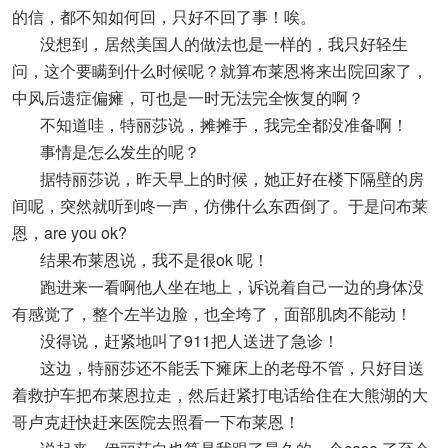
的信，都不知如何回，只好不回了事！唉。
没想到，居然美国人的做法也是一样的，我只好轻生
问，这个要瞒到什么时候呢？就算布莱恩将来出院回家了，
中风后遗症偏瘫，可也是一时无法完全恢复的啊？
不知道哇，特丽莎说，摊摊手，我完全都没准备啊！
事情是怎么发生的呢？
据特丽莎说，昨天早上的时候，她正好在楼下隔壁的房
间呢，突然就听到咚一声，仿佛什么东西倒了。于是问布莱
恩，are you ok?
结果布莱恩说，我不是很ok 呢！
跑进来一看啊他人坐在地上，诉说着自己一边的身体没
有感觉了，整个左半边脸，也全垮了，面部肌肉不能动！
没得说，赶紧地叫了911把人送进了急诊！
这边，特丽莎还不能丢下瘫床上的老母不管，只好目送
着救护车把布莱恩拉走，然后赶紧打电话给住在大熊湖的大
哥卢克赶快赶来医院去照看一下布莱恩！