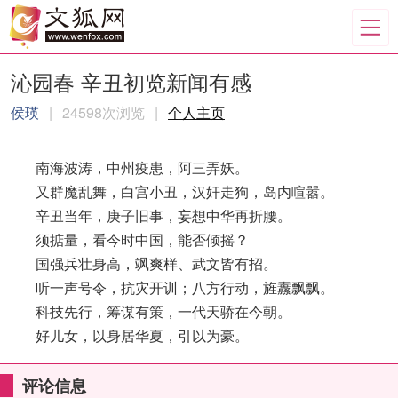
沁园春 辛丑初览新闻有感
侯瑛
|
24598次浏览
|
个人主页
南海波涛，中州疫患，阿三弄妖。
又群魔乱舞，白宫小丑，汉奸走狗，岛内喧嚣。
辛丑当年，庚子旧事，妄想中华再折腰。
须掂量，看今时中国，能否倾摇？
国强兵壮身高，飒爽样、武文皆有招。
听一声号令，抗灾开训；八方行动，旌纛飘飘。
科技先行，筹谋有策，一代天骄在今朝。
好儿女，以身居华夏，引以为豪。
评论信息