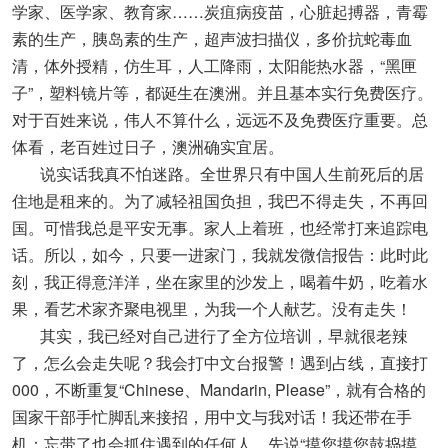
学家、医学家、教育家……炭疽病疫苗，心脏起搏器，青霉
素的生产，胰岛素的生产，超声波扫描仪，多价抗蛇毒血
清，体外授精，仿生耳，人工降雨，太阳能热水器，“黑匣
子”，塑料镜片等，都诞生在澳洲。并且基本实行免费医疗。
对于百姓来说，伟人不算什么，远远不及免费医疗重要。总
体看，老百姓过日子，澳洲确实宜居。
说实话我真不怕迷路。全世界只有中国人生前死后的居
住地是租来的。为了减轻祖国负担，我巴不得走失，不再回
国。可惜我总是平安无事。家人上着班，也经常打来追踪电
话。所以，如今，只要一进家门，我就发微信报告：此时此
刻，我正得意洋洋，坐在家里的沙发上，喝着牛奶，吃着水
果，看艺术家齐聚电视里，为我一个人献艺。没有走失！
其实，我已经对自己进行了全方位培训，早就很老辣
了，怎么会走失呢？我会打中文台报警！遇到占线，直接打
000，不断重复“Chinese、Mandarin, Please”，就有合格的
国家干部手忙脚乱来接招，用中文与我对话！我还带在手
机；忘带了也会抓住遇到的任何人，先说“摸您摸您鼓捣摸