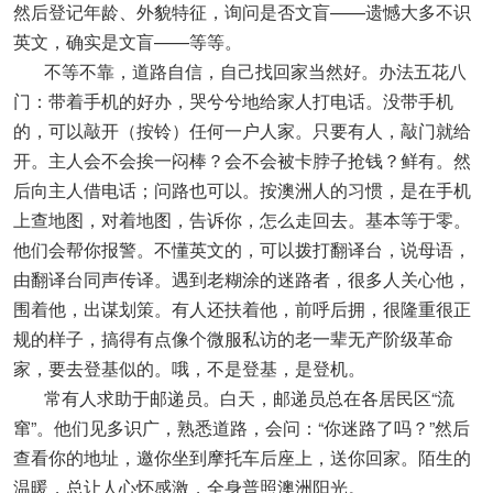
然后登记年龄、外貌特征，询问是否文盲——遗憾大多不识
英文，确实是文盲——等等。
不等不靠，道路自信，自己找回家当然好。办法五花八
门：带着手机的好办，哭兮兮地给家人打电话。没带手机
的，可以敲开（按铃）任何一户人家。只要有人，敲门就给
开。主人会不会挨一闷棒？会不会被卡脖子抢钱？鲜有。然
后向主人借电话；问路也可以。按澳洲人的习惯，是在手机
上查地图，对着地图，告诉你，怎么走回去。基本等于零。
他们会帮你报警。不懂英文的，可以拨打翻译台，说母语，
由翻译台同声传译。遇到老糊涂的迷路者，很多人关心他，
围着他，出谋划策。有人还扶着他，前呼后拥，很隆重很正
规的样子，搞得有点像个微服私访的老一辈无产阶级革命
家，要去登基似的。哦，不是登基，是登机。
常有人求助于邮递员。白天，邮递员总在各居民区“流
窜”。他们见多识广，熟悉道路，会问：“你迷路了吗？”然后
查看你的地址，邀你坐到摩托车后座上，送你回家。陌生的
温暖，总让人心怀感激，全身普照澳洲阳光。