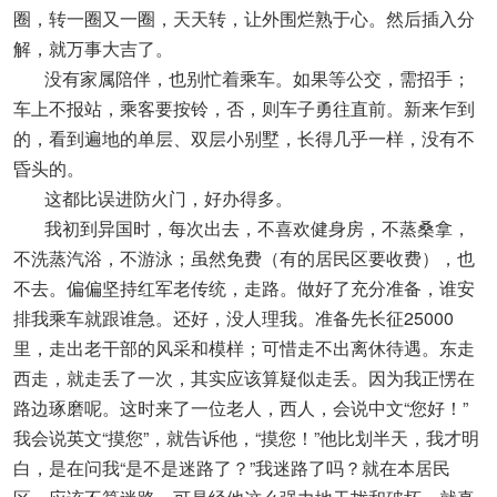
圈，转一圈又一圈，天天转，让外围烂熟于心。然后插入分
解，就万事大吉了。
没有家属陪伴，也别忙着乘车。如果等公交，需招手；
车上不报站，乘客要按铃，否，则车子勇往直前。新来乍到
的，看到遍地的单层、双层小别墅，长得几乎一样，没有不
昏头的。
这都比误进防火门，好办得多。
我初到异国时，每次出去，不喜欢健身房，不蒸桑拿，
不洗蒸汽浴，不游泳；虽然免费（有的居民区要收费），也
不去。偏偏坚持红军老传统，走路。做好了充分准备，谁安
排我乘车就跟谁急。还好，没人理我。准备先长征25000
里，走出老干部的风采和模样；可惜走不出离休待遇。东走
西走，就走丢了一次，其实应该算疑似走丢。因为我正愣在
路边琢磨呢。这时来了一位老人，西人，会说中文“您好！”
我会说英文“摸您”，就告诉他，“摸您！”他比划半天，我才明
白，是在问我“是不是迷路了？”我迷路了吗？就在本居民