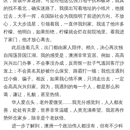
区，应该不算迷路。可是经他这么强力地干扰和破坏，就真
的找不着北，确实迷路了。我摸出写着地址的小纸片，他接
过去，大手一挥，在国际社会为我指明了前进的方向。不放
心，又大步流星，引领着我，一直伴我到家。我送了他许多
柠檬。他明白，如果拒绝，柠檬就会烂在前院地里。看我进
了家门，他才放心离去。
此后连着几天，出门都由家人陪伴。稍久，决心再次独
自闯荡异国江湖。我的感受是，澳洲非常宜居。例如，高高
兴兴出门办事，不会事没办成，反而怄一肚子气逃回客厅沙
发上；不会莫名其妙被什么保安、路霸打一顿；我也没遇到
过小偷、骗子。相反，如果我心情不爽，只消走出去，一定
会高高兴兴归家。因为，我遇到的每一个人，都是那么和
蔼，谦让，礼貌，甚至热情。
华人爱点头，老外爱微笑……我充分感觉到，人人都友
善，处处有关爱，世界非常温暖，人类充满希望。我若再作
势怀念家乡，除非是个老妖怪。
进一步了解到，澳洲一个政治伟人都没有，但有不少科