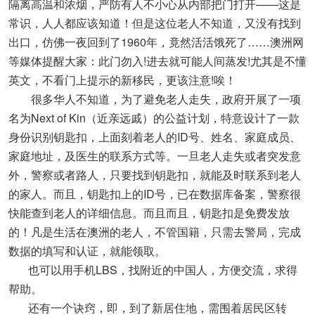
隔离高温和浓烟，严防有人不小心从内部把门打开——这是
常识，人人都应该知道！但是这位老人不知道，又没有找到
出口，仿佛一夜回到了1960年，竟然活活饿死了……澳洲网
等媒体提醒大家：此门勿入!进去就可能人间蒸发!尤其是不懂
英文，不看门上提示的新移民，更该注意!唉！
很多华人不知道，为了避免老人走失，政府开展了一项
名为Next of Kin（近亲远戚）的公益计划，特意设计了一款
身份识别钥匙扣，上面刻着老人的ID号、姓名、家庭成员、
家庭地址，及医生的联系方式等。一旦老人走失或者突发意
外，警察或者路人，只要找到钥匙扣，就能及时联系到老人
的家人。而且，钥匙扣上的ID号，已在数据库备案，警察很
快能查到老人的详细信息。而且而且，钥匙扣是免费发放
的！凡是生活在澳洲的老人，不管国籍，只需去警局，完成
数据的填写和认证，就能领取。
也可以用手机LBS，找附近的中国人，方便交流，求得
帮助。
还有一个诀窍，即，到了新居住地，需围着居民区转