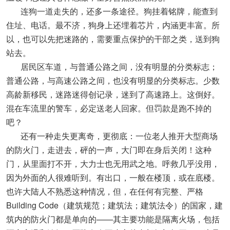
连狗一道走失的，还多一条途径。狗挂着铭牌，能查到
住址、电话。最不济，狗身上还埋着芯片，内涵更丰富。所
以，也可以先把迷路的，需要重点保护的干部之类，送到狗
站去。
居民区车道，与普通公路之间，没有明显的分类标志；
普通公路，与高速公路之间，也没有明显的分类标志。少数
高龄新移民，迷路迷得创记录，迷到了高速路上。这倒好。
混在车流里的警车，必定送老人回家。但罚款是跑不掉的
吧？
还有一种走失更离奇，更彻底：一位老人推开大型商场
的防火门，走进去，砰的一声，大门即在身后关闭！这种
门，从里面打不开，大力士也无用武之地。呼救几乎没用，
因为外面的人很难听到。有出口，一般在楼顶，或在底楼。
也许大陆人不熟悉这种情况，但，在任何有完整、严格
Building Code（建筑规范；建筑法；建筑法令）的国家，建
筑内的防火门都是单向的——其主要功能是隔离火场，包括