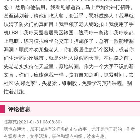
您！”然后向他借用。我看见邮递员，马上声如洪钟打招呼。
甚至谋划着，请他们吃大餐，套近乎，恶补成熟人！我早就
认清了防火门的真面目！我申领了老人钥匙扣！我使用了手
机LBS！我每天围着居民区转圈，熟悉每一条路！我每晚都
上电脑，练习模拟乘坐公交车！措施多了，总有一款能堵塞
漏洞！顺便奉劝某些老人：你们所居住的那个区域，或者你
们生活的那座城市，就是外地人度假的天堂。在识路之前，
先老老实实待在天堂里，原地转圈。作为一个大字不识的新
文盲，你们，应该像我一样，贵有自知之明，抓紧时间，去
社区“友邻之家”，头悬梁，锥刺股，免费学习英语课程。别
忙着乱跑。
评论信息
陈苑苑
(2021-01-31 08:08:30)
我也在澳洲，却不知道有这样多的走失故事，尤其是老干部的！作者
有观察功力，文字活泼，事件和观点相织，读来有趣。