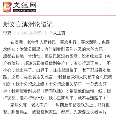
新文盲澳洲沦陷记
李双
|
38986次浏览
|
个人主页
在澳洲，老年华人新移民，喜欢步行，喜欢遛狗，也喜
欢练功；附近公园里，有时能看到四仰八叉的大爷大妈。一
般都在住地一带活动。但居民区没有围墙，没有收发室（每
户有信箱，邮递员直接送信到各户），若步行远了点，一不
小心，就出界了。出界了，往往就迷路了。老干部最喜欢迷
路。之后，会发表走失感言：“我相信党和人民是不会忘记我
们的！我十分想念上级！十分想念相关部门！十分想念领
导！我希望看到央视《新闻联播》；希望他们坐镇一线，指
挥调配，发布行动计划。我心里亮堂了，就不会迷路了！”
家属久等，老人不归。一时阴差阳错没联系上，只好报
警。到警局去，或警察到家里，都行。先索要走失者照片，