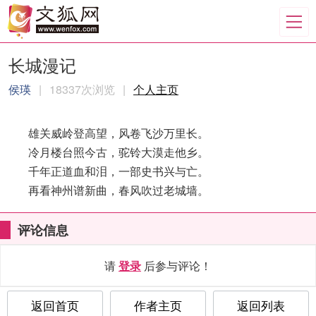
长城漫记
侯瑛
|
18337次浏览
|
个人主页
雄关威岭登高望，风卷飞沙万里长。
冷月楼台照今古，驼铃大漠走他乡。
千年正道血和泪，一部史书兴与亡。
再看神州谱新曲，春风吹过老城墙。
评论信息
请
登录
后参与评论！
返回首页
作者主页
返回列表