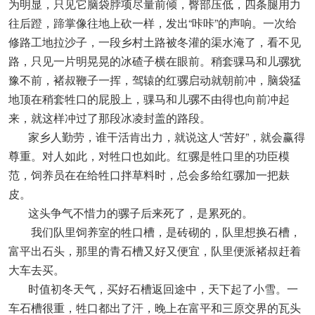
为明显，只见它脑袋脖项尽量前倾，臀部压低，四条腿用力
往后蹬，蹄掌像往地上砍一样，发出“咔咔”的声响。一次给
修路工地拉沙子，一段乡村土路被冬灌的渠水淹了，看不见
路，只见一片明晃晃的冰碴子横在眼前。稍套骒马和儿骡犹
豫不前，褚叔鞭子一挥，驾辕的红骡启动就朝前冲，脑袋猛
地顶在稍套牲口的屁股上，骒马和儿骡不由得也向前冲起
来，就这样冲过了那段冰凌封盖的路段。
家乡人勤劳，谁干活肯出力，就说这人“苦好”，就会赢得
尊重。对人如此，对牲口也如此。红骡是牲口里的功臣模
范，饲养员在在给牲口拌草料时，总会多给红骡加一把麸
皮。
这头争气不惜力的骡子后来死了，是累死的。
我们队里饲养室的牲口槽，是砖砌的，队里想换石槽，
富平出石头，那里的青石槽又好又便宜，队里便派褚叔赶着
大车去买。
时值初冬天气，买好石槽返回途中，天下起了小雪。一
车石槽很重，牲口都出了汗，晚上在富平和三原交界的瓦头