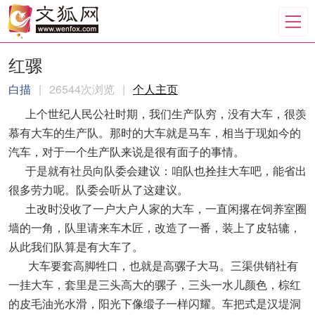
红骡
白描
|
26544次浏览
|
个人主页
上个世纪人民公社时期，我们生产队穷，没有大车，很羡
慕有大车的生产队。那时的大车就是马车，相当于现如今的
汽车，对于一个生产队来说是很有面子的事情。
于是就有社员向队委会建议：咱队也拴挂大车吧，能省出
很多劳力呢。队委会听从了这建议。
土改时没收了一户大户人家的大车，一直闲撂在饲养室圈
墙的一角，队里请来车木匠，改造了一番，装上了皮轱辘，
从此我们队算是有大车了。
大车要套高脚牲口，也就是高骡子大马。三渠供销社有
一挂大车，套里是三头高大的骡子，三头一水儿颜色，棕红
的皮毛油光水滑，阳光下像缎子一样闪耀。车把式是汉堤洞