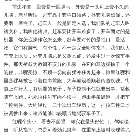
前边稍套，里套是一匹骒马，外套是一头刚上套不久的
儿骡，老马听话，赶车靠里套牲口领路，外套儿骡烈倔，还
要磨一磨性子。赶车人一般是固定人选，我们队的赶车人叫
褚文科，我叫他褚叔。赶车要比开车难多了，开车面对的是
机器，你怎么操作它怎么来，赶车要对付的是牲口，是活
物，它们有脾气，有个性，不一定完全听你指挥。我们队大
车套上以后，外套儿骡总是又踢又蹦，还发生过一次惊车事
件。那天褚叔为教训不安分的儿骡，在它的耳边猛抽了一个
响鞭，儿骡受惊，不顾一切向前猛冲狂奔起来，辕里红骡和
里套骒马被它带着也向前跑，大车颠簸着顺着街道疾驶。街
道上有行人，有玩耍的孩子，车子控制不住就要出事。褚叔
随车飞跑，死死拉住刹车绳不松手，跑出半条街道，才把车
子控制住。大约经过一二十次出车经历，这一挂拉车牲口才
被调教出来，褚叔能够比较顺当地驾驭车子了。
红骡个头小，看去不起眼，却实在是头好牲口。驾辕稳
当，听从指挥，总是可着劲儿曳车，在重车上坡时表现得尤