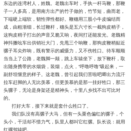
东边的连湾村人，姓魏。老魏出车时，手执一杆马鞭，那鞭
子一人多高，是用南方出产的竹子做的，竹节短，曲而老，
下端硬上端软，韧性弹性都好。鞭穗用三股小牛皮编结而
成，由粗渐细，长过鞭杆，穗头是五六寸长一截狗皮稍子，
这狗皮稍子打出的声音又脆又响，夜间打还能发光。老魏精
神抖擞吆车出供销社大门，先甩三个响鞭，那狗皮鞭稍贴近
骡子耳尖炸响，既有警示的威慑力，又不伤牲口。待车顺顺
当当上了公路，老魏脚一颠，跳上车辕坐下，放下鞭杆，取
出随身携带的水烟袋，装烟，点火，“呼噜呼噜”吸起来，一
副舒坦惬意的样子。这老魏，曾引起我们苦啦吧唧出力流汗
拉车赶脚的人无比羡慕，但更羡慕的是那一挂好牲口，那三
头骡子，无论是身架还是精神头，十里八乡找不出可比对
的。
打好大车，接下来就是套什么牲口了。
我们队没有高骡子大马，但有一头栗色偏红的骡子，个
头小，干活却不惜力气，队里人都叫它红骡。队长说：就用
红骡驾辕吧。