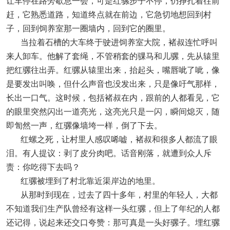
让车停在路旁歇息一会，可是红骡步子不停，仍挣扎着往前
赶，它熟悉道路，知道终点就在前边，它急切地想回到村
子，回到饲养室那一圈墙内，回到它的圈里。
当拉着石槽的大车终于驶进饲养室大院，褚叔连忙呼叫
来人卸车。他解了套绳，不管稍套的骒马和儿骡，先从辕里
把红骡往出弄。红骡从辕里出来，抬起头，嘴唇呲了呲，像
是要发出叫唤，但什么声音也没发出来，只是像吁气那样，
长出一口气。这时候，包括褚叔在内，跟前的人都看见，它
的眼里突然闪出一道亮光，这亮光只是一闪，瞬间熄灭，随
即訇然一声，红骡像墙垮一样，倒了下去。
红螺之死，让村里人感叹唏嘘，褚叔和很多人都流了眼
泪。有人提议：剥了皮分肉吧。话音刚落，就遭到众人斥
责：你吃得下去吗？
红骡被埋到了村北靠近渠岸边的地里。
从那时到现在，过去了四十多年，村里的年轻人，大都
不知道我们生产队曾经有这样一头红骡，但上了年纪的人都
还记得，说起来还交口夸赞：那可真是一头好骡子。埋红骡