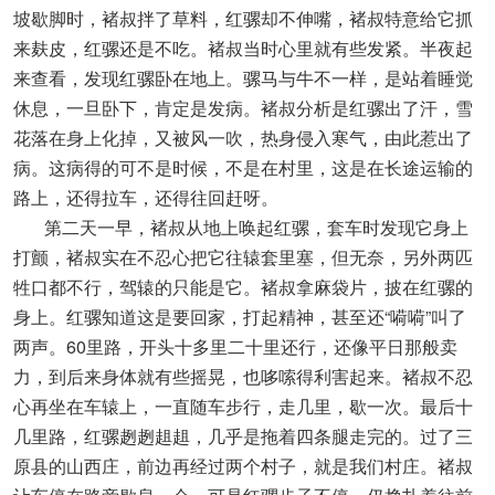
坡歇脚时，褚叔拌了草料，红骡却不伸嘴，褚叔特意给它抓
来麸皮，红骡还是不吃。褚叔当时心里就有些发紧。半夜起
来查看，发现红骡卧在地上。骡马与牛不一样，是站着睡觉
休息，一旦卧下，肯定是发病。褚叔分析是红骡出了汗，雪
花落在身上化掉，又被风一吹，热身侵入寒气，由此惹出了
病。这病得的可不是时候，不是在村里，这是在长途运输的
路上，还得拉车，还得往回赶呀。
第二天一早，褚叔从地上唤起红骡，套车时发现它身上
打颤，褚叔实在不忍心把它往辕套里塞，但无奈，另外两匹
牲口都不行，驾辕的只能是它。褚叔拿麻袋片，披在红骡的
身上。红骡知道这是要回家，打起精神，甚至还“嗬嗬”叫了
两声。60里路，开头十多里二十里还行，还像平日那般卖
力，到后来身体就有些摇晃，也哆嗦得利害起来。褚叔不忍
心再坐在车辕上，一直随车步行，走几里，歇一次。最后十
几里路，红骡趔趔趄趄，几乎是拖着四条腿走完的。过了三
原县的山西庄，前边再经过两个村子，就是我们村庄。褚叔