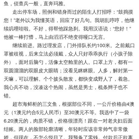
鱼，侦查兵一般，直奔玛雅。
走出停车场，照例和错身而过的陌生人打招呼：“鼓捣摸
您！”老外以为我懂英语，回应了好几句。我胡乱哼哼，他继
续叽哩哇啦。不好，得帮他踩急刹。我用汉语说：“您好！”
他被一棒打懵，马上由滔滔不绝变得哑口无言。
继续前进。路过理发店，门外排队长约100米。之前戴口
罩被歧视，后来立法必须戴，众人只好乖乖执行（小孩子除
外），面对后脑勺，活像太空舱里的人。口罩上方，都有一
双圆溜溜的双眼皮大眼睛；没看见眯眯眼。人多，解封第一
天嘛，可以理解。个个披头散发，都快变成野人了，着急。
我心兵不动，没凑这个热闹，虽然是男士，梳条辫子也不
错。
超市海鲜柜的三文鱼，根据部位不同，一公斤价格由4澳
元（1澳元约合5元人民币）至30澳元不等。我选中了一袋
6.20澳元的，肉质不错，价格很漂亮！跟在一对老夫妇后面
结账。两人的脸部轮廓清晰，年轻时应该非常帅气非常傲
娇，但现在，不怎么悦目了。我预备了零钱。付款后正欲离