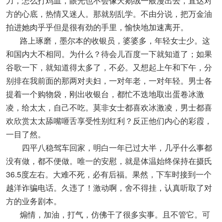
力，怎么打鸡血，眼光也不会像天鹅绒一般漫出去，直达对
方的心底，热情又迷人。那就别乱学。不由分说，把万金油
拍进她肉乎乎但是很有劲的手里，愉快地加速离开。
路上琢磨，墨尔本的收银员，婆婆多，年轻女士少。这
和国内大不相同。为什么？待会儿百度一下就知道了；如果
谷歌一下，就知道得太多了，不必。又想起上午和下午，分
别排在我前面的那两对夫妇，一对年老，一对年轻。男士各
提着一个购物袋，刚出收银台，都忙不迭地取出蛋卷冰激
凌，给太太，自己不吃。莫非女士都喜欢冰激凌，男士都喜
欢欣赏太太舔嘴咂舌享受性别红利？反正他们内心的彩霞，
一目了然。
四平八稳驾车回家，明白一年已过大半，几乎什么事都
没有做，都不便做。唯一的安慰，就是体温始终保持在摄氏
36.5度左右。大难不死，必有后福。果然，下车时接到一个
越洋诈骗电话。久违了！激动啊，舍不得挂，认真听取了对
方的业务剧本。
煽情，加油，打气，仿佛干了很多实事。且不管它。可