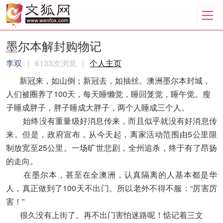
墨尔本解封购物记
李双
|
6133次浏览
|
个人主页
新冠来，如山倒；新冠去，如抽丝。澳洲墨尔本封城，
人们被圈养了100天，每天睡懒觉，睡回笼觉，睡午觉。瘦
子睡成胖子，胖子睡成大胖子，两个人睡成三个人。
始终没有重量级好消息传来，而且似乎就没有好消息传
来。但是，政府宣布，从今天起，离家活动范围由5公里限
制放宽至25公里。一场旷世悲剧，全州追杀，终于有了昂扬
的走向。
在墨尔本，甚至在全澳洲，认真隔离的人基本都是华
人，真正做到了100天不出门。所以老外不得不服：“厉害厉
害！”
很久没有上街了。再不出门害怕迷路呢！惦记着三文