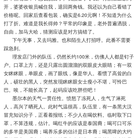
开，婆婆收银员喊住我，退回两角钱。我还以为自己看错了
价格呢。回家后查看包装，确实是6.20元啊！不知道为什么
打了折。难道是我长得帅？平常的印象是，老外普遍洒脱，
自由，加马大哈，猜测应该是对方搞错了。
下午无事，又去玛雅。也和陌生人打招呼。此番不需要
踩急刹。
理发店门外的队伍，仍然长约100米，仿佛人人都是钉子
户。口罩上方，还是只露出圆溜溜的双眼皮大眼睛；有一双
女眯眯眼，单眼皮，画了眼线，像是华人。看惯了高耸的白
人，硕壮的黑人，突然发现眯眯眼女士瘦小不堪，可怜巴
巴。唉，不能长高了，起码应该吃胖些吧！
墨尔本的天气一贯任性。愤怒了冻死人，生气了淋死
人，高兴了晒死人。此时气温很高，队伍里，有一条黑大汉
冒充知识分子，正看着报纸；不少人在喝饮料。临时取下口
罩，不算违规，估计。喝红牛的应该是泰国裔；喝可口可乐
的多半是美国裔；喝养乐多的估计是日本裔；喝黑啤的大约