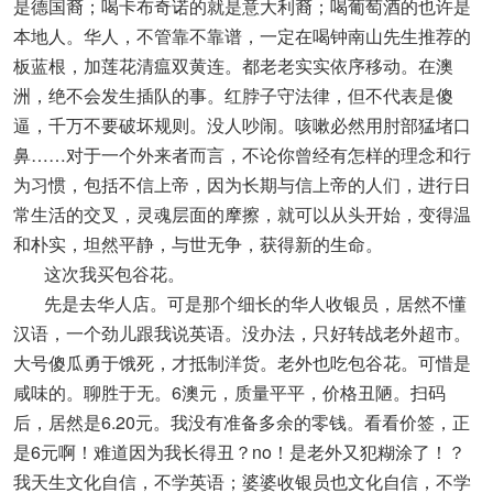
是德国裔；喝卡布奇诺的就是意大利裔；喝葡萄酒的也许是
本地人。华人，不管靠不靠谱，一定在喝钟南山先生推荐的
板蓝根，加莲花清瘟双黄连。都老老实实依序移动。在澳
洲，绝不会发生插队的事。红脖子守法律，但不代表是傻
逼，千万不要破坏规则。没人吵闹。咳嗽必然用肘部猛堵口
鼻……对于一个外来者而言，不论你曾经有怎样的理念和行
为习惯，包括不信上帝，因为长期与信上帝的人们，进行日
常生活的交叉，灵魂层面的摩擦，就可以从头开始，变得温
和朴实，坦然平静，与世无争，获得新的生命。
这次我买包谷花。
先是去华人店。可是那个细长的华人收银员，居然不懂
汉语，一个劲儿跟我说英语。没办法，只好转战老外超市。
大号傻瓜勇于饿死，才抵制洋货。老外也吃包谷花。可惜是
咸味的。聊胜于无。6澳元，质量平平，价格丑陋。扫码
后，居然是6.20元。我没有准备多余的零钱。看看价签，正
是6元啊！难道因为我长得丑？no！是老外又犯糊涂了！？
我天生文化自信，不学英语；婆婆收银员也文化自信，不学