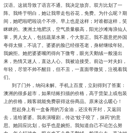
汉语。这就导致了语言不通。我决定放弃。双方比划了一
阵。我终于明白，她让我带走包谷花，免费。为什么呢？期
间，她吧啦吧啦说个不停。早上也是这样；对谁都这样，笑
眯眯的。澳洲土地肥沃，空气质量极高，阳光沙滩海浪仙人
掌，男人女人，包括蔬菜水果，个大形正。我不愿意把外国
夸得太狠，不说了。婆婆的脸已经很苍老，身材继续年轻。
我婉拒。她把婆婆嘴闭得向下微弯，眼光天鹅绒一般漫出
来，热情又迷人，直达人心。我被迫接受。前边一对夫妇，
年轻，尽管不帅不醒目，但不丑，一直面带微笑，注视着我
们。
到了门外，纳闷未解。手机上百度，立刻得到了答案：
澳洲的很多超市，如果结账扫描的价格，高于货架上或包装
上的价格，顾客就能免费获得这份商品。原来这么暖心！
想起身上有一盒备用的万金油，还没有开封，又返回
去，送给婆婆。我表演哑剧，传达“蚊子咬了，抹药”的意
思。她回应比划，似乎也是婉拒。我知道自己不论怎么努