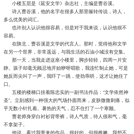
小楼五层是《延安文学》杂志社，主编是曹谷溪。
诗人曹谷溪，他的名字在很多人那里辗转传说，诗人，
多么优美的词汇。
也许别人认识他很容易，但是对于我来说，认识他很不
容易。
在陕北，曹谷溪是文学的代言人。那时，觉得他和文学
在另一个世界，非常遥远，与我生活的石油小城没有交集。
那一天，当我走进这座小楼里，脚步轻轻，四周一片安
静。孩子却毫无顾忌地开始咿呀唱歌，我连忙制止她，可是
她反而尖叫了一声，我吓了一跳，使劲乖哄，这才让她住了
口。
五楼的楼梯口挂着陈忠实的一副书法作品：“文学依然神
圣”。立刻感到一种强大的气场扑面而来，皮肤微微刺痛，似
乎无数小针扎着。暑热的天气，忍不住打了一个寒颤。
曹老师身穿白衬衫背带裤，诗人气质，待人很和气，毫
不拿架子。
他说，看过我寄来的作品，很好的，但很稚嫩。我想不