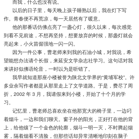
而我，什么也没有说。
以后的日子里，每天晚上孩子睡熟以后，我在灯下写
作。青春便不再荒凉，每一天居然有了暖意。
他的那番话仿佛点亮了一盏心灯，很久以来，每次感觉
到看不见前途，不想再坚持，想要放弃的时候，那盏灯就会
亮起来，小火苗倔强地一闪一闪。
因为一件公事，曹老师来到我的石油小城，对我说，希
望能想办法请个长假，来延安文学杂志社学习。这句话对我
来讲好似佛语纶音，一时以为是听错了。
我早就知道那座小楼被誉为陕北文学界的“黄埔军校”。许
多业余写作者都是从那里走上了文学道路。于是，费尽了周
折，2002 年 3 月，我请假来到小楼，开始了十个月的学
习。
记忆里，曹老师总喜欢坐在他那宽大的椅子里，一边叼
着烟斗，一边和我们聊天。窗子外的阳光，正好打在他的背
上，给他镶了一个金色的轮廓，烟斗一明一灭，不时腾起烟
雾，隔着烟看不清脸，但那些话却异常清晰地印刻在脑子