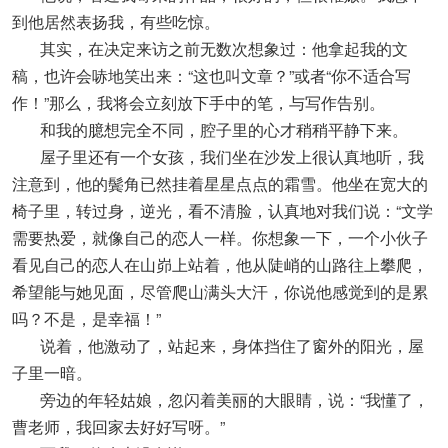
到他居然表扬我，有些吃惊。
其实，在决定来访之前无数次想象过：他拿起我的文
稿，也许会哧地笑出来：“这也叫文章？”或者“你不适合写
作！”那么，我将会立刻放下手中的笔，与写作告别。
和我的臆想完全不同，腔子里的心才稍稍平静下来。
屋子里还有一个女孩，我们坐在沙发上很认真地听，我
注意到，他的鬓角已然挂着星星点点的霜雪。他坐在宽大的
椅子里，转过身，逆光，看不清脸，认真地对我们说：“文学
需要热爱，就像自己的恋人一样。你想象一下，一个小伙子
看见自己的恋人在山峁上站着，他从陡峭的山路往上攀爬，
希望能与她见面，尽管爬山满头大汗，你说他感觉到的是累
吗？不是，是幸福！”
说着，他激动了，站起来，身体挡住了窗外的阳光，屋
子里一暗。
旁边的年轻姑娘，忽闪着美丽的大眼睛，说：“我懂了，
曹老师，我回家去好好写呀。”