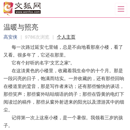
温暖与照亮
高安侠
|
9786次浏览
|
个人主页
每一次路过延安七里铺，总是不由地看那座小楼，看了
又看。很多年了，它还在那里。
它有个好听的名字“文艺之家”。
在这淡黄色的小楼里，收藏着我生命中的十个月。那是
一段闪亮的日子，饱满而结实。一并收藏的，还有那些回响
在楼道里的跫音，那是写作者来访；还有那些愉快的谈话，
那些笑声；那些窗外咕咕细语的鸽子；那些在昏黄的电灯下
阅读过的稿件，那些从窗外射进来的阳光以及漂游其中的细
尘。
记得第一次上这座小楼，是一个暑假。我领着三岁的孩
子。