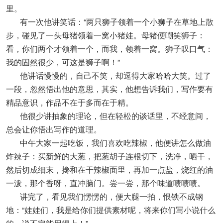
里。
有一次他讲笑话：“两只狮子领着一个小狮子在草地上散
步，碰见了一头母猪领着一窝小猪娃。母猪便嘲笑狮子：
看，你们两个才领着一个，而我，领着一窝。狮子叹口气：
我的固然很少，可这是狮子啊！”
他讲话慢慢的，自己不笑，却逗得大家哈哈大笑。过了
一段，忽然悟出他的意思，其实，他想告诉我们，写作要有
精品意识，作品不在于多而在于精。
他很少讲抽象的理论，但在轻松的谈话里，不经意间，
总会让你悟出写作的道理。
中午大家一起吃饭，我们喜欢吃辣椒，他便讲怎么做油
炸辣子：买新鲜的大葱，把葱胡子连根切下，洗净，晒干，
然后切成细末，搀和在干辣椒面里，再加一点盐，烧红的油
一泼，那个香呀，直冲脑门。尝一尝，那个味道啧啧啧。
讲完了，看见我们愣愣的，便大腿一拍，恨铁不成钢
地：“娃娃们，我是给你们提供素材呢，将来你们写小说什么