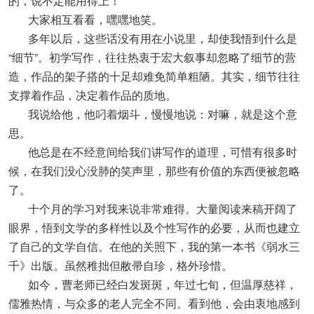
的，说不定能用得上！”
大家相互看看，嘿嘿地笑。
多年以后，这些话没有用在小说里，却使我悟到什么是
“细节”。初学写作，往往热衷于宏大叙事却忽略了细节的营
造，作品的架子搭的十足却难免简单粗陋。其实，细节往往
支撑着作品，决定着作品的质地。
我说给他，他叼着烟斗，慢慢地说：对嘛，就是这个意
思。
他总是在不经意间给我们讲写作的道理，可惜有很多时
候，在我们没心没肺的笑声里，那些有价值的东西便被忽略
了。
十个月的学习对我来说非常难得。大量阅读来稿开阔了
眼界，悟到文学的多样性以及个性写作的必要，从而也建立
了自己的文学自信。在他的关照下，我的第一本书《弱水三
千》出版。虽然稚拙但敝帚自珍，格外珍惜。
如今，曹老师已经白发斑斑，年过七旬，但温厚慈祥，
儒雅热情，与众多的老人完全不同。看到他，会由衷地感到