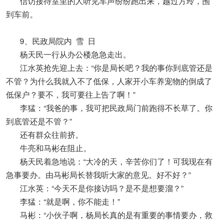
信访接待室里的人听见车声纷纷跑出来，越过方玲，围
到车前。
9、民政局院内 雪 日
杨天民一行从办公楼急急走出。
江水英抢先迎上去：“你是局长吧？我的事你到底管还是
不管？为什么我就入不了低保，人家开小车养宠物的倒成了
低保户？要不，我可要往上告了啊！”
李猛：“我爸的事，我可把民政局门前跑得不长草了。你
到底管还是不管？”
还有群众往前挤。
牛亮和马彬在阻止。
杨天民着急地说：“大冷的天，辛苦你们了！可我现在有
急事要办。由马彬局长替我听大家的意见。好不好？”
江水英：“今天不是你接访吗？是不是想要溜？”
李猛：“就是啊，你不能走！”
马彬：“小伙子啊，杨局长真的是有重要的事情要办，救