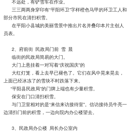
不远处，有铲雪车在作业。
三三两两身穿印有“平阳环卫”字样橙色马甲的环卫工人和
部分市民在清扫积雪。
在平阳小县城的美丽雪景中推出片名并叠印本片主创人
员表。
2、府前街 民政局门前 雪 晨
临街的民政局简易的大门。
大门上悬挂着一对写着“庆祝国庆”的
大红灯笼，看上去早已褪色了。它们在风中晃来晃去，
上面已经冰冻了的雪块不时跌落下来。
“平阳县民政局”的门牌上端也有少量积雪。
保安在门口清扫积雪。
与门卫室相对的是“来信来访接待室”。信访接待员牛亮一
边清扫门前的积雪，一边向院内办公楼望去。
3、民政局办公楼 局长办公室内