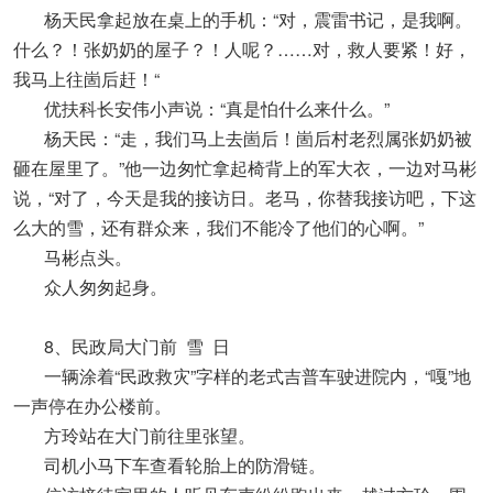
杨天民拿起放在桌上的手机：“对，震雷书记，是我啊。
什么？！张奶奶的屋子？！人呢？……对，救人要紧！好，
我马上往崮后赶！“
优扶科长安伟小声说：“真是怕什么来什么。”
杨天民：“走，我们马上去崮后！崮后村老烈属张奶奶被
砸在屋里了。”他一边匆忙拿起椅背上的军大衣，一边对马彬
说，“对了，今天是我的接访日。老马，你替我接访吧，下这
么大的雪，还有群众来，我们不能冷了他们的心啊。”
马彬点头。
众人匆匆起身。
8、民政局大门前 雪 日
一辆涂着“民政救灾”字样的老式吉普车驶进院内，“嘎”地
一声停在办公楼前。
方玲站在大门前往里张望。
司机小马下车查看轮胎上的防滑链。