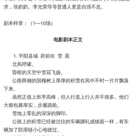
求，张奶奶、李光荣等等普通人更是自强不息。
剧本样章：（1—10场）
电影剧本正文
1. 平阳县城 府前街 雪 晨
北风呼啸。
昏暗的天空中雪花飞扬。
公路两侧的国槐树上厚厚的积雪在风中不时一片片飘落
下来。
虽然正值上班早高峰，但人行道上行人并不很多。他们
大都包裹厚实，步履踉跄。
雪地上零乱的深深的脚印。
公路上的积雪已经被过往的车辆蹍轧成镜面一样，有车
辆加了防滑链小心地驶过。