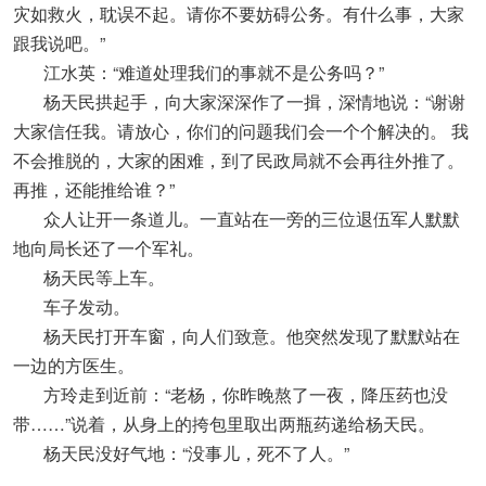
灾如救火，耽误不起。请你不要妨碍公务。有什么事，大家
跟我说吧。”
江水英：“难道处理我们的事就不是公务吗？”
杨天民拱起手，向大家深深作了一揖，深情地说：“谢谢
大家信任我。请放心，你们的问题我们会一个个解决的。 我
不会推脱的，大家的困难，到了民政局就不会再往外推了。
再推，还能推给谁？”
众人让开一条道儿。一直站在一旁的三位退伍军人默默
地向局长还了一个军礼。
杨天民等上车。
车子发动。
杨天民打开车窗，向人们致意。他突然发现了默默站在
一边的方医生。
方玲走到近前：“老杨，你昨晚熬了一夜，降压药也没
带……”说着，从身上的挎包里取出两瓶药递给杨天民。
杨天民没好气地：“没事儿，死不了人。”