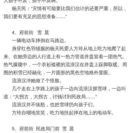
人措手不及，措手不及啊。”
杨天民：“灾情有可能要比我们估计的还要严重，所以，
我们要有充足的思想准备……”
4、府前街 雪 晨
一辆电动车摔倒在马路边。
身穿红色羽绒服的杨天民爱人方玲从地上吃力地爬了起
来。在她旁边的人行道上有一热力管道井盖冒着一团热气。
热气朦胧中，一个衣衫褴褛的流浪汉在井盖上跺脚取暖。周
围的积雪已经融化，一片圆形的黑色空地格外显眼。
流浪汉冲她做了个怪脸。
几个走在上学路上的孩子一边向流浪汉掷雪球，一边叫
道：“大拐古，大拐古，讨钱讨到民政局……”
流浪汉并不恼怒，也把雪球扔向孩子们。
方玲自嘲地笑笑，吃力地扶起摔在地上的电动车。
5、府前街 民政局门前 雪 晨