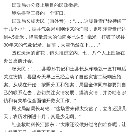
民政局办公楼上醒目的民政徽标。
镜头摇至三楼的一个窗口。
民政局长杨天民（画外音）：“……这场暴雪已经持续了
十几个小时，据县气象局刚刚传来的消息，累积降雪量已达
到4.5毫米，降雪量最大的仙崮乡已达5.1毫米，打破了我县
30年来的气象记录。目前，大雪仍然在下……”
透过斑斓的窗花，镜头推进室内。七、八个人正围坐在
办公桌前开会。
杨天民：“……县委孙书记和王县长从昨晚就一直打电话
关注灾情，县里今天早上已经启动了自然灾害二级响应预
案。从现在开始，按照分工和预案，局里全体同志都要到自
己的联系点去，密切关注灾情发展，摸清灾情，并协助各乡
镇和有关单位全面铺开救灾工作。”
民政局副局长马彬：“这场雪来得太突然了，立冬还没几
天，农历才刚进十月，真是少见啊。”
社会救助科长江振东：“大家还没做好过冬的准备呢，让