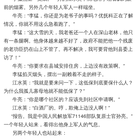
前的烟雾。另外几个年轻人军人一样端坐。
牛亮：“李猛，你还是为老爷子的事吗？优抚科正在了解
情况，你就不用这么急着跑了。”
李猛：“这大雪的天，我老爸还一个人在深山老林，他只
有一条腿啊。他身体越来越不好了，政府不能把他一个残废
的老功臣扔在山上不管了。再不解决，我可要背他到县委上
访了！”
牛亮：“你要求在县城安排住房，上边没有政策啊。”
李猛掐灭烟头，摆出一副赖着不走的样子。
江水英：“我就是要来问一下，这低保到底要保什么人？
为什么我孤儿寡母地就不能低保了？”
牛亮：“你是哪个社区的？应该先到社区申请啊。”
江水英：“白酒厂的。哼，欺俺上边没人啊！”
“报告。我是中国人民解放军71146部队复原士官孙亮。”
一个年轻人站来，看得出他身上军人的气息。
另两个年轻人也站起来：