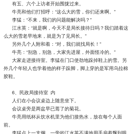
有五、六个上访者开始围拢过来。
牛亮和他们打招呼：“这么大的雪，你们还来啊。”
李猛：“不来，我们的问题能解决吗？”
江水英：“就是啊，今天不是局长接待日吗？我们踏着这
么大的雪老早地来，就是为了见局长。”
另外几个人附和着：“对，我们就找局长！”
牛亮：“别急，别急，大家先进屋，外面怪冷的。”
大家走进接待室。李猛在门口使劲地跺掉鞋上的雪。另
外几个年轻人也学着他的样子跺脚，脚上穿的是军用乌拉棉
胶鞋。
6、民政局接待室 内
人们在小会议桌边上随意坐下。
会议桌旁是两盆早已蔫了的菊花。
牛亮用纸杯从饮水机里为他们接热水，放在每个人面
前。
李猛点上一支焑。一旁的江水英不满地用手扇着飘到眼