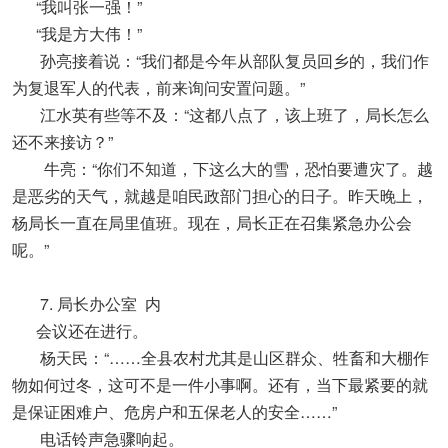
“我叫张一强！”
“我是方大伟！”
孙亮接着说：“我们都是今年从部队复员回乡的，我们作
为复退军人的代表，前来询问安置问题。”
江水英有些等不及：“这都八点了，该上班了，局长怎么
还不来接访？”
牛亮：“你们不知道，下这么大的雪，恐怕要遭灾了。越
是恶劣的天气，就越是咱民政部门担心的日子。昨天晚上，
杨局长一直在局里值班。现在，局长正在召集紧急办公会
呢。”
7. 局长办公室 内
会议还在进行。
杨天民：“……全县农村尤其是山区群众、牲畜和大棚作
物如何过冬，这可不是一件小事啊。还有，当下最紧要的就
是保证困难户、危房户和五保老人的安全……”
电话铃声急骤响起。