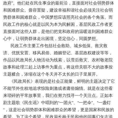
政府”。他们处在民生事业的最前沿，直接面对社会弱势群体
和困难群众。毋容置疑，建设幸福和谐社会必须关注社会弱
势群体和困难群众，中国梦想应该照亮社会的各个角落。而
民政工作的核心就是以民为本为民解困，基层民政工作者更
直接面对这些人群，是他们把党和政府的温暖送到困难群众
心中，让弱势群体走出困境，坚定信心，同圆梦想。
民政工作主要工作包括社会救助、城乡低保、救灾救
济、优抚安置、移风易俗、婚姻登记、基层政权建设等等，
作品以民政局长人物活动为线索，以雪后救灾、农村敬老院
故事和处理三起上访事件为重点，将这些关联不大的故事按
主题糅合，浓缩在这个冬天并不太长的日子里展开。
《民政局长》表现的是社会正能量，鲜明的主题决定了它
不能节外生枝地追求惊险刺激或者庸俗煽情。就是在这些看
来琐碎的平常故事里，我们在努力找寻一个关注点。正如本
剧主题歌《民生谣》中唱到的“一团火”、“一把伞”、“一盏灯
“，这是社会弱势群体和困难群众的希望，更是国家和民族的
希望。为了这个希望，民政局长杨天民和他的同事们矢志追