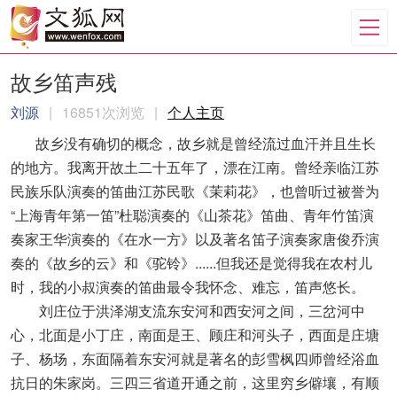
故乡笛声残
刘源
|
16851次浏览
|
个人主页
故乡没有确切的概念，故乡就是曾经流过血汗并且生长
的地方。我离开故土二十五年了，漂在江南。曾经亲临江苏
民族乐队演奏的笛曲江苏民歌《茉莉花》，也曾听过被誉为
“上海青年第一笛”杜聪演奏的《山茶花》笛曲、青年竹笛演
奏家王华演奏的《在水一方》以及著名笛子演奏家唐俊乔演
奏的《故乡的云》和《驼铃》......但我还是觉得我在农村儿
时，我的小叔演奏的笛曲最令我怀念、难忘，笛声悠长。
刘庄位于洪泽湖支流东安河和西安河之间，三岔河中
心，北面是小丁庄，南面是王、顾庄和河头子，西面是庄塘
子、杨场，东面隔着东安河就是著名的彭雪枫四师曾经浴血
抗日的朱家岗。三四三省道开通之前，这里穷乡僻壤，有顺