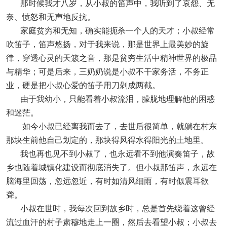
那时候我才八岁，从小叔的笛声中，我听到了哀怨、无
奈、愤怒和无声地反抗。
家庭贫穷和无知，确实能扼杀一个人的天才；小叔经常
吹笛子，笛声悠扬，对于我来说，那是世界上最美妙的旋
律，穿透心灵的天籁之音，那是贫穷生活中精神世界的极品
与精华；可是后来，三奶奶说是小叔不干家务活，不务正
业，硬是把小叔心爱的笛子用刀剁成两截。
由于我幼小，只能看着小叔流泪，朦胧地理解他的困惑
和迷茫。
如今小叔已经离我而去了，去世后很简单，就躺在村东
那块生前他自己划定的，那块得风得水得阳光的土地里。
我也再也见不到小叔了，也永远看不到他演奏笛子，故
乡也随着城镇化建设而彻底消失了。但小叔那笛声，永远在
脑海里回荡，忽远忽近，有时如清风细雨，有时似震耳欲
聋。
小叔在世时，我每次回到故乡时，总是首先绕着这曾经
流过血汗的村子肃穆地走上一圈，然后去看望小叔；小叔去