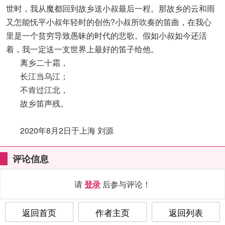
世时，我从魔都回到故乡送小叔最后一程。那故乡的云和雨
又怎能怃平小叔年轻时的创伤?小叔所吹奏的笛曲，在我心
里是一个贫穷导致愚昧的时代的悲歌。假如小叔如今还活
着，我一定送一支世界上最好的笛子给他。
离乡二十霜，
长江当乌江；
不肯过江北，
故乡笛声残。
2020年8月2日于上海 刘源
评论信息
请
登录
后参与评论！
返回首页
作者主页
返回列表