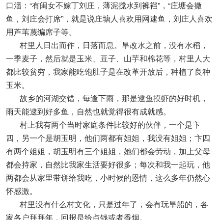
口溜：“有闺女不嫁丁刘庄，薄泥搅水到裤裆”，“庄塘会撒
鱼，刘庄会打席”，就是说庄塘人喜欢用网逮鱼，刘庄人喜欢
用芦苇蔑编席子等。
村里人日出而作，日落而息。旱改水之前，没有水稻，
一季麦子，然后就是玉米、豆子、山芋和棉花等，村里人大
都比较贫穷，我家能吃饱肚子是在改革开放后，种植了良种
玉米。
故乡的河湖交错，每逢下雨，那是逮鱼摸虾的好时机，
雨天能逮到好多鱼，自然也就觉得很有成就感。
村上我有两个当时家庭条件比较好的伙伴，一个是卞
四，另一个是胡玉明，他们两都有姐姐，我没有姐姐；卞四
有两个姐姐，胡玉明有三个姐姐，她们都会劳动，加上父母
都会持家，自然比我家生活要好很多；每次和我一起玩，他
两都会从家里带饼给我吃，小时候的恩情，这么多年仍然心
怀感激。
村里没有什么村文化，只是过年了，会有玩旱船的，各
家各户拜拜年，回报是给点钱或者香烟。