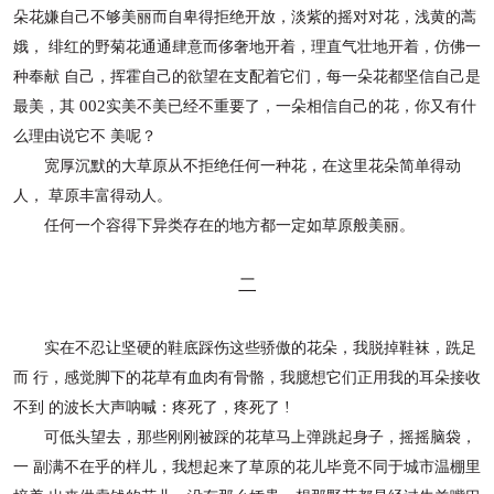
朵
花嫌自己不够美丽而自卑得拒绝开放，淡紫的摇对对花，浅黄的蒿
娥，
绯红的野菊花通通肆意而侈奢地开着，理直气壮地开着，仿佛一
种奉献
自己，挥霍自己的欲望在支配着它们，每一朵花都坚信自己是
002
最美，其
实美不美已经不重要了，一朵相信自己的花，你又有什
么理由说它不
美呢？
宽厚沉默的大草原从不拒绝任何一种花，在这里花朵简单得动
人，
草原丰富得动人。
任何一个容得下异类存在的地方都一定如草原般美丽。
二
实在不忍让坚硬的鞋底踩伤这些骄傲的花朵，我脱掉鞋袜，跣足
而
行，感觉脚下的花草有血肉有骨骼，我臆想它们正用我的耳朵接收
不到
的波长大声呐喊：疼死了，疼死了 !
可低头望去，那些刚刚被踩的花草马上弹跳起身子，摇摇脑袋，
一
副满不在乎的样儿，我想起来了草原的花儿毕竟不同于城市温棚里