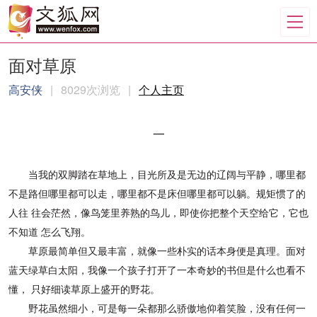
面对草原
高安侠
|
8029次浏览
|
个人主页
一
当我的双脚踏在草地上，目光所及是无边的辽阔与平静，哪里都
不
是路但哪里都可以走，哪里都不是床但哪里都可以躺。规矩惯了的
人往
往会茫然，像鸟笼里养熟的鸟儿，即使你把整个天空给它，它也
不知道
怎么飞翔。
草原最简单但又最丰富，就像一些朴实的话本身便是真理。面对
蓝
天绿草白太阳，我像一个孩子打开了一本奇妙的书但是什么也看不
懂，
只好细读草原上盛开的野花。
野花虽然细小，可是每一朵都那么骄傲地仰着笑脸，没有任何一