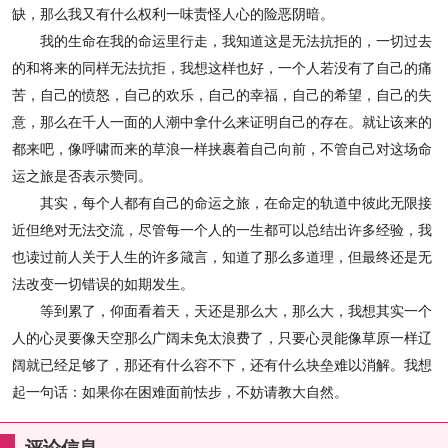
缺，那么我又有什
么权利一味责怪人心的险恶阴暗。
我的生命在我的命运里行走，我知道这是无法抗拒的，一切过去
的
和将来的同样无法抗拒，我想这样也好，一个人若没有了自己的痛
苦，
自己的愤怒，自己的欢乐，自己的幸福，自己的希望，自己的失
意，那
么在千人一面的人潮中拿什么来证明自己的存在。就让该来的
都来吧，
像呼啸而来的草浪一样挟裹着自己向前，不管自己对这场命
运之旅是否
表示赞同。
其实，每个人都有自己的命运之旅，在命定的轨道中彼此无限接
近
但绝对无法交流，尽管每一个人的一生都可以总结出许多经验，我
也读
过前人关于人生的许多箴言，知道了那么多道理，但最终还是无
法改变
一切错误的如期发生。
等到累了，仰面看着天，天还是那么大，那么大，我想其实一个
人
的心灵要像天空那么广阔未免太浪费了，只要心灵能像草原一样辽
阔就
已经足够了，那还有什么容不下，还有什么块垒难以消解。我想
起一句
话：如果你在困难面前怯步，不妨请教大自然。
评论信息