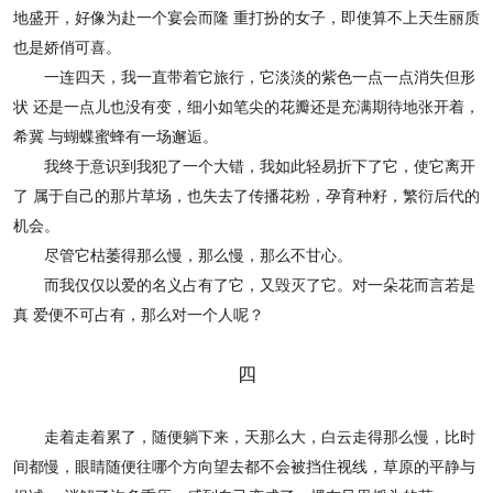
地盛开，好像为赴一个宴会而隆
重打扮的女子，即使算不上天生丽质
也是娇俏可喜。
一连四天，我一直带着它旅行，它淡淡的紫色一点一点消失但形
状
还是一点儿也没有变，细小如笔尖的花瓣还是充满期待地张开着，
希冀
与蝴蝶蜜蜂有一场邂逅。
我终于意识到我犯了一个大错，我如此轻易折下了它，使它离开
了
属于自己的那片草场，也失去了传播花粉，孕育种籽，繁衍后代的
机会。
尽管它枯萎得那么慢，那么慢，那么不甘心。
而我仅仅以爱的名义占有了它，又毁灭了它。对一朵花而言若是
真
爱便不可占有，那么对一个人呢？
四
走着走着累了，随便躺下来，天那么大，白云走得那么慢，比时
间
都慢，眼睛随便往哪个方向望去都不会被挡住视线，草原的平静与