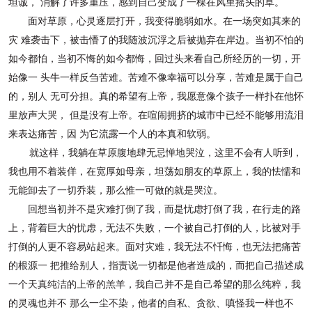
坦诚，
消解了许多重压，感到自己变成了一棵在风里摇头的草。
面对草原，心灵逐层打开，我变得脆弱如水。在一场突如其来的
灾
难袭击下，被击懵了的我随波沉浮之后被抛弃在岸边。当初不怕的
如今
都怕，当初不悔的如今都悔，回过头来看自己所经历的一切，开
始像一
头牛一样反刍苦难。苦难不像幸福可以分享，苦难是属于自己
的，别人
无可分担。真的希望有上帝，我愿意像个孩子一样扑在他怀
里放声大哭，
但是没有上帝。在喧闹拥挤的城市中已经不能够用流泪
来表达痛苦，因
为它流露一个人的本真和软弱。
就这样，我躺在草原腹地肆无忌惮地哭泣，这里不会有人听到，
我
也用不着装佯，在宽厚如母亲，坦荡如朋友的草原上，我的怯懦和
无能
卸去了一切乔装，那么惟一可做的就是哭泣。
回想当初并不是灾难打倒了我，而是忧虑打倒了我，在行走的路
上，
背着巨大的忧虑，无法不失败，一个被自己打倒的人，比被对手
打倒的
人更不容易站起来。面对灾难，我无法不忏悔，也无法把痛苦
的根源一
把推给别人，指责说一切都是他者造成的，而把自己描述成
一个天真纯
洁的上帝的羔羊，我自己并不是自己希望的那么纯粹，我
的灵魂也并不
那么一尘不染，他者的自私、贪欲、嗔怪我一样也不