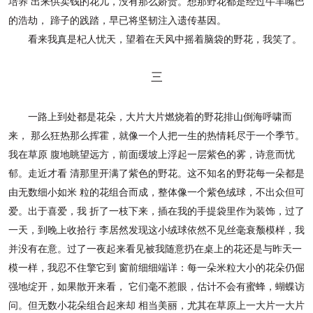
培养
出来供卖钱的花儿，没有那么娇贵。想那野花都是经过牛羊嘴巴
的浩劫，
蹄子的践踏，早已将坚韧注入遗传基因。
看来我真是杞人忧天，望着在天风中摇着脑袋的野花，我笑了。
三
一路上到处都是花朵，大片大片燃烧着的野花排山倒海呼啸而
来，
那么狂热那么挥霍，就像一个人把一生的热情耗尽于一个季节。
我在草原
腹地眺望远方，前面缓坡上浮起一层紫色的雾，诗意而忧
郁。走近才看
清那里开满了紫色的野花。这不知名的野花每一朵都是
由无数细小如米
粒的花组合而成，整体像一个紫色绒球，不出众但可
爱。出于喜爱，我
折了一枝下来，插在我的手提袋里作为装饰，过了
一天，到晚上收拾行
李居然发现这小绒球依然不见丝毫衰颓模样，我
并没有在意。过了一夜
起来看见被我随意扔在桌上的花还是与昨天一
模一样，我忍不住擎它到
窗前细细端详：每一朵米粒大小的花朵仍倔
强地绽开，如果散开来看，
它们毫不惹眼，估计不会有蜜蜂，蝴蝶访
问。但无数小花朵组合起来却
相当美丽，尤其在草原上一大片一大片