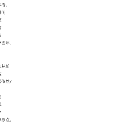
看。
间
厘
啸
衫
当年。
从前
蓝
依然?
旋
线
兮
原点。