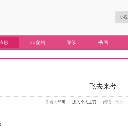
诗歌
非虚构
评谈
书画
飞去来兮
作者：
邱明
进入个人主页
阅读：7921 更新
际