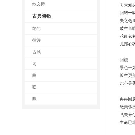
散文诗
向未知探
回转一瞬
古典诗歌
失之毫
绝句
破空长
花红衣
律诗
儿郎心碎
古风
回旋
词
景色一如
曲
长空更
此心是否
联
赋
再再回
绝美弧
飞去來
生命已非