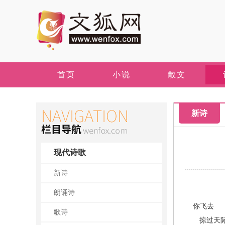
首页
小说
散文
新诗
现代诗歌
新诗
朗诵诗
你飞去
歌诗
掠过天